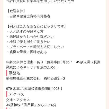
⇒計四貨物の営業車を使用していただくため

【歓迎条件】

・自動車整備士資格有資格者

【例えばこんなあなたにピッタリです】

・人と話すのが好きな方

・未経験からしっかり稼ぎたい

・地域で腰を据えて働きたい

・プライベートの時間も大切にしたい

・農機や重機に興味がある

年齢の条件と理由：あり（例外事由3号のイ・45歳未満（長期
勤続によるキャリア形成のため））
勤務地
播州農機販売株式会社　福崎姫路S・S

679-2101兵庫県姫路市船津町4008-1
アクセス
交通・アクセス

JR播担線「香呂駅」から車で6分