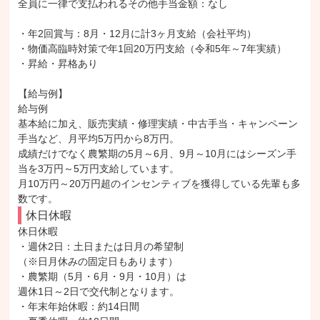
全員に一律で支払われるその他手当金額：なし

・年2回賞与：8月・12月に計3ヶ月支給（会社平均）

・物価高臨時対策で年1回20万円支給（令和5年～7年実績）

・昇給・昇格あり

【給与例】

給与例

基本給に加え、販売実績・修理実績・中古手当・キャンペーン
手当など、月平均5万円から8万円。

成績だけでなく農繁期の5月～6月、9月～10月にはシーズン手
当を3万円～5万円支給しています。

月10万円～20万円超のインセンティブを獲得している先輩も多
数です。
休日休暇
休日休暇

・週休2日：土日または日月の希望制

（※日月休みの固定日もあります）

・農繁期（5月・6月・9月・10月）は

週休1日～2日で交代制となります。

・年末年始休暇：約14日間
