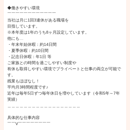
◆働きやすい環境

￣￣￣￣￣￣￣￣￣￣￣￣

当社は月に1回3連休がある職場を

目指しています。

※本年度は1年のうち8ヶ月設定しています。

他にも…

・年末年始休暇：約14日間

・夏季休暇：約10日間

・記念日休暇：年1日 等

ご家族との時間を過ごしやすい制度や

有休も取得しやすい環境でプライベートと仕事の両立が可能で
す。

残業もほぼなし！

平均月3時間程度です♪

近年は毎年5日ずつ毎年休日を増やしています（令和5年～7年
実績）

＿＿＿＿＿＿＿＿＿＿＿＿＿＿＿＿＿＿

具体的な仕事内容

￣￣V￣￣￣￣￣￣￣￣
