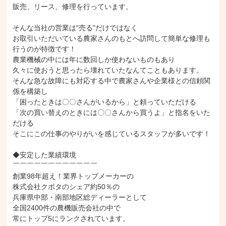
販売、リース、修理を行っています。

そんな当社の営業は"売る"だけではなく

お取引いただいている農家さんのもとへ訪問して簡単な修理も
行うのが特徴です！

農業機械の中には年に数回しか使わないものもあり

久々に使おうと思ったら壊れていたなんてこともあります。

そんな急な故障にも対応する中で農家さんや企業様との信頼関
係を構築し

「困ったときは〇〇さんがいるから」と頼っていただける

「次の買い替えのときには〇〇さんから買うよ」と指名をいた
だける

そこにこの仕事のやりがいを感じているスタッフが多いです！

◆安定した業績環境

￣￣￣￣￣￣￣￣￣￣￣￣

創業98年超え！業界トップメーカーの

株式会社クボタのシェア約50％の

兵庫県中部・南部地区総ディーラーとして

全国2400件の農機販売会社の中で

常にトップ5にランクされています。
