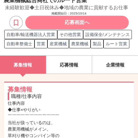
農業機械総合商社でのルート営業
未経験歓迎◆土日祝休み◆地域の農業に貢献するお仕事
掲載開始日：
2025/10/14
応募画面へ
自動車/輸送機器法人営業
その他営業
設備保全/メンテナンス
自動車整備士
営業
産業機械
農業機械
製品
ルート営業
募集情報
応募情報
企業情報
募集情報
職種/仕事内容
仕事内容

◆仕事×やりがい

￣￣￣￣￣￣￣￣￣￣￣￣

当社が扱っているのは、

農業用機械がメイン。

草刈り機やコンバイン等の
