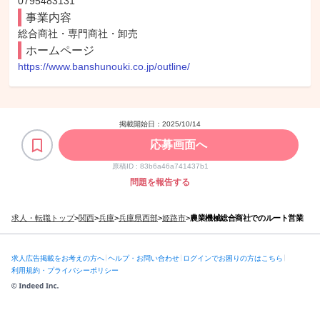
0795483131
事業内容
総合商社・専門商社・卸売
ホームページ
https://www.banshunouki.co.jp/outline/
掲載開始日：
2025/10/14
応募画面へ
原稿ID :
83b6a46a741437b1
問題を報告する
求人・転職トップ
>
関西
>
兵庫
>
兵庫県西部
>
姫路市
>
農業機械総合商社でのルート営業
求人広告掲載をお考えの方へ
ヘルプ・お問い合わせ
ログインでお困りの方はこちら
利用規約・プライバシーポリシー