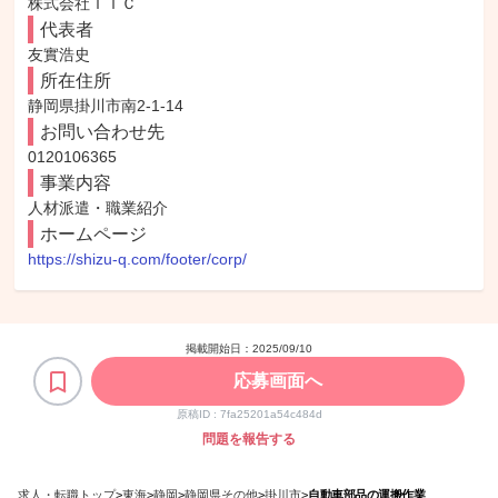
株式会社ＩＴＣ
代表者
友實浩史
所在住所
静岡県掛川市南2-1-14
お問い合わせ先
0120106365
事業内容
人材派遣・職業紹介
ホームページ
https://shizu-q.com/footer/corp/
掲載開始日：
2025/09/10
応募画面へ
原稿ID :
7fa25201a54c484d
問題を報告する
求人・転職トップ
>
東海
>
静岡
>
静岡県その他
>
掛川市
>
自動車部品の運搬作業