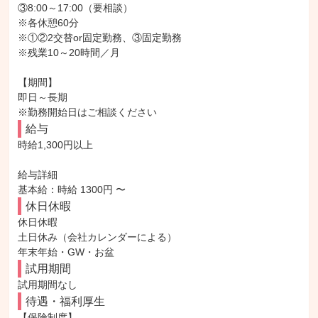
③8:00～17:00（要相談）

※各休憩60分

※①②2交替or固定勤務、③固定勤務

※残業10～20時間／月

【期間】

即日～長期

※勤務開始日はご相談ください
給与
時給1,300円以上

給与詳細

基本給：時給 1300円 〜
休日休暇
休日休暇

土日休み（会社カレンダーによる）

年末年始・GW・お盆
試用期間
試用期間なし
待遇・福利厚生
【保険制度】
