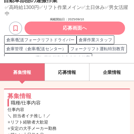
自動車部品の運搬作業
✅高時給1300円✅リフト作業メイン✅土日休み✅男女活躍
中
掲載開始日：
2025/09/10
応募画面へ
倉庫/配送フォークリフトドライバー
倉庫作業スタッフ
倉庫管理（倉庫/配送センター）
フォークリフト運転特別教育
フォークリフト運転業務従事者安全衛生教育
フォークリフト運転技能講習
フォークリフト運転技能講習修了
募集情報
応募情報
企業情報
荷物積み下ろし
ピッキング
在庫管理
入出庫処理
入出庫管理
普通倉庫
棚卸
フォークリフト
部品在庫管理
部品配置
工場
部品
スタッフ
荷物運搬
商品配送
募集情報
職種/仕事内容
荷物保管
荷物仕分け
荷物積み込み
部品取扱
倉庫管理
仕事内容

＼ 担当者イチ推し！／

⭐リフト経験者大歓迎

⭐安定の大手メーカー勤務
