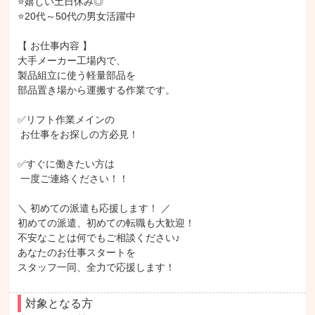
⭐嬉しい土日休み◎

⭐20代～50代の男女活躍中

【 お仕事内容 】

大手メーカー工場内で、

製品組立に使う軽量部品を

部品置き場から運搬する作業です。

✅リフト作業メインの

 お仕事をお探しの方必見！

✅すぐに働きたい方は

 一度ご連絡ください！！

＼ 初めての派遣も応援します！ ／

初めての派遣、初めての転職も大歓迎！

不安なことは何でもご相談ください♪

あなたのお仕事スタートを

スタッフ一同、全力で応援します！
対象となる方