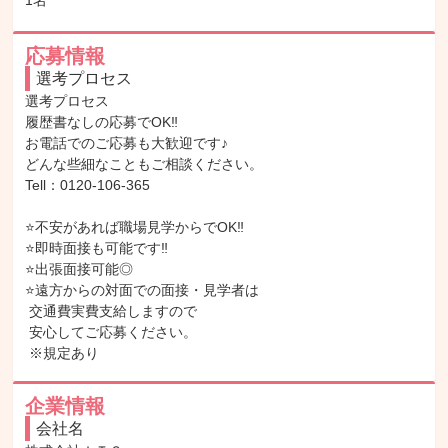
1名
応募情報
選考プロセス
選考プロセス

履歴書なしの応募でOK‼

お電話でのご応募も大歓迎です♪

どんな些細なこともご相談ください。

Tell：0120-106-365

⭐不安があれば職場見学からでOK‼

⭐即時面接も可能です‼

⭐出張面接可能◎

⭐遠方からの対面での面接・見学者は

 交通費実費支給しますので

 安心してご応募ください。

 ※規定あり
企業情報
会社名