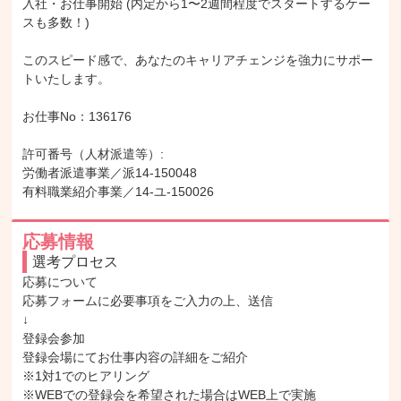
入社・お仕事開始 (内定から1〜2週間程度でスタートするケー
スも多数！)

このスピード感で、あなたのキャリアチェンジを強力にサポー
トいたします。

お仕事No：136176

許可番号（人材派遣等）:

労働者派遣事業／派14-150048

有料職業紹介事業／14-ユ-150026
応募情報
選考プロセス
応募について

応募フォームに必要事項をご入力の上、送信

↓

登録会参加

登録会場にてお仕事内容の詳細をご紹介

※1対1でのヒアリング

※WEBでの登録会を希望された場合はWEB上で実施
