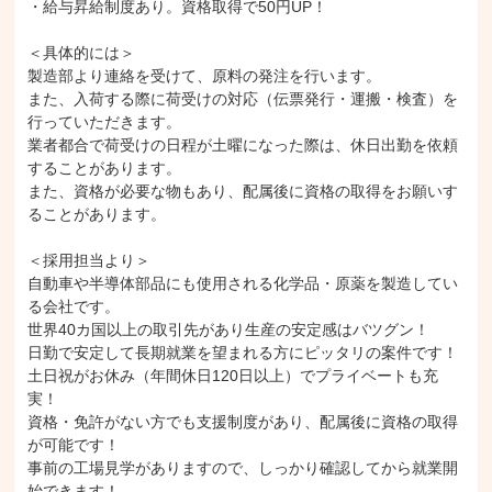
・給与昇給制度あり。資格取得で50円UP！

＜具体的には＞

製造部より連絡を受けて、原料の発注を行います。

また、入荷する際に荷受けの対応（伝票発行・運搬・検査）を
行っていただきます。

業者都合で荷受けの日程が土曜になった際は、休日出勤を依頼
することがあります。

また、資格が必要な物もあり、配属後に資格の取得をお願いす
ることがあります。

＜採用担当より＞

自動車や半導体部品にも使用される化学品・原薬を製造してい
る会社です。

世界40カ国以上の取引先があり生産の安定感はバツグン！

日勤で安定して長期就業を望まれる方にピッタリの案件です！

土日祝がお休み（年間休日120日以上）でプライベートも充
実！

資格・免許がない方でも支援制度があり、配属後に資格の取得
が可能です！

事前の工場見学がありますので、しっかり確認してから就業開
始できます！
