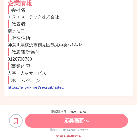
企業情報
会社名
エヌエス・テック株式会社
代表者
清水浩二
所在住所
神奈川県横浜市鶴見区鶴見中央4-14-14 
代表電話番号
0120790760
事業内容
人事・人材サービス
ホームページ
https://arwrk.net/recruit/nstec
掲載開始日：
2025/04/24
応募画面へ
原稿ID :
7da44e6e07f6fcc2
問題を報告する