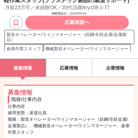
軽作業スタッフ(プラスチック製品の製造サポート)
月収23万可／未経験OK／20代活躍/kry108-1-77
掲載開始日：
2025/04/24
応募画面へ
製造オペレーター/ラインマネージャー（鉄鋼/非鉄金属/金属製
品）
倉庫作業スタッフ
機械製造オペレーター/ラインマネージャー
危険物取扱者乙種
普通自動車第一種運転免許（AT限定）
フォークリフト運転技能講習
玉掛け技能講習修了
募集情報
応募情報
企業情報
床上操作式クレーン運転技能講習修了
フォークリフト運転技能講習修了
ガス溶接技能講習修了
募集情報
第二種電気工事士
普通自動車第一種運転免許
職種/仕事内容
所属部門社員数10人～99人
切削加工
穴あけ加工
製品組立
仕事内容

雇用形態：派遣社員

製品検査
昼勤/日勤
夜勤
製品
部品
1年未満の当直経験
職種：製造オペレーター/ラインマネージャー（鉄鋼/非鉄金属/
日本業務
金属製品）、機械製造オペレーター/ラインマネージャー、倉庫
作業スタッフ
