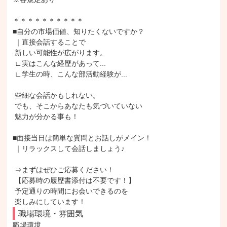
＊＊＊＊＊＊＊＊＊＊

■自分の市場価値、知りたくないですか？

 ｜直接会話することで

 新しい可能性が広がります。

 ∟実はこんな経歴があって...

 ∟学生の時、こんな部活動経験が...

 些細な会話かもしれない。

 でも、そこからあなたも気づいていない

 魅力が分かる事も！

■面接当日は簡単な質問とお話しがメイン！

 ｜リラックスして会話しましょう♪

 ⇒まずはぜひご応募ください！

 【応募時の履歴書添付は不要です！】

 予定通りの時間にお会いできるのを

 楽しみにしています！
職場環境・雰囲気
職場環境
