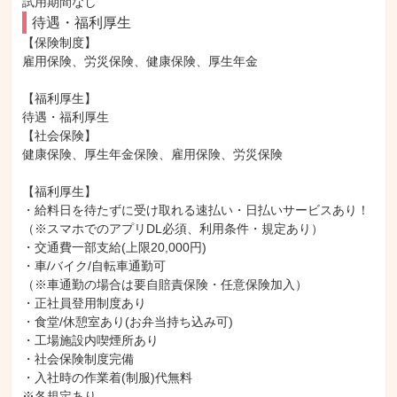
試用期間なし
待遇・福利厚生
【保険制度】

雇用保険、労災保険、健康保険、厚生年金

【福利厚生】

待遇・福利厚生

【社会保険】

健康保険、厚生年金保険、雇用保険、労災保険

【福利厚生】

・給料日を待たずに受け取れる速払い・日払いサービスあり！
（※スマホでのアプリDL必須、利用条件・規定あり）

・交通費一部支給(上限20,000円)

・車/バイク/自転車通勤可

（※車通勤の場合は要自賠責保険・任意保険加入）

・正社員登用制度あり

・食堂/休憩室あり(お弁当持ち込み可)

・工場施設内喫煙所あり

・社会保険制度完備

・入社時の作業着(制服)代無料

※各規定あり
