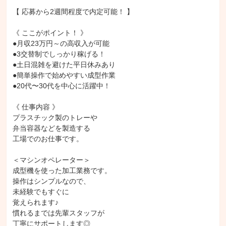
【 応募から2週間程度で内定可能！ 】

《 ここがポイント！ 》

●月収23万円～の高収入が可能

●3交替制でしっかり稼げる！

●土日混雑を避けた平日休みあり

●簡単操作で始めやすい成型作業

●20代〜30代を中心に活躍中！

《 仕事内容 》

プラスチック製のトレーや

弁当容器などを製造する

工場でのお仕事です。

＜マシンオペレーター＞

成型機を使った加工業務です。

操作はシンプルなので、

未経験でもすぐに

覚えられます♪

慣れるまでは先輩スタッフが

丁寧にサポートします◎
