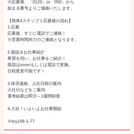
※応募後、「0120」or「050」から

始まる番号よりご連絡いたします。

【簡単4ステップ１応募後の流れ】

1.応募

応募後、すぐに電話でご連絡！

※営業時間内でのご連絡となります。

2.面談＆お仕事紹介

希望を伺い、お仕事をご紹介！

面談はzoomもしくは電話で実施。

日程変更可能です！

3.採否連絡、入社日程の案内

入社日などをご案内

選考結果は即日～1週間程度

4.入社！いよいよお仕事開始

※kry108-1-77