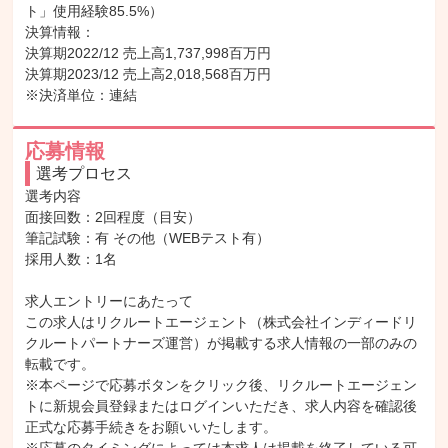
ト」使用経験85.5%）

決算情報：

決算期2022/12 売上高1,737,998百万円

決算期2023/12 売上高2,018,568百万円

※決済単位：連結
応募情報
選考プロセス
選考内容

面接回数：2回程度（目安）

筆記試験：有 その他（WEBテスト有）

採用人数：1名

求人エントリーにあたって

この求人はリクルートエージェント（株式会社インディードリ
クルートパートナーズ運営）が掲載する求人情報の一部のみの
転載です。

※本ページで応募ボタンをクリック後、リクルートエージェン
トに新規会員登録またはログインいただき、求人内容を確認後
正式な応募手続きをお願いいたします。
