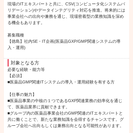
現場のITエキスパートと共に、CSV(コンピュータ化システムバ
リデーション)やデータインテグリティ対応を推進。将来的には
事業会社への出向や兼務を通じ、現場密着型の業務知識を深め
る機会もあります。

募集職種

【徳島】社内SE・IT企画(医薬品GXP/GMP関連システムの導
入・運用)
対象となる方
必要な経験・能力等

【必須】

■医薬品GMP関連ITシステムの導入・運用経験を有する方

【仕事の魅力】

■医薬品事業の中核の１つであるGXP関連業務の効率化を通じ
て、医薬品業界に貢献できます。

■グループ内の医薬品事業会社のGMP関連のITエキスパートと
共に働くことで、新たな業務知識を会得するチャンスです。グ
ループ会社へ出向もしくは兼務出向となる可能性があります。
