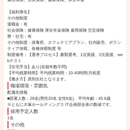
【福利厚生】

その他制度

退職金：有

社会保険：健康保険 厚生年金保険 雇用保険 労災保険

寮・社宅：有

その他制度：保養所、カフェテリアプラン、社内販売、ボラン
ティア休暇、各種休暇制度 等

制度備考：【選考プロセス】書類選考、1次面接、2次面接、we
bテスト

【住宅手当】あり(在籍年数不問)

【平均残業時間】平均残業時間：10-40時間/月程度

【働き方】原則出社となります。
職場環境・雰囲気
配属先情報

■部署人数：28名(男性20名 女性8名)、平均年齢：45.6歳

※ともに大塚ホールディングス IT企画部全体の数値です。
採用予定人数
1名
その他