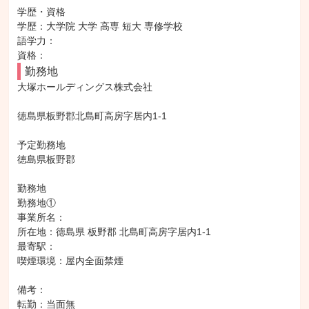
学歴・資格

学歴：大学院 大学 高専 短大 専修学校

語学力：

資格：
勤務地
大塚ホールディングス株式会社

徳島県板野郡北島町高房字居内1-1

予定勤務地

徳島県板野郡

勤務地

勤務地①

事業所名：

所在地：徳島県 板野郡 北島町高房字居内1-1

最寄駅：

喫煙環境：屋内全面禁煙

備考：

転勤：当面無