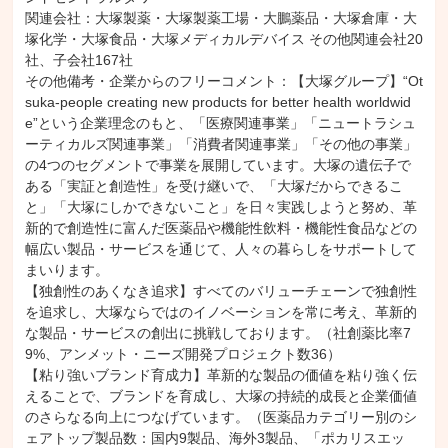
関連会社：大塚製薬・大塚製薬工場・大鵬薬品・大塚倉庫・大
塚化学・大塚食品・大塚メディカルデバイス その他関連会社20
社、子会社167社

その他備考・企業からのフリーコメント：【大塚グループ】“Ot
suka-people creating new products for better health worldwid
e”という企業理念のもと、「医療関連事業」「ニュートラシュ
ーティカルズ関連事業」「消費者関連事業」「その他の事業」
の4つのセグメントで事業を展開しています。大塚の遺伝子で
ある「実証と創造性」を受け継いで、「大塚だからできるこ
と」「大塚にしかできないこと」を日々実践しようと努め、革
新的で創造性に富んだ医薬品や機能性飲料・機能性食品などの
幅広い製品・サービスを通じて、人々の暮らしをサポートして
まいります。

【独創性のあくなき追求】すべてのバリューチェーンで独創性
を追求し、大塚ならではのイノベーションを常に考え、革新的
な製品・サービスの創出に挑戦しております。（社創薬比率7
9%、アンメット・ニーズ開発プロジェクト数36）

【粘り強いブランド育成力】革新的な製品の価値を粘り強く伝
えることで、ブランドを育成し、大塚の持続的成長と企業価値
のさらなる向上につなげています。（医薬品カテゴリー別のシ
ェアトップ製品数：国内9製品、海外3製品、「ポカリスエッ