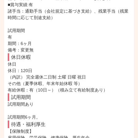
■賞与実績:有

諸手当：通勤手当（会社規定に基づき支給）、残業手当（残業
時間に応じて別途支給）

試用期間

有

期間：6ヶ月

備考：変更無
休日休暇
休日

休日：120日

（内訳） 完全週休二日制 土曜 日曜 祝日

その他（夏季休暇、年末年始休暇 等）

有給休暇：有（10日～）（積み立て有給制度あり）
試用期間
試用期間あり

試用期間6ヶ月。
待遇・福利厚生
【保険制度】

雇用保険、労災保険、健康保険、厚生年金
