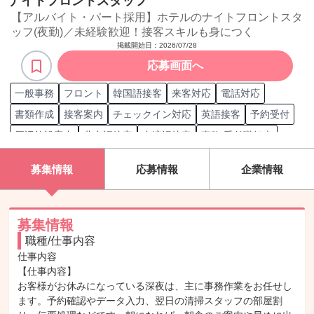
ナイトフロントスタッフ
【アルバイト・パート採用】ホテルのナイトフロントスタ
ッフ(夜勤)／未経験歓迎！接客スキルも身につく
掲載開始日：
2026/07/28
応募画面へ
一般事務
フロント
韓国語接客
来客対応
電話対応
書類作成
接客案内
チェックイン対応
英語接客
予約受付
周辺施設案内
北京語接客
台湾語接客
事務/受付職担当
翻訳
ドイツ語接客
宿泊手配
書類確認
夜勤
会計
接客
募集情報
応募情報
企業情報
館内施設案内
チェックアウト対応
広東語接客
接客/サービス職担当
ホテル
ルームアテンダント
支払対応
受付
フランス語接客
PC
スペイン語接客
事務
募集情報
職種/仕事内容
ベトナム語接客
旅行業英語検定A級
英検 2級
仕事内容

旅行業英語検定C級
旅行業英語検定B級
英検 1級
【仕事内容】

JTFほんやく検定
英検 準1級
TOBIS/ビジネス通訳検定
お客様がお休みになっている深夜は、主に事務作業をお任せし
ます。予約確認やデータ入力、翌日の清掃スタッフの部屋割
JTA公認翻訳専門職資格試験
翻訳技能認定
データ/文字入力