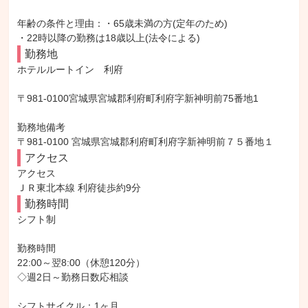
年齢の条件と理由：・65歳未満の方(定年のため)

・22時以降の勤務は18歳以上(法令による)
勤務地
ホテルルートイン　利府

〒981-0100宮城県宮城郡利府町利府字新神明前75番地1

勤務地備考

〒981-0100 宮城県宮城郡利府町利府字新神明前７５番地１
アクセス
アクセス

ＪＲ東北本線 利府徒歩約9分
勤務時間
シフト制

勤務時間

22:00～翌8:00（休憩120分）

◇週2日～勤務日数応相談

シフトサイクル：1ヶ月
