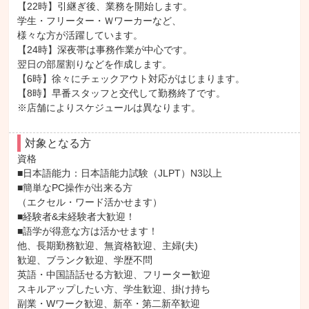
【22時】引継ぎ後、業務を開始します。

学生・フリーター・Ｗワーカーなど、

様々な方が活躍しています。

【24時】深夜帯は事務作業が中心です。

翌日の部屋割りなどを作成します。

【6時】徐々にチェックアウト対応がはじまります。

【8時】早番スタッフと交代して勤務終了です。

※店舗によりスケジュールは異なります。
対象となる方
資格

■日本語能力：日本語能力試験（JLPT）N3以上

■簡単なPC操作が出来る方

（エクセル・ワード活かせます）

■経験者&未経験者大歓迎！

■語学が得意な方は活かせます！

他、長期勤務歓迎、無資格歓迎、主婦(夫)

歓迎、ブランク歓迎、学歴不問

英語・中国語話せる方歓迎、フリーター歓迎

スキルアップしたい方、学生歓迎、掛け持ち

副業・Wワーク歓迎、新卒・第二新卒歓迎
