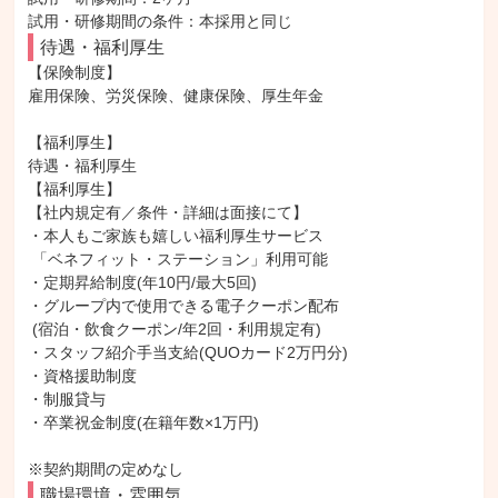
待遇・福利厚生
【保険制度】

雇用保険、労災保険、健康保険、厚生年金

【福利厚生】

待遇・福利厚生

【福利厚生】

【社内規定有／条件・詳細は面接にて】

・本人もご家族も嬉しい福利厚生サービス

 「ベネフィット・ステーション」利用可能

・定期昇給制度(年10円/最大5回)

・グループ内で使用できる電子クーポン配布

 (宿泊・飲食クーポン/年2回・利用規定有)

・スタッフ紹介手当支給(QUOカード2万円分)

・資格援助制度

・制服貸与

・卒業祝金制度(在籍年数×1万円)

※契約期間の定めなし
職場環境・雰囲気