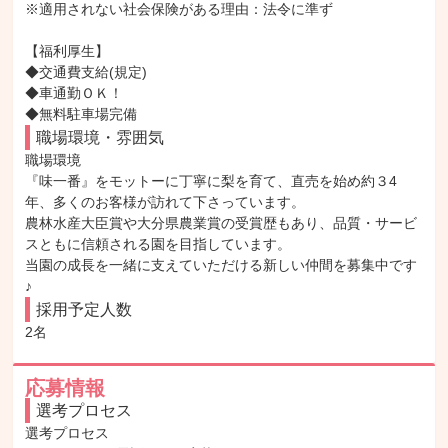
※適用されない社会保険がある理由：法令に準ず

【福利厚生】

◆交通費支給(規定)

◆車通勤ＯＫ！

◆無料駐車場完備
職場環境・雰囲気
職場環境

『味一番』をモットーに丁寧に梨を育て、直売を始め約３4
年、多くのお客様が訪れて下さっています。

農林水産大臣賞や大分県農業賞の受賞歴もあり、品質・サービ
スともに信頼される園を目指しています。

当園の成長を一緒に支えていただける新しい仲間を募集中です
♪
採用予定人数
2名
応募情報
選考プロセス
選考プロセス
