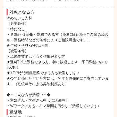
対象となる方
求めている人材

【必要条件】

・特になし

・週3日～1日4h～勤務できる方（※週2日勤務をご希望の場合
も、勤務時間などの条件によりご相談可能です。）

★年齢・学歴･経験は不問

【歓迎条件】

・単純作業でもくもく作業好きな方

★週4日以上勤務できる方、特に歓迎します！平日勤務のみで
もOK！

★1日7時間程度勤務できる方も歓迎します！

★今年勤務いただいた方には、翌年も優先的にご案内していま
す。（勤続年数による昇給制度あり）

◆＊こんな方が活躍中＊◆

・主婦さん・学生さん中心に活躍中！

・Wワークの方もスキマ時間を活かして活躍しています♪
勤務地