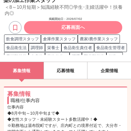
梨の加工作業スタッフ
＜8～10月短期＞知識経験不問◎学生･主婦活躍中！扶養
掲載開始日：
2026/07/02
応募画面へ
飲食調理スタッフ
倉庫作業スタッフ
農家/農作業スタッフ
食品衛生法
調理師
栄養士
食品衛生責任者
食品衛生管理者
果樹類栽培
生産物
荷物仕分け
調理
野菜類栽培
仕込み
衛生管理
洗い場
下処理
梱包/包装
イベント企画
募集情報
応募情報
企業情報
スタッフ採用
在庫管理
入出庫管理
普通倉庫
棚卸
盛り付け
殺虫剤活用
除草剤活用
シフト管理
募集情報
職種/仕事内容
仕事内容

◆8月中旬～10月中旬まで◆

◆女性スタッフ・未経験スタート多数活躍中！◆

※勤務地は湯布院町ですが、庄内町との境界付近で、大分市・