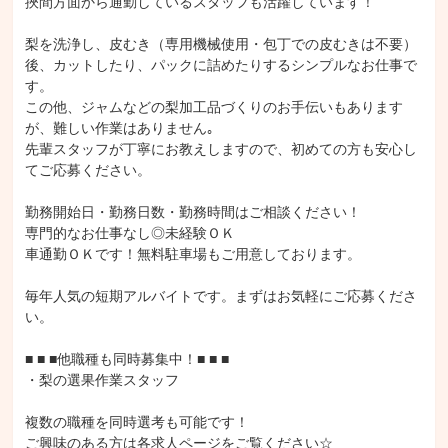
挾間方面から通勤しているスタッフも活躍しています！

梨を洗浄し、皮むき（専用機械使用・包丁での皮むきは不要）
後、カットしたり、パックに詰めたりするシンプルなお仕事で
す。

この他、ジャムなどの梨加工品づくりのお手伝いもあります
が、難しい作業はありません｡

先輩スタッフが丁寧にお教えしますので、初めての方も安心し
てご応募ください。

勤務開始日・勤務日数・勤務時間はご相談ください！

専門的なお仕事なし◎未経験ＯＫ

車通勤ＯＫです！無料駐車場もご用意しております。

毎年人気の短期アルバイトです。まずはお気軽にご応募くださ
い。

■ ■ ■他職種も同時募集中！■ ■ ■

・梨の選果作業スタッフ

複数の職種を同時選考も可能です！

ご興味のある方は各求人ページをご覧ください☆