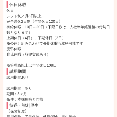
休日休暇
休日

シフト制／月8日以上

完全週休2日制【年間休日120日】

有給休暇：10日～20日（下限日数は、入社半年経過後の付与日
数となります）

上期休日（4日）、下期休日（2日）

※公休と組み合わせて長期休暇も取得可能です

慶弔休暇

育児休暇（取得実績あり）

※管理職以上は年間休日108日
試用期間
試用期間あり

試用期間：あり

期間：3ヶ月

条件：本採用時と同様
待遇・福利厚生
【保険制度】

雇用保険、労災保険、健康保険、厚生年金
