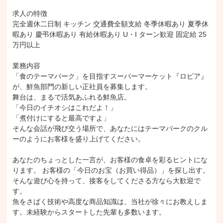
求人の特徴

完全週休二日制 キッチン 交通費全額支給 冬季休暇あり 夏季休
暇あり 慶弔休暇あり 有給休暇あり U・I ターン歓迎 固定給 25 
万円以上

業務内容

「食のテーマパーク」を目指すスーパーマーケット『ロピア』
が、鮮魚部門の新しい正社員を募集します。

舞台は、まるで活気あふれる鮮魚店。

「今日のイチオシはこれだよ！」

「煮付けにすると最高ですよ」

そんな会話が飛び交う場所で、あなたにはテーマパークのクル
ーのようにお客様を盛り上げてください。

あなたのちょっとした一言が、お客様の食卓を彩るヒントにな
ります。 お客様の「今日のお宝（お買い得品）」を探し出す。
そんな遊び心を持って、接客をしてくださる方なら大歓迎で
す。

魚をさばく技術や高度な商品知識は、当社が徐々にお教えしま
す。未経験からスタートした先輩も多数います。
