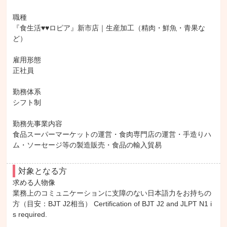
職種

『食生活♥♥ロピア』新市店｜生産加工（精肉・鮮魚・青果な
ど）

雇用形態

正社員

勤務体系

シフト制

勤務先事業内容

食品スーパーマーケットの運営・食肉専門店の運営・手造りハ
ム・ソーセージ等の製造販売・食品の輸入貿易
対象となる方
求める人物像

業務上のコミュニケーションに支障のない日本語力をお持ちの
方（目安：BJT J2相当） Certification of BJT J2 and JLPT N1 i
s required.
