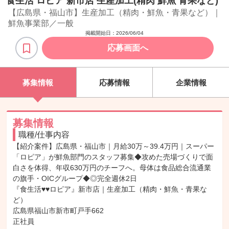
食生活 ロピア 新市店 生産加工(精肉 鮮魚 青果など)
【広島県・福山市】生産加工（精肉・鮮魚・青果など）｜
鮮魚事業部／一般
掲載開始日：
2026/06/04
応募画面へ
募集情報
応募情報
企業情報
募集情報
職種/仕事内容
【紹介案件】広島県・福山市｜月給30万～39.4万円｜スーパー
「ロピア」が鮮魚部門のスタッフ募集◆攻めた売場づくりで面
白さを体得、年収630万円のチーフへ。母体は食品総合流通業
の旗手・OICグループ◆◎完全週休2日

『食生活♥♥ロピア』新市店｜生産加工（精肉・鮮魚・青果な
ど）

広島県福山市新市町戸手662

正社員
