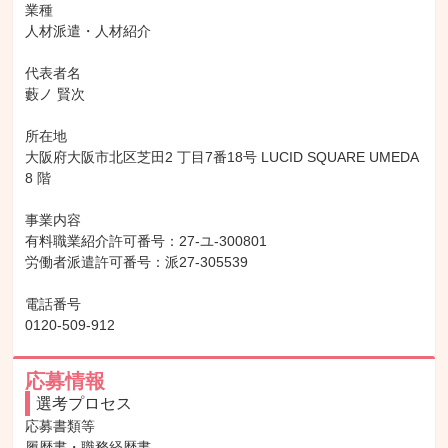
業種

人材派遣・人材紹介

代表者名

藪ノ 賢次

所在地

大阪府大阪市北区芝田2 丁目7番18号 LUCID SQUARE UMEDA 
8 階

事業内容

有料職業紹介許可番号：27-ユ-300801

労働者派遣許可番号：派27-305539

電話番号

0120-509-912
応募情報
選考プロセス
応募書類等

履歴書・職務経歴書