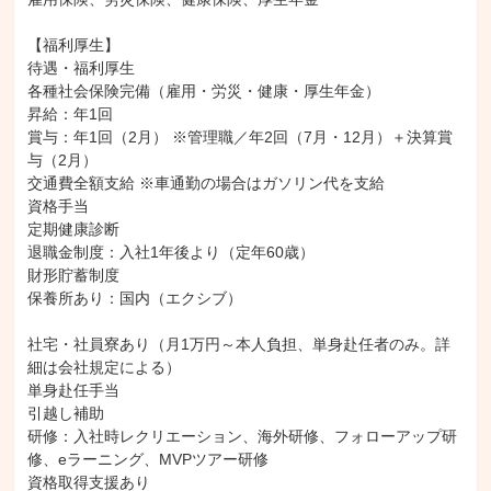
【福利厚生】

待遇・福利厚生

各種社会保険完備（雇用・労災・健康・厚生年金）

昇給：年1回

賞与：年1回（2月） ※管理職／年2回（7月・12月）＋決算賞
与（2月）

交通費全額支給 ※車通勤の場合はガソリン代を支給

資格手当

定期健康診断

退職金制度：入社1年後より（定年60歳）

財形貯蓄制度

保養所あり：国内（エクシブ）

社宅・社員寮あり（月1万円～本人負担、単身赴任者のみ。詳
細は会社規定による）

単身赴任手当

引越し補助

研修：入社時レクリエーション、海外研修、フォローアップ研
修、eラーニング、MVPツアー研修

資格取得支援あり
