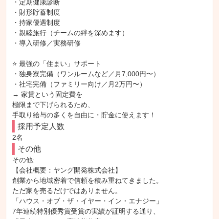
・定期健康診断

・財形貯蓄制度

・持家優遇制度

・親睦旅行（チームの絆を深めます）

・導入研修／実務研修

⭐️ 最強の「住まい」サポート

・独身寮完備（ワンルームなど／月7,000円〜）

・社宅完備（ファミリー向け／月2万円〜）

→ 家賃という固定費を

極限まで下げられるため、

手取り給与の多くを自由に・貯金に使えます！
採用予定人数
2名
その他
その他: 

【会社概要：ヤング開発株式会社】

創業から地域密着で信頼を積み重ねてきました。

ただ家を売るだけではありません。

「ハウス・オブ・ザ・イヤー・イン・エナジー」

7年連続特別優秀賞受賞の実績が証明する通り、
