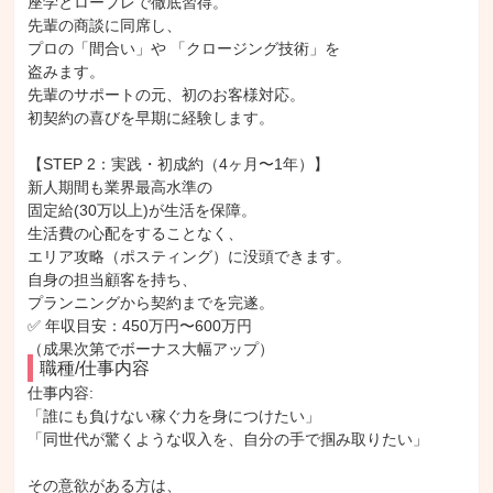
座学とロープレで徹底習得。
先輩の商談に同席し、
プロの「間合い」や 「クロージング技術」を
盗みます。
先輩のサポートの元、初のお客様対応。
初契約の喜びを早期に経験します。
【STEP 2：実践・初成約（4ヶ月〜1年）】
新人期間も業界最高水準の
固定給(30万以上)が生活を保障。
生活費の心配をすることなく、
エリア攻略（ポスティング）に没頭できます。
自身の担当顧客を持ち、
プランニングから契約までを完遂。
✅ 年収目安：450万円〜600万円
（成果次第でボーナス大幅アップ）
職種/仕事内容
仕事内容: 

「誰にも負けない稼ぐ力を身につけたい」

「同世代が驚くような収入を、自分の手で掴み取りたい」

その意欲がある方は、
