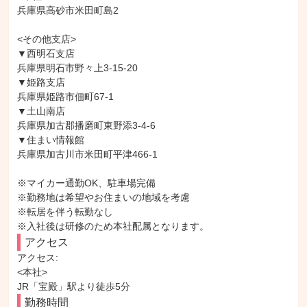
兵庫県高砂市米田町島2

<その他支店>

▼西明石支店

兵庫県明石市野々上3-15-20

▼姫路支店

兵庫県姫路市佃町67-1

▼土山南店

兵庫県加古郡播磨町東野添3-4-6

▼住まい情報館

兵庫県加古川市米田町平津466-1

※マイカー通勤OK、駐車場完備

※勤務地は希望やお住まいの地域を考慮

※転居を伴う転勤なし

※入社後は研修のため本社配属となります。
アクセス
アクセス: 

<本社>

JR「宝殿」駅より徒歩5分
勤務時間