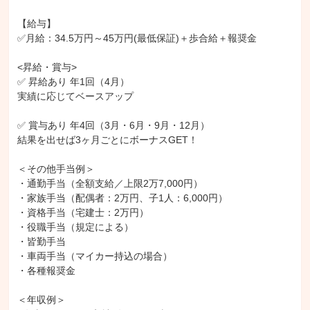
【給与】

✅月給：34.5万円～45万円(最低保証)＋歩合給＋報奨金

<昇給・賞与>

✅ 昇給あり 年1回（4月）

実績に応じてベースアップ

✅ 賞与あり 年4回（3月・6月・9月・12月）

結果を出せば3ヶ月ごとにボーナスGET！

＜その他手当例＞

・通勤手当（全額支給／上限2万7,000円）

・家族手当（配偶者：2万円、子1人：6,000円）

・資格手当（宅建士：2万円）

・役職手当（規定による）

・皆勤手当

・車両手当（マイカー持込の場合）

・各種報奨金

＜年収例＞
