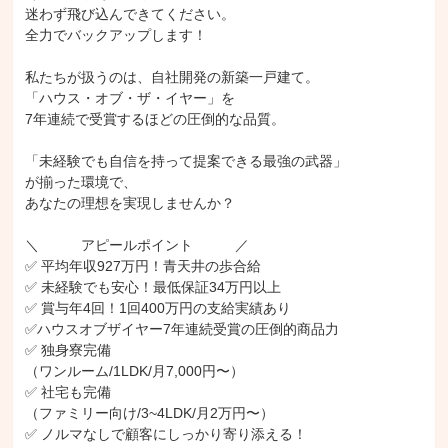
迷わず飛び込んできてください。

全力でバックアップします！

私たちが扱うのは、自社開発の新築一戸建て。

「ハウス・オブ・ザ・イヤー」を

7年連続で受賞するほどの圧倒的な品質。

「未経験でも自信を持って提案できる最強の武器」

が揃った環境で、

あなたの理想を実現しませんか？

＼　　　アピールポイント　　　／ 

✅ 平均年収927万円！青天井の歩合給 

✅ 未経験でも安心！最低保証34万円以上 

✅ 賞与年4回！1回400万円の支給実績あり

✅ハウスオブザイヤー7年連続受賞の圧倒的商品力

✅ 独身寮完備

（ワンルーム/1LDK/月7,000円〜）

✅ 社宅も完備

（ファミリー向け/3~4LDK/月2万円〜）

✅ ノルマなしで顧客にしっかり寄り添える！
