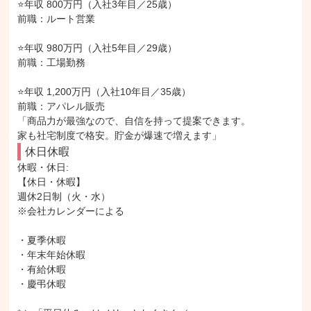
⭐️年収 800万円（入社3年目／25歳）

前職：ルート営業

⭐️年収 980万円（入社5年目／29歳）

前職：工場勤務

⭐️年収 1,200万円（入社10年目／35歳）

前職：アパレル販売

「商品力が最強なので、自信を持って提案できます。

家も社宅制度で格安。貯金が爆速で増えます」
休日休暇
休暇・休日: 

【休日・休暇】

週休2日制（火・水）

※会社カレンダーによる

・夏季休暇

・年末年始休暇

・有給休暇

・慶弔休暇
