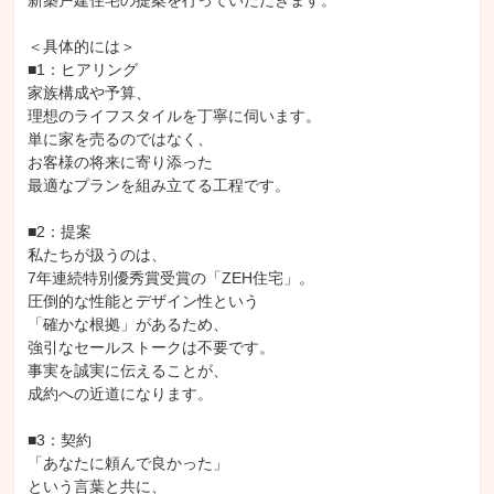
新築戸建住宅の提案を行っていただきます。

＜具体的には＞

■1：ヒアリング

家族構成や予算、

理想のライフスタイルを丁寧に伺います。

単に家を売るのではなく、

お客様の将来に寄り添った

最適なプランを組み立てる工程です。

■2：提案

私たちが扱うのは、

7年連続特別優秀賞受賞の「ZEH住宅」。

圧倒的な性能とデザイン性という

「確かな根拠」があるため、

強引なセールストークは不要です。

事実を誠実に伝えることが、

成約への近道になります。

■3：契約

「あなたに頼んで良かった」

という言葉と共に、
