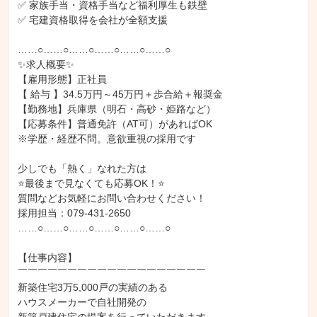
✅ 家族手当・資格手当など福利厚生も鉄壁

✅️ 宅建資格取得を会社が全額支援 

……○……○……○……○……○……○ 

✨求人概要✨

【雇用形態】正社員 

【 給与 】34.5万円～45万円＋歩合給＋報奨金

【勤務地】兵庫県（明石・高砂・姫路など）

【応募条件】普通免許（AT可）があればOK

※学歴・経歴不問。意欲重視の採用です

少しでも「熱く」なれた方は

⭐️最後まで見なくても応募OK！⭐️

質問などお気軽にお問い合わせください！

採用担当：079-431-2650

……○……○……○……○……○……○

【仕事内容】

￣￣￣￣￣￣￣￣￣￣￣￣￣￣￣￣￣￣￣

新築住宅3万5,000戸の実績のある

ハウスメーカーで自社開発の
