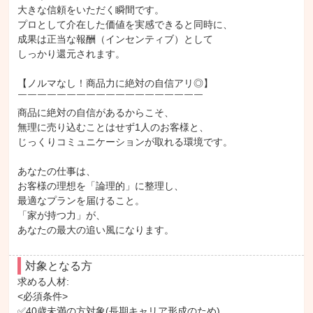
大きな信頼をいただく瞬間です。

プロとして介在した価値を実感できると同時に、

成果は正当な報酬（インセンティブ）として

しっかり還元されます。

【ノルマなし！商品力に絶対の自信アリ◎】

￣￣￣￣￣￣￣￣￣￣￣￣￣￣￣￣￣￣￣

商品に絶対の自信があるからこそ、

無理に売り込むことはせず1人のお客様と、

じっくりコミュニケーションが取れる環境です。

あなたの仕事は、

お客様の理想を「論理的」に整理し、

最適なプランを届けること。

「家が持つ力」が、

あなたの最大の追い風になります。
対象となる方
求める人材: 

<必須条件>

✅40歳未満の方対象(長期キャリア形成のため)
