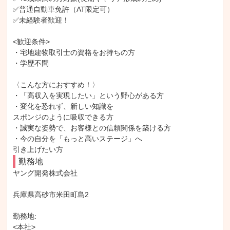
✅普通自動車免許（AT限定可）

✅未経験者歓迎！

<歓迎条件>

・宅地建物取引士の資格をお持ちの方

・学歴不問

〈こんな方におすすめ！〉

・「高収入を実現したい」という野心がある方

・変化を恐れず、新しい知識を

スポンジのように吸収できる方

・誠実な姿勢で、お客様との信頼関係を築ける方

・今の自分を「もっと高いステージ」へ

引き上げたい方
勤務地
ヤング開発株式会社

兵庫県高砂市米田町島2

勤務地: 

<本社>
