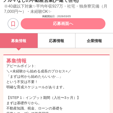
ノルマなしの不動産営業(戸建て住宅)
※40歳以下対象✨平均年収927万・社宅・独身寮完備（月
7,000円〜）・未経験OK✨
掲載開始日：
2026/03/05
応募画面へ
募集情報
応募情報
企業情報
募集情報
アピールポイント:
＼⭐️未経験から始める成長のプロセス⭐️／
「まずは何から始めたらいいか…」
という不安は不要！
明確な育成スケジュールがあります。
【STEP 1：インプット期間（入社〜3ヶ月）】
まずは基礎作りから。
不動産知識、税金、ローンの基礎を