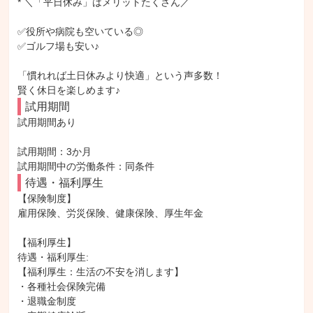
* ＼「平日休み」はメリットたくさん／

✅役所や病院も空いている◎

✅ゴルフ場も安い♪

「慣れれば土日休みより快適」という声多数！

賢く休日を楽しめます♪
試用期間
試用期間あり

試用期間：3か月

試用期間中の労働条件：同条件
待遇・福利厚生
【保険制度】

雇用保険、労災保険、健康保険、厚生年金

【福利厚生】

待遇・福利厚生: 

【福利厚生：生活の不安を消します】

・各種社会保険完備

・退職金制度
