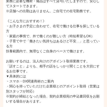
業務に必要な機材・備品はすべて貸与いたしますので、安心し
てスタートできます。

※店舗への出勤はありません。ご自宅での在宅勤務です。

《こんな方におすすめ！》

・お子さまの予定に合わせて、在宅で働ける仕事を探している
方

・家庭の事情で、外で働くのが難しい方（時短希望もOK）

・子育て中で「働きたい気持ちはあるけど不安…」と思ってい
る方

扶養範囲内で、無理なくご自身のペースで働けます。

お願いするのは、法人向けのアポイント取得業務です。

「話すこと」よりも、相手の話をしっかり聞くことを大切にす
るお仕事です。

▼具体的には

・スマホ・DX関連商材のご案内

・関心を持っていただけた企業様とのアポイント取得（営業は
別スタッフが対応）

※契約が締結となった場合、契約企業様宛の申込書回収をお願
いする場合があります。
