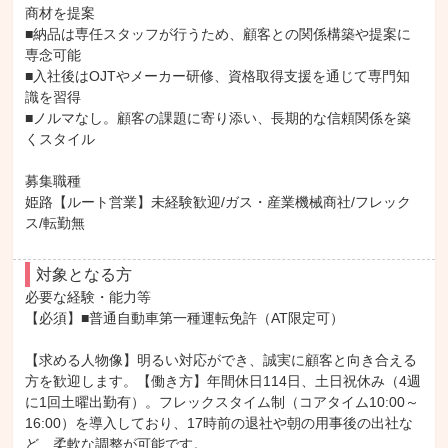
商材を提案

■納品は専任スタッフが行うため、顧客との関係構築や提案に
専念可能

■入社後はOJTやメーカー研修、資格取得支援を通じて専門知
識を習得

■ノルマなし。顧客の課題に寄り添い、長期的な信頼関係を築
くスタイル

募集職種

姫路【ルート営業】未経験歓迎/ガス・産業機械商社/フレック
ス/転勤無
対象となる方
必要な経験・能力等

【必須】■普通自動車第一種運転免許（AT限定可）

【求める人物像】明るい対応ができ、誠実に顧客と向き合える
方を歓迎します。【働き方】年間休日114日、土日祝休み（4週
に1回土曜出勤有）。フレックスタイム制（コアタイム10:00～
16:00）を導入しており、17時前の退社や朝の用事後の出社な
ど、柔軟な調整が可能です。
