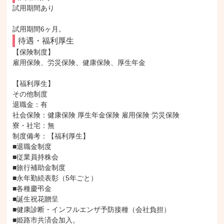
試用期間あり

試用期間6ヶ月。
待遇・福利厚生
【保険制度】

雇用保険、労災保険、健康保険、厚生年金

【福利厚生】

その他制度

退職金：有

社会保険：健康保険 厚生年金保険 雇用保険 労災保険

寮・社宅：無

制度備考：【福利厚生】

■退職金制度

■従業員持株会

■旅行補助金制度

■永年勤続表彰（5年ごと）

■各種慶弔金

■誕生祝花贈呈

■健康診断・インフルエンザ予防接種（会社負担）

■姫路市共済会加入。
