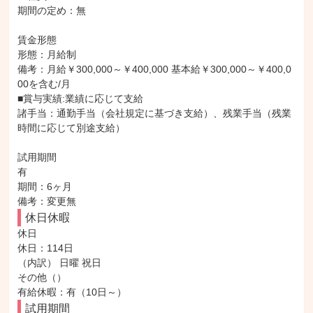
期間の定め：無

賃金形態

形態：月給制

備考：月給￥300,000～￥400,000 基本給￥300,000～￥400,0
00を含む/月

■賞与実績:業績に応じて支給

諸手当：通勤手当（会社規定に基づき支給）、残業手当（残業
時間に応じて別途支給）

試用期間

有

期間：6ヶ月

備考：変更無
休日休暇
休日

休日：114日

（内訳） 日曜 祝日

その他（）

有給休暇：有（10日～）
試用期間