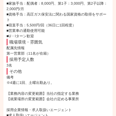
■家族手当：配偶者：8,000円、第1子：3,000円、第2子以降：
2,000円/月

■資格手当：高圧ガス保安法に関わる国家資格の取得をサポー
ト

■宿直手当：5,500円/回（36日に1回程度）

■営業車の通勤使用可能

■U・Iターン歓迎
職場環境・雰囲気
配属先情報

第一営業部（11名が在籍）
採用予定人数
3名
その他
備考

※4週に1回、土曜出勤あり。

【業務内容の変更範囲】当社の指定する業務

【就業場所の変更範囲】会社の定める事業所

採用企業情報・求人取扱いエージェント

■求人取扱いエージェント
