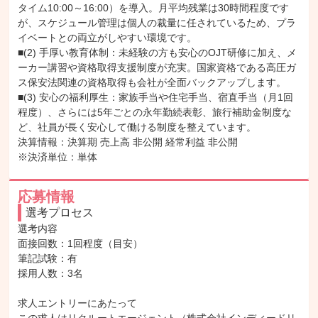
タイム10:00～16:00）を導入。月平均残業は30時間程度です
が、スケジュール管理は個人の裁量に任されているため、プラ
イベートとの両立がしやすい環境です。

■(2) 手厚い教育体制：未経験の方も安心のOJT研修に加え、メ
ーカー講習や資格取得支援制度が充実。国家資格である高圧ガ
ス保安法関連の資格取得も会社が全面バックアップします。

■(3) 安心の福利厚生：家族手当や住宅手当、宿直手当（月1回
程度）、さらには5年ごとの永年勤続表彰、旅行補助金制度な
ど、社員が長く安心して働ける制度を整えています。

決算情報：決算期 売上高 非公開 経常利益 非公開

※決済単位：単体
応募情報
選考プロセス
選考内容

面接回数：1回程度（目安）

筆記試験：有

採用人数：3名

求人エントリーにあたって
