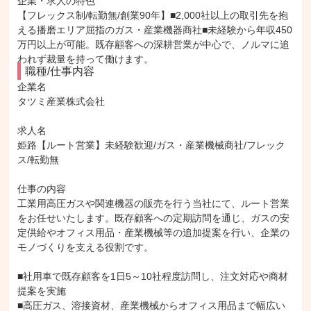
企業・求人の特色
【フレックス制/転勤無/創業90年】■2,000社以上の取引先を抱
える播磨エリア屈指のガス・産業機器商社■未経験から年収450
万円以上が可能。既存顧客への深耕営業が中心で、ノルマに追
われず裁量を持って働けます。
職種/仕事内容
企業名

タツミ産業株式会社

求人名

姫路【ルート営業】未経験歓迎/ガス・産業機械商社/フレック
ス/転勤無

仕事の内容

工業用高圧ガスや関連機器の販売を行う当社にて、ルート営業
をお任せいたします。既存顧客への定期訪問を通じ、ガスの安
定供給やオフィス用品・産業機械等の追加提案を行い、企業の
モノづくりを支える役割です。

■社用車で既存顧客を1日5～10社程度訪問し、注文対応や商材
提案を実施

■高圧ガス、溶接資材、産業機械からオフィス用品まで幅広い