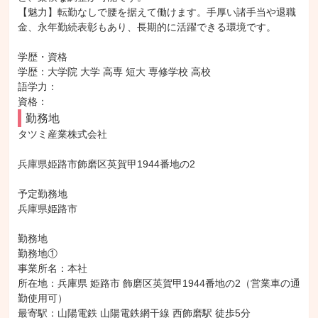
【魅力】転勤なしで腰を据えて働けます。手厚い諸手当や退職
金、永年勤続表彰もあり、長期的に活躍できる環境です。

学歴・資格

学歴：大学院 大学 高専 短大 専修学校 高校

語学力：

資格：
勤務地
タツミ産業株式会社

兵庫県姫路市飾磨区英賀甲1944番地の2

予定勤務地

兵庫県姫路市

勤務地

勤務地①

事業所名：本社

所在地：兵庫県 姫路市 飾磨区英賀甲1944番地の2（営業車の通
勤使用可）

最寄駅：山陽電鉄 山陽電鉄網干線 西飾磨駅 徒歩5分
