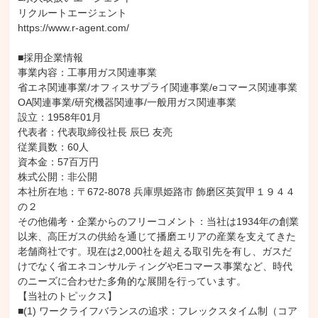
リクルートエージェント

https://www.r-agent.com/

■採用企業情報

事業内容：工事用ガス関連事業

省エネ関連事業/オフィスサプライ関連事業/eコマース関連事業

OA関連事業/研究機器関連事/一般用ガス関連事業

設立：1958年01月

代表者：代表取締役社長 辰巳 友亮

従業員数：60人

資本金：57百万円

株式公開：非公開

本社所在地：〒672-8078 兵庫県姫路市 飾磨区英賀甲１９４４
の２

その他備考・企業からのフリーコメント：当社は1934年の創業
以来、高圧ガスの供給を通じて播磨エリアの産業を支えてきた
老舗商社です。現在は2,000社を超える取引先を有し、ガスだ
けでなく省エネコンサルティングやEコマース事業など、時代
のニーズに合わせた多角的な展開を行っています。

【当社のトピックス】

■(1) ワークライフバランスの追求：フレックスタイム制（コア