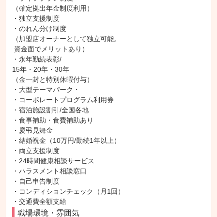
（確定拠出年金制度利用）

・独立支援制度

・のれん分け制度

（加盟店オーナーとして独立可能。

 資金面でメリットあり）

・永年勤続表彰/

15年・20年・30年

（金一封と特別休暇付与）

・大型テーマパーク・

・コーポレートプログラム利用券

・宿泊施設割引/全国各地

・食事補助・食費補助あり

・慶弔見舞金

・結婚祝金（10万円/勤続1年以上）

・両立支援制度

・24時間健康相談サービス

・ハラスメント相談窓口

・自己申告制度

・コンディションチェック（月1回）

・交通費全額支給
職場環境・雰囲気