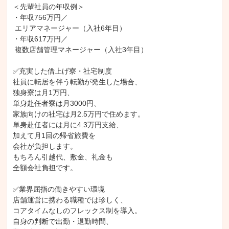
＜先輩社員の年収例＞

・年収756万円／

 エリアマネージャー（入社6年目）

・年収617万円／

 複数店舗管理マネージャー（入社3年目）

✅充実した借上げ寮・社宅制度

社員に転居を伴う転勤が発生した場合、

独身寮は月1万円、

単身赴任者寮は月3000円、

家族向けの社宅は月2.5万円で住めます。

単身赴任者には月に4.3万円支給、

加えて月1回の帰省旅費を

会社が負担します。

もちろん引越代、敷金、礼金も

全額会社負担です。

✅業界屈指の働きやすい環境

店舗運営に携わる職種では珍しく、

コアタイムなしのフレックス制を導入。

自身の判断で出勤・退勤時間、
