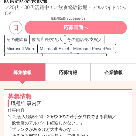
飲食店の店長候補
✅20代・30代活躍中！✅飲食経験歓迎・アルバイトのみ
OK
掲載開始日：
2025/09/04
応募画面へ
その他飲食
飲食店長/支配人
その他店長/支配人
Microsoft Word
Microsoft Excel
Microsoft PowerPoint
Microsoft Outlook
Microsoft Teams
Excel グラフ
Excel ピボットテーブル
Excel SUM関数
Excel AVERAGE関数
募集情報
応募情報
企業情報
Excel VLOOKUP関数
Excel COUNT関数
Excel IF関数
Excel SUMIF関数
Google Calendar
Google Drive
Google Meet
Zoom
Webex
Skype
データ/文字入力
募集情報
職種/仕事内容
栄養士
MOS Word一般
MOS Excel一般
日商簿記 3級
仕事内容

日商簿記 2級
英検 2級
食品衛生責任者
防火管理者
＼ 社会人経験不問！20代30代の若手が成長できる職場／

普通自動車第一種運転免許（AT限定）
「飲食店のアルバイト経験しかない…」

「ブランクがあるけど大丈夫かな…」

普通自動車第一種運転免許（MT限定）
「そろそろ安定した正社員として働きたい」
