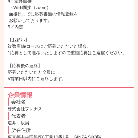
4／最終面接

 ・WEB面接（zoom）

 面接日までに応募書類の情報登録を

 お願いしております。

5／内定

【お願い】

複数店舗/コースにご応募いただいた場合、

1応募として選考いたしますので重複応募はご遠慮ください。

【応募後の連絡】

応募いただいた方全員に

5営業日以内にご連絡します。
企業情報
会社名
株式会社プレナス
代表者
塩井　辰男
所在住所
東京都中央区銀座6丁目10番1号　GINZA SIX8階