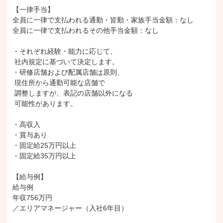
【一律手当】

全員に一律で支払われる通勤・皆勤・家族手当金額：なし

全員に一律で支払われるその他手当金額：なし

・それぞれ経験・能力に応じて、

 社内規定に基づいて決定します。

・研修店舗および配属店舗は原則、

 現住所から通勤可能な店舗で

 調整しますが、表記の店舗以外になる

 可能性があります。

・高収入

・賞与あり

・固定給25万円以上

・固定給35万円以上

【給与例】

給与例

年収756万円

／エリアマネージャー（入社6年目）
