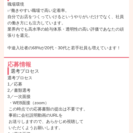
職場環境

✅働きやすい職場で高い定着率。

自分でお店をつくっていけるというやりがいだけでなく、社員
の働き方にも注力しています。

業界内でも高水準の給与体系・透明性の高い評価であなたの頑
張りを還元。

中途入社者の68%が20代・30代と若手社員も増えています！
応募情報
選考プロセス
選考プロセス

1／応募

2／書類選考

3／一次面接

 ・WEB面接（zoom）

 この時点での応募書類の提出は不要です。

 事前に会社説明動画のURLを

 お送りしますので、あらかじめ視聴して

 いただくようお願いします。
