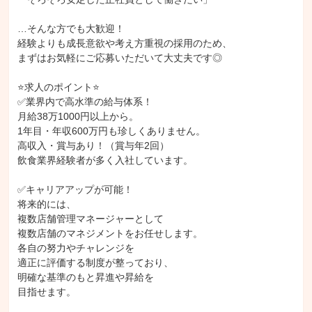
中型自動車第一種運転免許（8t限定）
普通自動二輪車免許
…そんな方でも大歓迎！

原動機付自転車免許
中型自動車第一種運転免許
登録販売者
経験よりも成長意欲や考え方重視の採用のため、

美容師
調理師
食品衛生管理者
まずはお気軽にご応募いただいて大丈夫です◎

フォークリフト運転技能講習修了
普通自動車第一種運転免許
⭐求人のポイント⭐

調理
在庫管理
クレーム対応
商品陳列
✅業界内で高水準の給与体系！

商品/サービス実演デモ
レジ打ち
客引き/呼び込み
売場作り
月給38万1000円以上から。

1年目・年収600万円も珍しくありません。

テーブル案内
オーダー取り
コース料理配膳
デザート配膳
高収入・賞与あり！（賞与年2回）

飲み物配膳
テーブル片付け
テーブルセッティング
洗い場
飲食業界経験者が多く入社しています。

下処理
仕込み
盛り付け
揚げ物
✅キャリアアップが可能！

将来的には、

複数店舗管理マネージャーとして

複数店舗のマネジメントをお任せします。

各自の努力やチャレンジを

適正に評価する制度が整っており、

明確な基準のもと昇進や昇給を

目指せます。
