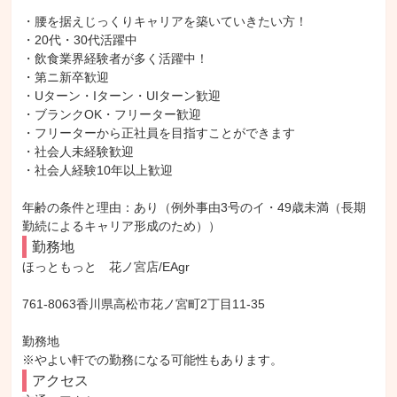
・腰を据えじっくりキャリアを築いていきたい方！

・20代・30代活躍中

・飲食業界経験者が多く活躍中！

・第ニ新卒歓迎

・Uターン・Iターン・UIターン歓迎

・ブランクOK・フリーター歓迎

・フリーターから正社員を目指すことができます

・社会人未経験歓迎

・社会人経験10年以上歓迎

年齢の条件と理由：あり（例外事由3号のイ・49歳未満（長期
勤続によるキャリア形成のため））
勤務地
ほっともっと　花ノ宮店/EAgr

761-8063香川県高松市花ノ宮町2丁目11-35

勤務地

※やよい軒での勤務になる可能性もあります。
アクセス