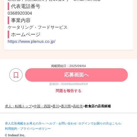
代表電話番号
0368920304
事業内容
ケータリング・フードサービス
ホームページ
https://www.plenus.co.jp/
掲載開始日：
2025/09/04
応募画面へ
原稿ID :
50889b408bbff33f
問題を報告する
求人・転職トップ
>
中国・四国
>
香川
>
香川県
>
高松市
>
飲食店の店長候補
求人広告掲載をお考えの方へ
ヘルプ・お問い合わせ
ログインでお困りの方はこちら
利用規約・プライバシーポリシー