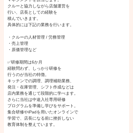
クルーと協力しながら店舗運営を

行い、店長としての経験を

積んでいきます。

具体的には下記の業務を行います。

・クルーの人材管理 / 労務管理

・売上管理

・原価管理など

✅研修期間は6か月

経験問わず、しっかり研修を

行うのが当社の特徴。

キッチンでの調理、調理補助業務、

発注・在庫管理、シフト作成などは

店内業務を通じて段階的に学べます。

さらに当社は中途入社専用研修

プログラムを準備し学びをサポート。

集合研修やiPadを用いたオンラインで

学習で、店長になる前に挫折しない

教育体制を整えています。
