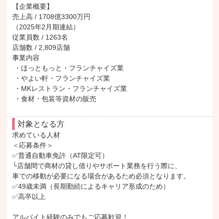
【企業概要】

売上高 / 1708億3300万円

（2025年2月期連結）

従業員数 / 1263名

店舗数 / 2,809店舗

事業内容

 ・ほっともっと・フランチャイズ業

 ・やよい軒・フランチャイズ業

 ・MKレストラン・フランチャイズ業

 ・食材・包装等資材の販売
対象となる方
求めている人材

＜応募条件＞

✅普通自動車免許（AT限定可）

└店舗間で商材の貸し借りやサポート業務を行う際に、

車での移動が必要になる場合があるため必須となります。

✅49歳未満（長期勤続によるキャリア形成のため）

✅高卒以上

アルバイト経験のみでもご応募歓迎！
