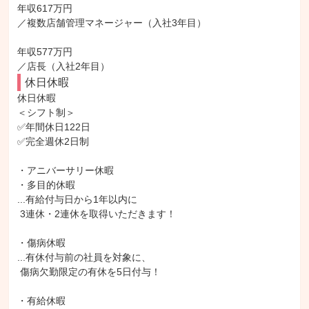
年収617万円

／複数店舗管理マネージャー（入社3年目）

年収577万円

／店長（入社2年目）
休日休暇
休日休暇

＜シフト制＞

✅年間休日122日

✅完全週休2日制

・アニバーサリー休暇

・多目的休暇

...有給付与日から1年以内に

 3連休・2連休を取得いただきます！

・傷病休暇

...有休付与前の社員を対象に、

 傷病欠勤限定の有休を5日付与！

・有給休暇
