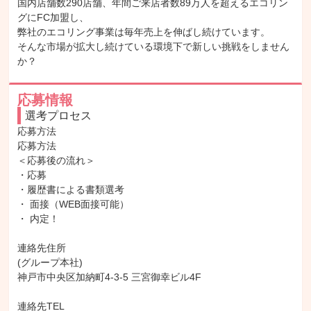
国内店舗数290店舗、年間ご来店者数89万人を超えるエコリン
グにFC加盟し、

弊社のエコリング事業は毎年売上を伸ばし続けています。

そんな市場が拡大し続けている環境下で新しい挑戦をしません
か？
応募情報
選考プロセス
応募方法

応募方法

＜応募後の流れ＞

・応募

・履歴書による書類選考

・ 面接（WEB面接可能）

・ 内定！

連絡先住所

(グループ本社)

神戸市中央区加納町4-3-5 三宮御幸ビル4F

連絡先TEL
