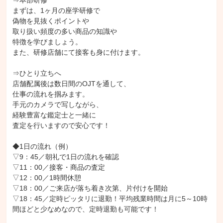
⇒本部研修

まずは、1ヶ月の座学研修で

偽物を見抜くポイントや

取り扱い頻度の多い商品の知識や

特徴を学びましょう。

また、研修店舗にて接客も身に付けます。

⇒ひとり立ちへ

店舗配属後は数日間のOJTを通して、

仕事の流れを掴みます。

手元のカメラで写しながら、

経験豊富な鑑定士と一緒に

査定を行いますので安心です！

◆1日の流れ（例）

▽9：45／朝礼で1日の流れを確認

▽11：00／接客・商品の査定

▽12：00／1時間休憩

▽18：00／ご来店が落ち着き次第、片付けを開始

▽18：45／定時ピッタリに退勤！平均残業時間は月に5～10時
間ほどと少なめなので、定時退勤も可能です！