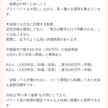
・始業は9:45～とゆっくり
プライベートを大切にしながら、長く働ける環境を整えていま
す。
▼頑張りを正当に評価する制度
定性評価を重視しており、「努力が数字だけで判断される」こ
とはありません。
実際に、以下のような高い評価実績があります。
半期賞与で最大6か月分（150万円）の支給実績
入社4ヶ月で店長へ昇格した事例あり
Aさん（入社5年目／32歳／店長）：賞与150万円（半期）
Bさん（入社3年目／26歳／店長）：賞与140万円（半期）
「頑張っても評価されない」という環境から転職してきた社員
も多数活躍中です。
当社は“寄り添う接客”を大切にしており、
ブランド品の知識や鑑定スキルも入社後に基礎から習得できま
す。