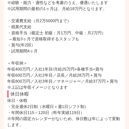
※経験・能力・適性などを考慮のうえ、優遇いたします

※試用期間の最初の1ヶ月は、月給18万円となります。

・交通費支給（月2万5000円まで）

・残業代支給

・資格手当（鑑定士 初級：月1万円、中級：月2万円）

 →最短3ヶ月で資格取得するスタッフも

・賞与(年2回）

・試用期間4ヶ月

＜年収例＞

年収400万円／入社1年目/月給25万円+各種手当+賞与

年収600万円／入社2年目／店長／月給28万円＋賞与

年収800万円／入社3年目／マネージャー／月給37万円＋賞与

※上記は年収イメージとなります
休日休暇
休日・休暇

・完全週休2日制（水曜日＋週1日シフト制）

・年間休日115～120日（昨年実績119日）

※年間の固定カレンダーがないため、休日数は年によって変動
します。
