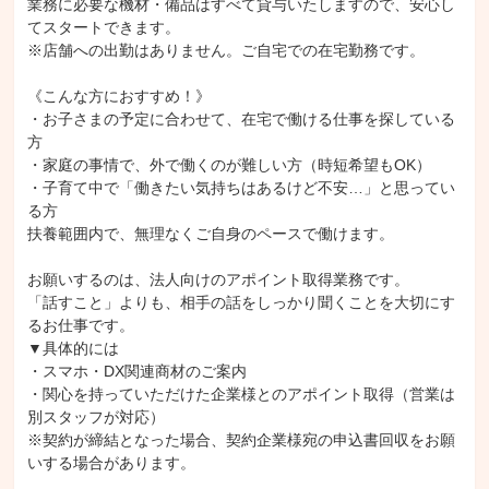
業務に必要な機材・備品はすべて貸与いたしますので、安心し
てスタートできます。

※店舗への出勤はありません。ご自宅での在宅勤務です。

《こんな方におすすめ！》

・お子さまの予定に合わせて、在宅で働ける仕事を探している
方

・家庭の事情で、外で働くのが難しい方（時短希望もOK）

・子育て中で「働きたい気持ちはあるけど不安…」と思ってい
る方

扶養範囲内で、無理なくご自身のペースで働けます。

お願いするのは、法人向けのアポイント取得業務です。

「話すこと」よりも、相手の話をしっかり聞くことを大切にす
るお仕事です。

▼具体的には

・スマホ・DX関連商材のご案内

・関心を持っていただけた企業様とのアポイント取得（営業は
別スタッフが対応）

※契約が締結となった場合、契約企業様宛の申込書回収をお願
いする場合があります。
