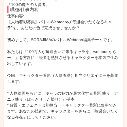
『100の魔石の大賢者』
職種/仕事内容
仕事内容: 

【人物着彩募集】バトルWebtoonの“毎週会いたくなるキャ
ラ”を、あなたの色で完成させませんか？

初めまして。SORAJIMAのバトルWebtoon編集チームです。

私たちは「100万人が毎週会いに来るキャラを、webtoonから
ー。」を方針に、読者を熱狂させるキャラクターを本気で生み
出しています。

今回、キャラクター着彩（人物着彩）担当クリエイターを募集
します。

* 人物線画をもとに、キャラの魅力が最大化する着彩 塗り：ア
ニメ塗り（はっきりした塗り）が基本

* 背景・エフェクトは別担当（＝キャラクター着彩に集中でき
ます。あなたの技術で、キャラクターをさらに「毎週会いたく
なる存在」にしてください。
