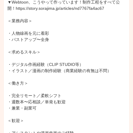
▼Webtoon、こうやって作っています！制作工程をすべて公
開！https://story.sorajima.jp/articles/nd7767fa4ac67

＜業務内容＞

・人物線画を元に着彩

・バストアップ〜全身

＜求めるスキル＞

・デジタル作画経験（CLIP STUDIO等）

・イラスト／漫画の制作経験（商業経験の有無は不問）

＜働き方＞

・完全リモート／柔軟シフト

・週数本〜応相談／単発も歓迎

・兼業・副業可

＜歓迎＞
