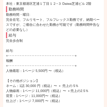
本社：東京都港区芝浦１丁目１２−３ Daiwa芝浦ビル 2階
勤務時間
勤務時間・曜日: 

完全在宅、フルリモート、フルフレックス勤務です。納期ベー
スですが、ご都合に合わせた勤務が可能です（勤務時間申告な
どの必要なし）
給与
完全歩合制

給与: 

+‥‥‥‥‥‥‥‥‥‥‥‥‥‥‥‥‥‥‥‥+

報酬

+‥‥‥‥‥‥‥‥‥‥‥‥‥‥‥‥‥‥‥‥+

人物着彩：1ページ 5,500円 〜（税込）

【その他ポジション】

ネーム：1話 30,000 円（税込）〜 ＋ 売上の 5％

人物線画：1ページ 11,000円（税込）〜 ＋売上の2.5％

背景：1ページ：11,000円〜（税込）

仕上げ：1ページ 7,000円 〜（税込）
