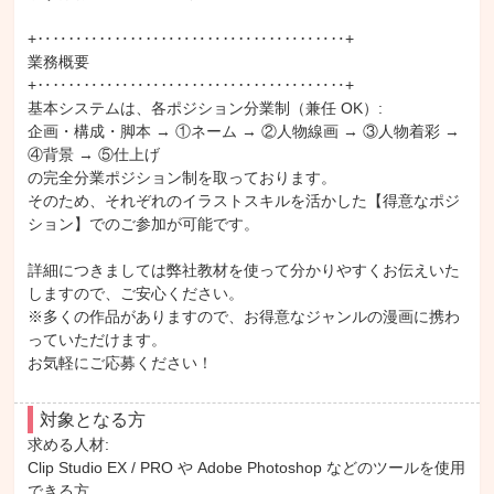
+‥‥‥‥‥‥‥‥‥‥‥‥‥‥‥‥‥‥‥‥+

業務概要

+‥‥‥‥‥‥‥‥‥‥‥‥‥‥‥‥‥‥‥‥+

基本システムは、各ポジション分業制（兼任 OK）:

企画・構成・脚本 → ①ネーム → ②人物線画 → ③人物着彩 → 
④背景 → ⑤仕上げ

の完全分業ポジション制を取っております。

そのため、それぞれのイラストスキルを活かした【得意なポジ
ション】でのご参加が可能です。

詳細につきましては弊社教材を使って分かりやすくお伝えいた
しますので、ご安心ください。

※多くの作品がありますので、お得意なジャンルの漫画に携わ
っていただけます。

お気軽にご応募ください！
対象となる方
求める人材: 

Clip Studio EX / PRO や Adobe Photoshop などのツールを使用
できる方
