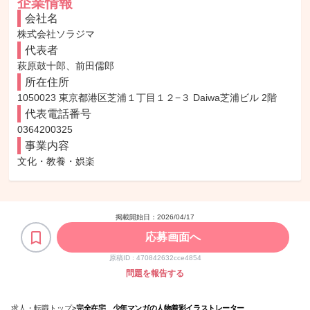
企業情報
会社名
株式会社ソラジマ
代表者
萩原鼓十郎、前田儒郎
所在住所
1050023 東京都港区芝浦１丁目１２−３ Daiwa芝浦ビル 2階
代表電話番号
0364200325
事業内容
文化・教養・娯楽
掲載開始日：
2026/04/17
応募画面へ
原稿ID :
470842632cce4854
問題を報告する
求人・転職トップ
>
完全在宅 少年マンガの人物着彩イラストレーター