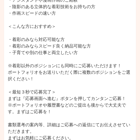
・アシスタントや漫画作画のご経験

・陰影のある立体的な着彩技術をお持ちの方

・作画スピードの速い方

＜こんな方におすすめ＞

・着彩のみなら対応可能な方

・着彩のみならスピード良く納品可能な方

・子育てや別の仕事と両立したい方

※着彩以外のポジションにも同時にご応募いただけます！

ポートフォリオをお送りいただく際に複数のポジションをご選
択ください！

＜最短３秒で応募完了＞

まずは『応募画面へ進む』ボタンを押してカンタンご応募！

※ポートフォリオや履歴書などのご提出も後からで大丈夫で
す。まずはご応募を！

書類選考の案内等、詳細はご応募への返信にてお伝えさせてい
ただきます。

まずはお気軽にご応募ください。
