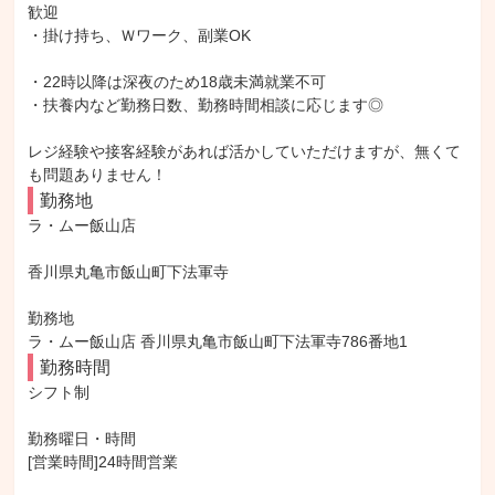
歓迎

・掛け持ち、Ｗワーク、副業OK

・22時以降は深夜のため18歳未満就業不可

・扶養内など勤務日数、勤務時間相談に応じます◎

レジ経験や接客経験があれば活かしていただけますが、無くて
も問題ありません！
勤務地
ラ・ムー飯山店

香川県丸亀市飯山町下法軍寺

勤務地

ラ・ムー飯山店 香川県丸亀市飯山町下法軍寺786番地1
勤務時間
シフト制

勤務曜日・時間

[営業時間]24時間営業
