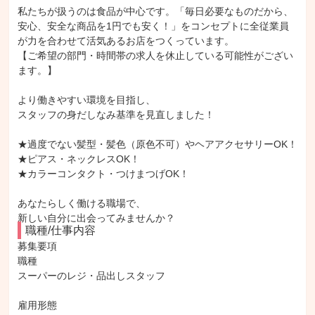
私たちが扱うのは食品が中心です。「毎日必要なものだから、
安心、安全な商品を1円でも安く！」をコンセプトに全従業員
が力を合わせて活気あるお店をつくっています。
【ご希望の部門・時間帯の求人を休止している可能性がござい
ます。】
より働きやすい環境を目指し、
スタッフの身だしなみ基準を見直しました！
★過度でない髪型・髪色（原色不可）やヘアアクセサリーOK！
★ピアス・ネックレスOK！
★カラーコンタクト・つけまつげOK！
あなたらしく働ける職場で、
新しい自分に出会ってみませんか？
職種/仕事内容
募集要項

職種

スーパーのレジ・品出しスタッフ

雇用形態
