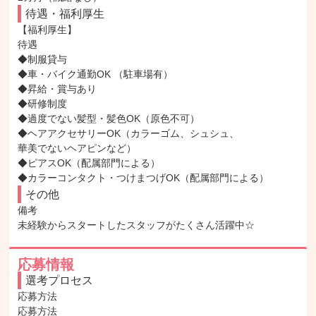
待遇・福利厚生
【福利厚生】

待遇

◆制服貸与

◆車・バイク通勤OK （駐車場有）

◆昇給・賞与あり

◆研修制度

◆過度でない髪型・髪色OK（原色不可）

◆ヘアアクセサリーOK（カラーゴム、シュシュ、

華美でないヘアピンなど）

◆ピアスOK（配属部門による）

◆カラーコンタクト・つけまつげOK（配属部門による）
その他
備考

未経験からスタートしたスタッフがたくさん活躍中☆
応募情報
選考プロセス
応募方法

応募方法
