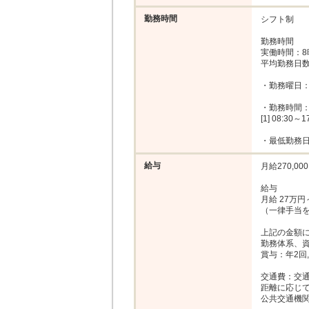
勤務時間
シフト制

勤務時間

実働時間：8時
平均勤務日数
・勤務曜日：
・勤務時間：
[1] 08:30～17
・最低勤務日
給与
月給270,000
給与

月給 27万円
（一律手当を
上記の金額に
勤務体系、資
賞与：年2回
交通費：交通
距離に応じて 
公共交通機関