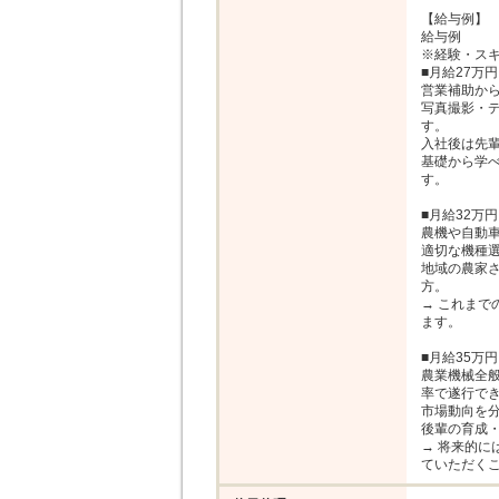
【給与例】

給与例

※経験・スキ
■月給27万円
営業補助から
写真撮影・
す。

入社後は先輩
基礎から学
す。

■月給32万円
農機や自動車
適切な機種選
地域の農家
方。

→ これまで
ます。

■月給35万円
農業機械全
率で遂行でき
市場動向を分
後輩の育成・
→ 将来的に
ていただく