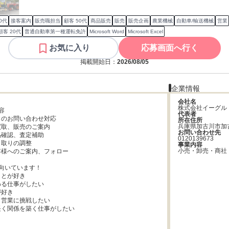
0代
接客案内
販売職担当
顧客 50代
商品販売
販売
販売企画
農業機械
自動車/輸送機械
営業
顧客 20代
普通自動車第一種運転免許
Microsoft Word
Microsoft Excel
お気に入り
応募画面へ行く
掲載開始日：
2026/08/05
企業情報
会社名
株式会社イーグル


代表者
のお問い合わせ対応

所在住所
兵庫県加古川市加古
取、販売のご案内

お問い合わせ先
確認、査定補助

0120139673
取りの調整

事業内容
小売・卸売・商社
様へのご案内、フォロー

向いています！

とが好き

る仕事がしたい

好き

営業に挑戦したい

く関係を築く仕事がしたい
