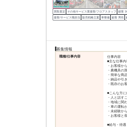
買取査定
その他サービス業接客/フロアスタッフ
顧客 3
接客/サービス職担当
販売戦略立案
車整備
顧客 男性
募集情報
職種/仕事内容
仕事内容

■主な仕事内容
・お客様から
・農機具の買
・簡単な商品
・納品や引き
・既存のお客
■こんな方に
・人と話すこ
・地域に関わ
・車の運転が
・未経験から
・お客様と長
■給与・待遇
