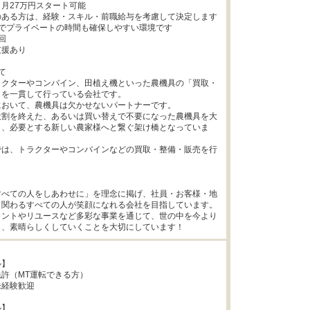
月27万円スタート可能

ある方は、経験・スキル・前職給与を考慮して決定します

終業でプライベートの時間も確保しやすい環境です



援あり



ラクターやコンバイン、田植え機といった農機具の「買取・
を一貫して行っている会社です。

おいて、農機具は欠かせないパートナーです。

役割を終えた、あるいは買い替えで不要になった農機具を大
り、必要とする新しい農家様へと繋ぐ架け橋となっていま
では、トラクターやコンバインなどの買取・整備・販売を行


すべての人をしあわせに」を理念に掲げ、社員・お客様・地
関わるすべての人が笑顔になれる会社を目指しています。

メントやリユースなど多彩な事業を通じて、世の中を今より
く、素晴らしくしていくことを大切にしています！
】

許（MT運転できる方）

経験歓迎

】
