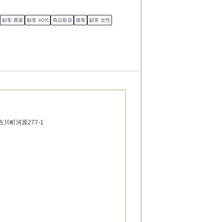
顧客 農家
顧客 40代
商品取扱
接客
顧客 女性
川町河原277-1