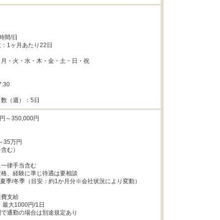
間/日

：1ヶ月あたり22日

月・火・水・木・金・土・日・祝



:30

数（週）：5日
円～350,000円

～35万円

含む）

一律手当含む

格、経験に準じ待遇は要相談

,夏季/冬季（目安：約1か月分※会社状況により変動）

費支給

最大1000円/1日

で通勤の場合は別途規定あり
