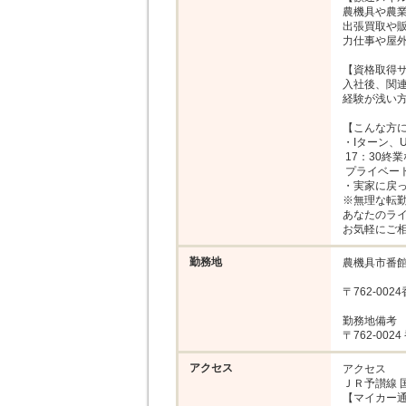
農機具や農業
出張買取や販
力仕事や屋外
【資格取得サ
入社後、関連
経験が浅い方
【こんな方に
・Iターン、
 17：30終業なので、家族の介護や

 プライベートの為の時間も作りやすい◎

・実家に戻っ
※無理な転勤
あなたのライ
お気軽にご
勤務地
農機具市番館
〒762-002
勤務地備考

〒762-00
アクセス
アクセス

ＪＲ予讃線 
【マイカー通