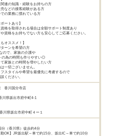
関連の知識・経験をお持ちの方

売などの接客経験がある方

での業務に慣れている方

ポートあり】

資格を取得される場合は全額サポート制度あり

や資格をお持ちでない方も安心してご応募ください。

もオススメ！】

Uターンを希望の方

て家族との時間を増やしたい方

は一切ございません。

フスタイルや希望を最優先に考慮するので

相談ください。
　香川国分寺店

4香川県坂出市府中町4-1

24 香川県坂出市府中町４ー１
国分（香川県）徒歩約4分

勤OK】JR坂出駅～車で約15分、坂出IC～車で約10分