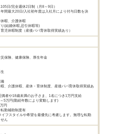
05日/完全週休2日制（月8～9日）

年間最大20日/入社初年度は入社月により付与日数を決
休暇、介護休暇

り(結婚休暇,忌引休暇等)

、育児休暇制度（産後パパ育休取得実績あり）
し


災保険、健康保険、厚生年金



生



備

休暇、介護休暇、産休・育休制度、産後パパ育休取得実績あ
配偶者や18歳未満のお子さま、1名につき1万円支給

2～5万円(勤続年数により変動します)

万円

転勤補助制度有

ません