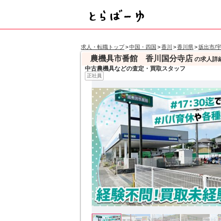
求人・転職トップ
>
中国・四国
>
香川
>
香川県
>
坂出市/
農機具市番館 香川国分寺店
の求人詳
中古農機具などの査定・買取スタッフ
正社員