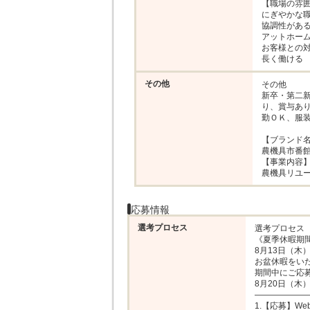
【職場の雰囲
にぎやかな職
協調性がある
アットホーム
お客様との対
長く働ける
その他
その他

新卒・第二
り、賞与あり
勤ＯＫ、服装
【ブランド名
農機具市番館
【事業内容】
農機具リユ
応募情報
選考プロセス
選考プロセス

《夏季休暇期間
8月13日（木）
お盆休暇をいた
期間中にご応募
8月20日（木
―――――――
1.【応募】W