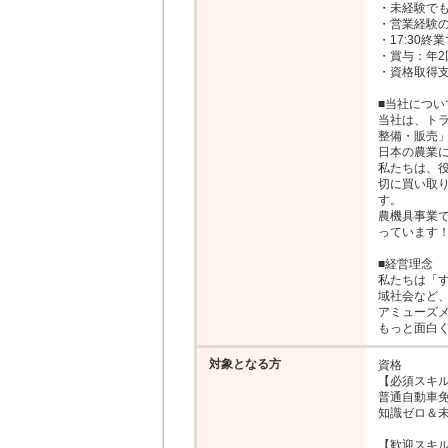
・未経験でも
・営業経験の
・17:30
・賞与：年2回
・資格取得支
■当社について
当社は、ト
整備・販売」
日本の農業に
私たちは、
切に買い取
す。

農機具事業
っています！
■経営理念

私たちは「
域社会など、
アミューズ
もっと面白
対象となる方
資格

【必須スキル
普通自動車免
知識ゼロ＆未
【歓迎スキル