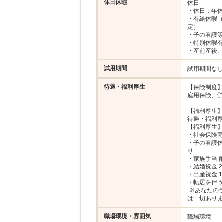
休日休暇
休日

・休日：年休1
・有給休暇（
定）

・子の看護等
・特別休暇有
・産前産後
試用期間
試用期間な
待遇・福利厚生
【保険制度】
雇用保険、労
【福利厚生】
待遇・福利厚
【福利厚生】
・社会保険完
・子の看護
り

・家族手当 
・結婚祝金 
・出産祝金 1
・転居を伴う
 ※あなたのライフスタイルや希望を最優先に考慮します。無理な転勤
は一切あり
職場環境・雰囲気
職場環境
