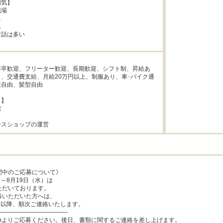
気】

場





話は多い

新卒歓迎、フリーター歓迎、長期歓迎、シフト制、昇給あ
、交通費支給、月給20万円以上、制服あり、車･バイク通
自由、髪型自由

】





ースショップの運営
中のご応募について》

～8月19日（水）は

だいております。

いただいた方へは、

）以降、順次ご連絡いたします。

―――――――――――

ebよりご応募ください。後日、書類に関するご連絡を差し上げます。
