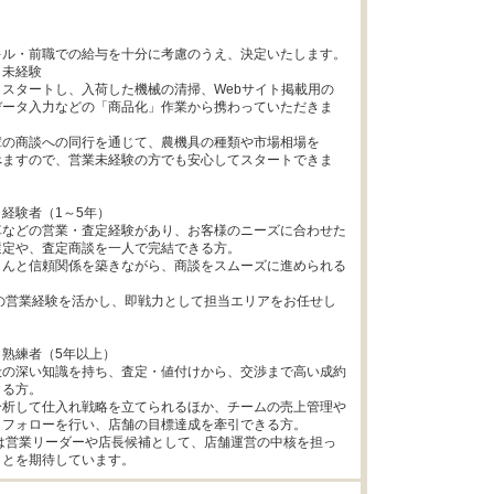
ル・前職での給与を十分に考慮のうえ、決定いたします。

 未経験

スタートし、入荷した機械の清掃、Webサイト掲載用の

データ入力などの「商品化」作業から携わっていただきま
の商談への同行を通じて、農機具の種類や市場相場を

べますので、営業未経験の方でも安心してスタートできま
 経験者（1～5年）

などの営業・査定経験があり、お客様のニーズに合わせた

定や、査定商談を一人で完結できる方。

さんと信頼関係を築きながら、商談をスムーズに進められる
の営業経験を活かし、即戦力として担当エリアをお任せし
 熟練者（5年以上）

般の深い知識を持ち、査定・値付けから、交渉まで高い成約
る方。

析して仕入れ戦略を立てられるほか、チームの売上管理や

フォローを行い、店舗の目標達成を牽引できる方。

は営業リーダーや店長候補として、店舗運営の中核を担っ
ことを期待しています。