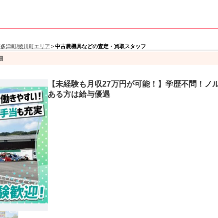
宇多津町/綾川町エリア
>
中古農機具などの査定・買取スタッフ
細
【未経験も月収27万円が可能！】学歴不問！ノ
ある方は給与優遇