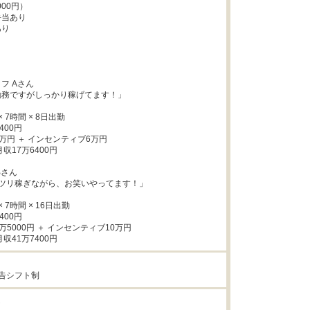
00円）

当あり

り

 Aさん

務ですがしっかり稼げてます！」

 7時間 × 8日出勤

00円

収17万6400円

さん

ツリ稼ぎながら、お笑いやってます！」

 7時間 × 16日出勤

00円

収41万7400円
告シフト制
し