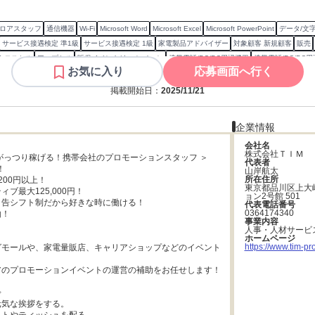
フロアスタッフ
通信機器
Wi-Fi
Microsoft Word
Microsoft Excel
Microsoft PowerPoint
データ/文
サービス接遇検定 準1級
サービス接遇検定 1級
家電製品アドバイザー
対象顧客 新規顧客
販売
クロスセル
アップセル
販促イベント/キャンペーン
携帯電話/PC/PC周辺機器
携帯電話/PC/PC
お気に入り
応募画面へ行く
活動
掲載開始日：
2025/11/21
企業情報
会社名
株式会社ＴＩＭ
がっつり稼げる！携帯会社のプロモーションスタッフ ＞

代表者


山岸航太
所在住所
00円以上！

東京都品川区上大
ブ最大125,000円！

ョン2号館 501
告シフト制だから好きな時に働ける！

代表電話番号
0364174340
！

事業内容
人事・人材サービ


ホームページ
https://www.tim-pro
グモールや、家電量販店、キャリアショップなどのイベント
のプロモーションイベントの運営の補助をお任せします！



気な挨拶をする。
