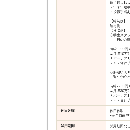
給／最大15,0
・年末年始手
・役職手当あ
【給与例】

給与例

【月収例】

◎学生スタッフ
「土日のみ勤
時給1900円 ×
→月収10万64
 + ボーナス1万円 ＋ インセンティブ6万円

＞＞＞合計 月
◎夢追い人 B
「週4でガッ
時給2700円 ×
→月収30万24
 + ボーナス1万5000円 ＋ インセンティブ10万円

＞＞＞合計 月
休日休暇
休日休暇

●完全自由申
試用期間
試用期間な