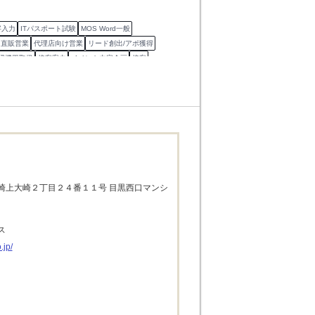
字入力
ITパスポート試験
MOS Word一般
直販営業
代理店向け営業
リード創出/アポ獲得
周辺機器取扱
接客案内
イベント内容企画
接客
崎上大崎２丁目２４番１１号 目黒西口マンシ
ス
.jp/