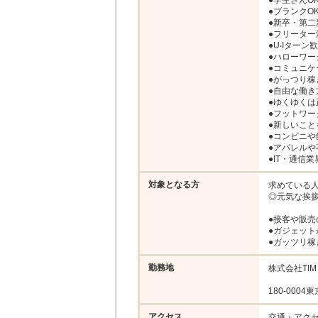
●学生さんOK
●ブランクOK
●新卒・第⼆
●フリーター
●U‧Iターン歓
●ハローワー
●コミュニケ
●がっつり稼
●自由な働き
●ゆくゆくは
●フットワー
●新しいこと
●コンビニや
●アパレルや
●IT・通信
対象となる方
求めている人
◎元気な挨拶
●接客や販売
●ガジェット
●ガッツリ稼
勤務地
株式会社TIM

180-000
アクセス
交通・アクセ