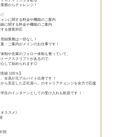
トやティッシュを配る

業務からチャレンジ！

◇

ォンに関する料金や機能のご案内

線に関する料金や機能のご案内

する接客対応

登録業務は一切なし！

案・ご案内がメインのお仕事です！

体制や先輩のフォロー体制も整っていて、

トークスクリプトがあるので、

心して始められます◎

績 100％】

、全員が元アルバイト出身です ！

ーから安定した正社員へ」のキャリアチェンジを全力で応援
学生のインターンとしての受け入れも歓迎です ！

オススメ》



不問
