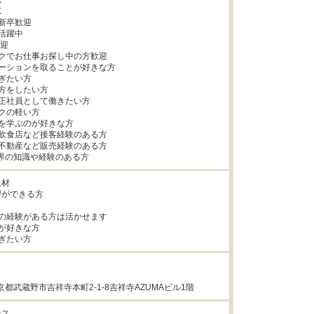




新卒歓迎

活躍中

迎

クでお仕事お探し中の⽅歓迎

ーションを取ることが好きな方

ぎたい方

方をしたい方

正社員として働きたい方

クの軽い方

を学ぶのが好きな方

飲食店など接客経験のある方

不動産など販売経験のある方

業界の知識や経験のある方
材

ができる方

の経験がある方は活かせます

が好きな方

ぎたい方
4東京都武蔵野市吉祥寺本町2-1-8吉祥寺AZUMAビル1階
ス
