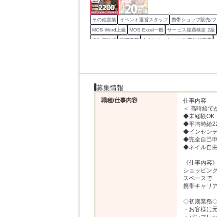
その他営業
イベント運営スタッフ
携帯ショップ販売/
MOS Word上級
MOS Excel一般
サービス接遇検定 2級
提案書作成
訪問営業
カウンターセールス/来店型営業
携帯/スマートフォン製品開発
イベント営業
商談
営業
募集情報
職種/仕事内容
仕事内容

＜ 高時給で
◆未経験OK！
◆平均時給22
◆インセンティ
◆完全自己申
◆ネイル自由
《仕事内容》
ショッピン
スペースで

携帯キャリア
◇初期業務◇
・お客様に元