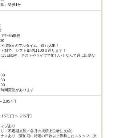
駅」徒歩1分




7~8h勤務

K

3…や週5日のフルタイム、週7もOK！

ト制で、シフト希望は100％通ります！

週は5日勤務、テストやライブで忙しい！なんて週は出勤な


00

30

00

り時間変動があります
2,857円

571円 〜 2857円

ィブあり

り（不定期支給／各月の成績上位者に支給）

ーナスあり（繁忙期に特定の日数以上勤務したスタッフに支