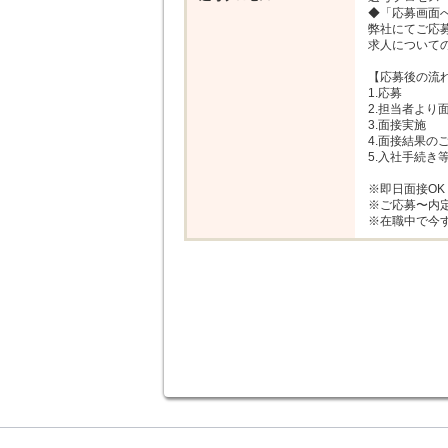
◆「応募画面へ
弊社にてご応
求人について
【応募後の流れ
1.応募

2.担当者より
3.面接実施

4.面接結果のご
5.入社手続き等
※即日面接OK

※ご応募〜内定
※在職中で今