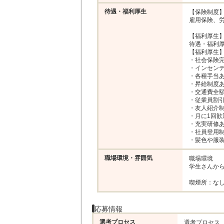
待遇・福利厚生
【保険制度】
雇用保険、労
【福利厚生】
待遇・福利厚
【福利厚生】
・社会保険完
・インセンテ
・各種手当あ
・昇給制度あ
・交通費全額
・従業員割引
・友人紹介制
・月に1回歓
・充実研修あ
・社員登用制
・髪色や服
職場環境・雰囲気
職場環境

学生さんから
喫煙所：な
応募情報
選考プロセス
選考プロセス
