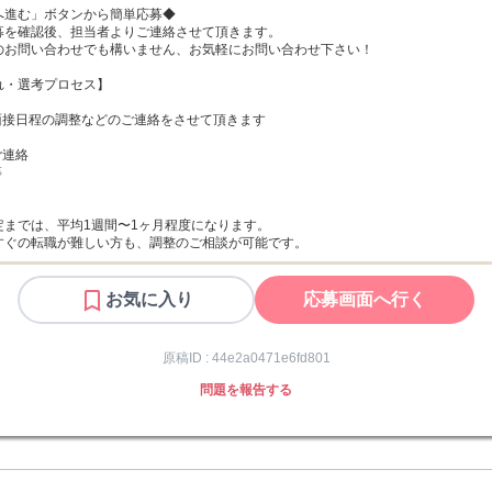
進む」ボタンから簡単応募◆

募を確認後、担当者よりご連絡させて頂きます。

のお問い合わせでも構いません、お気軽にお問い合わせ下さい！

・選考プロセス】

面接日程の調整などのご連絡をさせて頂きます

連絡



までは、平均1週間〜1ヶ月程度になります。

すぐの転職が難しい方も、調整のご相談が可能です。
お気に入り
応募画面へ行く
原稿ID :
44e2a0471e6fd801
問題を報告する