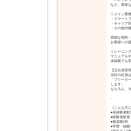
・パンフレッ
など、簡単な
◇メイン業務
・スマートフ
・キャリア回
・その他付随
煩雑な契約・
お客様への提
トレーニング
マニュアルや
未経験でも安
【正社員登用実
当社の社員は
「フリータ
します 。

もちろん、大
-

《こんな方に
●未経験者歓迎
●経験者歓迎

●無資格OK

●学歴・経験