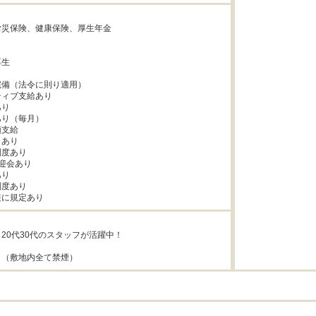


災保険、健康保険、厚生年金



生



備（法令に則り適⽤）

ィブ支給あり

り

り（毎月）

⽀給

あり

度あり

迎会あり

り

度あり

装に規定あり
20代30代のスタッフが活躍中！

し（敷地内全て禁煙）