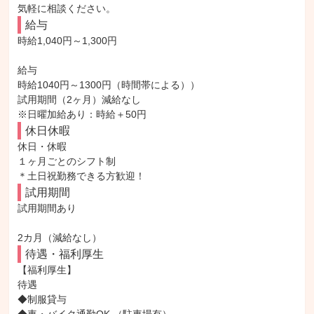
気軽に相談ください。
給与
時給1,040円～1,300円

給与

時給1040円～1300円（時間帯による））

試用期間（2ヶ月）減給なし

※日曜加給あり：時給＋50円
休日休暇
休日・休暇

１ヶ月ごとのシフト制

＊土日祝勤務できる方歓迎！
試用期間
試用期間あり

2カ月（減給なし）
待遇・福利厚生
【福利厚生】

待遇

◆制服貸与
