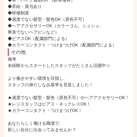
◆車・バイク通勤OK （駐車場有）

◆昇給・賞与あり

◆研修制度

◆過度でない髪型・髪色OK（原色不可）

◆ヘアアクセサリーOK（カラーゴム、シュシュ、

華美でないヘアピンなど）

◆ピアスOK（配属部門による）

◆カラーコンタクト・つけまつげOK（配属部門による）
その他
備考

未経験からスタートしたスタッフがたくさん活躍中☆

より働きやすい環境を目指し、

スタッフの身だしなみ基準を見直しました！

★過度でない髪型・髪色（原色不可）やヘアアクセサリーOK！

★レジスタッフはピアス・ネックレスOK！

★カラーコンタクト・つけまつげOK！

あなたらしく働ける職場で、

新しい自分に出会ってみませんか？