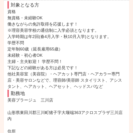
対象となる方
資格

無資格・未経験OK

働きながらの免許取得を応援します！

※理容美容学校の通信制に入学必須となります。

入学時期は年2回(春4月入学・秋10月入学)となります。

学歴不問

定年制60歳（延長雇用65歳）

未経験・初心者OK

主婦・主夫歓迎！ 学歴不問！

下記などの経験がある方は必見です！

他社美容室（美容院）・ヘアカット専門店・ヘアカラー専門
店・美容サロンなどで、理容師/美容師 スタイリスト、アシス
タント、ヘアカット、ヘアセット、ヘッドスパなど
勤務地
美容プラージュ　三川店

山形県東田川郡三川町猪子字大堰端363アクロスプラザ三川店
内

住所
