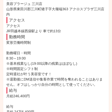
美容プラージュ 三川店

山形県東田川郡三川町猪子字大堰端363 アクロスプラザ三川店
内
アクセス
アクセス

JR羽越本線西袋駅より 車で約13分
勤務時間
変形労働時間制

勤務曜日・時間

8:30～19:00

※基本残業なし(19:00以降の残業はほぼなし)

※時間固定シフト制

定時退社が叶う美容室です！

※退勤後にDM送信や集客作業で時間を奪われることはありま
せん。オフはしっかり自分の時間として使ってください。
給与
月給246,400円

給与

月給 24万6,400円
