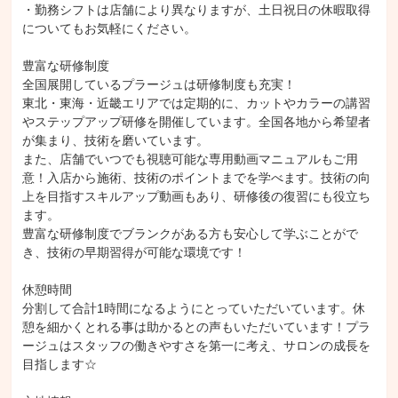
・勤務シフトは店舗により異なりますが、土日祝日の休暇取得
についてもお気軽にください。

豊富な研修制度

全国展開しているプラージュは研修制度も充実！

東北・東海・近畿エリアでは定期的に、カットやカラーの講習
やステップアップ研修を開催しています。全国各地から希望者
が集まり、技術を磨いています。

また、店舗でいつでも視聴可能な専用動画マニュアルもご用
意！入店から施術、技術のポイントまでを学べます。技術の向
上を目指すスキルアップ動画もあり、研修後の復習にも役立ち
ます。

豊富な研修制度でブランクがある方も安心して学ぶことがで
き、技術の早期習得が可能な環境です！

休憩時間

分割して合計1時間になるようにとっていただいています。休
憩を細かくとれる事は助かるとの声もいただいています！プラ
ージュはスタッフの働きやすさを第一に考え、サロンの成長を
目指します☆
