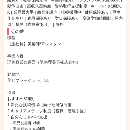
給あり | 社会保険完備 | 希望休相談可 | ブランクOK/未経験OK | 
髪型自由 | 高収入高時給 | 資格取得支援制度 | 車・バイク通勤O
K | 業界最大手 | 商業施設内 | 積極採用中 | 健康保険あり | 厚生
年金あり | 雇用保険あり | 労災保険あり | 変形労働時間制 | 屋内
原則禁煙（喫煙室あり） | 屋外
その他
職種

【正社員】美容師/アシスタント

事業内容

理美容業の運営（阪南理美容株式会社）

勤務地

美容プラージュ 三川店

待遇

おすすめ3制度

1 新たな技術習得に向けた研修制度

2 キャリアステップ制度【役職・管理手当】

3 自分らしさへの支援

 ・商品の割引特典

 ・保養所を無料利用
