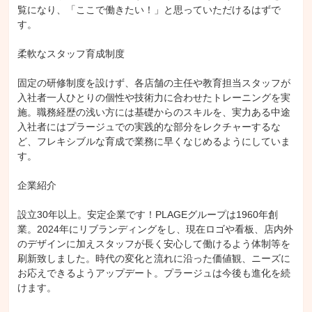
覧になり、「ここで働きたい！」と思っていただけるはずで
す。

柔軟なスタッフ育成制度

固定の研修制度を設けず、各店舗の主任や教育担当スタッフが
入社者一人ひとりの個性や技術力に合わせたトレーニングを実
施。職務経歴の浅い方には基礎からのスキルを、実力ある中途
入社者にはプラージュでの実践的な部分をレクチャーするな
ど、フレキシブルな育成で業務に早くなじめるようにしていま
す。

企業紹介

設立30年以上。安定企業です！PLAGEグループは1960年創
業。2024年にリブランディングをし、現在ロゴや看板、店内外
のデザインに加えスタッフが長く安心して働けるよう体制等を
刷新致しました。時代の変化と流れに沿った価値観、ニーズに
お応えできるようアップデート。プラージュは今後も進化を続
けます。