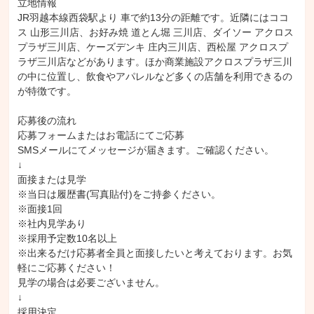
立地情報

JR羽越本線西袋駅より 車で約13分の距離です。近隣にはココ
ス 山形三川店、お好み焼 道とん堀 三川店、ダイソー アクロス
プラザ三川店、ケーズデンキ 庄内三川店、西松屋 アクロスプ
ラザ三川店などがあります。ほか商業施設アクロスプラザ三川
の中に位置し、飲食やアパレルなど多くの店舗を利用できるの
が特徴です。

応募後の流れ

応募フォームまたはお電話にてご応募

SMSメールにてメッセージが届きます。ご確認ください。

↓

面接または見学

※当日は履歴書(写真貼付)をご持参ください。

※面接1回

※社内見学あり

※採用予定数10名以上

※出来るだけ応募者全員と面接したいと考えております。お気
軽にご応募ください！

見学の場合は必要ございません。

↓

採用決定
