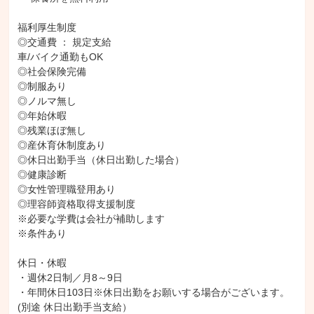
福利厚生制度

◎交通費 ： 規定支給

車/バイク通勤もOK

◎社会保険完備

◎制服あり

◎ノルマ無し

◎年始休暇

◎残業ほぼ無し

◎産休育休制度あり

◎休日出勤手当（休日出勤した場合）

◎健康診断

◎女性管理職登用あり

◎理容師資格取得支援制度

※必要な学費は会社が補助します

※条件あり

休日・休暇

・週休2日制／月8～9日

・年間休日103日※休日出勤をお願いする場合がございます。
(別途 休日出勤手当支給）
