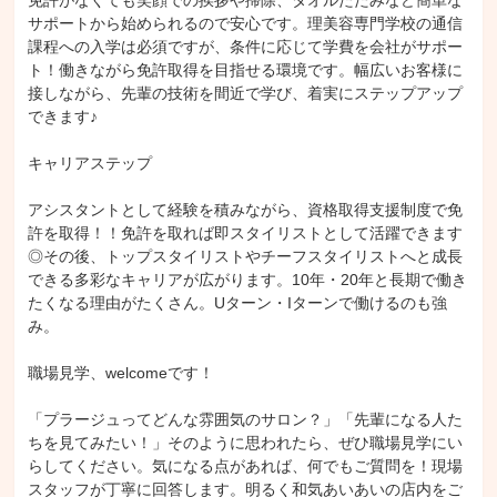
免許がなくても笑顔での挨拶や掃除、タオルたたみなど簡単な
サポートから始められるので安心です。理美容専門学校の通信
課程への入学は必須ですが、条件に応じて学費を会社がサポー
ト！働きながら免許取得を目指せる環境です。幅広いお客様に
接しながら、先輩の技術を間近で学び、着実にステップアップ
できます♪

キャリアステップ

アシスタントとして経験を積みながら、資格取得支援制度で免
許を取得！！免許を取れば即スタイリストとして活躍できます
◎その後、トップスタイリストやチーフスタイリストへと成長
できる多彩なキャリアが広がります。10年・20年と長期で働き
たくなる理由がたくさん。Uターン・Iターンで働けるのも強
み。

職場見学、welcomeです！

「プラージュってどんな雰囲気のサロン？」「先輩になる人た
ちを見てみたい！」そのように思われたら、ぜひ職場見学にい
らしてください。気になる点があれば、何でもご質問を！現場
スタッフが丁寧に回答します。明るく和気あいあいの店内をご