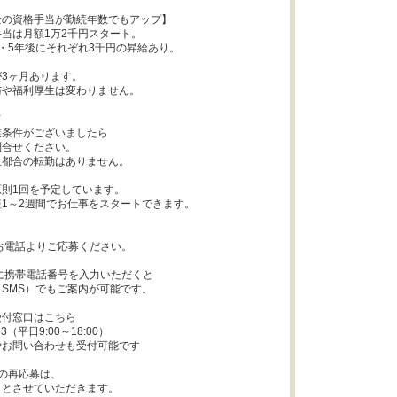
の資格手当が勤続年数でもアップ】

当は月額1万2千円スタート。

・5年後にそれぞれ3千円の昇給あり。

3ヶ月あります。

や福利厚生は変わりません。



条件がございましたら

合せください。

都合の転勤はありません。

則1回を予定しています。

1～2週間でお仕事をスタートできます。

お電話よりご応募ください。

に携帯電話番号を入力いただくと

SMS）でもご案内が可能です。

付窓口はこちら

583（平日9:00～18:00）

お問い合わせも受付可能です

の再応募は、

とさせていただきます。
