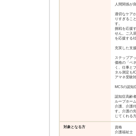
人間関係が良
適切なケア
りすぎるこ
す。

挑戦を応援す
せん。ご入
を応援する社
充実した支援
ステップア
価格の「ベ
く、仕事と
タル測定もI
アマネ受験対
MCSの認知
認知症⾼齢
ループホー
介護、介護付
す。介護の
じてくれる
対象となる方
資格

介護福祉士