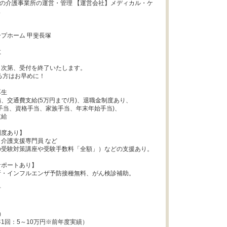
上の介護事業所の運営・管理 【運営会社】メディカル・ケ


プホーム 甲斐長塚



次第、受付を終了いたします。

生

、交通費支給(5万円まで/月)、退職金制度あり、

手当、資格手当、家族手当、年末年始手当)、

給

度あり】

介護支援専門員 など

受験対策講座や受験手数料「全額」）などの支援あり。

ポートあり】

・インフルエンザ予防接種無料、がん検診補助。





1回：5～10万円※前年度実績）
