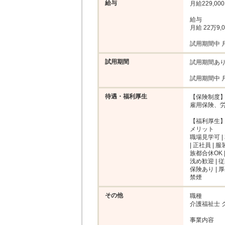
給与
月給229,000
給与

月給 22万9,0
試用期間中 月
試用期間
試用期間あり
試用期間中 月
待遇・福利厚生
【保険制度】
雇用保険、労
【福利厚生】
メリット

職場見学可 |
| 正社員 | 
族都合休OK 
浅め歓迎 | 
保険あり | 
禁煙
その他
職種

介護福祉士 
事業内容
