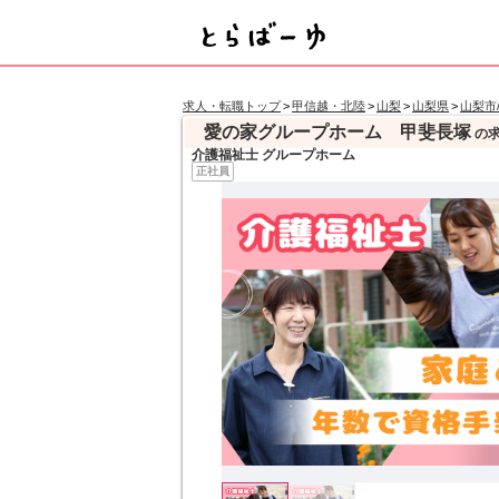
求人・転職トップ
>
甲信越・北陸
>
山梨
>
山梨県
>
山梨市
愛の家グループホーム 甲斐長塚
の
介護福祉士 グループホーム
正社員