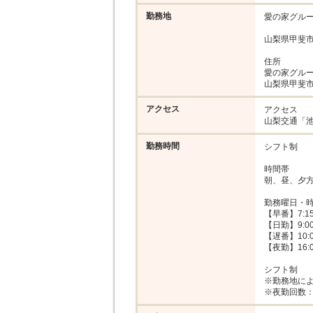
勤務地
愛の家グルー
山梨県甲斐市長
住所

愛の家グルー
山梨県甲斐市
アクセス
アクセス

山梨交通「池
勤務時間
シフト制

時間帯

朝、昼、夕方
勤務曜日・時
【早番】7:15
【日勤】9:00
【遅番】10:0
【夜勤】16:0
シフト制

※勤務地によ
※夜勤回数：