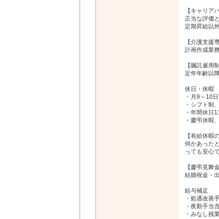
【キャリアパ
正当な評価と
定期昇給以外
【介護支援専
計画作成業務
【嘱託雇用制
定年年齢以降
休日・休暇

・月9～10日
・シフト制、
・年間休日1
・慶弔休暇、
【有給休暇の
何かあった
っても安心で
【慶弔見舞金
結婚祝金・出
給与補足

・処遇改善手
・夜勤手当含(
・みなし残業