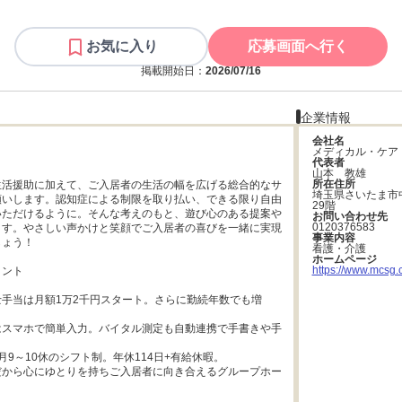
お気に入り
応募画面へ行く
掲載開始日：
2026/07/16
企業情報
会社名
メディカル・ケア
代表者
山本　教雄
所在住所
生活援助に加えて、ご入居者の生活の幅を広げる総合的なサ
埼玉県さいたま市
願いします。認知症による制限を取り払い、できる限り自由
29階
いただけるように。そんな考えのもと、遊び心のある提案や
お問い合わせ先
0120376583
ます。やさしい声かけと笑顔でご入居者の喜びを一緒に実現
事業内容
ょう！

看護・介護
ホームページ
https://www.mcsg.c
ント

手当は月額1万2千円スタート。さらに勤続年数でも増
はスマホで簡単入力。バイタル測定も自動連携で手書きや手
月9～10休のシフト制。年休114日+有給休暇。

だから心にゆとりを持ちご入居者に向き合えるグループホー