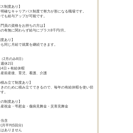
ス制度あり】

明確なキャリアパス制度で努力が形になる職場です。

でも給与アップが可能です。

門員の資格をお持ちの方は】

の有無に関わらず給与にプラス8千円/月。

度あり】

も同じ月給で就業を継続できます。

（2月のみ8日）

週休2日

14日＋有給休暇

産前産後、育児、看護、介護

積み立て制度あり】

ときのために積み立てできるので、毎年の有給休暇を使い切
す。

の制度あり】

産祝金・弔慰金・傷病見舞金・災害見舞金

当含

月平均5回分)

はありません
