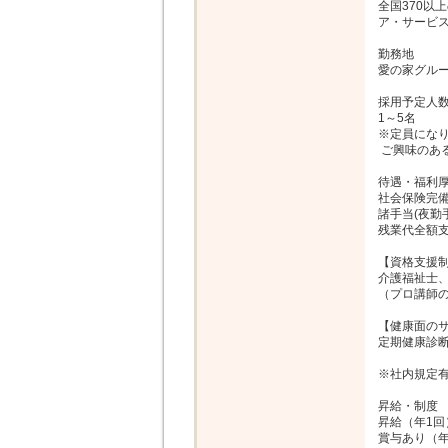
全国370以
ア・サービス
勤務地

愛の家グルー
採用予定人数
1～5名

※定員になり
 ご興味のある方はお早めに！

待遇・福利厚
社会保険完備
諸手当(夜勤
残業代全額支
【資格支援制
介護福祉士、
（プロ講師の
【健康面のサ
定期健康診断
※社内規定有
昇給・制度

昇給（年1回）
賞与あり（年