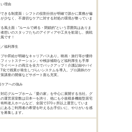
い理由

ができる制度面：シフトの役割分担が明確で誰かに業務が偏
とが少なく、不適切なケアに対する対処の環境が整っていま
る風土面："ルールで縛る・閉鎖的"という雰囲気はありま
居者想いのスタッフたちのアイディアや工夫を歓迎し、挑戦
風です！

／福利厚生

ップや昇給が明確なキャリアパスあり。映画・旅行等が優待
ネフィットステーション」や検診補助など福利厚生も手厚
プライベートの両立を全力でバックアップ！介護記録やバイ
CT化で残業が発生しづらいシステムを導入。プロ講師のケ
策講座の開催などサポート面も充実。

症ケアへの強み

者対応グループホーム「愛の家」を中心に展開する当社。グ
ムの運営居室数は日本一を誇り、他にも小規模多機能型居宅
有料老人ホームなど、全国で370ヶ所以上運営していま
先にあるご利用者の希望を叶えるお手伝いに、やりがいを感
方を募集します。