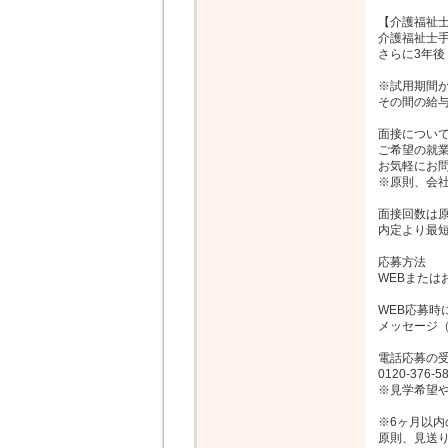
【介護福祉士
介護福祉士手
さらに3年後
※試用期間が
その間の給与
面接について
ご希望の就業
お気軽にお問
※原則、会社
面接回数は原
内定より最短
応募方法

WEBまたは
WEB応募時
メッセージ（
電話応募の受
0120-376-
※見学希望や
※6ヶ月以内
原則、見送り