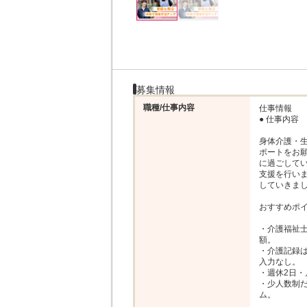
募集情報
職種/仕事内容
仕事情報

● 仕事内容

身体介護・
ポートをお
に過ごして
支援を行い
していきまし
おすすめポイ
・介護福祉士
額。

・介護記録
入力なし。

・週休2日・
・少人数制
ム。
