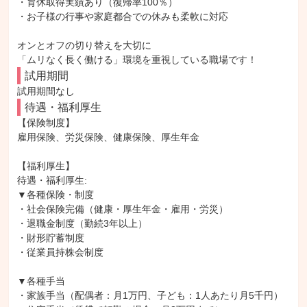
・育休取得実績あり（復帰率100％）

・お子様の行事や家庭都合での休みも柔軟に対応

オンとオフの切り替えを大切に

「ムリなく長く働ける」環境を重視している職場です！
試用期間
試用期間なし
待遇・福利厚生
【保険制度】

雇用保険、労災保険、健康保険、厚生年金

【福利厚生】

待遇・福利厚生: 

▼各種保険・制度

・社会保険完備（健康・厚生年金・雇用・労災）

・退職金制度（勤続3年以上）

・財形貯蓄制度

・従業員持株会制度

▼各種手当

・家族手当（配偶者：月1万円、子ども：1人あたり月5千円）
