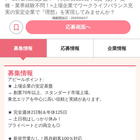
種・業界経験不問！>上場企業でワークライフバランス充
実の安定企業で『理想』を実現してみませんか？
掲載開始日：
2025/04/17
応募画面へ
募集情報
応募情報
企業情報
募集情報
アピールポイント:
★ 上場企業の安定基盤
→ 創業70年以上、スタンダード市場上場。
東北エリアを中心に高い信頼と実績があります。
★ 完全週休2日制＆年休125日
→ 土日祝はしっかり休み！
プライベートとの両立も◎
★ 新規営業なし！既存顧客100％対応