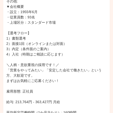
その他: 

▼会社概要

・設立：1955年6月

・従業員数：93名

・上場区分：スタンダード市場

【選考フロー】

1）書類選考

2）面接1回（オンラインまたは対面）

3）内定（条件面のご案内）

4）入社（時期はご相談に応じます）

＼人柄・意欲重視の採用です！／

「営業をやってみたい」「安定した会社で働きたい」という
方、大歓迎です。

まずはお気軽にご応募ください！

雇用形態: 正社員

給与: 213,764円 - 363,427円 月給

平均所定労働時間（1か月当たり）: 160時間