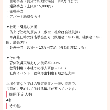
・住宅手当（賃貸で転勤の場合：月3万円まで）

・通勤手当（上限月15,800円）

・役職手当

・アパート助成金あり

▼社宅・引越し支援

・借上げ社宅制度あり（敷金・礼金は会社負担）

・単身赴任時の帰省手当あり（既婚者：年12回、独身者：年6
回、最長3年）

・赴任手当：8万円～13万円支給（異動距離による）

▼その他

・育休取得実績あり／復帰率100％

・教育制度（本社での導入研修＋OJT）

・社内イベント・福利厚生制度も順次拡充中

上場企業ならではの安定基盤と手厚い待遇で、

長期的に安心して働ける環境が整っています。
採用予定人数
4名
その他