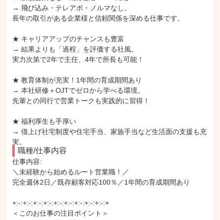
→ 飛び込み・テレアポ・ノルマなし。
長年の取引がある企業様と信頼関係を深める仕事です。
★ キャリアアップのチャンスも豊富
→ 結果よりも「過程」を評価する社風。
実力次第で2年で主任、4年で所長も可能！
★ 教育体制が充実！1年間の育成期間あり
→ 本社研修＋OJTでゼロから学べる環境。
先輩との同行で営業トークも実践的に習得！
★ 福利厚生も手厚い
→ 借上げ社宅制度や住宅手当、家族手当など生活面の支援も充
実。
職種/仕事内容
仕事内容: 

＼未経験から始めるルート営業職！／

完全週休2日／既存顧客対応100％／1年間の育成期間あり

+:-:+:-:+:-:+:-:+:-:+:-:+:-:+:-:+:-:+

＜このお仕事の注目ポイント＞
