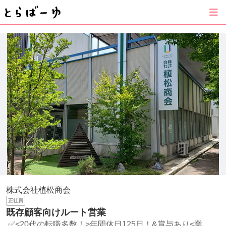
株式会社植松商会
正社員
既存顧客向けルート営業
✅<20代の転職多数！>年間休日125日！&賞与あり<業