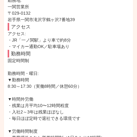
勤務地: 

一関営業所

〒029-0132

岩手県一関市滝沢字鶴ヶ沢7番地39
アクセス
アクセス: 

・JR「一ノ関駅」より車で約8分

・マイカー通勤OK／駐車場あり
勤務時間
固定時間制

勤務時間・曜日: 

▼勤務時間

8:30～17:30（実働8時間／休憩60分）

▼時間外労働

・残業は月平均10〜12時間程度

・入社2～3年は残業ほぼなし

・毎日ほぼ定時で退社できる環境です

▼労働時間制度
