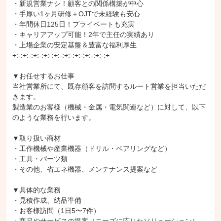
・新規営業ナシ！顧客との関係構築が中心

・手厚い1ヶ月研修＋OJTで未経験も安心

・年間休日125日！プライベートも充実

・キャリアアップ可能！2年で主任の実績あり

・上場企業の安定基盤＆豊富な福利厚生

+:-:+:-:+:-:+:-:+:-:+:-:+:-:+:-:+:-:+

▼お任せするお仕事

当社営業所にて、既存顧客を訪問するルート営業を担当いただ
きます。

製造業のお客様（機械・金属・電気関連など）に対して、以下
のような業務を行います。

▼取り扱い商材

・工作機械や産業機器（ドリル・ベアリングなど）

・工具・パーツ類

・その他、省エネ機器、メンテナンス提案など

▼具体的な業務

・見積作成、納品準備

・お客様訪問（1日5〜7件）
