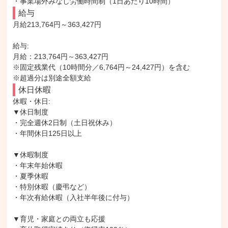
・事業場外みなし労働時間制（1日あたり10時間）
給与
月給213,764円～363,427円

給与: 

月給：213,764円～363,427円

※固定残業代（10時間分／6,764円～24,427円）を含む

※超過分は別途全額支給
休日休暇
休暇・休日: 

▼休日制度

・完全週休2日制（土日祝休み）

・年間休日125日以上

▼休暇制度

・年末年始休暇

・夏季休暇

・特別休暇（慶弔など）

・年次有給休暇（入社半年後に付与）

▼育児・家庭との両立も応援
