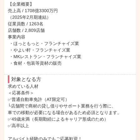
【企業概要】

売上高 / 1708億3300万円

（2025年2月期連結）

従業員数 / 1263名

店舗数 / 2,809店舗

事業内容

 ・ほっともっと・フランチャイズ業

 ・やよい軒・フランチャイズ業

 ・MKレストラン・フランチャイズ業

 ・食材・包装等資材の販売
対象となる方
求めている人材

＜応募条件＞

✅普通自動車免許（AT限定可）

└店舗間で商材の貸し借りやサポート業務を行う際に、

車での移動が必要になる場合があるため必須となります。

✅49歳未満（長期勤続によるキャリア形成のため）

✅高卒以上

アルバイト経験のみでもご応募歓迎！
