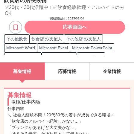
飲食店の店長候補
✅20代・30代活躍中！✅飲食経験歓迎・アルバイトのみ
OK
掲載開始日：
2025/09/04
応募画面へ
その他飲食
飲食店長/支配人
その他店長/支配人
Microsoft Word
Microsoft Excel
Microsoft PowerPoint
Microsoft Outlook
Microsoft Teams
Excel グラフ
Excel ピボットテーブル
Excel SUM関数
Excel AVERAGE関数
募集情報
応募情報
企業情報
Excel VLOOKUP関数
Excel COUNT関数
Excel IF関数
Excel SUMIF関数
Google Calendar
Google Drive
Google Meet
Zoom
Webex
Skype
データ/文字入力
募集情報
職種/仕事内容
栄養士
MOS Word一般
MOS Excel一般
日商簿記 3級
仕事内容

日商簿記 2級
英検 2級
食品衛生責任者
防火管理者
＼ 社会人経験不問！20代30代の若手が成長できる職場／

普通自動車第一種運転免許（AT限定）
「飲食店のアルバイト経験しかない…」

「ブランクがあるけど大丈夫かな…」

普通自動車第一種運転免許（MT限定）
「そろそろ安定した正社員として働きたい」
