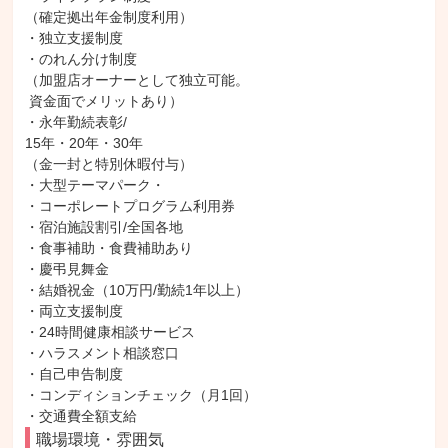
（確定拠出年金制度利用）

・独立支援制度

・のれん分け制度

（加盟店オーナーとして独立可能。

 資金面でメリットあり）

・永年勤続表彰/

15年・20年・30年

（金一封と特別休暇付与）

・大型テーマパーク・

・コーポレートプログラム利用券

・宿泊施設割引/全国各地

・食事補助・食費補助あり

・慶弔見舞金

・結婚祝金（10万円/勤続1年以上）

・両立支援制度

・24時間健康相談サービス

・ハラスメント相談窓口

・自己申告制度

・コンディションチェック（月1回）

・交通費全額支給
職場環境・雰囲気