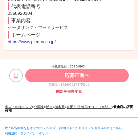
代表電話番号
0368920304
事業内容
ケータリング・フードサービス
ホームページ
https://www.plenus.co.jp/
掲載開始日：
2025/09/04
応募画面へ
原稿ID :
372607937875f8b9
問題を報告する
求人・転職トップ
>
北関東
>
栃木
>
栃木県
>
真岡市/芳賀郡エリア（南部）
>
飲食店の店長
候補
求人広告掲載をお考えの方へ
ヘルプ・お問い合わせ
ログインでお困りの方はこちら
利用規約・プライバシーポリシー