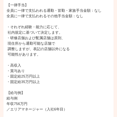
【一律手当】

全員に一律で支払われる通勤・皆勤・家族手当金額：なし

全員に一律で支払われるその他手当金額：なし

・それぞれ経験・能力に応じて、

 社内規定に基づいて決定します。

・研修店舗および配属店舗は原則、

 現住所から通勤可能な店舗で

 調整しますが、表記の店舗以外になる

 可能性があります。

・高収入

・賞与あり

・固定給25万円以上

・固定給35万円以上

【給与例】

給与例

年収756万円

／エリアマネージャー（入社6年目）
