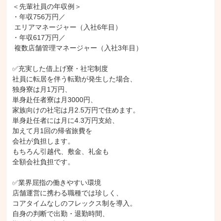
＜先輩社員の年収例＞

・年収756万円／

 エリアマネージャー（入社6年目）

・年収617万円／

 複数店舗管理マネージャー（入社3年目）

✅充実した借上げ寮・社宅制度

社員に転居を伴う転勤が発生した場合、

独身寮は月1万円、

単身赴任者寮は月3000円、

家族向けの社宅は月2.5万円で住めます。

単身赴任者には月に4.3万円支給、

加えて月1回の帰省旅費を

会社が負担します。

もちろん引越代、敷金、礼金も

全額会社負担です。

✅業界屈指の働きやすい環境

店舗運営に携わる職種では珍しく、

コアタイムなしのフレックス制を導入。

自身の判断で出勤・退勤時間、
