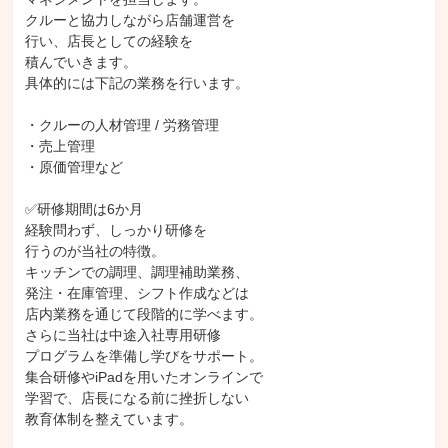
クルーと協力しながら店舗運営を

行い、店長としての経験を

積んでいきます。

具体的には下記の業務を行います。

・クルーの人材管理 / 労務管理

・売上管理

・原価管理など

✅研修期間は6か月

経験問わず、しっかり研修を

行うのが当社の特徴。

キッチンでの調理、調理補助業務、

発注・在庫管理、シフト作成などは

店内業務を通じて段階的に学べます。

さらに当社は中途入社専用研修

プログラムを準備し学びをサポート。

集合研修やiPadを用いたオンラインで

学習で、店長になる前に挫折しない

教育体制を整えています。
