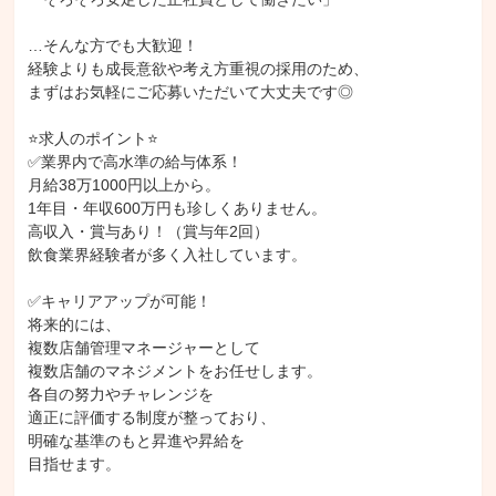
中型自動車第一種運転免許（8t限定）
普通自動二輪車免許
…そんな方でも大歓迎！

原動機付自転車免許
中型自動車第一種運転免許
登録販売者
経験よりも成長意欲や考え方重視の採用のため、

美容師
調理師
食品衛生管理者
まずはお気軽にご応募いただいて大丈夫です◎

フォークリフト運転技能講習修了
普通自動車第一種運転免許
⭐求人のポイント⭐

調理
在庫管理
クレーム対応
商品陳列
✅業界内で高水準の給与体系！

商品/サービス実演デモ
レジ打ち
客引き/呼び込み
売場作り
月給38万1000円以上から。

1年目・年収600万円も珍しくありません。

テーブル案内
オーダー取り
コース料理配膳
デザート配膳
高収入・賞与あり！（賞与年2回）

飲み物配膳
テーブル片付け
テーブルセッティング
洗い場
飲食業界経験者が多く入社しています。

下処理
仕込み
盛り付け
揚げ物
✅キャリアアップが可能！

将来的には、

複数店舗管理マネージャーとして

複数店舗のマネジメントをお任せします。

各自の努力やチャレンジを

適正に評価する制度が整っており、

明確な基準のもと昇進や昇給を

目指せます。
