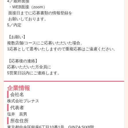
4／最終面接

 ・WEB面接（zoom）

 面接日までに応募書類の情報登録を

 お願いしております。

5／内定

【お願い】

複数店舗/コースにご応募いただいた場合、

1応募として選考いたしますので重複応募はご遠慮ください。

【応募後の連絡】

応募いただいた方全員に

5営業日以内にご連絡します。
企業情報
会社名
株式会社プレナス
代表者
塩井　辰男
所在住所
東京都中央区銀座6丁目10番1号　GINZA SIX8階