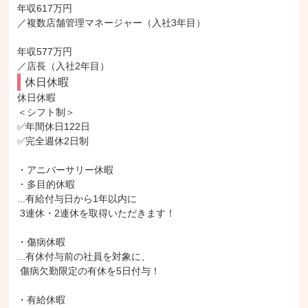
年収617万円

／複数店舗管理マネージャー（入社3年目）

年収577万円

／店長（入社2年目）
休日休暇
休日休暇

＜シフト制＞

✅年間休日122日

✅完全週休2日制

・アニバーサリー休暇

・多目的休暇

...有給付与日から1年以内に

 3連休・2連休を取得いただきます！

・傷病休暇

...有休付与前の社員を対象に、

 傷病欠勤限定の有休を5日付与！

・有給休暇
