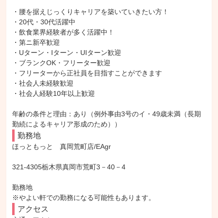
・腰を据えじっくりキャリアを築いていきたい方！

・20代・30代活躍中

・飲食業界経験者が多く活躍中！

・第ニ新卒歓迎

・Uターン・Iターン・UIターン歓迎

・ブランクOK・フリーター歓迎

・フリーターから正社員を目指すことができます

・社会人未経験歓迎

・社会人経験10年以上歓迎

年齢の条件と理由：あり（例外事由3号のイ・49歳未満（長期
勤続によるキャリア形成のため））
勤務地
ほっともっと　真岡荒町店/EAgr

321-4305栃木県真岡市荒町3－40－4

勤務地

※やよい軒での勤務になる可能性もあります。
アクセス