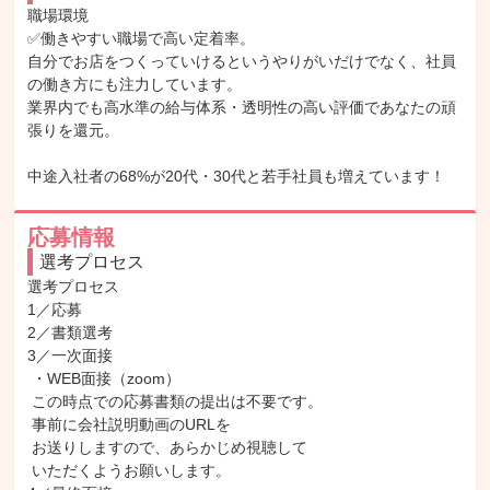
職場環境

✅働きやすい職場で高い定着率。

自分でお店をつくっていけるというやりがいだけでなく、社員
の働き方にも注力しています。

業界内でも高水準の給与体系・透明性の高い評価であなたの頑
張りを還元。

中途入社者の68%が20代・30代と若手社員も増えています！
応募情報
選考プロセス
選考プロセス

1／応募

2／書類選考

3／一次面接

 ・WEB面接（zoom）

 この時点での応募書類の提出は不要です。

 事前に会社説明動画のURLを

 お送りしますので、あらかじめ視聴して

 いただくようお願いします。
