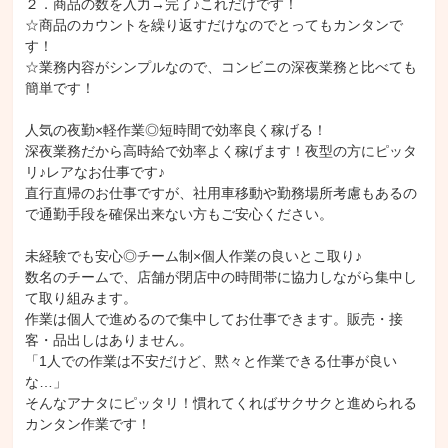
２．商品の数を入力→完了♪これだけです！

☆商品のカウントを繰り返すだけなのでとってもカンタンで
す！

☆業務内容がシンプルなので、コンビニの深夜業務と比べても
簡単です！

人気の夜勤×軽作業◎短時間で効率良く稼げる！

深夜業務だから高時給で効率よく稼げます！夜型の方にピッタ
リ♪レアなお仕事です♪

直行直帰のお仕事ですが、社用車移動や勤務場所考慮もあるの
で通勤手段を確保出来ない方もご安心ください。

未経験でも安心◎チーム制×個人作業の良いとこ取り♪

数名のチームで、店舗が閉店中の時間帯に協力しながら集中し
て取り組みます。

作業は個人で進めるので集中してお仕事できます。販売・接
客・品出しはありません。

「1人での作業は不安だけど、黙々と作業できる仕事が良い
な…」

そんなアナタにピッタリ！慣れてくればサクサクと進められる
カンタン作業です！
