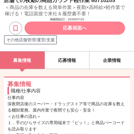
店舗での夜勤の商品カウント軽作業 60710205
＜商品の在庫を数える簡単作業＞夜勤×高時給×軽作業で
稼げる！電話面接で来社＆履歴書不要！
掲載開始日：
2026/07/16
応募画面へ
その他店舗管理/運営/支援
募集情報
応募情報
企業情報
募集情報
職種/仕事内容
仕事内容

深夜閉店後のスーパー・ドラッグストア等で商品の在庫を数え
る棚卸業務。屋内作業で夜間でも安心・安全！

＜お仕事の流れ＞

１．手のひらサイズの専用端末で『ピッ！』と商品バーコード
を読み取ります
