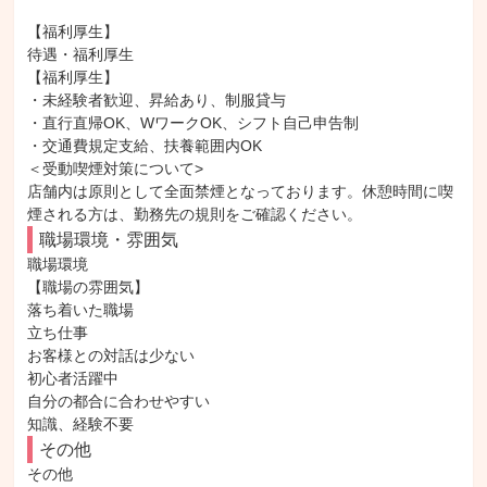
【福利厚生】

待遇・福利厚生

【福利厚生】

・未経験者歓迎、昇給あり、制服貸与

・直行直帰OK、WワークOK、シフト自己申告制

・交通費規定支給、扶養範囲内OK

＜受動喫煙対策について>

店舗内は原則として全面禁煙となっております。休憩時間に喫
煙される方は、勤務先の規則をご確認ください。
職場環境・雰囲気
職場環境

【職場の雰囲気】

落ち着いた職場

立ち仕事

お客様との対話は少ない

初心者活躍中

自分の都合に合わせやすい

知識、経験不要
その他
その他
