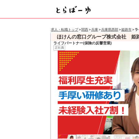
求人・転職トップ
>
関西
>
兵庫
>
兵庫県西部
>
姫路市
>
ラ
ほけんの窓口グループ株式会社 姫
ライフパートナー(保険の反響営業)
正社員