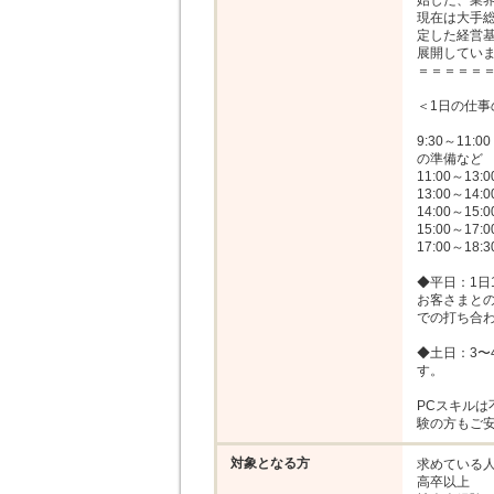
始した、業界
現在は大手総
定した経営基
展開していま
＝＝＝＝＝＝
＜1日の仕事
9:30～1
の準備など

11:00～1
13:00～14
14:00～15
15:00～1
17:00～1
◆平日：1日
お客さまと
での打ち合わ
◆土日：3〜
す。

PCスキル
験の方もご
対象となる方
求めている人
高卒以上
