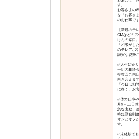
お店には「
す。

お客さまの希
を「お客さ
のお仕事です
【新規のテレ
CMなどの
けんの窓口。
「相談がし
のテレアポや
誠実な姿勢こ
✅人生に寄り
一組の相談会は
複数回ご来
向き合えます
「今日は相
に多く、お客
✅体力仕事や
月9～11日
急な出勤、連
時短勤務制度
オンとオフ
す。

✅未経験で