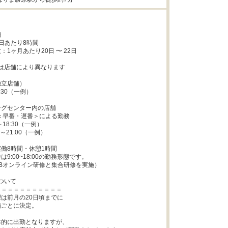


日あたり8時間

1ヶ月あたり20日 〜 22日

間は店舗により異なります

立店舗）

グセンター内の店舗

働8時間・休憩1時間

9:00~18:00の勤務形態です。

Bオンライン研修と集合研修を実施）

ついて

＝＝＝＝＝＝＝＝＝＝

は前月の20日頃までに

ごとに決定。

的に出勤となりますが、
