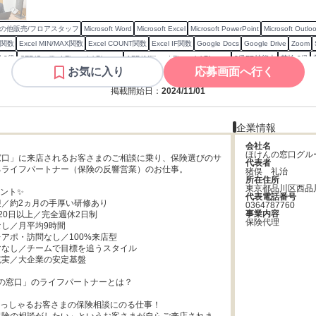
の他販売/フロアスタッフ
Microsoft Word
Microsoft Excel
Microsoft PowerPoint
Microsoft Outlo
P関数
Excel MIN/MAX関数
Excel COUNT関数
Excel IF関数
Google Docs
Google Drive
Zoom
 2級
CFP/Certified Financial Planner
AFP/Affiliated Financial Planner
3級FP技能士
英検 2級
お気に入り
応募画面へ行く
害保険代理店資格
日本漢字能力検定2級
普通自動車第一種運転免許
秘書検定3級
営業
電話応対
PC
損害保険
がん保険
スケジュール管理
タイピング
店舗運営
接客
事務
レセプト
営業担当
掲載開始日：
2024/11/01
企業情報
会社名
ほけんの窓口グル
窓口」に来店されるお客さまのご相談に乗り、保険選びのサ
代表者
ライフパートナー（保険の反響営業）のお仕事。

猪俣　礼治
所在住所
東京都品川区西品
ント✨

代表電話番号
／約2ヵ月の手厚い研修あり

0364787760
事業内容
20日以上／完全週休2日制

保険代理
し／月平均9時間

アポ・訪問なし／100%来店型

なし／チームで目標を追うスタイル

実／大企業の安定基盤

んの窓口」のライフパートナーとは？

っしゃるお客さまの保険相談にのる仕事！
