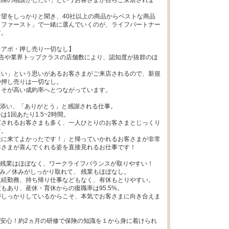
保険の相談がしたい」というお客さまが自らご来店されま
望をしっかりと聞き、40社以上の商品からベストな商品
まファースト」で一緒に選んでいくのが、ライフパートナー
。

アポ・押し売り一切なし】

広告や業界トップクラスの店舗数により、認知度が抜群のほ


たい」という思いがあるお客さまがご来店されるので、新規
押し売りは一切なし。

そが高い成約率へとつながっています。

添い、「ありがとう」と感謝される仕事。

1回あたり1.5~2時間。

店されるお客さまも多く、一人ひとりのお客さまとじっくり
。

談に来てよかったです！」と帰っていかれるお客さまが非常
さまが喜んでくれる姿を直接見れるお仕事です！

残業はほぼなく、ワークライフバランスが取りやすい！

休み／休みがしっかり取れて、 残業もほぼなし。

続勤務、持ち帰り仕事などもなく、有休もとりやすい。

もあり、産休・育休からの復職率は95.5%。

がしっかりしているからこそ、本気でお客さまに向き合えま
も安心！約2ヵ月の研修で保険の知識を１から身に着けられ