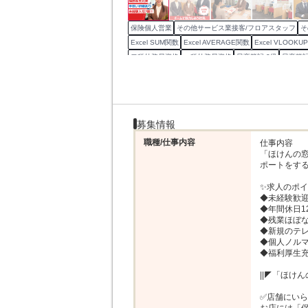
保険個人営業
その他サービス業接客/フロアスタッフ
そ
Excel SUM関数
Excel AVERAGE関数
Excel VLOOKU
二種外務員資格
一種外務員資格
日商簿記 3級
日商簿記
損害保険募集人
変額保険販売資格
生命保険募集人
損
医療保険
提案書作成
カウンターセールス/来店型営業
募集情報
職種/仕事内容
仕事内容

「ほけんの
ポートをする
✨求人のポイ
◆未経験歓迎
◆年間休日1
◆残業ほぼな
◆新規のテレ
◆個人ノルマ
◆福利厚生充
||◤「ほけ
✅店舗にいら