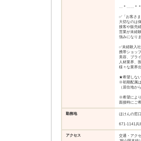
…＊……＊＊
✅「お客さま
大切なのは保
接客や販売経
営業が未経
強みになりま
✅未経験入社
携帯ショップ
美容、ブライ
人材業界、医
様々な業界出
★希望しない
※初期配属は
（居住地から
※希望により
面接時にご
勤務地
ほけんの窓口
671-114
アクセス
交通・アクセ
JR山陽本線