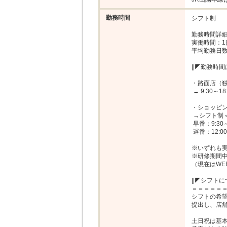
勤務時間
シフト制

勤務時間詳細
実働時間：1
平均勤務日数：
||◤勤務時
・路面店（独
 → 9:30～18:30（一例）

・ショッピン
 →シフト制＜早番・遅番＞による勤務

 早番：9:30～18:30（一例）

 遅番：12:00～21:00（一例）

※いずれも実
※研修期間中は
（現在はWE
||◤シフトに
＝＝＝＝＝＝
シフトの希望
提出し、店舗
土日祝は基本