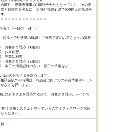
最大手の保険ショップです。

合商社・伊藤忠商事の100%子会社となっており、その安
盤と信頼性を強みに、全国47都道府県で650以上の店舗を
す。

＝＝＝＝＝＝＝＝＝＝＝＝＝

の流れ（平日の一例）＞

1:00：朝礼・予約状況の確認・ご来店予定のお客さまへの資料
3:00：お客さま対応（1組目）

:00：お昼休憩

:00：先輩に相談

7:00：お客さま対応（2組目）

8:30：本日の活動記録の入力、翌日の準備など

1~2組のお客さまを対応します。

の相談会以外の時間は、相談会に向けての事前準備やチーム
せなどを行います。

4組のお客さまを対応するので、お客さま対応がメインで
は不問！専用システムも整っているのでオフィスワーク未経
安心ください。
材
