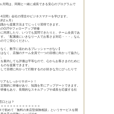
2ヵ月間は、同期と一緒に成長できる安心のプログラムで
4日間）会社の理念やビジネスマナーを学びます。

約2ヵ月）

識から提案方法までじっくり習得できます。

のOJTやフォローアップ研修

会に同席したり、いつでも質問できたりと、チーム全員であ
ます。「配属後にいきなり一人でお客さま対応・・・」なん
のでご安心ください。

なく、数字に追われるプレッシャーがない】

マはなく、店舗のチーム全員で一つの目標に向かって協力し
。

社を案内しても評価は平等なので、心からお客さまのために
ものを提案できます。

力して目標に向かって行動するのが好きな方にぴったりで
リアもしっかりサポート！

定期的に研修があり、知識を常にアップデートできます。

ト研修もあり、長期的なスキルアップや成長を応援する社
窓口とは？

＝＝＝＝＝＝＝＝＝＝＝＝＝

日本で初めて「無料の来店型保険相談」というサービスを開