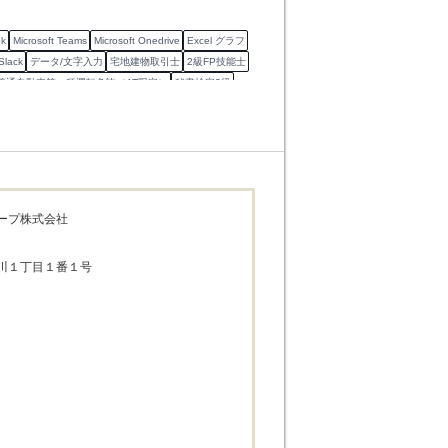
ok
Microsoft Teams
Microsoft Onedrive
Excel グラフ
Slack
データ/文字入力
宅地建物取引士
2級FP技能士
普通自動車第一種運転免許（AT限定）
秘書検定2級
来客対応
販売
電話対応
保険金支払
生命保険
ープ株式会社
川１丁目１番１号