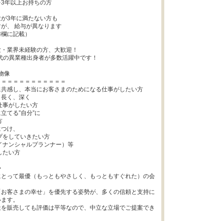
3年以上お持ちの方

が3年に満たない方も

が、 給与が異なります

欄に記載）

・業界未経験の方、大歓迎！

0代の異業種出身者が多数活躍中です！

物像

＝＝＝＝＝＝＝＝＝＝＝

共感し、本当にお客さまのためになる仕事がしたい方

長く、深く

立てる”自分”に

つけ、

イナンシャルプランナー）等



にとって最優（もっともやさしく、もっともすぐれた）の会
「お客さまの幸せ」を優先する姿勢が、多くの信頼と支持に
ます。

社を販売しても評価は平等なので、中立な立場でご提案でき