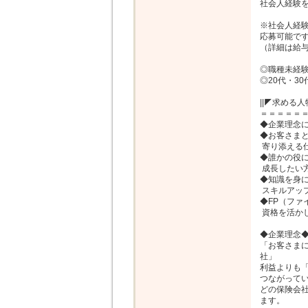
社会人経験を
※社会人経験
応募可能です
（詳細は給与
◎職種未経験
◎20代・3
||◤求める人
＝＝＝＝＝＝
◆企業理念に
◆お客さまと
 寄り添える仕事がしたい方

◆誰かの役に
 成長したい方

◆知識を身に
 スキルアップをしていきたい方

◆FP（ファ
 資格を活かしたい方

◆企業理念◆
「お客さま
社」

利益よりも
つながってい
どの保険会
ます。
