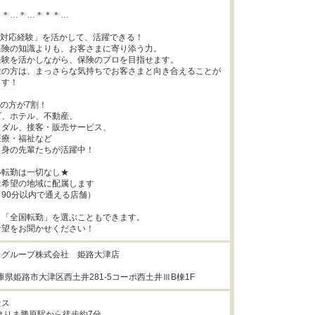
＊…＊…＊＊＊…

対応経験」を活かして、活躍できる！

険の知識よりも、お客さまに寄り添う力。

験を活かしながら、保険のプロを目指せます。

験の方は、まっさらな気持ちでお客さまと向き合えることが
す！

の方が7割！

、ホテル、不動産、

ダル、接客・販売サービス、

療・福祉など

身の先輩たちが活躍中！

転勤は一切なし★

希望の地域に配属します

90分以内で通える店舗）

「全国転勤」を選ぶこともできます。

希望をお聞かせください！
グループ株式会社　姫路大津店

1兵庫県姫路市大津区西土井281-5コーポ西土井ⅢB棟1F
ス

はりま勝原駅から徒歩約7分