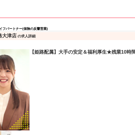
イフパートナー(保険の反響営業)
路大津店
の求人詳細
【姫路配属】大手の安定＆福利厚生★残業10時