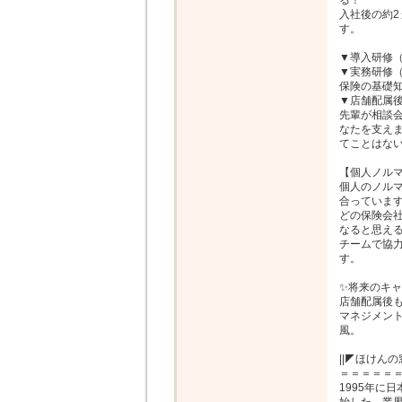
る！

入社後の約
す。

▼導入研修（
▼実務研修（
保険の基礎知
▼店舗配属後
先輩が相談
なたを支え
てことはない
【個人ノルマ
個人のノル
合っています
どの保険会
なると思える
チームで協
す。

✨将来のキャ
店舗配属後も
マネジメン
風。

||◤ほけんの
＝＝＝＝＝＝
1995年に