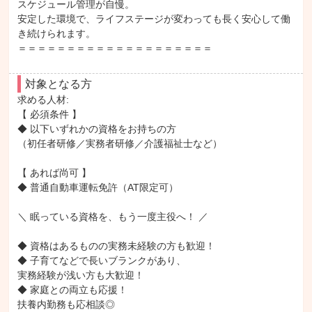
スケジュール管理が自慢。

安定した環境で、ライフステージが変わっても長く安心して働
き続けられます。

＝＝＝＝＝＝＝＝＝＝＝＝＝＝＝＝＝＝＝＝
対象となる方
求める人材: 

【 必須条件 】

◆ 以下いずれかの資格をお持ちの方

（初任者研修／実務者研修／介護福祉士など）

【 あれば尚可 】

◆ 普通自動車運転免許（AT限定可）

＼ 眠っている資格を、もう一度主役へ！ ／

◆ 資格はあるものの実務未経験の方も歓迎！

◆ 子育てなどで長いブランクがあり、

実務経験が浅い方も大歓迎！

◆ 家庭との両立も応援！

扶養内勤務も応相談◎
