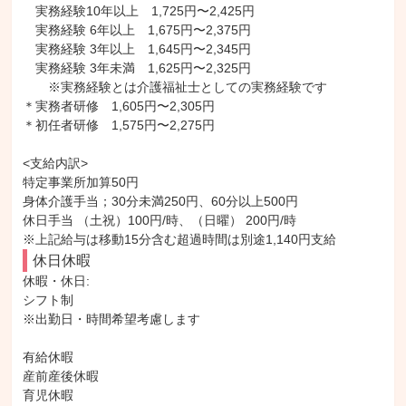
　実務経験10年以上　1,725円〜2,425円

　実務経験 6年以上　1,675円〜2,375円

　実務経験 3年以上　1,645円〜2,345円

　実務経験 3年未満　1,625円〜2,325円

　　※実務経験とは介護福祉士としての実務経験です

＊実務者研修　1,605円〜2,305円

＊初任者研修　1,575円〜2,275円

<支給内訳>

特定事業所加算50円

身体介護手当；30分未満250円、60分以上500円

休日手当 （土祝）100円/時、（日曜） 200円/時

※上記給与は移動15分含む超過時間は別途1,140円支給
休日休暇
休暇・休日: 

シフト制

※出勤日・時間希望考慮します

有給休暇

産前産後休暇

育児休暇
