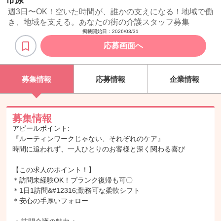
市原
週3日〜OK！空いた時間が、誰かの支えになる！地域で働
き、地域を支える。あなたの街の介護スタッフ募集
掲載開始日：
2026/03/31
応募画面へ
募集情報
応募情報
企業情報
募集情報
アピールポイント:
『ルーティンワークじゃない、それぞれのケア』
時間に追われず、一人ひとりのお客様と深く関わる喜び
【この求人のポイント！】
＊訪問未経験OK！ブランク復帰も可〇
＊1日1訪問&#12316;勤務可な柔軟シフト
＊安心の手厚いフォロー