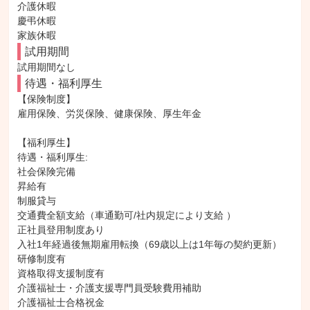
介護休暇

慶弔休暇

家族休暇
試用期間
試用期間なし
待遇・福利厚生
【保険制度】

雇用保険、労災保険、健康保険、厚生年金

【福利厚生】

待遇・福利厚生: 

社会保険完備

昇給有

制服貸与

交通費全額支給（車通勤可/社内規定により支給 ）

正社員登用制度あり

入社1年経過後無期雇用転換（69歳以上は1年毎の契約更新）

研修制度有

資格取得支援制度有

介護福祉士・介護支援専門員受験費用補助

介護福祉士合格祝金
