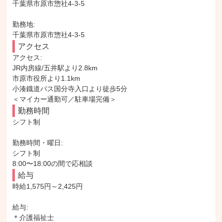
千葉県市原市惣社4-3-5

勤務地: 

千葉県市原市惣社4-3-5
アクセス
アクセス: 

JR内房線/五井駅より2.8km

市原市役所より1.1km

小湊鐡道バス国分寺入口より徒歩5分

＜マイカー通勤可／駐車場完備＞
勤務時間
シフト制

勤務時間・曜日: 

シフト制

8:00〜18:00の間で応相談
給与
時給1,575円～2,425円

給与: 

＊介護福祉士
