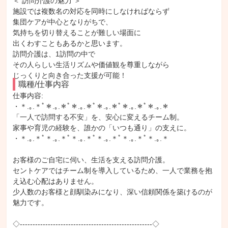
＜ 訪問介護の魅力 ＞
施設では複数名の対応を同時にしなければならず
集団ケアが中心となりがちで、
気持ちを切り替えることが難しい場面に
出くわすこともあるかと思います。
訪問介護は、1訪問の中で
その人らしい生活リズムや価値観を尊重しながら
じっくりと向き合った支援が可能！
職種/仕事内容
仕事内容: 

・＊.｡.＊ﾟ＊.｡.＊ﾟ＊.｡.＊ﾟ＊.｡.＊ﾟ＊.｡.＊ﾟ＊.｡.＊

「一人で訪問する不安」を、安心に変えるチーム制。

家事や育児の経験を、誰かの「いつも通り」の支えに。

・＊.｡.＊ﾟ＊.｡.＊ﾟ＊.｡.＊ﾟ＊.｡.＊ﾟ＊.｡.＊ﾟ＊.｡.＊

お客様のご自宅に伺い、生活を支える訪問介護。

セントケアではチーム制を導入しているため、一人で業務を抱
え込む心配はありません。

少人数のお客様と顔馴染みになり、深い信頼関係を築けるのが
魅力です。

◇----------------------------------------------------◇
