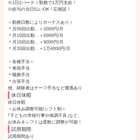
※1日2パーティ勤務で1万円支給！

※給与の当日払いOK！応相談！

＜勤務日数によりボーナスあり＞

＊月05回出勤…＋2000円/月

＊月10回出勤…＋5000円/月

＊月15回出勤…＋9000円/月

＊月20回出勤…＋1万4000円/月

＜各種手当＞

＊車両手当

＊職務手当

＊出張手当

他、経験者はチーフ手当など優遇あり
休日休暇
休日休暇

＜お休み調整可能/シフト制＞

｢子どもの学校行事や体調不良｣など、

お休み＆シフトは柔軟に調整が可能！
試用期間
試用期間あり
