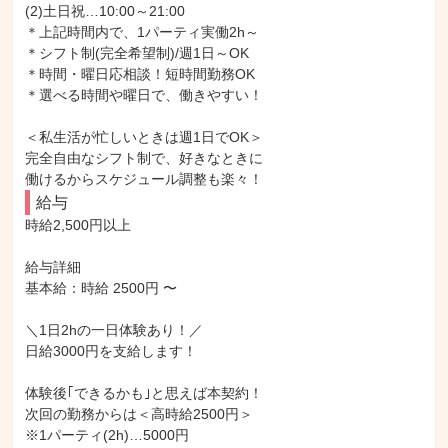
(2)土日祝…10:00～21:00

＊上記時間内で、1パーティ実働2h～

＊シフト制(完全希望制)/週1日～OK

＊時間・曜日応相談！短時間勤務OK

＊選べる時間や曜日で、働きやすい！

＜私生活が忙しいときは週1日でOK＞

完全自由なシフト制で、好きなときに

働けるからスケジュール調整も楽々！
給与
時給2,500円以上

給与詳細

基本給：時給 2500円 〜

＼1日2hの一日体験あり！／

日給3000円を支給します！

体験後｢できるかも｣と思えば本契約！

次回の勤務からは＜高時給2500円＞

※1パーティ(2h)…5000円
