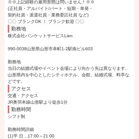
※※上記経験の雇用形態は問いません！※※

(正社員・アルバイト/パート・短期・単発・

契約社員・派遣社員・業務委託社員 など)

〇〇 ブランクOK ！ ブランク歓迎 〇〇
勤務地
株式会社バンケットサービスLien

990-0038山形県山形市幸町1-2駅南ビル603

勤務地

当日の結婚式場やイベント会場により向かう先は異なります。

山形県内を中心としたシティホテル、会館、結婚式場、料亭な
どです。
アクセス
交通・アクセス

JR奥羽本線山形駅より徒歩1分
勤務時間
シフト制

勤務時間詳細

(1)平 日…17:00～21:00
