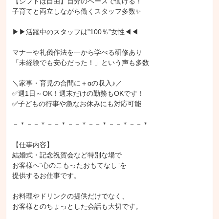
【シフトは自由】自分のペースで働ける！

子育てと両立しながら働くスタッフ多数✨

▶▶活躍中のスタッフは”100％”女性◀◀

マナーや礼儀作法を一から学べる研修あり

「未経験でも安心だった！」という声も多数

＼家事・育児の合間に＋αの収入♪／

✅週1日～OK！週末だけの勤務もOKです！

✅子どもの行事や急なお休みにも対応可能

－＊－－＊－－＊－－＊－－＊－－＊－－＊

【仕事内容】

結婚式・記念祝賀会など特別な場で

お客様へ“心のこもったおもてなし”を

提供するお仕事です。

お料理やドリンクの提供だけでなく、

お客様とのちょっとした会話も大切です。
