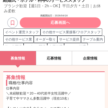
結婚式・ホテル・料亭のサービススタッフ
ブランク歓迎【週1日・2h～OK】平日夕方＊土日｜お休
み柔軟
掲載開始日：
2026/04/16
応募画面へ
イベント運営スタッフ
その他サービス業接客/フロアスタッフ
その他サービス業
オーダー取り
サービス提供
テーブル案内
飲み物配膳
デザート配膳
在庫管理
クレーム対応
コース料理配膳
衛生管理
安全衛生管理
募集情報
応募情報
企業情報
専門式場ウェディング
レストランウェディング
ホテルウェディング
接客/サービス職担当
接客案内
顧客層 宴会利用者
電話対応
接客
受付
来客対応
募集情報
職種/仕事内容
仕事内容

＼未経験歓迎＊20～40代前半女性活躍中／

子育て中ママさん多数活躍中（現在10名）
