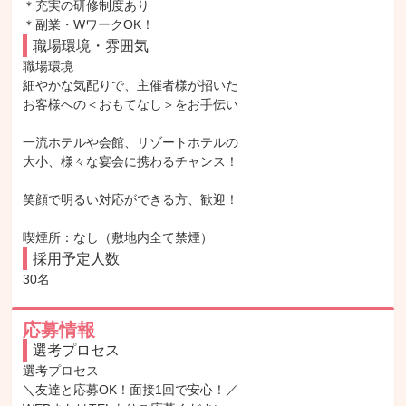
＊充実の研修制度あり

＊副業・WワークOK！
職場環境・雰囲気
職場環境

細やかな気配りで、主催者様が招いた

お客様への＜おもてなし＞をお手伝い

一流ホテルや会館、リゾートホテルの

大小、様々な宴会に携わるチャンス！

笑顔で明るい対応ができる方、歓迎！

喫煙所：なし（敷地内全て禁煙）
採用予定人数
30名
応募情報
選考プロセス
選考プロセス

＼友達と応募OK！面接1回で安心！／
