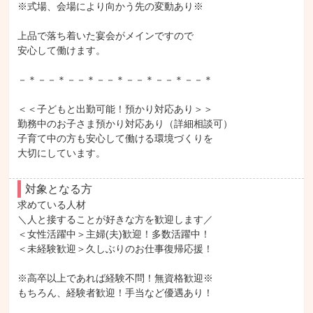
※式場、会場により向かう先の変動あり※

上品で落ち着いた宴会がメインですので

安心して働けます。

－＊－－＊－－＊－－＊－－＊－－＊－－＊

＜＜子どもと出勤可能！預かり対応あり＞＞

勤務中のお子さま預かり対応あり（詳細相談可）

子育て中の方も安心して働ける環境づくりを

大切にしています。
対象となる方
求めている人材

＼人と接することが好きな方を歓迎します／

＜女性活躍中＞主婦(夫)歓迎！多数活躍中！

＜未経験歓迎＞久しぶりのお仕事復帰応援！

※高卒以上であれば経験不問！無資格歓迎※

もちろん、経験者歓迎！手当など優遇あり！
