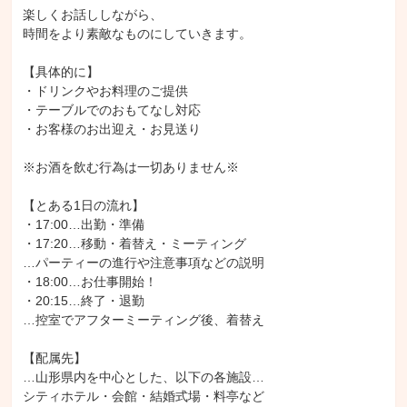
楽しくお話ししながら、

時間をより素敵なものにしていきます。

【具体的に】

・ドリンクやお料理のご提供

・テーブルでのおもてなし対応

・お客様のお出迎え・お見送り

※お酒を飲む行為は一切ありません※

【とある1日の流れ】

・17:00…出勤・準備

・17:20…移動・着替え・ミーティング

…パーティーの進行や注意事項などの説明

・18:00…お仕事開始！

・20:15…終了・退勤

…控室でアフターミーティング後、着替え

【配属先】

…山形県内を中心とした、以下の各施設…

シティホテル・会館・結婚式場・料亭など
