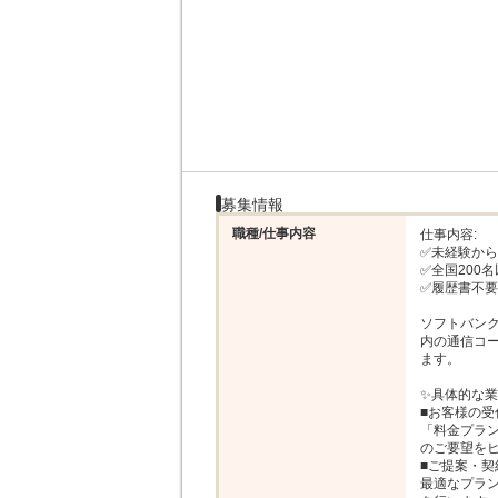
募集情報
職種/仕事内容
仕事内容: 

✅️未経験か
✅️全国20
✅️履歴書不
ソフトバン
内の通信コ
ます。

✨️具体的な業
■お客様の受
「料金プラ
のご要望をヒ
■ご提案・契
最適なプラ