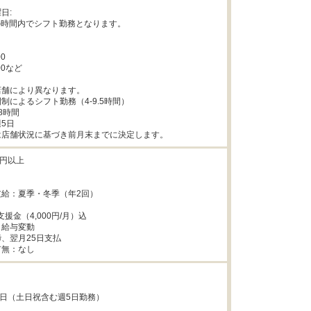
: 

:00の時間内でシフト勤務となります。

0

00など

舗により異なります。

制によるシフト勤務（4-9.5時間）

時間

5日

は店舗状況に基づき前月末までに決定します。
0円以上

給：夏季・冬季（年2回）

e支援金（4,000円/月）込

給与変動

、翌月25日支払

有無：なし
4日（土日祝含む週5日勤務）
