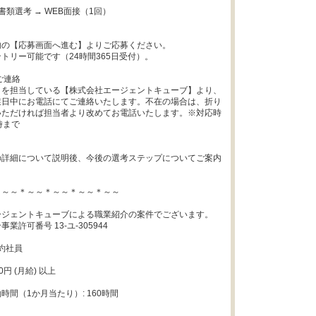
類選考 → WEB面接（1回）

の【応募画面へ進む】よりご応募ください。

トリー可能です（24時間365日受付）。

連絡

口を担当している【株式会社エージェントキューブ】より、
業日中にお電話にてご連絡いたします。不在の場合は、折り
いただければ担当者より改めてお電話いたします。※対応時
まで

の詳細について説明後、今後の選考ステップについてご案内


～～＊～～＊～～＊～～＊～～

ジェントキューブによる職業紹介の案件でございます。 

業許可番号 13-ユ-305944

約社員

00円 (月給) 以上

間（1か月当たり）: 160時間
