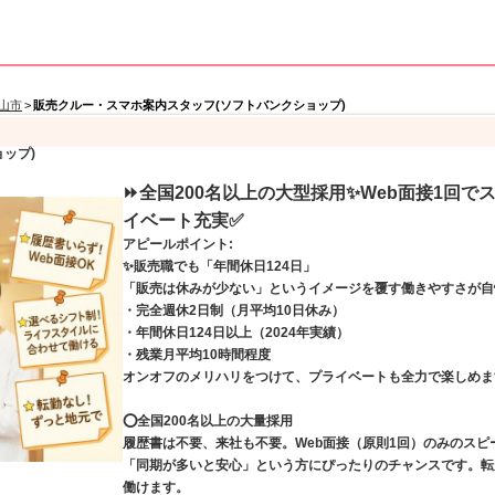
山市
>
販売クルー・スマホ案内スタッフ(ソフトバンクショップ)
ップ)
⏩️全国200名以上の大型採用✨️Web面接1回で
イベート充実✅️
アピールポイント:
✨️販売職でも「年間休日124日」
「販売は休みが少ない」というイメージを覆す働きやすさが自
・完全週休2日制（月平均10日休み）
・年間休日124日以上（2024年実績）
・残業月平均10時間程度
オンオフのメリハリをつけて、プライベートも全力で楽しめま
⭕️全国200名以上の大量採用
履歴書は不要、来社も不要。Web面接（原則1回）のみのス
「同期が多いと安心」という方にぴったりのチャンスです。転
働けます。