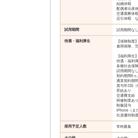
結婚休暇

配偶者出産休
交通遮断休暇
忌引休暇　
試用期間
試用期間な
待遇・福利厚生
【保険制度】
雇用保険、労
【福利厚生】
待遇・福利厚生
各種社会保険
試用期間なし
契約期間6ヵ
通算契約期間
賞与年2回（6
昇給あり

交通費支給

研修制度あり
制服貸与

iPhone（ま
社員優待制
採用予定人数
常時募集
その他