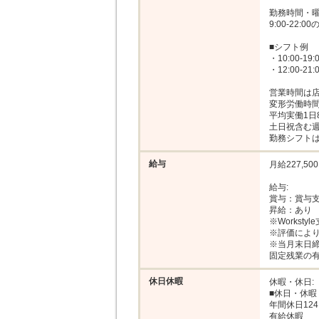
勤務時間・曜日
9:00-22
■シフト例

・10:00-19:0
・12:00-21:
営業時間は店
変形労働時間
平均実働1日8
土日祝含む週
勤務シフト
給与
月給227,50
給与: 

賞与：賞与支
昇給：あり

※Workstyl
※評価により
※当月末日締
固定残業の
休日休暇
休暇・休日: 

■休日・休暇

年間休日12
有給休暇
