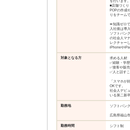
を行います。
■店舗づくり

POPの作成
りをチームで
⏩️知識ゼロ
入社後は導入
ソフトバン
の社会人マ
レクチャーし
iPhone
対象となる方
求める人材: 

✅️経験・学歴
✅️接客や販
✅️人と話す
「スマホが
OKです。

社会人デビ
いる第二新
勤務地
ソフトバンク
広島県福山市
勤務時間
シフト制
