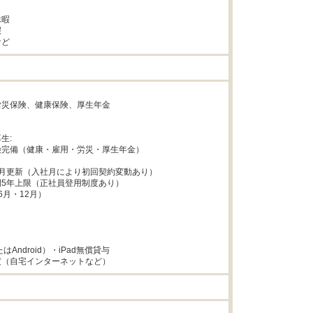
暇



など
し


災保険、健康保険、厚生年金



: 

完備（健康・雇用・労災・厚生年金）



月更新（入社月により初回契約変動あり）

5年上限（正社員登用制度あり）

月・12月）



たはAndroid）・iPad無償貸与

度（自宅インターネットなど）