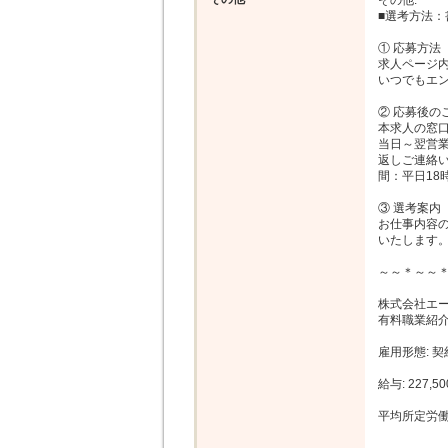
その他: 

■選考方法：書
① 応募方法

求人ページ内
いつでもエン
② 応募後のご
本求人の窓
当日～翌営
返しご連絡
間：平日18時
③ 選考案内

お仕事内容
いたします。
～～＊～～＊
株式会社エー
有料職業紹介事
雇用形態: 契
給与: 227,5
平均所定労働時