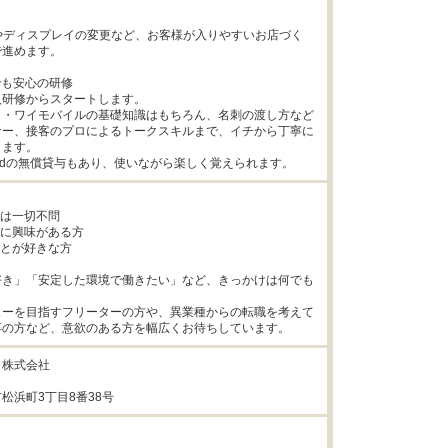


やディスプレイの変更など、お客様が入りやすいお店づく
進めます。

でも安心の研修

研修からスタートします。

ク・ワイモバイルの基礎知識はもちろん、名刺の渡し方など
ナー、接客のプロによるトークスキルまで、イチから丁寧に
ます。

やiPadの無償貸与もあり、使いながら楽しく覚えられます。
は一切不問

売に興味がある方

ことが好きな方

好き」「安定した環境で働きたい」など、きっかけは何でも
ューを目指すフリーターの方や、異業種からの転職を考えて
卒の方など、意欲のある方を幅広くお待ちしています。
株式会社

松浜町3丁目8番38号