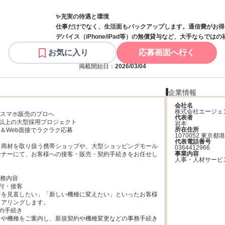
✨️充実の待遇と環境
仕事だけでなく、生活面もバックアップします。通信費がお得
デバイス（iPhone/iPad等）の無償貸与など、大手ならで
お気に入り
応募画面へ行く
掲載開始日：
2026/03/04
企業情報
会社名
株式会社エージェ
らスマホ販売のプロへ

代表者
0名以上の大型採用プロジェクト

岩本
所在住所
要＆Web面接でラクラク応募

1070052 東京都
代表電話番号
ク商材を取り扱う携帯ショップや、大型ショッピングモール
0364412966
事業内容
ーナーにて、お客様への接客・販売・契約手続きをお任せし
人事・人材サービ
務内容

付・接客

ンを見直したい」「新しい機種に変えたい」といったお客様
アリングします。

約手続き

ンや機種をご案内し、新規契約や機種変更などの事務手続き