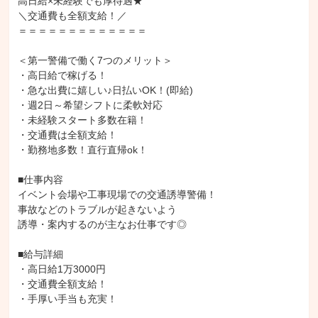
高日給×未経験でも厚待遇★

＼交通費も全額支給！／

＝＝＝＝＝＝＝＝＝＝＝＝＝

＜第一警備で働く7つのメリット＞

・高日給で稼げる！

・急な出費に嬉しい♪日払いOK！(即給)

・週2日～希望シフトに柔軟対応

・未経験スタート多数在籍！

・交通費は全額支給！

・勤務地多数！直行直帰ok！

■仕事内容

イベント会場や工事現場での交通誘導警備！

事故などのトラブルが起きないよう

誘導・案内するのが主なお仕事です◎

■給与詳細

・高日給1万3000円

・交通費全額支給！

・手厚い手当も充実！
