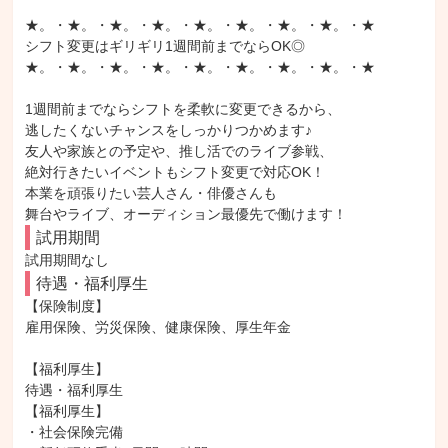
★。・★。・★。・★。・★。・★。・★。・★。・★

シフト変更はギリギリ1週間前までならOK◎

★。・★。・★。・★。・★。・★。・★。・★。・★

1週間前までならシフトを柔軟に変更できるから、

逃したくないチャンスをしっかりつかめます♪

友人や家族との予定や、推し活でのライブ参戦、

絶対行きたいイベントもシフト変更で対応OK！

本業を頑張りたい芸人さん・俳優さんも

舞台やライブ、オーディション最優先で働けます！
試用期間
試用期間なし
待遇・福利厚生
【保険制度】

雇用保険、労災保険、健康保険、厚生年金

【福利厚生】

待遇・福利厚生

【福利厚生】

・社会保険完備
