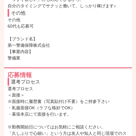
自分のタイミングでサクッと働いて、しっかり稼げます♪
その他
その他

60代も応募可

【ブランド名】

第一警備保障株式会社

【事業内容】

警備業
応募情報
選考プロセス
選考プロセス

＜面接＞

※面接時に履歴書（写真貼付け不要）をご持参下さい

・私服面接OK（ラフな格好でOK）

・幕張本店にて面接を行います。

※勤務開始日についてはお気軽にご相談ください。

「久しぶりで心細い」という方は友人や知人と同じ現場でのス