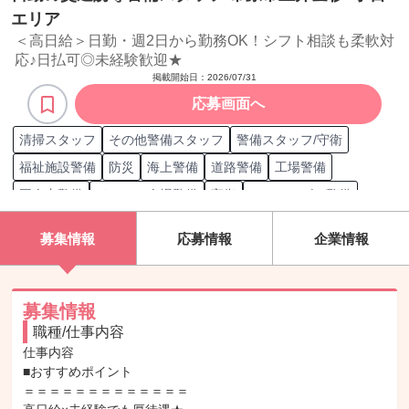
エリア
＜高日給＞日勤・週2日から勤務OK！シフト相談も柔軟対
応♪日払可◎未経験歓迎★
掲載開始日：
2026/07/31
応募画面へ
清掃スタッフ
その他警備スタッフ
警備スタッフ/守衛
福祉施設警備
防災
海上警備
道路警備
工場警備
国会内警備
イベント会場警備
守衛
オフィスビル警備
臓器輸送車警備
巡回
病院警備
ショッピングモール警備
募集情報
応募情報
企業情報
駐車場警備
身辺警備
鉄道警備
現金輸送車警備
警備員管理
ホテル警備
施設警備
パトロール
モニター監視
収容設備警備
学校警備
観光地警備
警備
募集情報
職種/仕事内容
警備員検定試験2級
仕事内容

■おすすめポイント

＝＝＝＝＝＝＝＝＝＝＝＝＝
