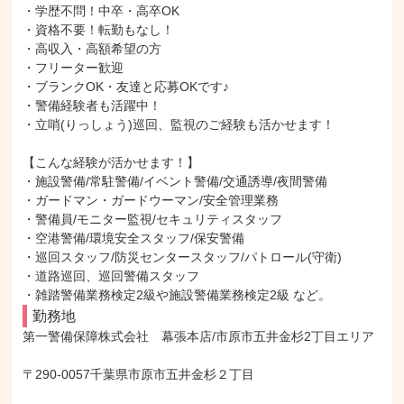
・学歴不問！中卒・高卒OK

・資格不要！転勤もなし！

・高収入・高額希望の方

・フリーター歓迎

・ブランクOK・友達と応募OKです♪

・警備経験者も活躍中！

・立哨(りっしょう)巡回、監視のご経験も活かせます！

【こんな経験が活かせます！】

・施設警備/常駐警備/イベント警備/交通誘導/夜間警備

・ガードマン・ガードウーマン/安全管理業務

・警備員/モニター監視/セキュリティスタッフ

・空港警備/環境安全スタッフ/保安警備

・巡回スタッフ/防災センタースタッフ/パトロール(守衛)

・道路巡回、巡回警備スタッフ

・雑踏警備業務検定2級や施設警備業務検定2級 など。
勤務地
第一警備保障株式会社　幕張本店/市原市五井金杉2丁目エリア

〒290-0057千葉県市原市五井金杉２丁目
