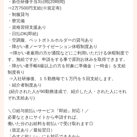
・新任研修手当3日間(20時間)

⇒2万7500円支給(※規定有)

・制服貸与

・寮完備

・資格習得支援あり

・日払OK(即給)

・空調服、ペットボトルホルダーの貸与あり

・障がい者ノーマライゼーション休暇制度あり

 ⇒障がい者雇用の方が通院などにご利用いただける休暇制度で
す。無給ですが、申請をする事で原則お休みを取得できます。

・障がい者手帳6級以上の方を対象に準備金（一時金）を支給
制度有り

 ⇒入社研修後、１５勤務毎で１万円を５回支給します。

・紹介者制度あり

 (紹介された人が90勤務達成で、紹介した人・された人にそれ
ぞれ支給あり)

＼◎給与前払いサービス『即給』対応！／

必要なときにサイトから申請すれば、

働いた分のお給料を前払いで受け取れます◎

（規定あり／最短翌日）

「今すぐ欲しい」にも対応できるから、
