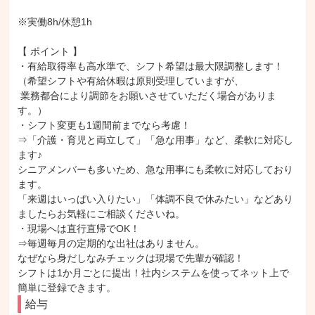
※実働8h/休憩1h

【 ポイント 】

・有給取得率も高水準で、シフト希望は最大限調整します！

（希望シフトや有給休暇は原則受理していますが、

 業務都合により調節をお願いさせていただく場合がありま
す。）

・シフト変更も1週間前までなら考慮！

⇒「介護・育児と両立して」「急な用事」など、柔軟に対応し
ます♪

シニアメンバーも多いため、急な用事にも柔軟に対応しており
ます。

「来週はいっぱい入りたい」「体調不良で休みたい」などあり
ましたらお気軽にご相談くださいね。

・現場へは直行直帰でOK！

⇒毎週毎月の定期的な出社はありません。

なぜなら身だしなみチェックは現場で先輩が確認！

シフトは1か月ごとに提出！社内システムを使ってネット上で
簡単に登録できます。
給与