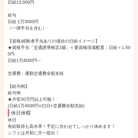
日給13,000円

給与

日給 1万3000円

（一律手当を含む）

【資格/経験者手当ありの場合の日給イメージ】

★資格手当「交通誘導検定2級」× 要資格現場配置：日給＋1,50
0円

日給1万4500円～

交通費：通勤交通費全額支給

【給与例】

給与例

★月収30万円以上可能！

(日給1万4500円×22日+交通費全額支給)
休日休暇
休日

有給取得も高水準！予定に合わせてしっかり休めます！

シフトは月初に月一提出！
