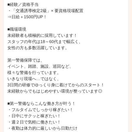
■経験／資格手当

・「交通誘導検定2級」× 要資格現場配置

⇒日給＋1500円UP！

■職場環境

未経験者も積極的に採用しています！

スタッフの年代は18～60代まで幅広く、

女性の方も多数活躍しています。

第一警備保障では、

イベント、雑踏、施設、巡回など、

様々な警備を行っています。

いきなり現場へ…ではなく、

3日間の研修でゆっくり身に着けてからのスタート！

未経験からでもはじめやすい環境が整っています◎

■第一警備ならこんな働き方が叶う！

・フルタイムでしっかり稼ぎたい！

・日中にサクッと稼ぎたい！

・週２日で気軽に働きたい！

・夜勤は体力的に厳しいから日勤だけ
