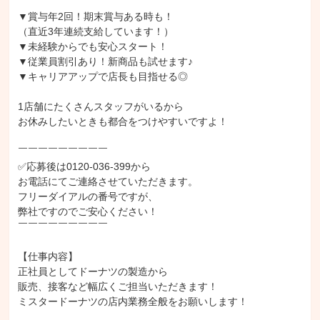
▼賞与年2回！期末賞与ある時も！

（直近3年連続支給しています！）

▼未経験からでも安心スタート！

▼従業員割引あり！新商品も試せます♪

▼キャリアアップで店長も目指せる◎

1店舗にたくさんスタッフがいるから

お休みしたいときも都合をつけやすいですよ！

￣￣￣￣￣￣￣￣￣

✅応募後は0120-036-399から

お電話にてご連絡させていただきます。

フリーダイアルの番号ですが、

弊社ですのでご安心ください！

￣￣￣￣￣￣￣￣￣

【仕事内容】

正社員としてドーナツの製造から

販売、接客など幅広くご担当いただきます！

ミスタードーナツの店内業務全般をお願いします！
