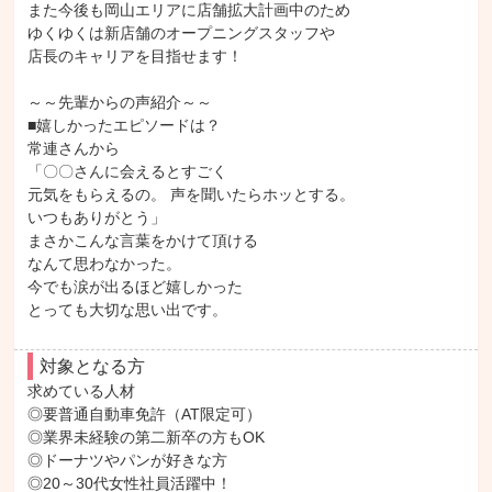
また今後も岡山エリアに店舗拡大計画中のため

ゆくゆくは新店舗のオープニングスタッフや

店長のキャリアを目指せます！

～～先輩からの声紹介～～

■嬉しかったエピソードは？

常連さんから

「〇〇さんに会えるとすごく

元気をもらえるの。 声を聞いたらホッとする。

いつもありがとう」

まさかこんな言葉をかけて頂ける

なんて思わなかった。

今でも涙が出るほど嬉しかった

とっても大切な思い出です。
対象となる方
求めている人材

◎要普通自動車免許（AT限定可）

◎業界未経験の第二新卒の方もOK

◎ドーナツやパンが好きな方

◎20～30代女性社員活躍中！
