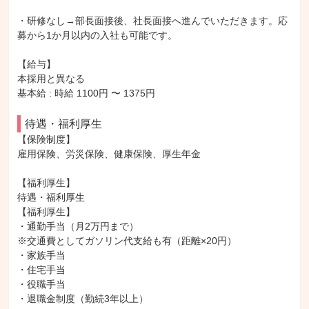
・研修なし→部長面接後、社長面接へ進んでいただきます。応
募から1か月以内の入社も可能です。

【給与】

本採用と異なる

基本給 : 時給 1100円 〜 1375円

待遇・福利厚生
【保険制度】

雇用保険、労災保険、健康保険、厚生年金

【福利厚生】

待遇・福利厚生

【福利厚生】

・通勤手当（月2万円まで）

※交通費としてガソリン代支給も有（距離×20円）

・家族手当

・住宅手当

・役職手当

・退職金制度（勤続3年以上）
