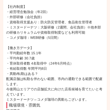
【社内制度】

・経営理念勉強会（年2回）

・外部研修（会社負担）

・資格取得支援あり：防火防災管理者、食品衛生管理者

・ミスタードーナツ：大阪研修（2週間、会社負担）※他本部
の研修カリキュラムや資格取得制度なども利用可能

・コメダ珈琲：WEB研修（5日間）

【働き方データ】

・平均勤続年数 15.1年

・平均年齢 30.7歳

・育休取得者数 4名取得中（24年6月時点）

・有給取得数 年間平均8日

・異動/転勤はある？

配属店舗は転勤を伴わない範囲、市内の通勤できる範囲で配慮
します。

今後岡山エリアでの店舗拡大に向けた店長候補を育てたいと考
えています。

ミスタードーナツ⇔コメダ珈琲の異動もございます。
職場環境・雰囲気