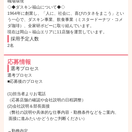
職場環境

◇◆ダスキン福山について◆◇

1964年に創業し、「人に、社会に、喜びのタネをまこう」とい
う一心で、ダスキン事業、飲食事業（ミスタードーナツ・コメ
ダ珈琲）、全家研ポピーに取り組んでいます。

現在は岡山～福山エリアに11店舗を運営しています。
採用予定人数
2名
応募情報
選考プロセス
選考プロセス

■応募後のプロセス

(1)担当者よりお電話

（応募店舗の確認や会社説明の日程調整）

(2)会社説明＆部長面接

（弊社の説明や具体的な仕事内容・勤務条件などをご案内、

 面接に進みたいかどうかご判断ください）

→勤務内定
