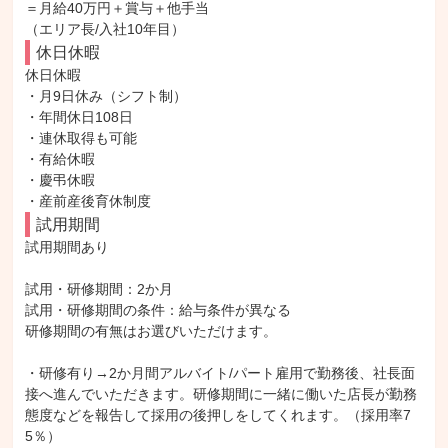
＝月給40万円＋賞与＋他手当

（エリア長/入社10年目）
休日休暇
休日休暇

・月9日休み（シフト制）

・年間休日108日

・連休取得も可能

・有給休暇

・慶弔休暇

・産前産後育休制度
試用期間
試用期間あり

試用・研修期間：2か月

試用・研修期間の条件：給与条件が異なる

研修期間の有無はお選びいただけます。

・研修有り→2か月間アルバイト/パート雇用で勤務後、社長面
接へ進んでいただきます。研修期間に一緒に働いた店長が勤務
態度などを報告して採用の後押しをしてくれます。（採用率7
5％）
