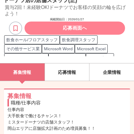
ドーナツ店の店舗スタッフ(正)
賞与2回！未経験OK!ドーナツでお客様の笑顔の輪を広げ
よう！
掲載開始日：
2026/01/27
応募画面へ
飲食ホール/フロアスタッフ
飲食調理スタッフ
その他サービス業
Microsoft Word
Microsoft Excel
Microsoft PowerPoint
Microsoft Outlook
Excel グラフ
栄養士
管理栄養士
MOS Excel一般
日商簿記 3級
募集情報
応募情報
企業情報
防火管理者
普通自動車第一種運転免許（AT限定）
調理師
食品衛生管理者
普通自動車第一種運転免許
販売士3級
顧客層 ファミリー
顧客層 カップル
顧客層 夫婦
調理
販売
募集情報
職種/仕事内容
在庫管理
店舗
調理器具/食器
店頭での業務監督
仕事内容

店舗設備管理
シフト管理
接客
スタッフ採用
テーブル案内
大手飲食で働けるチャンス！

オーダー取り
飲み物配膳
テーブル片付け
ミスタードーナツの店舗スタッフ！

岡山エリアに店舗拡大計画のため増員募集！！

テーブルセッティング
フードデリバリー
サービス提供