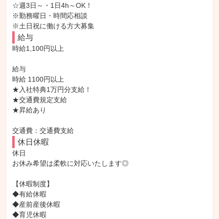
☆週3日～・1日4h～OK！

※勤務曜日・時間応相談

※土日祝に働ける方大募集
給与
時給1,100円以上

給与

時給 1100円以上

★入社特典1万円分支給！

★交通費規定支給

★昇給あり

交通費：交通費支給
休日休暇
休日

お休み希望は柔軟に対応いたします◎

【休暇制度】

◆有給休暇

◆産前産後休暇

◆育児休暇
