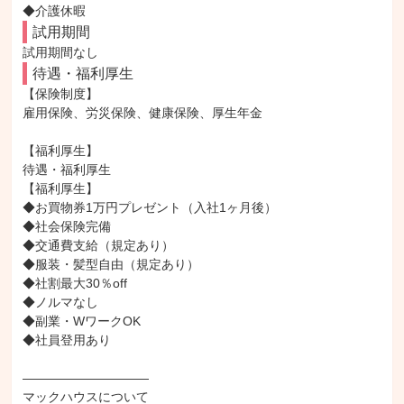
◆介護休暇
試用期間
試用期間なし
待遇・福利厚生
【保険制度】

雇用保険、労災保険、健康保険、厚生年金

【福利厚生】

待遇・福利厚生

【福利厚生】

◆お買物券1万円プレゼント（入社1ヶ月後）

◆社会保険完備

◆交通費支給（規定あり）

◆服装・髪型自由（規定あり）

◆社割最大30％off

◆ノルマなし

◆副業・WワークOK

◆社員登用あり

――――――――――

マックハウスについて
