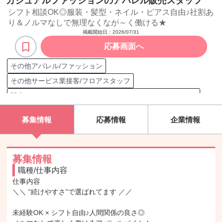
カジュアルファッションのアパレル販売スタッフ
シフト相談OK◎服装・髪型・ネイル・ピアス自由♪社割あ
り＆ノルマなしで無理なくなが～く働ける★
掲載開始日：
2026/07/31
応募画面へ
その他アパレル/ファッション
その他サービス業接客/フロアスタッフ
販売/フロアスタッフ（アパレル/アクセサリー/インテリア）
売場作り
来客対応
レジ打ち
接客案内
商品陳列
服
募集情報
応募情報
企業情報
カジュアルブランド販売
カジュアルウェア
販売
商品ディスプレイ
スタッフ
在庫管理
接客
顧客 女性
接客/サービス職担当
顧客 男性
品出し/商品陳列
募集情報
職種/仕事内容
仕事内容

＼＼ “続けやすさ”で選ばれてます ／／

未経験OK × シフト自由♪人間関係の良さ◎
