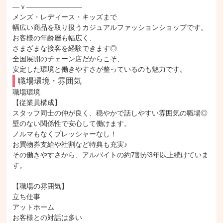
―ｖ――――――――

メンズ・レディース・キッズまで

幅広い商品を取り扱うカジュアルファッションショップです。

お客様の年齢層も幅広く、

さまざまな接客を経験できます◎

全国展開のチェーン店だからこそ、

安定した環境と働きやすさが整っているのも魅力です。
職場環境・雰囲気
職場環境

【従業員構成】

スタッフ同士の仲が良く、穏やかで話しやすい雰囲気の職場◎

壁のない関係性で安心して働けます。

ノルマもなくプレッシャーなし！

お買物券支給や社割など特典も充実♪

その働きやすさから、アルバイトの約7割が3年以上続けていま
す。

【職場の雰囲気】

立ち仕事

アットホーム

お客様との対話は多い
