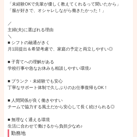
「未経験OKで先輩が優しく教えてくれるって聞いたから」

「服が好きで、オシャレしながら働きたかった！」

／

主婦(夫)に選ばれる理由

＼

■ シフトの融通がきく

月1回提出＆希望考慮で、家庭の予定と両立しやすい◎

■ 子育てへの理解がある

学校行事や急なお休みも相談しやすい環境♪

■ ブランク・未経験でも安心

丁寧なサポート体制で久しぶりのお仕事復帰もOK！

■ 人間関係が良く働きやすい

チームで協力する風土だから安心して長く続けられる◎

■ 無理なく通える環境

生活に合わせて働けるから負担少なめ♪
勤務地