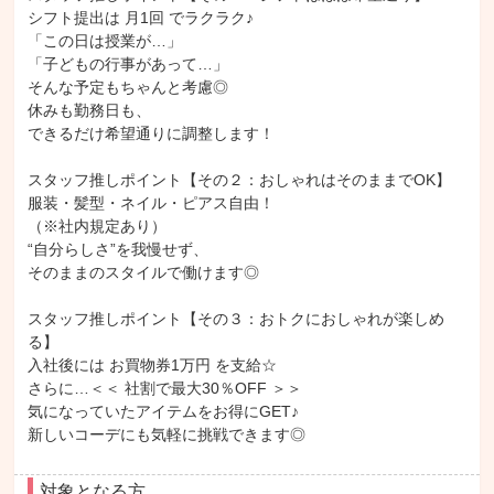
シフト提出は 月1回 でラクラク♪

「この日は授業が…」

「子どもの行事があって…」

そんな予定もちゃんと考慮◎

休みも勤務日も、

できるだけ希望通りに調整します！

スタッフ推しポイント【その２：おしゃれはそのままでOK】

服装・髪型・ネイル・ピアス自由！

（※社内規定あり）

“自分らしさ”を我慢せず、

そのままのスタイルで働けます◎

スタッフ推しポイント【その３：おトクにおしゃれが楽しめ
る】

入社後には お買物券1万円 を支給☆

さらに…＜＜ 社割で最大30％OFF ＞＞

気になっていたアイテムをお得にGET♪

新しいコーデにも気軽に挑戦できます◎
対象となる方