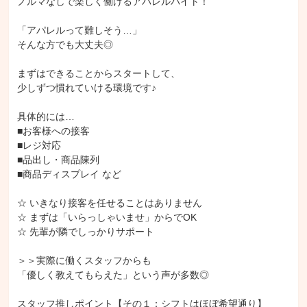
ノルマなしで楽しく働けるアパレルバイト！

「アパレルって難しそう…」

そんな方でも大丈夫◎

まずはできることからスタートして、

少しずつ慣れていける環境です♪

具体的には…

■お客様への接客

■レジ対応

■品出し・商品陳列

■商品ディスプレイ など

☆ いきなり接客を任せることはありません

☆ まずは「いらっしゃいませ」からでOK

☆ 先輩が隣でしっかりサポート

＞＞実際に働くスタッフからも

「優しく教えてもらえた」という声が多数◎

スタッフ推しポイント【その１：シフトはほぼ希望通り】
