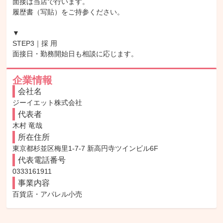
面接は当店で行います。

履歴書（写貼）をご持参ください。

▼

STEP3｜採 用

面接日・勤務開始日も相談に応じます。
企業情報
会社名
ジーイエット株式会社
代表者
木村 竜哉
所在住所
東京都杉並区梅里1-7-7 新高円寺ツインビル6F
代表電話番号
0333161911
事業内容
百貨店・アパレル小売