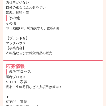
力仕事が少ない

自分の都合に合わせやすい

知識、経験不要
その他
その他

即日勤務OK、職場見学可、面接1回

【ブランド名】

マックハウス

【事業内容】

衣料品ならびに雑貨商品の販売
応募情報
選考プロセス
選考プロセス

STEP1｜応 募

氏名・生年月日など入力項目は簡単！

▼

STEP2｜面 接
