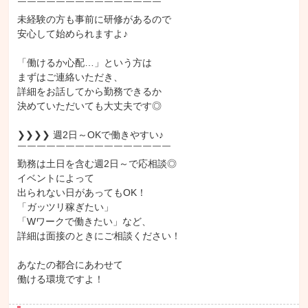
￣￣￣￣￣￣￣￣￣￣￣￣￣￣￣

未経験の方も事前に研修があるので

安心して始められますよ♪

「働けるか心配…」という方は

まずはご連絡いただき、

詳細をお話してから勤務できるか

決めていただいても大丈夫です◎

❯❯❯❯ 週2日～OKで働きやすい♪

￣￣￣￣￣￣￣￣￣￣￣￣￣￣￣￣

勤務は土日を含む週2日～で応相談◎

イベントによって

出られない日があってもOK！

「ガッツリ稼ぎたい」

「Wワークで働きたい」など、

詳細は面接のときにご相談ください！

あなたの都合にあわせて

働ける環境ですよ！