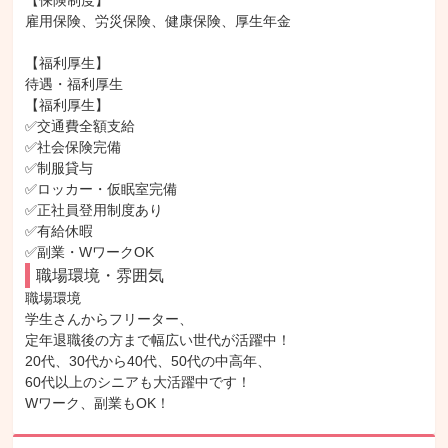
【保険制度】

雇用保険、労災保険、健康保険、厚生年金

【福利厚生】

待遇・福利厚生

【福利厚生】

✅交通費全額支給

✅社会保険完備

✅制服貸与

✅ロッカー・仮眠室完備

✅正社員登用制度あり

✅有給休暇

✅副業・WワークOK
職場環境・雰囲気
職場環境

学生さんからフリーター、

定年退職後の方まで幅広い世代が活躍中！

20代、30代から40代、50代の中高年、

60代以上のシニアも大活躍中です！

Wワーク、副業もOK！