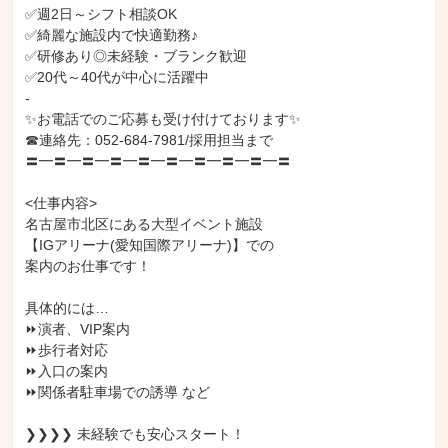
✅週2日～シフト相談OK

✅綺麗な施設内で快適勤務♪

✅研修あり◎未経験・ブランク歓迎

✅20代～40代が中心に活躍中

-

✨お電話でのご応募も受け付けております✨

☎連絡先：052-684-7981/採用担当まで

〓━〓━〓━〓━〓━〓━〓━〓━〓━〓

<仕事内容>

名古屋市北区にある大型イベント施設

【IGアリーナ(愛知国際アリーナ)】での

案内のお仕事です！

具体的には…

⏩演者、VIP案内

⏩歩行者対応

⏩入口の案内

⏩関係者駐車場での誘導 など

❯❯❯❯ 未経験でも安心スタート！
