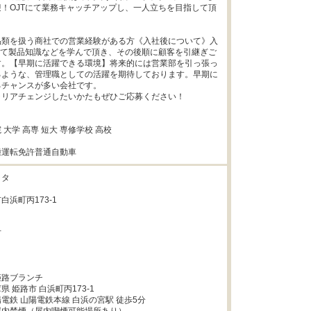
！OJTにて業務キャッチアップし、一人立ちを目指して頂
品類を扱う商社での営業経験がある方《入社後について》入
にて製品知識などを学んで頂き、その後順に顧客を引継ぎご
す。【早期に活躍できる環境】将来的には営業部を引っ張っ
るような、管理職としての活躍を期待しております。早期に
チャンスが多い会社です。

リアチェンジしたいかたもぜひご応募ください！

大学 高専 短大 専修学校 高校

種運転免許普通自動車
タ

浜町丙173-1



路ブランチ

 姫路市 白浜町丙173-1

電鉄 山陽電鉄本線 白浜の宮駅 徒歩5分
