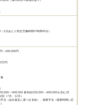
内禁煙（屋内喫煙可能場所あり）

無
7:30（1日あたり所定労働時間07時間45分）

円～400,000円

0万円

無



,000～\400,000 基本給\250,000～\400,000を含む/月

2回（7月、12月）

勤手当（会社規定に基づき支給）、残業手当（残業時間に応
）
