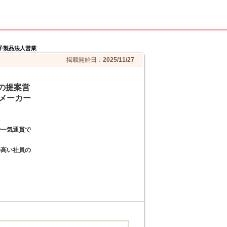
電子製品法人営業
掲載開始日：
2025/11/27
の提案営
メーカー
で一気通貫で
の高い社員の