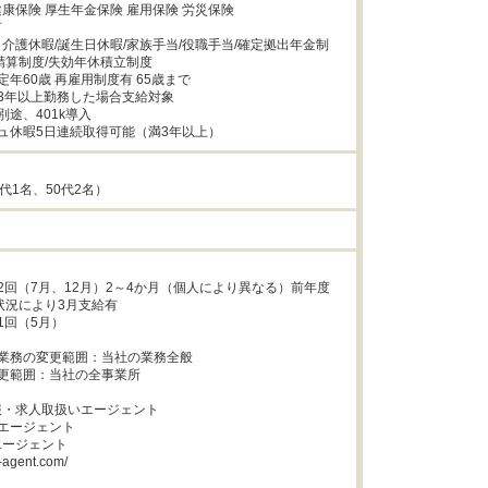
康保険 厚生年金保険 雇用保険 労災保険



介護休暇/誕生日休暇/家族手当/役職手当/確定拠出年金制
精算制度/失効年休積立制度

年60歳 再雇用制度有 65歳まで

3年以上勤務した場合支給対象

途、401k導入

ュ休暇5日連続取得可能（満3年以上）
代1名、50代2名）
2回（7月、12月）2～4か月（個人により異なる）前年度
状況により3月支給有

回（5月）

業務の変更範囲：当社の業務全般

更範囲：当社の全事業所

・求人取扱いエージェント

エージェント

ージェント

-agent.com/
