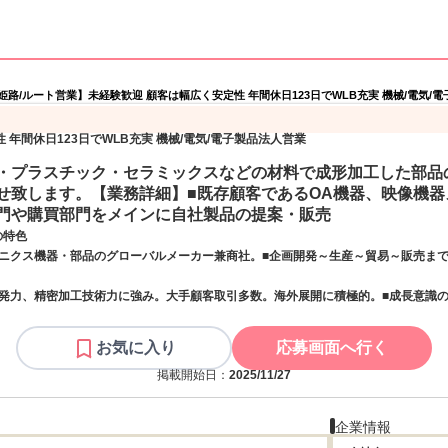
姫路/ルート営業】未経験歓迎 顧客は幅広く安定性 年間休日123日でWLB充実 機械/電気/
年間休日123日でWLB充実 機械/電気/電子製品法人営業
・プラスチック・セラミックスなどの材料で成形加工した部品
せ致します。【業務詳細】■既存顧客であるOA機器、映像機器
門や購買部門をメインに自社製品の提案・販売
の特色
ロニクス機器・部品のグローバルメーカー兼商社。■企画開発～生産～貿易～販売ま
開発力、精密加工技術力に強み。大手顧客取引多数。海外展開に積極的。■成長意識
お気に入り
応募画面へ行く
掲載開始日：
2025/11/27
企業情報