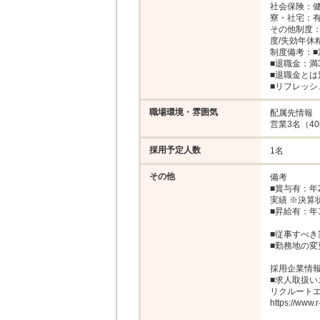
社会保険：健
寮・社宅：有
その他制度：
度/失効年休
制度備考：■定
■退職金：満
■退職金とは別
■リフレッシ
職場環境・雰囲気
配属先情報

営業3名（40
採用予定人数
1名
その他
備考

■賞与有：年
実績 ※決算
■昇給有：年1
■従事すべき
■勤務地の変
採用企業情報
■求人取扱い
リクルートエ
https://www.r