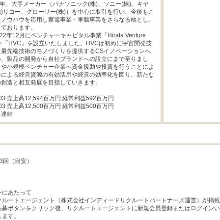
3年、大手メーカー（パナソニック(株)、ソニー(株)、キヤ
(株)リコー、グローリー(株)）を中心に取引を行い、今後もこ
たノウハウを応用し家電事業・車載事業をさらなる軸とし、
ております。

2年12月にベンチャーキャピタル事業「Hirata Venture 
l」以下「HVC」を設立いたしました。HVCは初めに宇宙開発技
た最先端技術のモノづくりを提供するCSイノベーションへ
い、製品の開発から自社ブランドへの設立にまで至りまし
人や小規模ベンチャー企業へ資金援助や投資を行うことによ
力による経営資源の有効活用や経営の効率化を図り、新たな
創造と相互発展を目指していきます。

03 売上高12,594百万円 経常利益592百万円

03 売上高12,500百万円 経常利益500百万円

：連結
3回（目安）

にあたって

クルートエージェント（株式会社インディードリクルートパートナーズ運営）が掲載
応募ボタンをクリック後、リクルートエージェントに新規会員登録またはログインい
ます。
