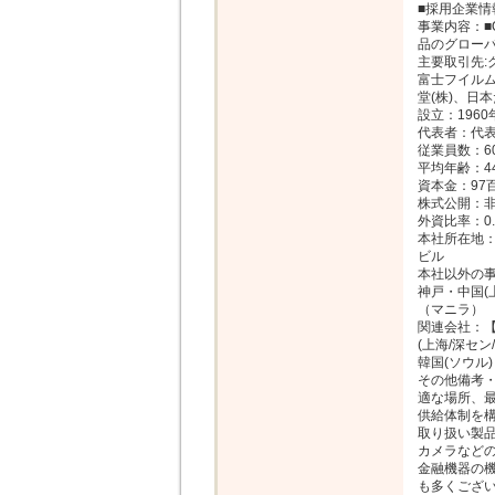
■採用企業情報
事業内容：■
品のグローバ
主要取引先:
富士フイルム
堂(株)、日本
設立：1960年
代表者：代表
従業員数：60
平均年齢：44.
資本金：97百
株式公開：非
外資比率：0.
本社所在地：
ビル

本社以外の事業
神戸・中国(
（マニラ）

関連会社：【
(上海/深セン
韓国(ソウル)

その他備考
適な場所、
供給体制を構
取り扱い製
カメラなどの
金融機器の
も多くござい