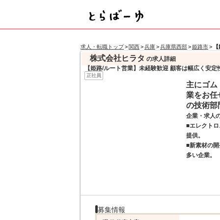
求人・転職トップ
>
関西
>
兵庫
>
兵庫県西部
>
姫路市
>
【
株式会社ヒラタ
の求人詳細
【姫路/ルート営業】未経験歓迎 顧客は幅広く安定性 
正社員
主にゴム
業をお任
の技術部
企業・求人
■エレクト
提供。
■新素材の
多い企業。
募集情報