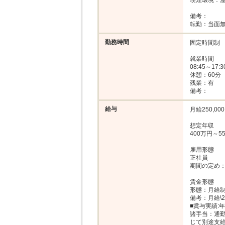
喫煙環境：屋
備考：

転勤：当面
勤務時間
固定時間制

就業時間

08:45～1
休憩：60分

残業：有

備考：
給与
月給250,000
想定年収

400万円～55
雇用形態

正社員

期間の定め：
賃金形態

形態：月給制
備考：月給\250
■賞与実績:年
諸手当：通
じて別途支給