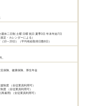
無
週休二日制 土曜 日曜 祝日 夏季3日 年末年始7日

規定・カレンダーによる）

（10～20日）（平均有給取得日数8日）


月。


災保険、健康保険、厚生年金



援制度 （全従業員利用可）

制度 （全従業員利用可）

(再雇用) （全従業員利用可）
