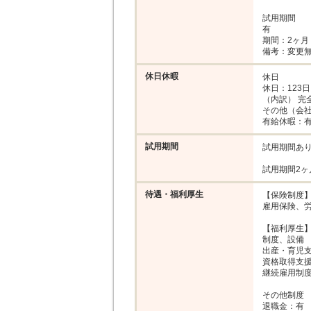
試用期間

有

期間：2ヶ月

備考：変更
休日休暇
休日

休日：123日

（内訳） 完全
その他（会社
有給休暇：有
試用期間
試用期間あり
試用期間2ヶ
待遇・福利厚生
【保険制度】
雇用保険、労
【福利厚生】
制度、設備

出産・育児支
資格取得支援
継続雇用制度
その他制度

退職金：有
