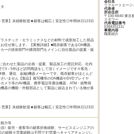
会社名
リクルートエージ
タ

代表者
所在住所
〒100-6640 
スタワー
ト営業】未経験歓迎★顧客は幅広く安定性◎年間休日123日
代表電話番号
0368351111
事業内容
職業紹介
プラスチック・セラミックスなどの材料で成形加工した部品
お任せ致します。【業務詳細】■既存顧客であるOA機器、
ーカーの技術部門や購買部門をメインに自社製品の提案・販
ズに合わせた製品の企画・提案、製品加工の受託対応、社内
間で3～5件ほど訪問商談をして頂くイメージです※客先：
事務、通信、金融)機器メーカーです。既存顧客がほとんど
ざいません【製品】複写機等のOA機器やDVDプレイヤ
カメラ等のAV機器、携帯電話等通信機器、ATM・紙幣両
融機器の機能・外観部品として製品に組込まれている物が多
ト営業】未経験歓迎★顧客は幅広く安定性◎年間休日123日
能力等

必須》販売・接客等の顧客折衝経験、サービスエンジニアの
Eの経験※営業経験は不問です!営業へキャリアチェンジし