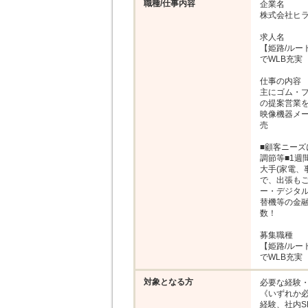
職種/仕事内容
企業名

株式会社ヒラ
求人名

【姫路/ルー
でWLB充実

仕事の内容

主にゴム・
の提案営業を
映像機器メ
売

■顧客ニー
調節等■1週
大手(家電、
で、出張もご
ー・デジタル
替機等の金
数！

募集職種

【姫路/ルー
でWLB充実
対象となる方
必要な経験・
《いずれか
経験、社内S