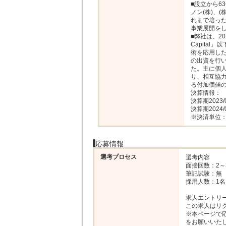
■設立から6
ノン(株)、
れまで培っ
事業展開をし
■弊社は、202
Capita
術を応用し
の出資を行
た。主に個
り、相互協
る付加価値の
決算情報：

決算期2023/
決算期2024/
※決済単位
応募情報
選考プロセス
選考内容

面接回数：2～
筆記試験：無

採用人数：1名

求人エントリー
この求人はリ
※本ページで
をお願いいたし