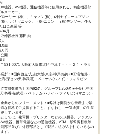


OA機器、AV機器、通信機器等に使用される、精密機器部
ルメーカー。

グローリー（株）、キヤノン(株)、(株)セイコーエプソン、
(株)、パナソニック、（株)ニコン、（株)デンソー、任天
たばこ産業 等

04月

取締役社長 藤田 純

人

0歳

万円

公開

0％

〒531-0071 大阪府大阪市北区 中津７－４－２４ ヒラタ
所：■国内拠点:支店(大阪/東京/神戸/姫路) ■工場:姫路・
上海/深セン/天津/武漢)・ベトナム(ハノイ)・フィリピン
従業員数備考】国内62名、グループ1,350名 ■子会社:中国
/天津/香港/武漢)・ベトナム(ハノイ)・フィリピン(マニラ)・
・企業からのフリーコメント：■弊社は開発から量産まで最
最適な価格でご提供すること、すなわち「一気通貫」の生産
築しています。

品としては、複写機・プリンターなどのOA機器、デジタル
AV機器、携帯電話などの通信機器、ATM・紙幣両替機等
機能部品並びに外観部品として製品に組み込まれているもの
ます。
