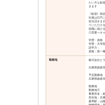
たい方も歓迎
きます

《歓迎》部
社後はOJT
担当頂きま
ていただけ
役職に就ける
◎営業へキャ
学歴・資格

学歴：大学院 
語学力：

資格：第一
勤務地
株式会社ヒラ
兵庫県姫路市白
予定勤務地

兵庫県姫路市
勤務地

勤務地①

事業所名：姫
所在地：兵庫県
最寄駅：山陽