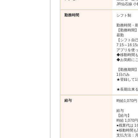
JR仙石線 小
勤務時間
シフト制

勤務時間・期
【勤務時間】
昼勤

【シフト自己
7:15～16:
アプリを使っ
◆移動時間も
◆お気軽にご
【勤務期間】
1日のみ

★登録して1
★長期出来
給与
時給1,070円～
給与

【給与】

時給 1,070円
●残業代は 
●移動時間も
支払方法：月