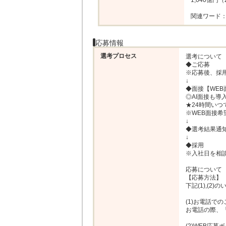
1,040億円（
関連ワード
応募情報
選考プロセス
選考について

◆ご応募

※応募後、採
↓

◆面接【WEB
◎AI面接も導
★24時間いつ
※WEB面接希
↓

◆選考結果通知
↓

◆採用

※入社日を相
応募について

【応募方法】

下記(1),(2
(1)お電話での
お電話の際、