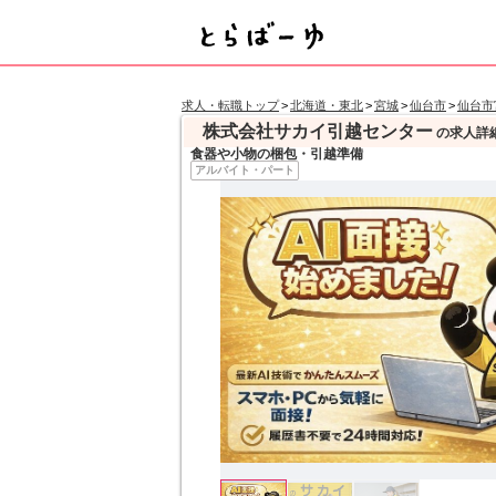
求人・転職トップ
>
北海道・東北
>
宮城
>
仙台市
>
仙台市
株式会社サカイ引越センター
の求人詳
食器や小物の梱包・引越準備
アルバイト・パート