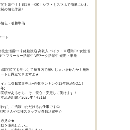
4時間対応中！】週1日～OK！シフトもスマホで簡単にいれ
制の梱包作業♪

梱包・引越準備

ート

高校生活躍中 未経験歓迎 高収入 バイク・車通勤OK 女性活
躍中 フリーター活躍中 Wワーク活躍中 短期・単発

由♪隙間時間を見つけて扶養内で稼いじゃいませんか！無理
ートと両立できますよ★

イ』は引越業界売上+件数ランキング12年連続NO.1！
年)

実績があるからこそ、安心・安定して働けます！

流通新聞／2025年7月21日

わず、ご活躍いただけるお仕事です◎

主夫)さんや女性スタッフが多数活躍中☆

必見☆★

動を優先したい…
