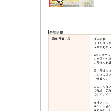
募集情報
職種/仕事内容
仕事内容

【仙台北支社
★宮城野区 
●梱包スタッ
◇食器や小物
◇荷物を包装・
重い荷運びは
まずは先輩
で業務をする
☆☆こんな方
◇配慮・気配
◇もくもくと
女性スタッフ
学生～主婦(
学校帰り・