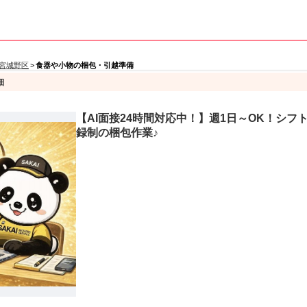
宮城野区
>
食器や小物の梱包・引越準備
細
【AI面接24時間対応中！】週1日～OK！シ
録制の梱包作業♪