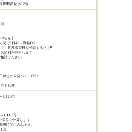
鶴新田駅 徒歩12分
間



申告制】

15の間で1日4h～勤務OK

て、勤務希望日を登録するだけ!!

お給料が発生します

相談ください



日単位の単発バイトOK！

る方も歓迎
1,110円

～1,110円

1分単位で計算します。

勤務時間に含みます。

1回