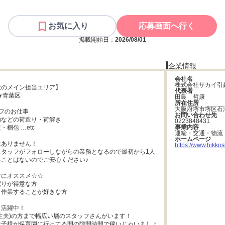
お気に入り
応募画面へ行く
掲載開始日：
2026/08/01
企業情報
会社名
株式会社サカイ引
のメイン担当エリア】

代表者
★青葉区

田島　哲康
所在住所
大阪府堺市堺区石
フのお仕事

お問い合わせ先
などの荷造り・荷解き

0223848431
事業内容
梱包 …etc

運輸・交通・物流
ホームページ
ありません！

https://www.hikkosh
スタッフがフォローしながらの業務となるので最初から1人
ことはないのでご安心ください♪

にオススメ☆☆

りが得意な方

作業することが好きな方

活躍中！

主夫)の方まで幅広い層のスタッフさんがいます！

お子様が保育園に行ってる間の隙間時間で稼いじゃいましょ