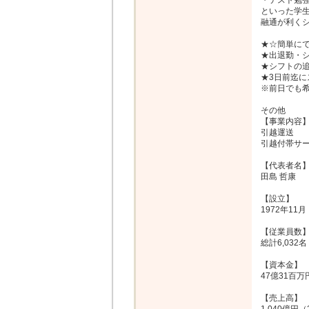
・テスト勉強
といった学生
融通が利くシ
★☆簡単にで
★出退勤・シ
★シフトの追
★3日前迄に
※前日でも希
その他

【事業内容】
引越運送

引越付帯サー
【代表者名】
田島 哲康

【設立】

1972年11月

【従業員数】
総計6,032名
【資本金】

47億31百万円
【売上高】
