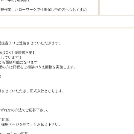
2025年3月期実績）

：軽作業、ハローワークで仕事探し中の方へもおすすめ
用担当よりご連絡させていただきます。

面接OK！履歴書不要】

入しています！

でも面接可能になります

望の方は日程をご相談のうえ面接を実施します。



談させていただき、正式入社となります。

)のいずれかの方法でご応募下さい。

ご応募。

「採用ページを見て」とお伝え下さい。
