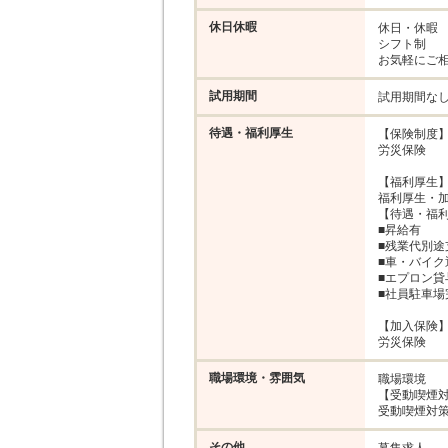
休日休暇
休日・休暇

シフト制

お気軽にご相
試用期間
試用期間な
待遇・福利厚生
【保険制度】
労災保険

【福利厚生】
福利厚生・加
【待遇・福利
■昇給有

■残業代別途
■車・バイク通
■エプロン貸与
■社員駐車場
【加入保険】
労災保険
職場環境・雰囲気
職場環境

【受動喫煙対
受動喫煙対策
その他