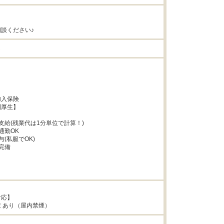
談ください♪
し




入保険

厚生】

支給(残業代は1分単位で計算！)

勤OK

(私服でOK)

完備



応】

 あり（屋内禁煙）