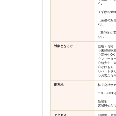
う♪

まずはお気軽
【業務の変更
なし

【勤務地の変
なし
対象となる方
経験・資格

◇未経験歓迎
◇高校生OK
◇フリーター
◇短大生・大
◇かけもち・
◇パートさん
◇お友だち
勤務地
株式会社サカ
〒983-00
勤務地

宮城県仙台市
アクセス
勤務地・最寄