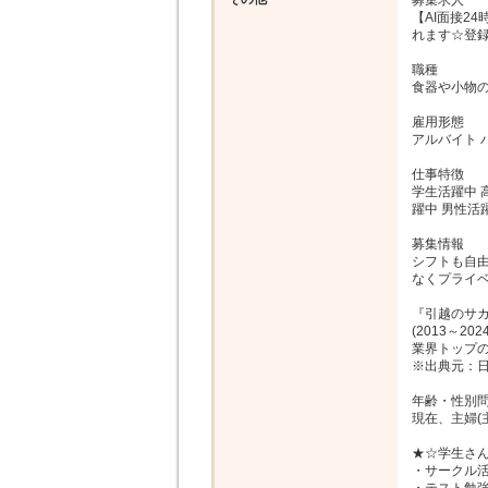
募集求人

【AI面接2
れます☆登録
職種

食器や小物の
雇用形態

アルバイト パ
仕事特徴

学生活躍中 
躍中 男性活
募集情報

シフトも自
なくプライベ
『引越のサカ
(2013～2024
業界トップの
※出典元：日本
年齢・性別問
現在、主婦(
★☆学生さん
・サークル活