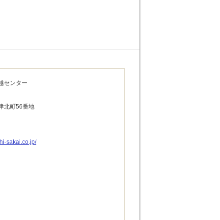
越センター
津北町56番地
i-sakai.co.jp/