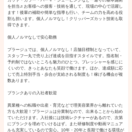
カット・カラー・パーマ・シェービングなど一通りの基本施術
を担当♬お客様への接客・技術を通して、現場の中心で活躍し
ます！後輩の補助や簡単な指導も行い、チームの力を高める役
割も担います。個人ノルマなし！クリッパーズカット技術も取
得できます。

個人ノルマなしで安心勤務

プラージュでは、個人ノルマなし！店舗目標制となっていて、
スタッフ一丸で売り上げ達成を目指すスタイルです。指名制・
予約制ではないところも魅力のひとつ。プレッシャーを感じに
くいので、きっとあなたも笑顔で働けます。ほか、達成額に応
じて売上特別手当・歩合が支給される制度も！稼げる機会が複
数あります。

ブランクありの入社者歓迎

異業種への転職や出産・育児などで理美容業界から離れていた
方も大歓迎！プラージュは分業制なので、出来ることから始め
ていただけます。入社後には技術レクチャーがあるので、次第
にブランクを埋めていけるはず。また研修制度や動画マニュア
ルも充実しているので安心。10年・20年と長期で働ける環境が