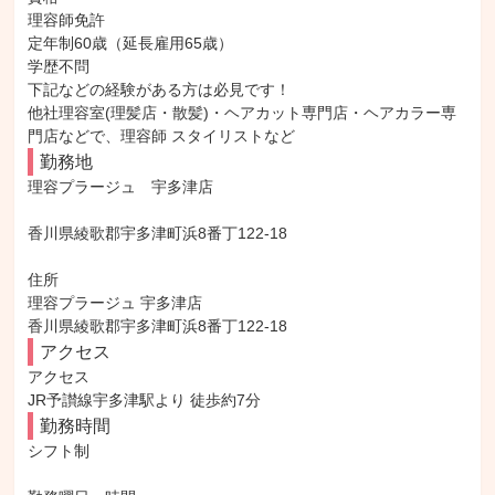
理容師免許

定年制60歳（延長雇用65歳）

学歴不問

下記などの経験がある方は必見です！

他社理容室(理髪店・散髪)・ヘアカット専門店・ヘアカラー専
門店などで、理容師 スタイリストなど
勤務地
理容プラージュ　宇多津店

香川県綾歌郡宇多津町浜8番丁122-18

住所

理容プラージュ 宇多津店

香川県綾歌郡宇多津町浜8番丁122-18
アクセス
アクセス

JR予讃線宇多津駅より 徒歩約7分
勤務時間
シフト制
