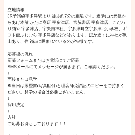
立地情報

JR予讃線宇多津駅より 徒歩約7分の距離です。近隣には元祖か
らあげ本舗 かたに商店 宇多津店、宮脇書店 宇多津店、こだわ
り麺や 宇多津店、宇夫階神社、宇多津町立宇多津北小学校、ギ
フト館ふじむら 宇多津店などがあります。ほか近くに神社が沢
山あり、住宅街に囲まれているのが特徴です。

応募後の流れ

応募フォームまたはお電話にてご応募

SMSメールにてメッセージが届きます。ご確認ください。

↓

面接または見学

※当日は履歴書(写真貼付)と理容師免許証のコピーをご持参く
ださい。見学の場合は必要ございません。

↓

採用決定

↓

入社

ご応募お待ちしております！！
