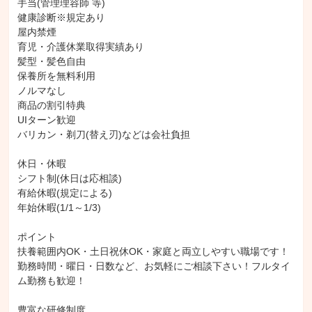
手当(管理理容師 等)

健康診断※規定あり

屋内禁煙

育児・介護休業取得実績あり

髪型・髪色自由

保養所を無料利用

ノルマなし

商品の割引特典

UIターン歓迎

バリカン・剃刀(替え刃)などは会社負担

休日・休暇

シフト制(休日は応相談)

有給休暇(規定による)

年始休暇(1/1～1/3)

ポイント

扶養範囲内OK・土日祝休OK・家庭と両立しやすい職場です！
勤務時間・曜日・日数など、お気軽にご相談下さい！フルタイ
ム勤務も歓迎！

豊富な研修制度
