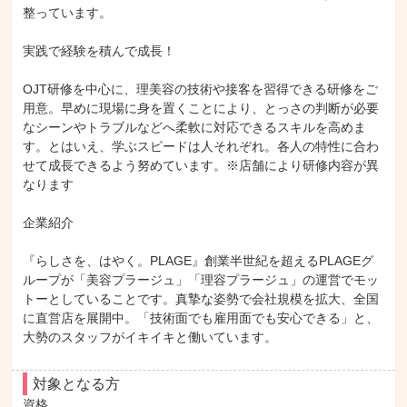
整っています。

実践で経験を積んで成長！

OJT研修を中心に、理美容の技術や接客を習得できる研修をご
用意。早めに現場に身を置くことにより、とっさの判断が必要
なシーンやトラブルなどへ柔軟に対応できるスキルを高めま
す。とはいえ、学ぶスピードは人それぞれ。各人の特性に合わ
せて成長できるよう努めています。※店舗により研修内容が異
なります

企業紹介

『らしさを、はやく。PLAGE』創業半世紀を超えるPLAGEグ
ループが「美容プラージュ」「理容プラージュ」の運営でモッ
トーとしていることです。真摯な姿勢で会社規模を拡大、全国
に直営店を展開中。「技術面でも雇用面でも安心できる」と、
大勢のスタッフがイキイキと働いています。
対象となる方
資格
