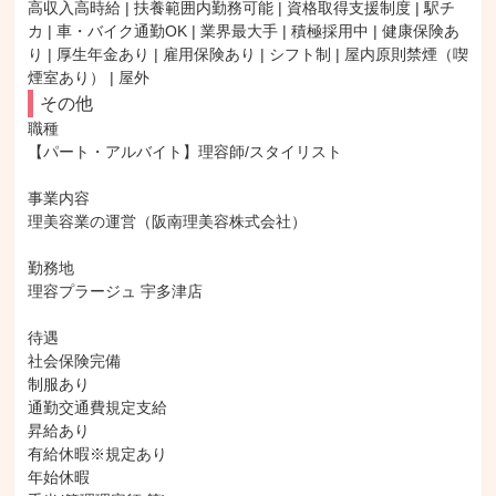
高収入高時給 | 扶養範囲内勤務可能 | 資格取得支援制度 | 駅チ
カ | 車・バイク通勤OK | 業界最大手 | 積極採用中 | 健康保険あ
り | 厚生年金あり | 雇用保険あり | シフト制 | 屋内原則禁煙（喫
煙室あり） | 屋外
その他
職種

【パート・アルバイト】理容師/スタイリスト

事業内容

理美容業の運営（阪南理美容株式会社）

勤務地

理容プラージュ 宇多津店

待遇

社会保険完備

制服あり

通勤交通費規定支給

昇給あり

有給休暇※規定あり

年始休暇
