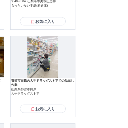
〒409-3845山梨県中央市山之神
もったいない本舗(新倉庫)
お気に入り
年
都留市田原の大手ドラッグストアでの品出し
作業
山梨県都留市田原
大手ドラッグストア
お気に入り