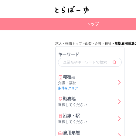
トップ
求人・転職トップ
>
山梨
>
介護・福祉
>
無期雇用派遣
キーワード
職種
(6)
介護・福祉
条件をクリア
勤務地
選択してください
沿線・駅
選択してください
雇用形態