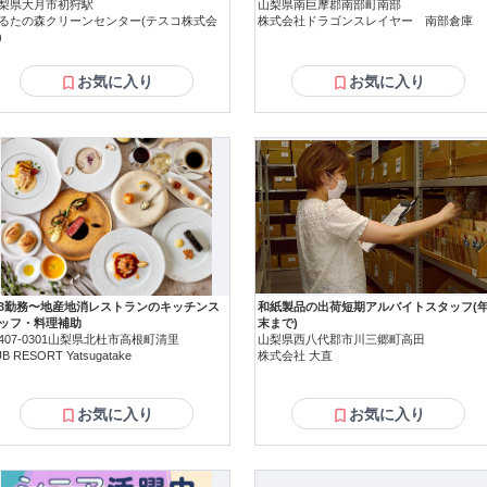
梨県大月市初狩駅
山梨県南巨摩郡南部町南部
るたの森クリーンセンター(テスコ株式会
株式会社ドラゴンスレイヤー 南部倉庫
)
お気に入り
お気に入り
3勤務〜地産地消レストランのキッチンス
和紙製品の出荷短期アルバイトスタッフ(
ッフ・料理補助
末まで)
407-0301山梨県北杜市高根町清里
山梨県西八代郡市川三郷町高田
B RESORT Yatsugatake
株式会社 大直
お気に入り
お気に入り