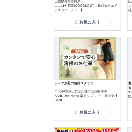
山梨県都留市田原
山
ココロヤ都留(COCOLOYA)【株式会社エイ
ま
チエムハーティー】
社
お気に入り
シェア別荘の清掃スタッフ
週
タ
〒408-0307山梨県北杜市武川町柳澤
〒
SANU 2nd Home 南アルプス 1st 株式会社
BU
SANU
お気に入り