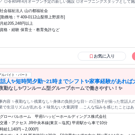
／ ◎令和9年4月オープン予定の新しい施設 ◎オープニングスタッフとして施
プライベートも大切にできる ◎残業ほぼなしで働きやすい環境 ◎昇給あり、
社会福祉法人 山の都福祉会
、交通費支給で安心して長く働ける 【お仕事内容】 令和9年4月開所予定の放課後等デイサービス「けやき」に
[勤務地：〒409-0112山梨県上野原市]
、 子どもたち一人ひとりに寄り添った支援を行っていただきます。 具体的には
月給205,248円以上
びや学習の見守り、活動サポート ・日常生活支援 ・記録作成 【応募資格】 ・保育士資格をお持ちの方 ・教員免
資格・経験 保育士・教育免許など
お持ちの方 ・児童福祉に関心のある方 ・子ども一人ひとりに丁寧に向き合える方 【勤務時間】 9:00～18:
りません。 【休日】 完全週休2日制 ※年間休日117日 仕事と私生活の両立を目指したい方にも働きやすい
05,248円～で、 処遇改善手当・資格手当を含みます。 さらに、 社会保険完備、交通費支
、昇給あり、 賞与年2回（前年度実績3.5カ月分）、退職金制度ありと、 安
ざしたあたたかな施設を一緒につくっていきません
お気に入り
方を備えた職場です。 資格と経験を活かしてご活躍
ただける方のご応募をお待ちしています。
アルバイト・パート
世話人✨短時間夕勤~21時までシフト✨家事経験があれば
夜勤なし✨ワンルーム型グループホームで働きやすい！✨
事内容 ✨夜勤なし✨残業なし✨身体の負担少な目✨ の三拍子が揃った世話人のお仕事です⭐ 以前の職
業で生活リズムが乱れる ⚡ 味気ない大量調理 …こんな悩みを感じたことはあ
”見守り＋家事サポート” で、 利用者さんに温かい支援を届けられます☘ ✨お任せすることはとってもシンプル！
グローバルホーム 甲府/ハッピーホールディングス株式会社
や煮物などレシピサイトを 見ながら簡単な家庭料理づくり◎ ✅お部屋の掃除や洗濯など、 軽い家事全般◎
交通・アクセス JR中央本線(東京～塩尻) 甲府駅から車で10分
うだった？」 「困ってることない？」などの 会話や見守りをするだけでOK！ ＜特別な資格や経験は一切
時給1,140円～2,000円
要！＞ ご自分のペースで、家事をしながら 人と関わる、心がほっとあたたかくなる お仕事