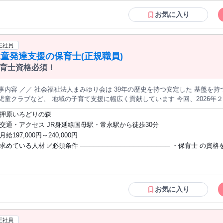
きたい学生さん(高卒以上) ☆家庭と両立して短時間で働きたい主婦(夫)さん 
クのある方・仕事復帰をお考えの方も歓迎 当社グループにおける日本版DBSの対応に
お気に入り
ついては下記リンクよりご確認ください https://www.socioak.com/saiyopolicy
正社員
童発達支援の保育士(正規職員)
育士資格必須！
祉法人まみゆり会は 39年の歴史を持つ安定した 基盤を持つ法人です！ ＼＼ 認定こども園や放課
童クラブなど、 地域の子育て支援に幅広く貢献しています 今回、2026年２月頃に昭和町に新たな 児童発達支援事
をオープン！ 一緒に子どもの育ちを支えてくれる方を募集しています✨ ◤￣￣￣￣￣￣￣￣￣￣￣￣￣￣￣ ＼ こ
押原いろどりの森
OINT！ ／ ＿＿＿＿＿＿＿＿＿＿＿＿＿＿＿＿◢ ✅2026年2月オープンの新施設で、 あなたの理想の支援を形に
交通・アクセス JR身延線国母駅・常永駅から徒歩30分
の歴史を持つ法人が すべてバックアップ ✅給与197,000円～240,000円と好待遇！
月給197,000円～240,000円
、保育園などで５年以上の経験ある方はプラスで待遇します！ ✅土日祝休みでプライベートも充実 残業もほとん
求めている人材 ✅必須条件 ──────────────────── ・保育士 の資格をお持ち
し！ （令和９年度以降はシフトで土曜勤務の可能性あり） ◤￣￣￣￣￣￣￣￣￣￣￣￣￣￣￣ ⏩お仕事内容 ＿＿
＿＿＿＿＿＿＿＿＿＿◢ 2026年２月に昭和町にオープンした 児童発達支援事業所での 保育をお任せします。
の方 ・子どもたちの発達支援に 関わった経験がある方 ⭐こんな方を歓迎します⭐
1日の流れについて＞ ￣￣V￣￣￣￣￣￣￣￣￣￣￣￣￣ ■8：30～09:00 
──────────────────── ・自分の経験を活かしてゼロから 理想の療育を創り上
りとした時間を過ごします。 ■13:00 昼休憩 └仲間
げたい方 ・子どもだけでなく、保護者やスタッフも 含めた「チーム」を大切にできる
らリフレッシュ ■13:00 午後の支援準備 └チームで打ち合わせ ■15:00 保護者対応 └日中の様子を伝えた
方 ・決まった業務をこなすより、 創意工夫をしながら働くのが好きな方 ・安定した
お気に入り
明日の準備 ■17：30～18:00 退勤 └残業はほとん
法人基盤のもとで、 新しいチャレンジがしたい方 ・地域に根ざし、息の長い子育て支
のお仕事は 単なる「支援」 ではありません！ 子どもたちの未来をデザイ
に 貢献したいという想いのある方 ＊･｡･＊･｡･＊･｡･＊･｡･＊･｡･＊･｡･＊･｡･＊ これ
 やりがいに満ちたミッションです！！ ◤￣￣￣￣￣￣￣￣￣￣￣￣￣￣
までの経験を活かしながら 新しい挑戦をしたいと考えている 保育士の方に 
正社員