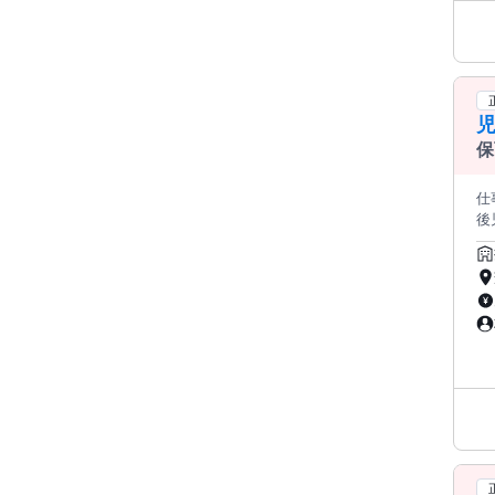
児
保
仕事内容 ／／ 社会福
後児
業所
こがP
できます ✅運営や集客の不安は 39年
更に
どな
＿＿＿＿
＜
す。 ■09:00 子どもたちの生活支援 └遊びと生活を中心としたゆった
と談笑しなが
り、 保護者の相談に応じます！ ■15:30 記録作成 └一日の振り返りと
どなく プライベートも大切にできます♪ ⏩こ
援
ンし、 地域の子育て支援の新しい歴史を創る
￣ ⭐入社後のステップについて ＿＿＿＿＿＿＿＿＿＿＿＿＿＿＿＿◢ 【STEP 1：基盤づくり期】