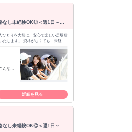
資格なし未経験OK◎＜週1日～
一人ひとりを大切に、安心で楽しい居場所
集いたします。 資格がなくても、未経験
づくり （遊び・スポーツ・宿題や自主学
の清掃・消毒 ●その他、施設運営に係る業
かりサポートがするため、 初めての方も
感じられます。職員同士で協力しなが
バイトを
る仕事に就
さい。
☆ブラン
詳細を見る
/
資格なし未経験OK◎＜週1日～