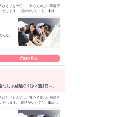
一人ひとりを大切に、安心で楽しい居場所
集いたします。 資格がなくても、未経験
づくり （遊び・スポーツ・宿題や自主学
の清掃・消毒 ●その他、施設運営に係る業
かりサポートがするため、 初めての方も
感じられます。職員同士で協力しなが
バイトを
る仕事に就
さい。
☆ブラン
詳細を見る
/
資格なし未経験OK◎＜週1日～
一人ひとりを大切に、安心で楽しい居場所
集いたします。 資格がなくても、未経験
づくり （遊び・スポーツ・宿題や自主学
の清掃・消毒 ●その他、施設運営に係る業