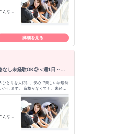
かりサポートがするため、 初めての方も
感じられます。職員同士で協力しなが
バイトを
る仕事に就
さい。
☆ブラン
詳細を見る
/
資格なし未経験OK◎＜週1日～
一人ひとりを大切に、安心で楽しい居場所
集いたします。 資格がなくても、未経験
づくり （遊び・スポーツ・宿題や自主学
の清掃・消毒 ●その他、施設運営に係る業
かりサポートがするため、 初めての方も
感じられます。職員同士で協力しなが
バイトを
る仕事に就
さい。