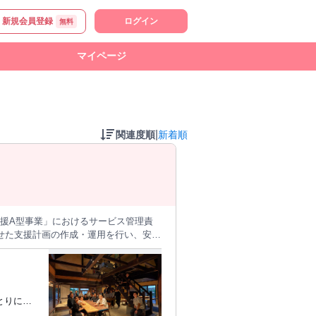
新規会員登録
ログイン
無料
マイページ
|
関連度順
新着順
支援A型事業」におけるサービス管理責
せた支援計画の作成・運用を行い、安心
営しています。 具体的な業務
係機関やご家族との連携、支援記録の作
管理責任者業務全般です。 あわせて、
とりに寄
進行管理・品質確認・職場定着支援も行
めていま