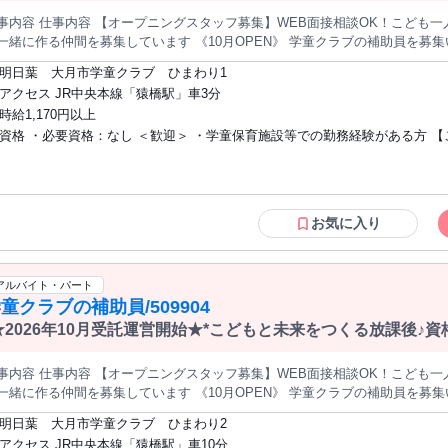
事内容 仕事内容 【オープニングスタッフ募集】WEB面接相談OK！こども
一緒に作る仲間を募集しています 《10月OPEN》 学童クラブの補助員を募
らスタートで きるお仕事です♪ ●こどもたちが安心・安全に過ごせる 居場所
明日葉 大月市学童クラブ ひまわり1
の見 守りなど） ●登室、退室管理 ●保護者対応 ●支援員のサポート ●教室
アクセス JR中央本線「猿橋駅」車3分
時給1,170円以上
中 の見守りが中心で、無資格・未経験でもOK◎経 験豊富なスタッフがしっ
資格 ・必要資格：なし ＜歓迎＞ ・学童保育施設等での勤務経験がある方 【こんな方
。 ☆やりがいPOINT☆ こどもたちの成長をすぐそばで感じられるお仕事 です。遊びや生活習慣を一
に学びながら、でき ることが増えていく姿を見るたびに大きなやりがい を
にも是非】 ☆オープニングスタッフとして働きたい ☆主婦(夫)パート・アル
安心し て過ごせる居場所づくりを行っています。 面接について WEB面接も可能です。 ご希望の方はお気軽にご
探している方 ☆学校や保育園などで勤務経験のある方 ☆将来こどもと関わ
相談ください◎ 見学について 職場見学は受け付けておりません。 ご了承くだ
きたい学生さん(高卒以上) ☆家庭と両立して短時間で働きたい主婦(夫)さん 
クのある方・仕事復帰をお考えの方も歓迎 当社グループにおける日本版DBSの対応に
お気に入り
ついては下記リンクよりご確認ください https://www.socioak.com/saiyopolicy
アルバイト・パート
童クラブの補助員/509904
★2026年10月受託運営開始★*こどもと未来をつくる放課後♪
K！＞
事内容 仕事内容 【オープニングスタッフ募集】WEB面接相談OK！こども
一緒に作る仲間を募集しています 《10月OPEN》 学童クラブの補助員を募
らスタートで きるお仕事です♪ ●こどもたちが安心・安全に過ごせる 居場所
明日葉 大月市学童クラブ ひまわり2
の見 守りなど） ●登室、退室管理 ●保護者対応 ●支援員のサポート ●教室
アクセス JR中央本線「猿橋駅」車10分