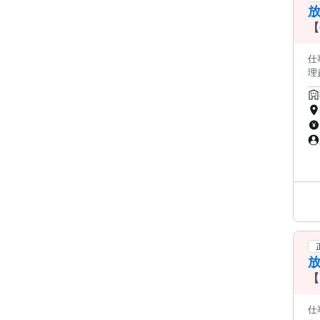
…
していきます。 【S
【
と共に担
の
仕
談
理責任者
ップが生まれます
現して
に乗っ
理想の
いきます。 ゆくゆくは、 
面
な取り
達支援管
￣￣￣￣
制
る
2
援プロ
（
デ
た
す。 「専門性に集中できる」環境 ……………………………………
やり
たは保
ち
たへ✨
事や調整業務
を抱えたこ
上
えた新施設です✨
【
ていただ
分
た
仕