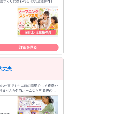
設づくりに携われる ◎完全週休2日制
賞与年2回、退職金制度あり ◎社会保
... ・子どもたちへの療育・支援業務
00 残業
心して長く勤務できる待遇を整えていま
詳細を見る
大丈夫
場で… ⚡ 夜勤や
りませんか❓ 当ホームなら➰ 負担の少
です◎ 障がいをお持ちの