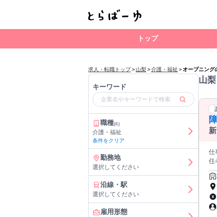
トップ
求人・転職トップ
>
山梨
>
介護・福祉
>
オープニング
山梨
キーワード
職種
(6)
新
介護・福祉
条件をクリア
仕
勤務地
任
選択してください
して
す
沿線・駅
は
選択してください
成
利
雇用形態
っていただきま