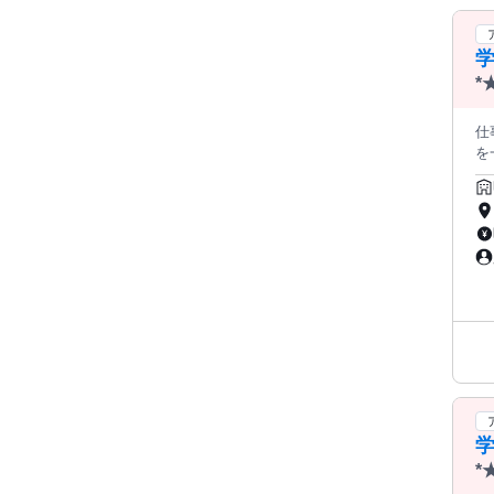
学
*
O
仕
を
か
習
務 こども達をサポート♪ こどもたちが安心して過ごせる放課後の居場所 づくりを一緒につくるお仕事です。遊びや活
動
安心して働けます
緒
ら、
学
*
O