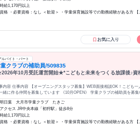
時給1,170円以上
中 の見守りが中心で、無資格・未経験でもOK◎経 験豊富なスタッフがしっ
資格 ・必要資格：なし ＜歓迎＞ ・学童保育施設等での勤務経験がある方 【こんな方
。 ☆やりがいPOINT☆ こどもたちの成長をすぐそばで感じられるお仕事 です。遊びや生活習慣を一
に学びながら、でき ることが増えていく姿を見るたびに大きなやりがい を
にも是非】 ☆オープニングスタッフとして働きたい ☆主婦(夫)パート・アル
安心し て過ごせる居場所づくりを行っています。 面接について WEB面接も可能です。 ご希望の方はお気軽にご
探している方 ☆学校や保育園などで勤務経験のある方 ☆将来こどもと関わ
相談ください◎ 見学について 職場見学は受け付けておりません。 ご了承くだ
きたい学生さん(高卒以上) ☆家庭と両立して短時間で働きたい主婦(夫)さん 
クのある方・仕事復帰をお考えの方も歓迎 当社グループにおける日本版DBSの対応に
お気に入り
ついては下記リンクよりご確認ください https://www.socioak.com/saiyopolicy
アルバイト・パート
童クラブの補助員/509835
★2026年10月受託運営開始★*こどもと未来をつくる放課後♪
K！＞
事内容 仕事内容 【オープニングスタッフ募集】WEB面接相談OK！こども
一緒に作る仲間を募集しています 《10月OPEN》 学童クラブの補助員を募
らスタートで きるお仕事です♪ ●こどもたちが安心・安全に過ごせる 居場所
明日葉 大月市学童クラブ たきご
の見 守りなど） ●登室、退室管理 ●保護者対応 ●支援員のサポート ●教室
アクセス JR中央本線「初狩駅」徒歩8分
時給1,170円以上
中 の見守りが中心で、無資格・未経験でもOK◎経 験豊富なスタッフがしっ
資格 ・必要資格：なし ＜歓迎＞ ・学童保育施設等での勤務経験がある方 【こんな方
。 ☆やりがいPOINT☆ こどもたちの成長をすぐそばで感じられるお仕事 です。遊びや生活習慣を一
に学びながら、でき ることが増えていく姿を見るたびに大きなやりがい を
にも是非】 ☆オープニングスタッフとして働きたい ☆主婦(夫)パート・アル
安心し て過ごせる居場所づくりを行っています。 面接について WEB面接も可能です。 ご希望の方はお気軽にご
探している方 ☆学校や保育園などで勤務経験のある方 ☆将来こどもと関わ
相談ください◎ 見学について 職場見学は受け付けておりません。 ご了承くだ