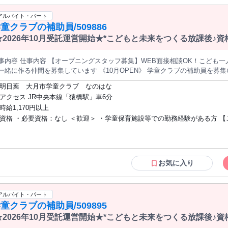
アルバイト・パート
童クラブの補助員/509886
★2026年10月受託運営開始★*こどもと未来をつくる放課後♪
K！＞
事内容 仕事内容 【オープニングスタッフ募集】WEB面接相談OK！こども
一緒に作る仲間を募集しています 《10月OPEN》 学童クラブの補助員を募
らスタートで きるお仕事です♪ ●こどもたちが安心・安全に過ごせる 居場所
明日葉 大月市学童クラブ なのはな
の見 守りなど） ●登室、退室管理 ●保護者対応 ●支援員のサポート ●教室
アクセス JR中央本線「猿橋駅」車6分
時給1,170円以上
中 の見守りが中心で、無資格・未経験でもOK◎経 験豊富なスタッフがしっ
資格 ・必要資格：なし ＜歓迎＞ ・学童保育施設等での勤務経験がある方 【こんな方
。 ☆やりがいPOINT☆ こどもたちの成長をすぐそばで感じられるお仕事 です。遊びや生活習慣を一
に学びながら、でき ることが増えていく姿を見るたびに大きなやりがい を
にも是非】 ☆オープニングスタッフとして働きたい ☆主婦(夫)パート・アル
安心し て過ごせる居場所づくりを行っています。 面接について WEB面接も可能です。 ご希望の方はお気軽にご
探している方 ☆学校や保育園などで勤務経験のある方 ☆将来こどもと関わ
相談ください◎ 見学について 職場見学は受け付けておりません。 ご了承くだ
きたい学生さん(高卒以上) ☆家庭と両立して短時間で働きたい主婦(夫)さん 
クのある方・仕事復帰をお考えの方も歓迎 当社グループにおける日本版DBSの対応に
お気に入り
ついては下記リンクよりご確認ください https://www.socioak.com/saiyopolicy
アルバイト・パート
童クラブの補助員/509895
★2026年10月受託運営開始★*こどもと未来をつくる放課後♪
K！＞