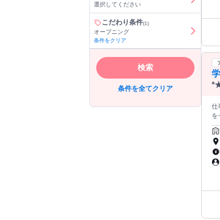
選択してください
掃
す
補佐業務 
こだわり条件
(1)
か
オープニング
業
条件をクリア
く喜び
レ
戦
検索
学
方 
*
条件を全てクリア
O
仕
を
か
習
務 こども達をサポート♪ こどもたちが安心して過ごせる放課後の居場所 づくりを一緒につくるお仕事です。遊びや活
動
安心して働けます
緒
ら、