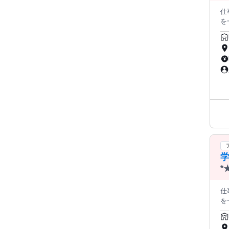
仕
を
か
習
務 こども達をサポート♪ こどもたちが安心して過ごせる放課後の居場所 づくりを一緒につくるお仕事です。遊びや活
動
安心して働けます
緒
ら、
学
*
O
仕
を
か
習