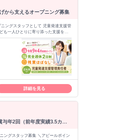
ちの理念や 子どもたちへの想いを共有
上げから支えるオープニング募集
 保護者の方々との 面
プニングスタッフとして 児童発達支援管
関係を築くことで、 真のパートナーシ
【応募資格】 児童発
環境です。 【給与】 月給
あるべき」 という、あなたの信念を 支
備、交通費支給、昇給あり、 賞与年2回
新しい環境で、子ども
し、 事業を育てる手応えを感じられま
ニングならではの
詳細を見る
 母体となり、万全のサポート体制を 整
与年2回（前年度実績3.5カ月
と理想のチーム で働くことができる環境
フ募集 ＼アピールポイン