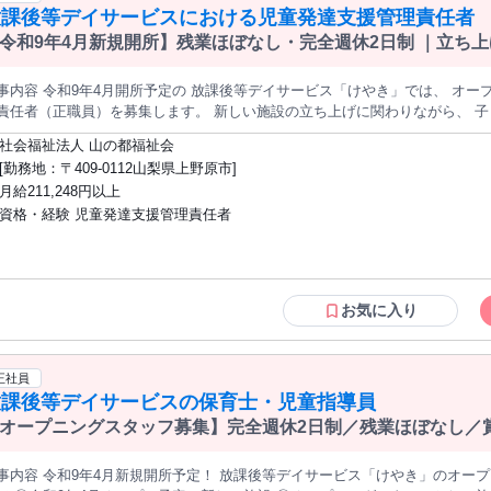
です！ オープニングスタッフとして、 あなたのアイデアや想いを 形にできる貴重な
放課後等デイサービスにおける児童発達支援管理責任者
………………………………………… （入社～） まずは、現場を通じて、私た
機会です！ 経験豊富な方はもちろん 「もっと自分らしい支援がしたい」 という熱意
TEP 2：創造・実践期】 …………………………………………… （入社後半年～） いよいよ、仲間
令和9年4月新規開所】残業ほぼなし・完全週休2日制 ｜立ち
当として実践していきます。 「計画通りに進んでいるか？」 「もっと良い方法はないか？」 日々子どもたち
をお持ちの方も歓迎します✨ ＊･｡･＊･｡･＊･｡･＊･｡･＊･｡･＊･｡･＊･｡･＊
表情を見ながら、 PDCAを回していきましょう。 この試行錯誤こそが施設の血肉となります。
事内容 令和9年4月開所予定の 放課後等デイサービス「けやき」では、 オー
や相談対応も重要な役割です。 一番不安を抱えている保護者に寄り添い 信頼
（正職員）を募集します。 新しい施設の立ち上げに関わりながら、 子ども一人ひとりに寄り添った支援を実
。 【STEP 3：発展・深化期】 …………………………………………… （1年後～） 施設の運営が軌道
いける、 やりがいの大きな仕事です。 開所前の準備段階から関われるため、 これまでの経験や資格を活かし、
てきたら、 次のステージへ進みます。 施設の研修制度で、知識や経験を高め、 保育士としての専門性を高めて
社会福祉法人 山の都福祉会
支援環境づくりに携わっていただけます。 【お仕事内容】 個別支援計画の作成・管理、 利用児童や保護者との
認定こども園や放課後児童クラブなど 法人の持つ多様な事業と連携した、 地域でもユニーク
[勤務地：〒409-0112山梨県上野原市]
談、関係機関との連絡調整、 支援スタッフへの助言・指導、施設運営に関わる業務全般です。 
組みを 企画することも検討しています。 チームみんなで、施設の可能性を どこまでも広げていけますよ♪ ◤￣
月給211,248円以上
理責任者資格をお持ちの方。 【勤務時間】 9:00～18:00 残業はほとんどありません。 【休日】 完全週休2日
￣￣￣￣￣￣￣￣￣￣ ✨この仕事で得られるもの✨ ＿＿＿＿＿＿＿＿＿＿＿＿＿＿＿＿◢ 「理想を形にす
資格・経験 児童発達支援管理責任者
で、年間休日117日を確保しており、 仕事と私生活の両立を目指したい方にも働きやすい
」経験 …………………………………………… 既存のルールに縛られず「こう
11,248円～で、 処遇改善手当・資格手当を含みます。 さらに、 社会保険完
グラムや施設運営に反映できます。 「創り上げる」やりがい …………………………………………… チームビル
前年度実績3.5カ月分）、退職金制度ありと、 安心して長く勤務できる待遇を整えています。 
ィングや 関係機関とのネットワーク構築など、 0→1のプロセスに深く関与
ちの成長を支えながら、 地域に根ざしたあたたかな施設を一緒につくっていきませんか。 オープ
……… 煩わしい運営・集客業務は法人が担当。 あな
がいと、 安定した勤務条件の両方を備えた職場です。 資格と経験を活かしてご活躍いただける方のご応募をお待
育士としての専門業務に 100%没頭できます！ ◤￣￣￣￣￣￣￣￣￣￣￣￣￣￣￣ 最後に… ✨一緒に働くあな
お気に入り
しています。
 ＿＿＿＿＿＿＿＿＿＿＿＿＿＿＿＿◢ 「既存の施設のやり方では 本当に届けたい支援ができない…」 「書類仕
に追われ、 子どもたち一人ひとりと向き合う 時間が足りない…」 保育士として、そんな葛藤やジレンマ
とは ありませんか？ あなたの経験と子どもたちへの 熱い想いを、ただの歯車としてではなく 事業所を創り
正社員
げるエンジンとして 活かせる場所が、私たち 『社会福祉法人まみゆり会』が
放課後等デイサービスの保育士・児童指導員
 あなたには、 これまでの経験を存分に発揮し ゼロから理想の支援を創り上げていく 中心人物になっ
オープニングスタッフ募集】完全週休2日制／残業ほぼなし／賞
きたいと 考えています。 運営や集客の不安は39年の歴史を持つ 法人がすべてバックアップします。 あなたは
）
だ、まっすぐに 子どもたちと向き合い、 保護者に寄り添い、 共に働く仲間
事内容 令和9年4月新規開所予定！ 放課後等デイサービス「けやき」のオープニングスタッ
です！ ご応募お待ちしております！