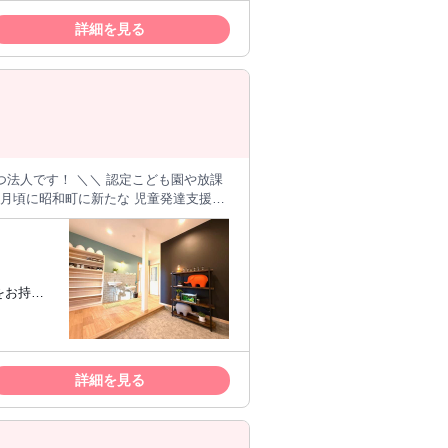
☆ブラン
詳細を見る
/
出勤 └子どもたちを迎える環境を整えま
詳細を見る
ぴったり