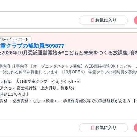
、空調や家具などの特殊清掃 など） ・Instagram等のSNS運用管理（動
。 【必須条件】 ・サービス管理責任者として配置要件を満たす方 ・個別支援計画
・食事仕込み補佐 単に支援を行うだけでなく、「その方が強みを活かして働けるか」「無理なく継続できる
の作成、モニタリング、関係機関連携などの実務を担える方 ・基本的なPC
」「仕事として品質を保てるか」といった観点から、支援と業務の両面を見て
持ちの方（Word、Excel、PowerPoint、メール対応など） ・利用者さん、
お気に入り
・地域資源・クリエイティブ業務・バックオフィス業務など、幅広い仕事を
関係機関と円滑に連携できるコミュニケーション力のある方 【歓迎条件】 ・就労継続
と成長を支える大切な役割です。 新規事業の立ち上げフェーズのため、支援体制や運営フローの整備、現場オペ
支援A型またはB型、就労移行支援等での勤務経験 ・新規事業や新規拠点の
ーションの構築にも主体的に関わっていただけます。 福祉の専門性を活かし
験 ・宿泊業、清掃業務、SNS運用、事務業務などの現場理解がある方 ・行
アルバイト・パート
したい方、利用者さんの可能性を広げる仕事がしたい方を歓迎します。
査対応、書類整備の経験がある方 ・スタッフ育成やチームマネジメントの経
童クラブの補助員/509877
【求める人物像】 ・利用者さんの強みや可能性を引き出す支援をしたい方 ・支援
★2026年10月受託運営開始★*こどもと未来をつくる放課後♪
だけでなく、事業づくりや現場改善にも前向きに取り組める方 ・変化の多い
K！＞
フェーズを柔軟に楽しめる方 ・現場の実務を理解しながら、周囲と協力して
事内容 仕事内容 【オープニングスタッフ募集】WEB面接相談OK！こども
整えられる方 ・地域に根ざした福祉事業に関心のある方
一緒に作る仲間を募集しています 《10月OPEN》 学童クラブの補助員を募
らスタートで きるお仕事です♪ ●こどもたちが安心・安全に過ごせる 居場所
明日葉 大月市学童クラブ やえざくら1・2
の見 守りなど） ●登室、退室管理 ●保護者対応 ●支援員のサポート ●教室
アクセス 富士急行線「上大月駅」徒歩5分
時給1,170円以上
中 の見守りが中心で、無資格・未経験でもOK◎経 験豊富なスタッフがしっ
資格 ・必要資格：なし ＜歓迎＞ ・学童保育施設等での勤務経験がある方 【こんな方
。 ☆やりがいPOINT☆ こどもたちの成長をすぐそばで感じられるお仕事 です。遊びや生活習慣を一
に学びながら、でき ることが増えていく姿を見るたびに大きなやりがい を
にも是非】 ☆オープニングスタッフとして働きたい ☆主婦(夫)パート・アル
安心し て過ごせる居場所づくりを行っています。 面接について WEB面接も可能です。 ご希望の方はお気軽にご
探している方 ☆学校や保育園などで勤務経験のある方 ☆将来こどもと関わ
相談ください◎ 見学について 職場見学は受け付けておりません。 ご了承くだ
きたい学生さん(高卒以上) ☆家庭と両立して短時間で働きたい主婦(夫)さん 
クのある方・仕事復帰をお考えの方も歓迎 当社グループにおける日本版DBSの対応に
お気に入り
ついては下記リンクよりご確認ください https://www.socioak.com/saiyopolicy