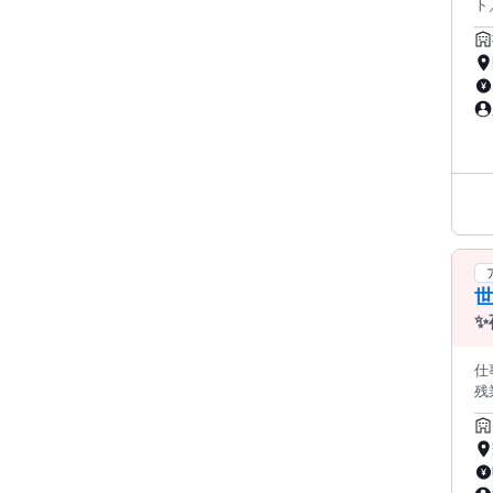
ト
で
険完備
て
・遊
許を
はほとんどあ
環境です。 【給与】 月給2
給
す。 新しい環境で、子どもたちの成長を支えながら、 地域に根
か。 オープニングならではのやりがいと、 安定した勤務条件の両
い
✨
仕
残
ない
✅カレー
✅「今日はど
不