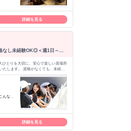
画作成、リール作成を含む） ・経理、事務
スキルをお
いただくことを期待しています。 宿泊
スタッフ、
詳細を見る
通じて利用者さんの就労機会を広げ、働
立ち上げ経
ながら、地域に根ざした事業づくりに挑
政対応、監
験がある
資格なし未経験OK◎＜週1日～
立ち上げ
仕組みを
一人ひとりを大切に、安心で楽しい居場所
集いたします。 資格がなくても、未経験
づくり （遊び・スポーツ・宿題や自主学
の清掃・消毒 ●その他、施設運営に係る業
かりサポートがするため、 初めての方も
感じられます。職員同士で協力しなが
バイトを
る仕事に就
さい。
☆ブラン
詳細を見る
/