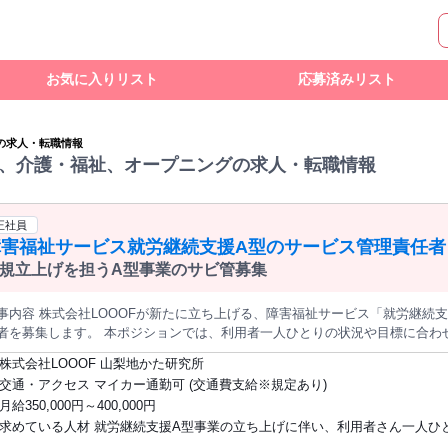
お気に入りリスト
応募済みリスト
の求人・転職情報
、介護・福祉、オープニングの求人・転職情報
正社員
障害福祉サービス就労継続支援A型のサービス管理責任者
規立上げを担うA型事業のサビ管募集
事内容 株式会社LOOOFが新たに立ち上げる、障害福祉サービス「就労継続
者を募集します。 本ポジションでは、利用者一人ひとりの状況や目標に合わ
働き続けられる環境づくりを担っていただきます。 就業場所は、山梨県内で古民家宿を展開する「るうふ」拠点で
株式会社LOOOF 山梨地かた研究所
。 るうふは、風土や建物の特色を活かし、築100年ほどの家屋を改修した古民家宿を運
交通・アクセス マイカー通勤可 (交通費支給※規定あり)
、個別支援計画の作成、アセスメント、モニタリング、利用者との面談、関
月給350,000円～400,000円
・管理、行政対応、各種書類整備、スタッフとの支援方針共有など、サービス
求めている人材 就労継続支援A型事業の立ち上げに伴い、利用者さん一人ひ
用者さんが日々取り組む業務が円滑に進むよう、業務設計・作業切り出し・
す。 利用者さんに従事いただく主な業務は以下の通りです。 ・るうふ山梨拠点の清掃業務（通常清
り添いながら、支援と事業運営の両面に主体的に関わっていただける方を求