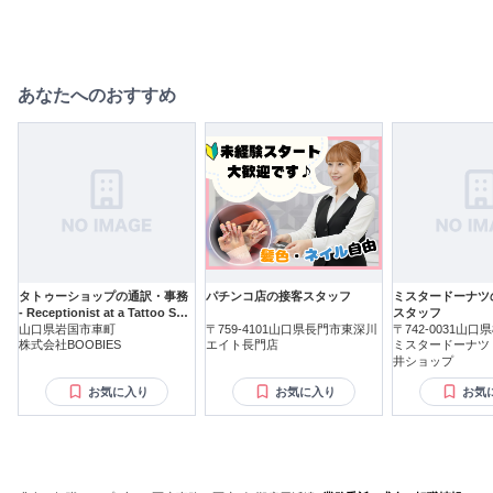
あなたへのおすすめ
タトゥーショップの通訳・事務
パチンコ店の接客スタッフ
ミスタードーナツ
- Receptionist at a Tattoo Sho
スタッフ
p
山口県岩国市車町
〒759-4101山口県長門市東深川
〒742-0031山
株式会社BOOBIES
エイト長門店
ミスタードーナツ
井ショップ
お気に入り
お気に入り
お気