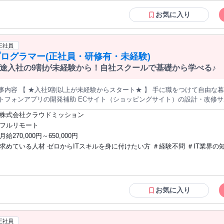
即戦力採用で給与面を優遇します！ 【こんな方とはぜひお会いしたいです！】 ◎失敗
「動く」面白さも感じながら、 実務で活かせるスキルを身に付けていきましょう！ ★対象資格一覧（一部
を恐れず積極的に学ぶ姿勢がある方 ◎AI・IT・DXの世界で成長したい方 ◎
お気に入り
情報技術者試験（FE）－15,000円 応用情報技術者試験（AP）－25,000円 CCNA－1
とに興味がある方 ◎収入・スキルアップを叶えたい方 ◎頑張りを認めても
vel 1 / LinuC Level 1－15,000円 LPIC Level 2 / LinuC Level 2－20,000円 LPIC
◎様々な経験を積みながら可能性を広げたい方 ◎手に職をつけて自分自身の
acle Certified Java Programmer, Silver SE－10,000円 Oracle Certified Jav
めたい方 ◎在宅勤務で自分のペースを大切にしたい方 年齢の条件と理由：あり（例外
正社員
tabase ORACLE MASTER Silver DBA－15,000円 Oracle Database ORAC
事由3号のイ・29歳以下（長期勤続によるキャリア形成のため））
ログラマー(正社員・研修有・未経験)
ソシエイトレベル－15,000円 AWS プロフェッショナルレベル－25,000円
途入社の9割が未経験から！自社スクールで基礎から学べる♪
事内容 【 ★入社9割以上が未経験からスタート★ 】 手に職をつけて自由な暮らしを手に入
トフォンアプリの開発補助 ECサイト（ショッピングサイト）の設計・改修サ
グやテスト業務 プログラム修正、バグチェック、仕様書作成など 研修後は
株式会社クラウドミッション
 ▶2ヶ月目：開発ツールやセキュリティ、DB知識を
フルリモート
る実習 ▶3ヶ月目：グループでのアプリ開発演習＆プロジェクト発表 3ヶ月間の学習成果を活かし、 研修の最後に
月給270,000円～650,000円
終プロジェクトを作成します。 プロジェクトの発表を通じて、自己成長を実
求めている人材 ゼロからITスキルを身に付けたい方 ＃経験不問 ＃IT業界の知識や資格
【 ★求人のポイント★ 】 1. 未経験歓迎、ゼロから学べる研修プログラム 3ヶ月間の充実した研修
、 プログラマーとしての基礎から実務スキルまでしっかりサポート！ 完全未
は不要！(入社後の研修で身につけられます) ＃学歴・文理不問 「IT業界にチャレンジ
カリキュラム◎ 2.手厚いサポートとフォロー体制 先輩社員やリーダーからの指導やサポートが充実してお
したいけれど、 未経験だと不安…」 そんなあなたも大歓迎！ 全力でサポートしま
、 困った時にはすぐに助けてもらえる環境◎ フィードバックを通じて成長を実感しながら
！ ＼今までの経験ではなく「意欲」「人柄」を重視した選考です！／ 【こんな方は
スキルアップサポート 基本情報、LPIC、AWSなどの資格取得を支援！ 資
ぜひご応募ください】 ◎幅広いIT知識を身につけたい方 ◎人と話すことや
お気に入り
持つことで、さらにキャリアアップが可能です。
ことが好きな方 ◎相手の立場になって物事を考えられる方 ◎安定した環境
たり活躍したい方 ◎周囲とのチームワークを大切にできる方 ◎向上心や成
持ちの方
正社員