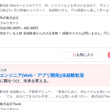
事内容 Webサービスやアプリ、AI、クラウドなどを手がける当社で、 IT
社後は3ヶ月の研修からスタート。未経験の方も、ITの基礎から楽しく学べます！ ■主な仕事内容 ・Webサ
プリの開発 ・AIを活用したシステム開発 ・クラウド環境の構築・運用 ・サー
RaY株式会社
スキルに合った仕事からスタート。先輩と一緒に、少しずつできることを増やしていきまし
フルリモート
ト ・3ヶ月の研修でITデビュー ・研修期間はフルリモート ・開発もインフ
月給280,000円～400,000円
同期や先輩と一緒に成長できる ■教育・研修制度 入社後は、ITって何？という基礎から学びます。 専任講師が
求めている人材 未経験者からの入社多数！ 経験やスキルは問いません。IT
にサポートするので、分からないことは何度でも質問できます！ ■研修内容の例 プログラミング／アプリ開発／サ
ー・クラウド／AWS／データベース・SQL／生成AIの活用／プロンプト作成 PC操作に不安がある方にはPC研
り、これから新しいことにチャレンジしたい方を歓迎します！ ■こんな方にピッタリ
人経験がない方にはビジネスマナー研修もご用意しています。 ■プロジェクト例 ・有名企業のWebサービス開発
・未経験からITエンジニアを目指したい ・手に職をつけて長く活躍したい 
AIを活用したシステム開発 ・AWSやAzureのクラウド案件 ・金融、医療、
めに収入をアップさせたい ・新しい知識やスキルを身につけたい ・仲間と
Web・IT・SNSの仕組み／Photoshop・Illustrator等のデザインソフト／HTML・CSS等の
く成長したい ・頑張りをしっかり評価してほしい 学歴・職歴・IT経験は不問です。
お気に入り
eb技術／デザイン制作・企画立案／Web動画の制作・編集。PC操作に不安の
PC操作に自信がない方や、社会人デビューを目指す方も安心してご応募くだ
正社員
Tエンジニア(Web・アプリ開発)|未経験歓迎
に職をつけ、未来を変える。
容 未経験から、IT業界デビュー。 「将来のために、何かスキルを身につけたい」 「もっと自由な働き方をした
でも、自分にできるのか不安…」 そんな想いを持つ方へ。 株式会社Tbookでは、 未経験からWebエンジニアと
長できる環境を整えています。 入社後は、2ヶ月間の研修からスタート。 ITの基礎から、 プログラミング・
株式会社Tbook
eb制作・システム開発まで、 段階的に学べるため、 知識ゼロからでも安心して挑戦できます。
フルリモート