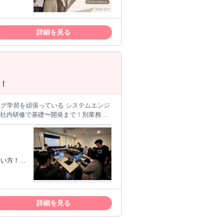
件配属後の
ックを前向
13:00 コードレビュー・フィードバック対応
みたい方
 入社後のサポート体制
詳細を見る
1on1面談で成長目標を確認。社内勉強
やリモートワークのエンジニアを目指し
！
いきましょう。
グラミング学習を頑張っている システムエンジ
フルリモ社内研修で基礎〜開発まで！別業務な
に積み上げていきたい… そう感じている
や保守の仕事ばかりで開発に携われな
高い方！未
未経験からでもエンジニアとして活躍で
修では上
談・メンタルフォロー】 【同期や他のメ
バックエ
から一貫してキャリ
詳細を見る
ても、自分の目指す理想的なエンジニ
てみたい
ん。 エンジニアとしての未来の目標を