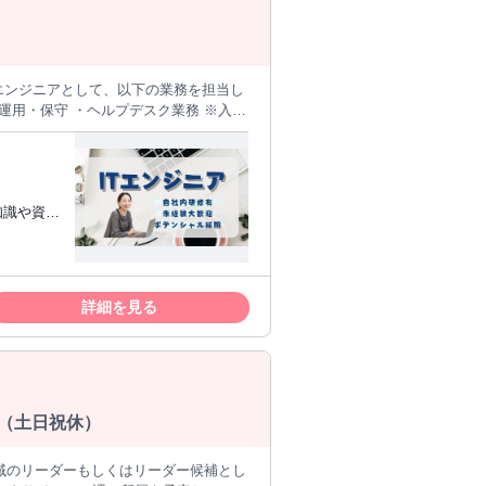
Tエンジニアとして、以下の業務を担当し
運用・保守 ・ヘルプデスク業務 ※入社
：技術研修 プロ
作方法 ネットワーク・サーバーの基本概念
OJTを通じて先輩エンジニアがしっか
完全未経験でも安心♪実務に即した技術を
ながら進めます♪ 3.資格取得
人と接する
詳細を見る
 資格取得に必要な書籍は会社が用意◎
で長期にわ
長意欲をお
集（土日祝休）
領域のリーダーもしくはリーダー候補とし