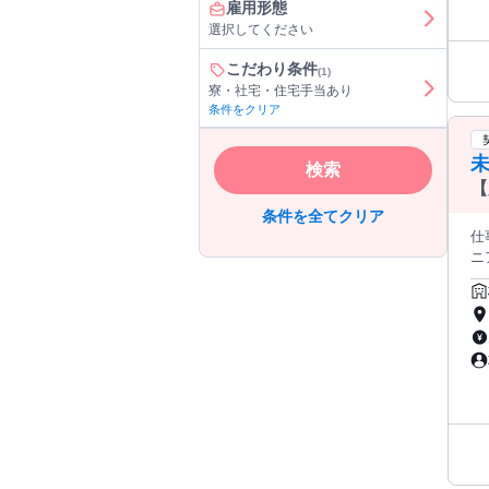
雇用形態
配
選択してください
例
15
こだわり条件
(1)
配
寮・社宅・住宅手当あり
会も随時開催。 ■ 
条件をクリア
ます。 Q. 研修に合格できなかったらどうなり
に使
清潔感があれ
検索
ト
【
条件を全てクリア
仕
ニ
し！ 『プログラミングスクールや、職業訓練校をせっかく卒業し
が
方も少なく
が
い…
ン
きる環境を
ら
ン
ア
ア