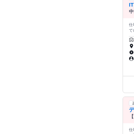
I
中
仕
て
後は
の
グ
と設定方法 ▶3ヶ月目：実
ョ
りサポートします
研
段階的に学
す
て
支
資
【
仕