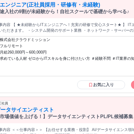
Tエンジニア(正社員採用・研修有・未経験)
途入社の9割が未経験から！自社スクールで基礎から学べる♪
事内容 【 ★未経験からITエンジニアへ！充実の研修で安心スタート★ 】 I
いただきます。 ・システム開発のサポート業務 ・ネットワーク・サーバーの
、あなたの適性や希望に応じて、最適なプロジェクトに配属いたします。 研修内容 ▶1ヶ月目：IT基礎研修 IT業界
株式会社クラウドミッション
基本知識や専門用語の習得 パソコンの基本操作、タイピング練習 セキュリティ基礎知識 ▶2ヶ月目
フルリモート
ラミング言語の基礎（Java、Pythonなど） データベースの基礎知識と操
月給260,000円～600,000円
践研修 模擬プロジェクトを通じたシステム開発演習 チームでの課題解決、コミュニケーシ
求めている人材 ゼロからITスキルを身に付けたい方 ＃経験不問 ＃IT業界の知識や資格
ンスキルの向上 成果物のプレゼンテーションとフィードバック ※研修後も、
。 ー 【 ★求人のポイント★ 】 1. 未経験歓迎、ゼロから学べる研修プログラム 3ヶ月間の充実した
は不要！(入社後の研修で身につけられます) ＃学歴・文理不問 「IT業界にチャレンジ
修で、 ITエンジニアとしての基礎から実務スキルまでしっかりサポート！ 
したいけれど、 未経験だと不安…」 そんなあなたも大歓迎！ 全力でサポートしま
べるカリキュラム◎ 2.手厚いサポートとフォロー体制 先輩社員やリーダーからの指導やサポートが充実し
！ ＼今までの経験ではなく「意欲」「人柄」を重視した選考です！／ 【こんな方は
おり、 困った時にはすぐに助けてもらえる環境◎ フィードバックを通じて成長を実感し
ぜひご応募ください】 ◎幅広いIT知識を身につけたい方 ◎人と話すことや
お気に入り
援とスキルアップサポート 基本情報、LPIC、AWSなどの資格取得を支援！
ことが好きな方 ◎相手の立場になって物事を考えられる方 ◎安定した環境
格を持つことで、さらにキャリアアップが可能です。
たり活躍したい方 ◎周囲とのチームワークを大切にできる方 ◎向上心や成
持ちの方
正社員
データサイエンティスト
市場価値を上げる！】データサイエンティストPL/PL候補募
事内容 ＜＜仕事内容＞＞ 【お任せする業務・役割】 AI/データサイエンス