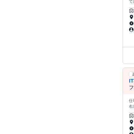
て
す
す
決
成
し
大
方
だ
せ
な
ク
サ
た
I
い
出
フ
な
イキと
仕
多
右肩
ャ
ンス
リ
ン
ク
給
事