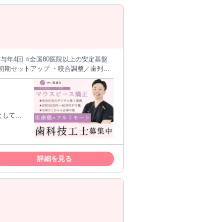
文系から
新しい仲
働きたい
 エンジニアと関係ない別業務はありませ
たい方 名
 フルリ
きませんが、SEから別分野へのキャリア
ム開発に
お仕事で
初期セットアップ ・咬合調整／歯列配
案件に
化 ・アタッチメントの位置・形状の選
す。 ※フルリモート案件は一部ありま
ァインメントを含む） ・提出前の最終
フスタイルに制限がある方でも ご自身
としてス
したい！ ・とにかくなりたい自分にな
ワーク。 本院「レオンデンタルオフィ
リング対
任を持ってプロジェクトを遂行していた
。 明るく風通しの良い職場で、研修・
す。
方 ・副
信頼関係
詳細を見る