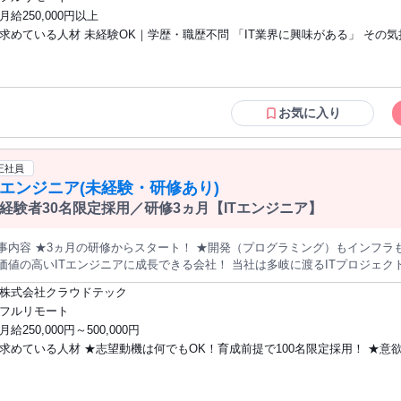
しくない」 「IT業界は初めて」 「タイピングにも自信がない」 そんな方でも大丈夫です。 実際に、 未経験から
月給250,000円以上
タートした先輩たちも、 少しずつスキルを身につけながら Web業界で活躍しています。 専任講師
求めている人材 未経験OK｜学歴・職歴不問 「IT業界に興味がある」 その気持ちがあ
 “できること” を一つずつ増やしていける環境です。 ＝＝＝＝＝＝＝＝＝＝＝＝＝＝＝＝＝＝ 具体的なお仕事内容
修後は、 適性や希望に合わせて、 さまざまなプロジェクトへ携わっていただきます。 まずは簡単な業
れば大丈夫です。 パソコンが苦手な方もOK。 異業種から転職した先輩も多数活躍
 少しずつステップアップしていきます。 ■ Webサイト制作 企業ホームページやサービスサイトなど、 Webペー
中！ 20代活躍中！ ＝＝＝＝＝＝＝＝＝＝＝＝＝＝ こんな方にピッタリ！ ✅ 手に職を
修正を行います。 ■ Webシステム開発 ECサイトや予約システムなど、 便利なサービスやシステムの開発を
つけたい ✅ IT・Web業界に興味がある ✅ 生成AIなど最新技術を学びたい ✅
サポート スマホアプリや業務システムなど、 開発プロジェクトのサポート業務を担当しま
とに挑戦したい ✅ 仲間と一緒に成長したい ✅ 将来的にリモートワークしたい
お気に入り
、 デザイン領域に携われる案件もあります。 ■ IT
ルを身につけて市場価値を上げたい ✅ Web制作やデザインに興味がある ＝＝＝＝＝＝
業務 システム運用や問い合わせ対応など、 IT業界の基礎から経験を積める業務もあります。 ＝＝＝＝
＝＝＝＝＝＝＝＝ こんな方が活躍中！ ・飲食スタッフ ・接客／販売 ・営業職 ・事務
＝＝＝＝＝＝＝＝＝ 入社後の研修内容 【1ヶ月目】 まずはITの基礎から学びます。 ■ IT基礎 ■ プログラミ
職 ・工場勤務 ・フリーター ・主婦（夫） など、 未経験からスタートした先輩が多数
正社員
基礎（Java／Python） ■ データベース・SQL ■ 開発環境構築 「コードが動いた！」 そんな小さな成功体験を積み
活躍しています！ ＝＝＝＝＝＝＝＝＝＝＝＝＝＝ 年齢の条件と理由：あり（例外事由
Tエンジニア(未経験・研修あり)
がら、 少しずつ理解を深めていきます。 わからないことは、 その場ですぐ質問できる環境なので、 未経験の方
3号のイ・30歳未満（長期勤続によるキャリア形成のため））
目】 次は “つくる側” の経験へ。 ■ Web制作（HTML／CSS／JavaScript） ■ フロントエンド開
経験者30名限定採用／研修3ヵ月【ITエンジニア】
バックエンド開発 ■ チーム開発演習 実際に手を動かしながら学ぶ、 実践型の研修です。 チームで協力しながら進
ため、 「一人で置いていかれる」 ということはありません。 ＝＝＝＝＝＝＝＝＝＝＝＝＝＝＝＝＝＝ この仕事の
事内容 ★3ヵ月の研修からスタート！ ★開発（プログラミング）もインフラ
 将来性の高いスキルが身につく ◎ フルリモート案件
の高いITエンジニアに成長できる会社！ 当社は多岐に渡るITプロジェクトを手掛けているので、 「あなたが目
り ◎ キャリアアップを目指せる ◎ デザイン×ITの幅広い経験が積める ◎ 
したいエンジニア」にチャレンジできます！ 詳しく分からない…という方も
 ＝＝＝＝＝＝＝＝＝＝＝＝＝＝＝＝＝＝ 最初から、 完璧である必要はありません。 大切なのは、
株式会社クラウドテック
入社後は3ヵ月の研修から始めます。 研修期間はフルリモートで、お住まいの場所でスター
「やってみたい」という気持ちです。 あなたの “これから” を、
フルリモート
できます！ 専任講師が「ITとは？」「開発とは？」「インフラとは？」など
月給250,000円～500,000円
ください！ 「学びたい」「成長したい」という想いを実現できる会社です。 ＜研修の流れ＞ ▼1～2ヵ月目／
求めている人材 ★志望動機は何でもOK！育成前提で100名限定採用！ ★意
修 まずは会社理解を深めたりITの基本を学べる研修から始めます。 社会人
後、専任講師によるIT研修をスタート！ ・プログラミング言語（Java、Pythonなど） ・インフラ
極採用！ ★3ヵ月の研修でITエンジニアのスタートラインに立てます！ 入社
イッチ、ルーターなど）を丁寧に教えていきます。 ▼3ヵ月目／実践研修 学んだ基本知識を活かして、より実践的
から始めるので未経験の方も安心して入社してください！ 少しでも経験があ
研修に移ります。 プログラムの実行や実機を使ったネットワークの構築など