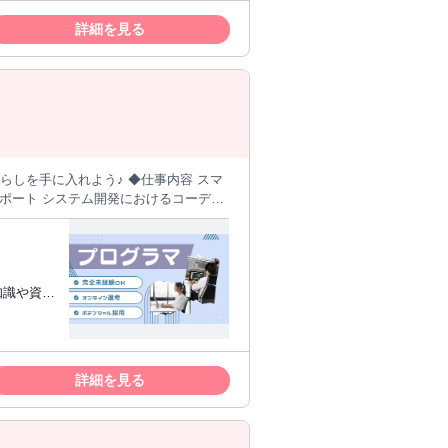
抜粋） 基
新しいこ
詳細を見る
5,000円 CCNP－25,000円 LPIC
らいたい方
 Level 3 / LinuC Level 3－25,000円
価値を高
a Programmer, Gold SE－15,000円 Oracle
LE MASTER Gold DBA－25,000円 AWS
れよう♪ ◆仕事内容 スマ
ポート システム開発におけるコーディ
小さなプロジェクトから少しずつ実践に
感◎ フィードバックを受け更なるスキ
経験でも安心♪実務に即した技術を段階
進めます♪ 3.資格取得支援
格取得に必要な書籍は会社が用意◎ 資格
人と接する
詳細を見る
で長期にわ
長意欲をお