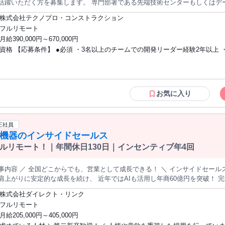
活躍いただく方を募集します。 専門部署である先端技術センターもしくはデ
。 多様な業界向けのデータ分析や分析システム開発に従事いただく中で、チ
株式会社テクノプロ・コンストラクション
。 同社取引先もしくは開発センターにて業務を行います。 ※経験や希望に
フルリモート
定いたします【プロジェクト例】 ・データ収集利活用基盤一元化システム設
月給390,000円～670,000円
AIに関する知見共有およびアドバイス・自動車自動運転走行に関わる分析課題
資格 【応募条件】 ●必須 ・3名以上のチームでの開発リーダー経験2年以上 ・P
た遠隔診断のコンサルティング・AIによる個人認識・表情認識・眠気認識などのシステム開発 従業
手技術系アウトソーシング企業の正社員募集となります。 これまでの開発経
とSQL実装およびAIライブラリを使用した業務経験3年以上 ・顧客の課題ヒ
、腰を据えて長く働きたい方、ぜひ一緒に働きませんか？ ご不明な点があれ
およびレポーティング経験 ●主な環境・ツール ・Python、SQL、MATLAB、
さい。 皆様からのご応募を心よりお待ちしております！ ≪your smile、 my h
イブラリ ・Java、C# ・クラウド、オンプレ ●求める人物像 ＜マインド＞ 
になれる。 あなたの笑顔のために 上質なホスピタリティは、人と企業の魅力
ジ精神旺盛な方 ・顧客との会話が好きな方 ・クラウドなどの先端技術に興
お気に入り
業種でのアウトソーシングを展開する 【ワールドホールディングス】と 人
歓迎条件 ●尚可 ・クラウドの取扱い経験のある方 ・情報セキュリティ資格
を持つ 【JTB】が手を組みツーリズムマーケットに特化した “ホスピタリテ
方
ービス会社です。 ●ホスピタリティアウトソーシングとは？ ● JTB コミュ
正社員
 人材育成のノウハウで育成された高いホスピタリティを有した人材によって
T機器のインサイドセールス
サービスの提供を実現します。 当社は、JTBが培った人材育成プログラムを
していくための教育を一番の強みとしています。 また安心して勤務いただく
ルリモート！｜年間休日130日｜インセンティブ年4回
面談、連絡による状況把握と対応」を行うことを全担当者が実践しております
活躍できるよう全力でサポートいたします！ ＜＜アピールポイント＞＞ 【最先端AI・自動運転など話題のPJが
事内容 ／ 全国どこからでも、営業として成長できる！ ＼ インサイドセール
数】 データサイエンス・AI領域のPLまたはPL候補を募集！ 【エンジニア
上がりに安定的な成長を続け、 近年ではAIも活用し年商60億円を突破！ 完全在宅だからこそ、 ワークライフバラ
リアプランを共に描く「キャリア・デザイン・アドバイザー」と、スキルを
を大切にしながら、 営業としてのキャリアを築けます◎ ━━━━━━━━━━━━━━━━━ ✅この求人のポイ
ュー・エンジニアリング・マネージャー」を設置。 あなたの理想のキャリア
株式会社ダイレクト・リンク
ト✅ ●最新AIを活用！充実の研修やサポート制度◎ ●完全在宅／フルリモート 
×完全週休2日制】 様々な技術に挑戦できる環境でありながら、土日祝休み
フルリモート
年2回／昇給率18%の実績あり ●年間休日130日（2026年）／土日祝休み ━━
月給205,000円～405,000円
内容】 法人企業に対して、 PC・周辺機器・ソフトウェアなどの IT商材をご