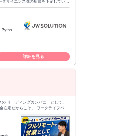
ータサイエンス課の所属を予定していま
ームと開発をコントロールしていきま
応じてポジションや担当プロジェクトを
計・AIベンダーへのデータ分析、特に生
に対する提案、データ分析・AIを活用
ython
員数20000人超の
験を活かしたい方、キャリアを積みたい
アリング
ば、面接時や応募時にお気軽にご相談く
各種AIラ
appiness≫ あなたの笑顔があるから幸
・チャレン
を最大に引き出す。 わたしたちは多様
味がある方
詳細を見る
材育成に関する知見と豊富なネットワー
をお持ちの
ィアウトソーシング”を 実現する総合人材
ニケーションデザインが30年かけて蓄積し
、 他社とは異なるホスピタリティの高
もとに 安心して就業し、そして成果を
ためのフォローアップ体制に 「こまめ
。 そのためスタッフの皆さまが、イキ
スの リーディングカンパニーとして、
の成長を阻まない独自のフォロー体制】 キ
最大限引き出す案件をアサインする「バ
を全力で支援します。 【リモートワー
●未経験可 ●インセンティブ年4回 ●昇
でライフワークバランスも抜群です！
━━━━━━━━━━━━━━━ 【仕
提案するインサイドセールスです。 ＜