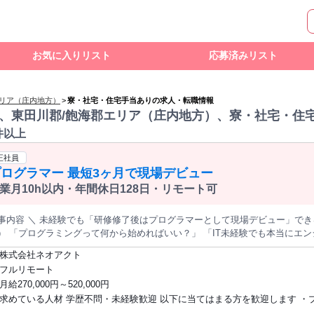
お気に入りリスト
応募済みリスト
エリア（庄内地方）
>
寮・社宅・住宅手当ありの求人・転職情報
、東田川郡/飽海郡エリア（庄内地方）、寮・社宅・住
件以上
正社員
ログラマー 最短3ヶ月で現場デビュー
業月10h以内・年間休日128日・リモート可
事内容 ＼ 未経験でも「研修修了後はプログラマーとして現場デビュー」できる
でも本当にエンジニアになれる？」 そんな不安を、
 ACTは最長6ヶ月の研修制度で解消します。 ■ NEO研修（最短1カ月〜最長6カ月） 担当講師2名が合格が出るまで
株式会社ネオアクト
底サポート。 ※研修期間中は案件への配属はありません。安心して学習に集中できます。 《研修ス
フルリモート
プ1 ～1か月目～】IT業界の基礎固め ビジネスマナー研修・IT業界基礎研修・言語基礎研修
月給270,000円～520,000円
月目～】言語研修 JAVA / Python / C# / HTML&CSS / JavaScrip
求めている人材 学歴不問・未経験歓迎 以下に当てはまる方を歓迎します ・プログラ
テップ3 ～3か月目～】実践的プログラミング研修 コーディング基礎〜プログラムの実行まで。実
題に取り組みます。 ▼ 平均4ヶ月目〜：案件配属・本格稼働 研修修了後はプログラマーとして案件に直接
ミングやITの仕事に興味がある方 ・わからないことを素直に聞きながら着実