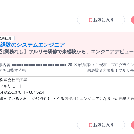
属されます。動作確認業務などからスタートし、徐々に開発業務へステップアップ。 ■ 1日の流れ（案
れる方 ・物事を順序立てて考えるのが得意、または好きな方 ・フィードバ
） 10:00 朝会・タスク確認 10:30 コーディング・実装作業 12:00 昼休み 
きに受け止め、改善できる方 ・プログラマーとしてキャリアをスタートして
:00 テスト・デバッグ作業 18:00 進捗報告・翌日準備 19:00 退社（残業月平均10時間以内） ■
※学歴・専攻・前職は問いません
お気に入り
属後も先輩エンジニアによるコードレビュー・OJTサポートが継続。定期的な
よくある不安・Q&A Q. 本当に知識ゼロでも大丈夫ですか？ A. はい。研修で基礎からしっかり学べ
ますか？ A. 2名の講師が合格するまで個別サポートします。 Q. 入社後
契約社員
う言語は選べますか？ A. 適性・希望を考慮のうえ配属先を決定します。 Q. 服装・髪型の規定はありますか？ A.
未経験のシステムエンジニア
ばOKです。 ■ こんな方が活躍しています ・「プログラミングに興味があるが何も知らない」からスター
した方 ・前職が営業・接客・事務などIT未経験の方 ・将来はフリーランス
別業務なし】フルリモ研修で未経験から、エンジニアデビュー
ている方 スキルはゼロからで構いません。学ぶ意欲があれば一緒に成長して
事内容 ======================= 20−30代活躍中！ 現在、プロ
アを目指す皆様！ ======================= 未経験者大募集！
たのに』 「未経験」というだけで、なかなか就職先
株式会社三河屋
ない… 「30歳」を超えているから… 「実務経験」を積んでキャリアを確実
フルリモート
ないかと思います。 IT業界人手不足というものの、 未経験からエンジニアになるのは、ハードルが高いの
月給251,370円～687,525円
現状です。 ×エンジニアとは関係ない仕事の配属になってしまう… ×テスト
求めている人材 【必須条件】 ・やる気採用！エンジニアになりたい熱量の
 ×難しい技術を、独学で学ぶのには限界がある…など 株式会社三河屋では、200人以上を育成してきた圧倒的なエ
ジニア育成研修でスクール卒業生や、 独学でしっかり学ばれた皆様に対して
経験でも大歓迎です！ 【あるといい条件】 ・バックエンド言語の学習履歴のある方
整えています。 三河屋の強み☆☆☆☆☆ 【別業務なし！フルリモート社内研修】 【給与を受け取りなが
・ITエンジニアのスクールや職業訓練を卒業した、する予定の方 （弊社の研
、先輩エンジニアの１ON1指導-】 【キャリアサポーターによるキャリア相
流工程から学び、実際にアプリ開発を行っていただきます。HTML,CSSより
バーと助け合い勉強できる環境】 【それぞれの要望に寄り添う、透明度の高い案件提案制】 ０
ンドやフレームワークの勉強が主になってきます。） 以下の方は歓迎 ITエンジニアと
お気に入り
形成をしていける環境を整えています。 開発で経験を積み成長できたとして
して働いてみたい方 システムエンジニアに挑戦してみたい方 SEとして働い
、または自分の目指す理想的な労働環境を手に入れられないと意味がありませ