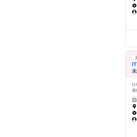
に詳
ス
ら、
研
トし、
ジの制作・
行います。 ■ アプリ開発
す。 ■ デザイン・クリエイティブ業務 バナー制作やUIデザインなど
サポート・運用
＝＝＝＝＝
ング
I
重ねな
でも安心です。 【2ヶ月
未
発 ■ 
める
仕
魅力 ◎ 未経験からIT業界へ挑戦できる ◎ 手に職をつけられる ◎
場価値
あ
指
ャリアを目指せる
ましょう。 教育研修制度 
ト
安心
研
意しています。 その
（ス
な