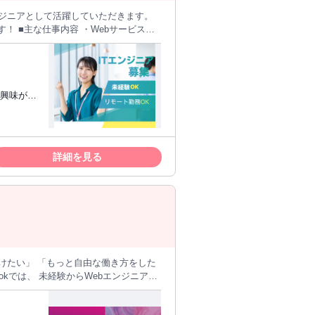
エンジニアとして活躍していただきます。
ービスや
バーやネットワークの運用・保守 まず
ょう！ ■この求人のポイ
ラも学べる ・頑張りが収入や昇格につな
に興味があ
修、
・将来のた
公共機関向けの開発 ・SNS、動画配信サ
一緒に楽し
詳細を見る
ある方にはPC研修も実施します。
さい！
 最初は、 「パソコン