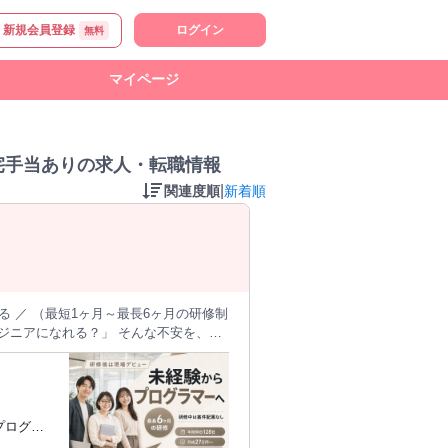
新規会員登録
ログイン
無料
マイページ
宅手当ありの求人・転職情報
|
関連度順
新着順
 ／ （最短1ヶ月～最長6ヶ月の研修制
テップ》 【ステ
を受講。 【ステップ2 ～2
tなど主要言語を学習。プログラマー歴10年以上の専
に進めら