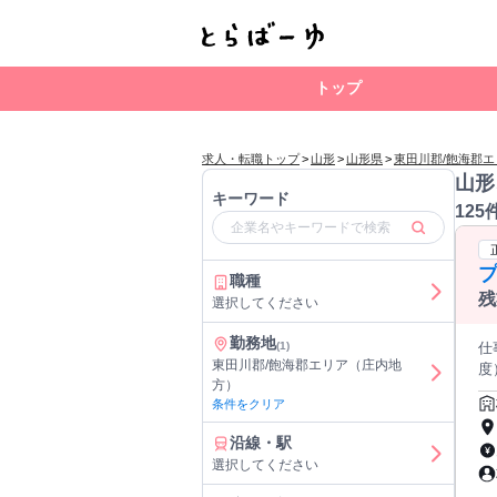
トップ
求人・転職トップ
>
山形
>
山形県
>
東田川郡/飽海郡
山形
キーワード
125
プ
職種
残
選択してください
勤務地
(1)
仕
東田川郡/飽海郡エリア（庄内地
度） 「プログラミングって何から始めればいい？」 「IT未経験
方）
NEO
条件をクリア
徹
ッ
沿線・駅
か
選択してください
任講師が指導。 【ス
務に近い課