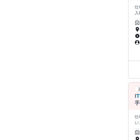
仕
入
ア
は
ン
がる ・
丁寧
ーバ
社会
・
ービスの開発 研修内容の例：
W
I
手
仕事内
い」 「
して 成
W