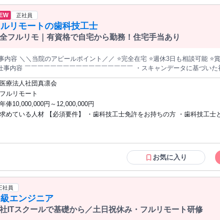
方 未経験からエンジニアとして働きたい方 IT業界に興味のある方 理系の方 
１人見つめ、キャリア構築を一緒にしていきましょう。 ☆+。未経験からシステム開発の実務経験を積んでいきた
理系職に挑戦したい方 完全週休二日制で働きたい方 土日休みで働きたい方 
EW
正社員
は、ぜひエントリーください！☆+。 - 業務内容 - ◆入社後の流れ ＜WEBエンジニア研修生｜４ヶ月間＞ 研修中
間を作りたい方 高月収で働きたい方 高月給で働きたい方 スキルを活かして
フルリモートの歯科技工士
、Webエンジニア研修を「フルリモート」で集中して受けていただきます。
方 営業職の方 将来独立したい方 フリーランスとして働きたい方 将来起業し
S、Docker、GIT（Github）、上流工程、アプリ開発
全フルリモ｜有資格で自宅から勤務！住宅手当あり
０からアプリ開発、コミュニケーション研修 ※システムエンジニア（HP制作やWEBシステム開発）に特化して
古屋で働きたい方 東京で働きたい方 大阪で働きたい方 在宅勤務で働きたい方
ますので、インフラエンジニア、AI、ゲームエンジニアになりたい方には向
モートで働きたい方 完全在宅で働きたい方 テレワークで働きたい方 システ
容 ＼＼当院のアピールポイント／／ ⭐完全在宅 ⭐週休3日も相談可能 ⭐賞与年4回 ⭐全国80医院以上の安定基盤
す。 ＜研修終了後、エンジニアデビュー！＞ 当社案件もしくはパートナー企業様の案件に入っていた
興味のある方 アプリ開発に興味のある方 直行直帰で働きたい方 賞与支給の
仕事内容 ￣￣￣￣￣￣￣￣￣￣￣￣￣￣￣￣￣ ・スキャンデータに基づいた
き、 システムエンジニアとしての【システム開発経験】を積んでいただきます。 ◆勤務地について 配属先の
働きたい方 弊社理念に共感できる方
／IPR計画 ・ステージごとの歯牙移動の制御 ・アライナー数・移動量の最適
る 愛知、東京、大阪のお好きな地域でエンジニアとして活躍していただきま
医療法人社団真凛会
および配置 ・歯科医師との連携による治療計画の修正・再プラン対応（リフ
、未経験1年目は出勤が必要な案件がほとんどです。 フルリモでの勤務は、実務経験を約１、2年以上積めば移行可
フルリモート
クおよびドクターとのプレビュー確認 ✅完全リモートの強み ￣￣￣￣￣￣￣￣￣￣￣￣￣￣￣￣￣ 全国どこか
す。 貴方の納得のいく環境で働けるよう、全力でサポートします。 他地域の方も、お気軽に相談くだ
年俸10,000,000円～12,000,000円
でも勤務可能です。 また、勤務時間の自由度も高く、家事・子育てなどライ
ア形成をしてほしい！ ・未経験だけど1年目からちゃんと開発したい、コ
求めている人材 【必須要件】 ・歯科技工士免許をお持ちの方 ・歯科技工士
ルを活かして働いていただけます。 ✅年間症例数1,000件以上。本気で技術を高めたい方を歓迎します。 ￣￣￣
ディングしたい！ ・勉強してきた技術を活かしたい！ ・自由な働き方を目指
￣￣￣￣￣￣￣￣￣￣￣￣￣ 北海道～沖縄まで全国80医院以上の提携ネット
キルアップ・成長したい意欲のある方 ・オンラインでの患者説明・カウンセ
、楽しく仕事したい！ ・本気でWEBシステムエンジニアになりたい！ ・責
」の院長は、日本でも数名の【レッドダイヤモンドプロバイダー資格】を保有
応に抵抗がない方 【歓迎要件】 ・マウスピース矯正、または一般歯科治療に関する臨
だける方！ 一緒に、エンジニアを目指しましょう！ ご応募お待ちしておりま
厚生・各種手当も充実し、長く安心して働けます。 ✅月給30万円～／残業もほぼナシ◎ ￣￣￣￣￣￣￣￣￣￣￣
床経験をお持ちの方 ・医療広告、オンライン診療に関する知識・興味のある
￣ 月収30～40万円 ・試用期間あり（3か月～）試用期間終了後の給与変動はナシ。 ・給与は働き方、勤務
業・業務委託など柔軟な働き方を希望される方 ・患者様の不安に寄り添い、
お気に入り
経験・スキル等により決定いたします。 ・固定残業時間を超過した場合は、別途法定通り支給。 ・給与額によ
を築けるコミュニケーション力のある方
、固定残業手当の金額および時間数は異なります。
正社員
初級エンジニア
社ITスクールで基礎から／土日祝休み・フルリモート研修