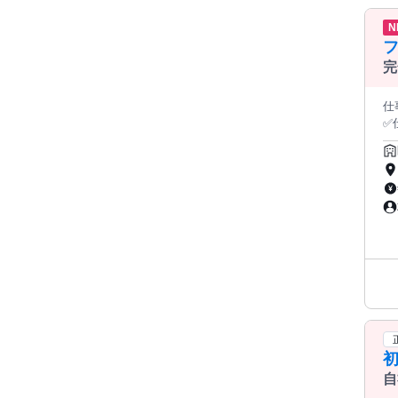
１人
N
い皆様
は
ん。 研修内容：HTML、CSS、JS、PHP（Laravel）、SQL、AW
完
自分で
い
仕事内
アップは可能で
✅
だ
列
よ
定
すが
チェッ
能になってきま
ら
さい。 ・０から一貫して基礎研修からキャリ
のスキ
ー
￣
り
ス
福利
￣￣￣￣￣
形態、
り
自