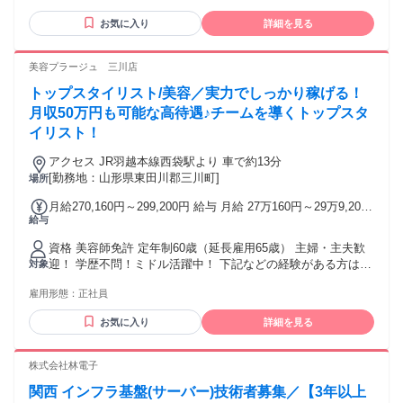
間程度 (状況次第では別途 残業の依頼有) 【各種手当】 ■昇給
る方 ⚫ 優れたコミュニケーション力 ⚫ ピープルマネジメン
※年1回(6月)昇給あり ■時間外手当(全額支給) ■22:00以降深夜
お気に入り
詳細を見る
ト経験 ⚫ KPIの理解とデータを読めること ⚫ PDCAサイクル
帯勤務分は法定通り時給の25%割増にて給与計算 【お給与に
に携わった経験 ⚫ 深夜帯勤務が問題ない方 ＜歓迎経験＞ ★
関して】 ■当月末締めの、翌月末払いとなります。 ■入社日が
コールセンター、カスタマーサポートのご経験をお持ちの方
美容プラージュ 三川店
月途中の場合は、初月は入社日～月末までの日割り計算され
★LSSの知識・経験 ★BPO企業での業務経験 ★Excel（マク
たお給料でのお支払いとなります
トップスタイリスト/美容／実力でしっかり稼げる！
ロ・VBA） 【在宅環境について】 ■光またはCATV回線 (ホー
ムルーター不可)で有線接続ができる方 ■雑音が聞こえない、
月収50万円も可能な高待遇♪チームを導くトップスタ
静かな個室スペースで業務可能な方 ※業務に必要な機材はす
イリスト！
べて貸与いたします （PC・ヘッドセット・LANケーブル等）
※セキュリティ確保のため、業務中に不定期でデスク周りの
アクセス JR羽越本線西袋駅より 車で約13分
環境確認を行う場合があります
[勤務地：山形県東田川郡三川町]
場所
月給270,160円～299,200円 給与 月給 27万160円～29万9,200
給与
円 固定残業時間（トータル） 44時間/月 残業代 6万7,540円～
7万4,800円 研修中 月給 27万160円～29万9,200円（研修期間
資格 美容師免許 定年制60歳（延長雇用65歳） 主婦・主夫歓
6 ヶ月） 研修中 固定残業時間（トータル） 44時間/月 研修中
迎！ 学歴不問！ミドル活躍中！ 下記などの経験がある方は必
対象
残業代 6万7,540円～7万4,800円 ※固定時間外手当44時間分を
見です！ 他社美容室（美容院）・ヘアカット専門店・ヘアカ
含む。超過分は別途支給。 ※給与は経験・能力により異なる
雇用形態：
正社員
ラー専門店・美容サロンなどで、美容師 スタイリスト、ヘア
※売上特別手当は店舗売上に応じて支給 ✂あなたの経験・技
カット、ヘアセット、ヘッドスパなど
術に見合った給与をしっかりご用意！ 【例】 ★高水準モデル
お気に入り
詳細を見る
給与★ 20代トップスタイリスト(入社4年目)：月給597,000円
※基本給＋手当＋インセンティブ含む ＼研修中も安心／ 研修
株式会社林電子
期間中も給与は同額支給だから、収入面の不安ナシ◎ ＼がん
ばり還元！／ 店舗の売上に応じて毎月「売上特別手当」支
関西 インフラ基盤(サーバー)技術者募集／【3年以上
給。努力がきちんとカタチになります