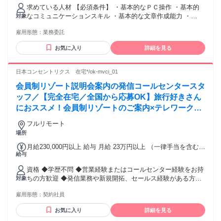
求めている人材 【必須条件】 ・基本的なＰＣ操作 ・基本的
なコミュニケーションスキル ・基本的な文章作成能力 ・
対象
「toBのテレアポ経験」又は「toBの営業経験」（１年以上）
雇用形態：
業務委託
【歓迎条件】 ・スプレッドシート操作経験 ・チャットツール
Slack操作経験 ・コールシステム操作経験（弊社はcomdesk
お気に入り
詳細を見る
leadを使用しております） ・法人営業経験（１年以上） ・無
資格歓迎 ・年齢不問 ・扶養内勤務ok ・副業ok ・Wワーク歓
迎 ・ブランク歓迎 ・学歴不問 ・20代・30代の若手活躍中 ・
日本コンセントリクス 在宅*/ok-mvci_01
40代・50代の中高年・ミドル活躍中 【こんな方にオスス
会員制リゾート説明会案内の発信コールセンタースタ
メ！】 ・複数案件の対応が可能な方 ・責任感を持って働ける
方 ・成長意欲のある方 ・法人営業のご経験がある方 ・toBの
ッフ／【完全在宅／全国から応募OK】旅行好きさん
テレアポのご経験がある方 ・メリハリをつけて働きたい方 ・
におススメ！会員制リゾートのご案内×テレワーク・
楽しく働きたい方
リモートワーク◎月収34万円以上も可能！
フルリモート
場所
月給230,000円以上 給与 月給 23万円以上 （一律手当を含む）
給与
固定給（月給）＋インセンティブ＋残業代(1分単位) ※試用期
間4ヶ月(同条件) ※以降3ヶ月更新 ＜在宅ならこんな悩みが解
資格 ◆学歴不問 ◆営業経験またはコールセンター経験をお持
決されます＞ ◎住んでいる街に仕事が少なくて困っている ⇒
ちの方歓迎 ◆発信業務や新規開拓、セールス経験がある方は
対象
就業環境をクリアすればご自宅で業務可能！ ◎家族が転勤族
尚歓迎 ◆タイムシェア商品の説明会アポイント業務経験者は
で居住を転々とするのが辛い ⇒ 東京都・横浜市・大阪市・名
雇用形態：
契約社員
特に歓迎 ◆接客業経験者や旅行が好きな方歓迎 ◆明るく丁寧
古屋市・札幌市・広島市・福岡県…etc、 日本全国どこでも業
に、お客様との会話を楽しめる方 ◆人との会話が好きな方、
務可能です！ ◎職場が遠く通勤時間が長い ⇒ 通勤時間０
お気に入り
詳細を見る
人に喜ばれる仕事がしたい方 【必須条件】 ・パソコンの基本
分、余暇でプライベートも充実♪