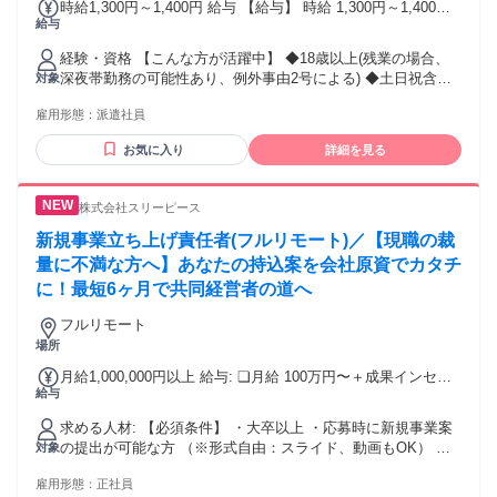
時給1,300円～1,400円 給与 【給与】 時給 1,300円～1,400円
給与
☆交通費全額支給 ☆昇給あり ※経験・スキルに応じて時給が
1300～1400円と変動します。 毎月月末締・翌月15日お支払い
経験・資格 【こんな方が活躍中】 ◆18歳以上(残業の場合、
≪銀行口座指定なし！≫ 【日・週払いOK】 急な出費も安心♪
深夜帯勤務の可能性あり、例外事由2号による) ◆土日祝含む
対象
月に最大5回のお給料日！ 毎週火曜日・金曜日に申請OK★
フルタイム勤務が可能な方 ◆ファッションが好きな方 ◆アパ
雇用形態：
派遣社員
レル販売の経験がある方 ◆アパレル販売に挑戦したい方 ◆髪
色ネイルなど自由に勤務したい方 ◆車通勤希望の方 ◆週5日
お気に入り
詳細を見る
しっかり勤務したい方
株式会社スリーピース
新規事業立ち上げ責任者(フルリモート)／【現職の裁
量に不満な方へ】あなたの持込案を会社原資でカタチ
に！最短6ヶ月で共同経営者の道へ
フルリモート
場所
月給1,000,000円以上 給与: ❏月給 100万円〜＋成果インセン
給与
ティブ ・固定残業代 なし ※経験や能力などを考慮の上、選
考過程で決定いたします <給与内訳> ・月給100万円 └管理職
求める人材: 【必須条件】 ・大卒以上 ・応募時に新規事業案
手当：30万円 └能力給：70万円 ・インセンティブ：新規事業
の提出が可能な方 （※形式自由：スライド、動画もOK） 職
対象
の利益化後、事業の推移／利益率により支給 【一律手当】 全
種（新規事業企画）未経験OK！ 貴方の「挑戦したい」「これ
員に一律で支払われる通勤・皆勤・家族手当金額：なし 全員
雇用形態：
正社員
が売れる」という 意思を重視します。 ※提出いただく新規事
に一律で支払われるその他手当金額：なし ❏給与例 想定年