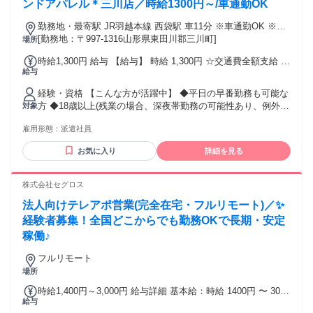
ンドアパレル＊三川店／時給1300円～/車通勤OK
勤務地・最寄駅 JR羽越本線 西袋駅 車11分 ※車通勤OK ※バ
イク通勤OK
[勤務地：〒997-1316山形県東田川郡三川町]
場所
時給1,300円 給与 【給与】 時給 1,300円 ☆交通費全額支給 ☆
給与
昇給あり 毎月月末締・翌月15日お支払い ≪銀行口座指定な
し！≫ 【日・週払いOK】 急な出費も安心♪ 月に最大5回のお
経験・資格 【こんな方が活躍中】 ◆平日の早番勤務も可能な
給料日！ 毎週火曜日・金曜日に申請OK★ 【交通費】 ※車通
方 ◆18歳以上(残業の場合、深夜帯勤務の可能性あり、例外事
対象
勤OK
由2号による) ◆未経験・初心者の方 ◆主婦(主夫)・主夫の方
雇用形態：
派遣社員
◆フリーターの方 ◆学歴不問 ◆副業・Wワークの方 ◆ブラン
クがある方 ◆何かしらの販売経験がある方
お気に入り
詳細を見る
株式会社セグロス
法人向けテレアポ営業(完全在宅・フルリモート)／✨
経験者募集！全国どこからでも勤務OKで長期・安定
稼働♪
フルリモート
場所
時給1,400円～3,000円 給与詳細 基本給：時給 1400円 〜 3000
給与
円 ※経験、能力による