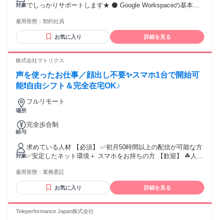
るその他手当金額：なし ▼給与 ＜オペレーター＞ 月給
でしっかりサポートします★ ⚫ Google Workspaceの基本操
対象
330,000円 ※深夜帯勤務の為、深夜割増を含めると月給は
作ができる方 ⚫ 顧客の気持ちやニーズを理解し、共感を持っ
360,000円ほどになります。 （※想定年収 4,320,000円～） ※
雇用形態：
契約社員
た対応ができる方 ⚫ コンシェルジュスタイルの高品質なカス
月の想定残業時間は5時間程度 (状況次第では別途 残業の依頼
タマーサポートスキルがある方 ⚫ 状況に応じた的確かつ適切
有) 【各種手当】 ■昇給 ※年1回(6月)昇給あり ■時間外手当(全
お気に入り
詳細を見る
な問題解決ができる方 ⚫ 顧客の心情とニーズを先回りして把
額支給) ■22:00以降深夜帯勤務分は法定通り時給の25%割増に
握・行動できる方 ⚫ 状況に応じた洗練された言語表現ができ
て給与計算 【お給与に関して】 ■当月末締めの、翌月末払い
る方 ⚫ VIP・ハイプロファイル顧客対応にふさわしいビジネ
株式会社マトリクス
となります。 ■入社日が月途中の場合は、初月は入社日～月
スマナーがある方 ⚫ 深夜帯勤務が問題ない方 ※日本語対応
末までの日割り計算されたお給料でのお支払いとなります
声を使ったお仕事／顔出し不要✨スマホ1台で開始可
のみなので、英語スキルは必要なし♪ ＜歓迎経験＞ ★3年以上
のコールセンター経験がある方 ★VIP、ホスピタリティ、コ
能❗自由シフト＆完全在宅OK♪
ンシェルジュ系の業務経験がある方 ★ホテル、航空業界での
フルリモート
業務経験がある方 ★プラチナカード会員様などの顧客対応経
場所
験がある方 ★富裕層のお客様を対象とした接客経験がある方
【在宅環境について】 ■光またはCATV回線 (ホームルーター
完全歩合制
不可)で有線接続ができる方 ■雑音が聞こえない、静かな個室
給与
スペースで業務可能な方 ※業務に必要な機材はすべて貸与い
たします （PC・ヘッドセット・LANケーブル等） ※セキュ
求めている人材 【必須】 ✅初月50時間以上の配信が可能な方
リティ確保のため、業務中に不定期でデスク周りの環境確認
✅安定したネット環境＋ スマホをお持ちの方 【歓迎】 ☘人と
対象
を行う場合があります
話すことが好きな方 ☘配信・声優・エンタメ業界に興味があ
雇用形態：
業務委託
る方 ☘Wワーク・副業を探している方 ☘「新しいことに挑戦
したい！」という方 ☘ファンと交流するのが好きな方 ✨あな
お気に入り
詳細を見る
たの「好き」を武器に、 新しい世界へ踏み出してみません
か？✨ ――― ⋆⋅☆⋅⋆ ―――― ⋆⋅☆⋅⋆ ――― ⏩未経験歓迎 ⏩
経験者歓迎 ⏩学歴不問 ⏩学生歓迎 ⏩フリーター歓迎 ⏩ブラ
Teleperformance Japan株式会社
ンクOK ⏩WワークOK（副業） ⏩男性活躍中 ⏩女性活躍中