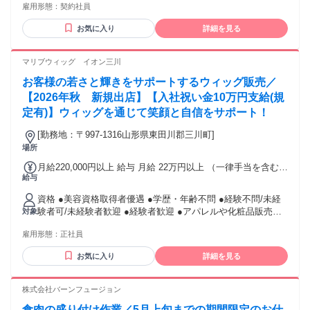
雇用形態：
契約社員
以下の方は尚歓迎◢◤ □ 売り込むよりも お客様に寄り添った
提案をしたい □ 自分のキャリアを広げたい □人と話すことが
お気に入り
詳細を見る
好きな方 □ 将来的にいろんな仕事に挑戦したい □ 仕事とプラ
イベート、 どちらも大切にしたい □ 20代中心の明るい環境
で、 同世代と一緒に頑張りたい
マリブウィッグ イオン三川
お客様の若さと輝きをサポートするウィッグ販売／
【2026年秋 新規出店】【入社祝い金10万円支給(規
定有)】ウィッグを通じて笑顔と自信をサポート！
[勤務地：〒997-1316山形県東田川郡三川町]
場所
月給220,000円以上 給与 月給 22万円以上 （一律手当を含む）
給与
★入社祝い金10万円(規定あり) ※入社１年後、実績に応じて
別途手当支給あり 手当で10万円稼いでいる方もいます！！ 交
資格 ●美容資格取得者優遇 ●学歴・年齢不問 ●経験不問/未経
通費：交通費支給 上限2万円/月
験者可/未経験者歓迎 ●経験者歓迎 ●アパレルや化粧品販売経
対象
験がある方大歓迎
雇用形態：
正社員
お気に入り
詳細を見る
株式会社バーンフュージョン
食肉の盛り付け作業／5月上旬までの期間限定のお仕