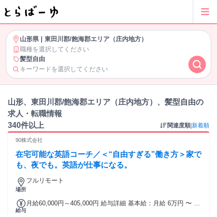
山形県
|
東田川郡/飽海郡エリア（庄内地方）
職種を選択してください
髪型自由
キーワードを選択してください
山形、東田川郡/飽海郡エリア（庄内地方）、髪型自由の
求人・転職情報
340件以上
関連度順
|
新着順
90株式会社
在宅可能な英語コーチ／＜“自由すぎる”働き方＞家で
も、夜でも。英語が仕事になる。
フルリモート
場所
月給60,000円～405,000円 給与詳細 基本給：月給 6万円 〜 40
給与
万5000円 【一律手当】 全員に一律で支払われる通勤・皆勤・