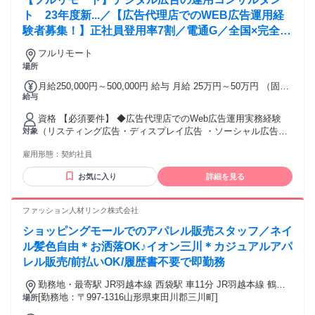
【✨歓迎する経験・スキル✨】 ◆制作進行・制作ディレクシ
ョンの実務経験 ◆チームやメンバーのマネジメント経験 ◆社
ト 23年度新...／【広告代理店でのWEB広告運用経
外の関係者と調整し、業務を進めた経験 ◆マンガ制作・イラ
験者募集！】正社員登用率7割／電通G／全国×完全在
スト制作の経験 ◆CLIP STUDIO PAINT EX、Photoshop CC
宅／年休126日・土日祝休み／残業月平均4時間19分
の使用経験 ◆Illustrator、InDesignの使用経験 ◆資料作成やク
フルリモート
ライアント対応の経験
場所
月給250,000円～500,000円 給与 月給 25万円～50万円 （固定
給与
残業代や一律手当を含む） 固定残業代：1ヶ月あたり3万4240
円以上（固定残業時間：20時間） 固定残業時間を超えた勤務
資格 【必須要件】 ◆広告代理店でのWeb広告運用実務経験
時間については別途残業代を支給する ※一律テレワーク手当
（リスティング広告・ディスプレイ広告 ・ソーシャル広告の
対象
5,000円含む ※1ヶ月当たりの固定残業代は変動する場合がご
いずれか、1年以上） ※広告運用コンサルタントの実務経験は
ざいます。 【契約更新について】 ・契約更新：有（契約期間
雇用形態：
契約社員
不問です。 【歓迎要件】 ◆デジタル広告領域の広告代理店経
満了時の業務量、勤務態度・勤務成績、会社の経営状況によ
験 ◆広告代理店のBPO拠点勤務経験 ◆広告主への提案、プラ
り判断） ・更新上限：有（通算契約期間の上限5年/更新回数
お気に入り
詳細を見る
ンニング経験 ◆媒体社との関係構築経験 ＜こんな方に向いて
の上限なし） ※正社員登用制度あり：契約社員での採用とな
います！＞ ◆受け身ではなく主体的に動ける方 ◆情報キャッ
りますが、経歴やご活躍に合わせて正社員登用も実績が多数
チアップ力が高く、スピーディ・柔軟に実務に活かせる方 ＝
ファッション人材リンク株式会社
あります。 【昇給あり／年2回】 ▼役職手当：サブリーダー
＝＝＝＝＝＝＝＝ ※コンサルタントのご経験者はもちろん、
月1万円、リーダー月3万円、部長月7万円、本部長月25万円支
ショッピングモールでのアパレル販売スタッフ／ネイ
メディアプランナー／Webマーケター／アカウントプランナ
給。 ▼職能手当：スキルグレード（1～150）に応じて追加支
ー／Webマーケティング 等、 親和性があるご経験者も歓迎い
ル髪色自由＊お洒落OK♪イオン三川＊カジュアルアパ
給。 ※半期に一度「バリュー評価／パフォーマンス評価」の2
たします。
レル販売/前払いOK/履歴書不要で即勤務
軸で評価し、その他ランク・業務態度・会社への貢献度など
総合的に判断し、役職・スキルグレードが決定。
勤務地・最寄駅 JR羽越本線 西袋駅 車11分 JR羽越本線 鶴岡
駅 車15分
[勤務地：〒997-1316山形県東田川郡三川町]
場所