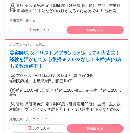
24万6,400円以上（研修期間 6 ヶ月） 研修中 固定残業時間
資格 美容師免許 定年制60歳（延長雇用65歳） 主婦・主夫歓
（トータル） 44時間/月 研修中 残業代 6万1,600円以上 固定
迎 学歴不問 下記などの経験がある方は必見です！ 他社美容
対象
時間外手当（44h分）61,600円以上含む。超過分別途支給。
室(美容院)・ヘアカット専門店・ヘアカラー専門店・美容サロ
※給与は経験・能力により異なる ※歩合給あり ※インセンテ
雇用形態：
正社員
ンなどでの美容師 スタイリスト、ヘアセット、ヘッドスパな
ィブあり
どの経験
お気に入り
詳細を見る
美容プラージュ 三川店
美容師/スタイリスト／ブランクがあっても大丈夫！
経験を活かして安心復帰★ノルマなし！主婦(夫)の方
も多数活躍中！
アクセス JR羽越本線西袋駅より 車で約13分
[勤務地：山形県東田川郡三川町]
場所
時給1,100円以上 給与 時給 1,100円以上 研修中 時給 1,100円
給与
以上（研修期間 6 ヶ月）
資格 美容師免許 定年制60歳（延長雇用65歳） 主婦・主夫歓
迎！ ブランクOK 学歴不問！ミドル活躍中！ 下記などの経験
対象
がある方は必見です！ 他社美容室(美容院)・ヘアカット専門
雇用形態：
アルバイト・パート
店・ヘアカラー専門店・美容サロンなどでの 理容師/美容師
スタイリスト、ヘアセット、ヘッドスパなどの経験
お気に入り
詳細を見る