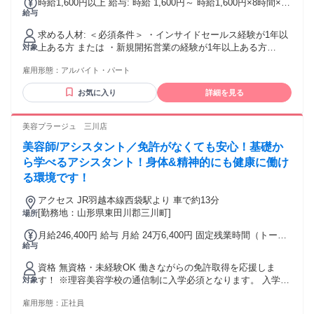
時給1,600円以上 給与: 時給 1,600円～ 時給1,600円×8時間×週
給与
5日 ＝月収約256,000（目安）
求める人材: ＜必須条件＞ ・インサイドセールス経験が1年以
上ある方 または ・新規開拓営業の経験が1年以上ある方
対象
────────────────────── ▼歓迎スキル・経験 ・
雇用形態：
アルバイト・パート
Excel、スプレッドシートの使い方が分かる方 （入力操作が不
自由なく出来れば、関数が使い方まで分からなくてもOK） ・
お気に入り
詳細を見る
コミュニケーションツール（Slack)の使用に抵抗のない方 ・
顧客対応においてヒアリング～提案まで行った経験のある方
▼こんな方に向いています ・会話の中からニーズを引き出す
美容プラージュ 三川店
ことが得意な方 ・感覚ではなく「なぜ上手くいったか」を言
美容師/アシスタント／免許がなくても安心！基礎か
語化できる方 ・数字や改善を意識しながら働きたい方 ▼この
仕事で身につくスキル ・ヒアリング力／課題発見力 ・再現性
ら学べるアシスタント！身体&精神的にも健康に働け
のあるトーク設計スキル ・インサイドセールスの基礎～応用
る環境です！
スキル
アクセス JR羽越本線西袋駅より 車で約13分
[勤務地：山形県東田川郡三川町]
場所
月給246,400円 給与 月給 24万6,400円 固定残業時間（トータ
給与
ル） 44時間/月 残業代 6万1,600円 研修中 月給 24万6,400円
（研修期間 6 ヶ月） 研修中 固定残業時間（トータル） 44時
資格 無資格・未経験OK 働きながらの免許取得を応援しま
間/月 研修中 残業代 6万1,600円 固定時間外手当（44h分）
す！ ※理容美容学校の通信制に入学必須となります。 入学時
対象
61,600円含む。超過分別途支給。 ※給与は経験・能力により
期は年2回(春4月入学・秋10月入学)となります。 学歴不問 定
異なる ※歩合給あり ※インセンティブあり
雇用形態：
正社員
年制60歳（延長雇用65歳） 未経験・初心者OK 主婦・主夫歓