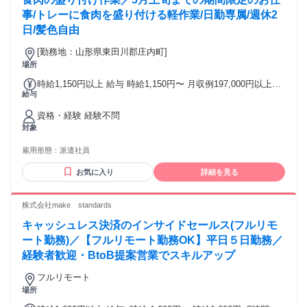
事/トレーに食肉を盛り付ける軽作業/日勤専属/週休2
日/髪色自由
[勤務地：山形県東田川郡庄内町]
場所
時給1,150円以上 給与 時給1,150円〜 月収例197,000円以上可
給与
稼動22日の場合
資格・経験 経験不問
対象
雇用形態：
派遣社員
お気に入り
詳細を見る
株式会社make standards
キャッシュレス決済のインサイドセールス(フルリモ
ート勤務)／【フルリモート勤務OK】平日５日勤務／
経験者歓迎・BtoB提案営業でスキルアップ
フルリモート
場所