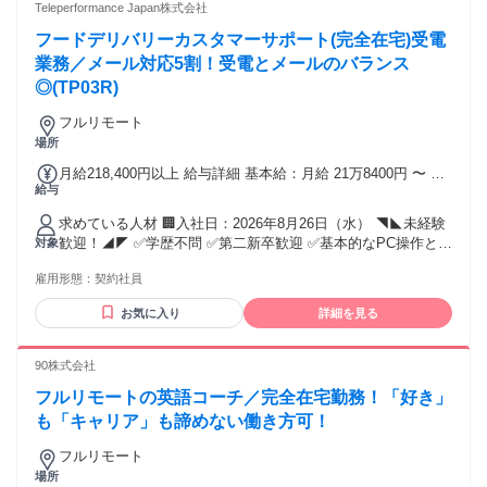
ジしたい」 応募理由はそれだけでOK♪ どうぞお気軽にご応募
Teleperformance Japan株式会社
ください！ ｡.ꕤ‿ꕤ.｡｡.ꕤ‿ꕤ.｡｡.ꕤ‿ꕤ.｡｡.ꕤ‿ꕤ.｡｡.ꕤ‿ꕤ.｡
フードデリバリーカスタマーサポート(完全在宅)受電
業務／メール対応5割！受電とメールのバランス
◎(TP03R)
フルリモート
場所
月給218,400円以上 給与詳細 基本給：月給 21万8400円 〜 固
給与
定残業代：なし 【一律手当】 全員に一律で支払われる通勤・
皆勤・家族手当金額：なし 全員に一律で支払われるその他手
求めている人材 🏢入社日：2026年8月26日（水） ◥◣未経験
当金額：なし ◇3ヶ月在籍お祝い金：50,000円 ※支給要件あ
歓迎！◢◤ ✅学歴不問 ✅第二新卒歓迎 ✅基本的なPC操作とタ
対象
り：勤怠率90％以上 ◇インセンティブ：16,800円/月 ※支給
イピングができればOK！ 事務・接客・販売・ECサイト運
要件あり：勤怠率80%以上 月末時点で在籍していることが確
雇用形態：
契約社員
営・ホテルスタッフなど、 さまざまな職種から転職した方が
認できること ◇インターネット通信費補助：2,000円/月 ※支
活躍中！ もちろん、コールセンター・カスタマーサポート経
給要件あり：勤怠率80％以上 ◇残業代は全額支給 ◇22:00～
お気に入り
詳細を見る
験者も歓迎します。 ━━━━━━━━━━━━━━ 👥募集人
5:00の深夜帯勤務分は 通常時給の25%割増にて給与計算いた
数 ━━━━━━━━━━━━━━ 業務拡大につき15名以上の
します ＜昇給・昇格に関して＞ 年1回の定期昇給のほかに、
増員募集！ ━━━━━━━━━━━━━━ 📝応募条件
90株式会社
チームリーダーや品質管理部門などに昇格し昇給のチャンス
━━━━━━━━━━━━━━ ■電話対応（受電）に抵抗が
も！ ＊年齢・性別・過去のご経歴など関係なく、勤怠率やパ
フルリモートの英語コーチ／完全在宅勤務！「好き」
ない方 ■タイピングが得意な方 ■基本的なPC操作・ショート
フォーマンスといった 評価次第で昇格・昇給のチャンスがあ
カットキーが使える方 ■曜日・時間帯を問わずシフト勤務に
も「キャリア」も諦めない働き方可！
ります ＊昇格スピードは個人によって異なります ＊入社半年
対応できる方 ※現場指定シフトでの勤務となります。 ＼🙌
で昇格の事例もございます
フルリモート
こんな方歓迎／ ◇コールセンター・カスタマーサポート経験
場所
◇接客・販売など人と接する仕事の経験 ◇柔軟な対応ができ