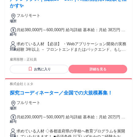
スの基礎～応用スキル
かす✨
フルリモート
場所
月給380,000円～600,000円 給与詳細 基本給：月給 38万円 〜
給与
60万円 固定残業代：あり 【一律手当】 全員に一律で支払わ
れる通勤・皆勤・家族手当金額：なし 全員に一律で支払われ
求めている人材 【必須】 ・Webアプリケーション開発の実務
るその他手当金額：なし 想定年収：500万円～800万円 ※固定
経験 3年以上 － フロントエンドまたはバックエンド、もしく
対象
残業代例：52,000円〜82,000円（20時間、超過分は全額支
は両方 ・フルスタックな開発マインド － 技術領域
給） （20時間、超過分は全額支給） － 昇給：半期に一度
雇用形態：
正社員
（FE/BE/Infra）に捉われず、課題解決のために必要な技術を
（評価に応じる） － 決算賞与：年1回（9月） － 通勤手当：
自ら選定し習得する姿勢 ・AI活用開発の実践経験 － GitHub
出社時全額支給 ■その他 ・給与は選考内容を元に、経験・ス
お気に入り
詳細を見る
Copilot, Cursor, Claude Code, Codexまたは 各種LLM APIを用
キルに応じて決定いたします 試用・研修期間：6ヶ月 試用・
いた開発経験があり、AIによる開発効率の向上に意欲的であ
研修期間の条件：本採用と同じ ・試用期間中の職務遂行状況
ること ・チーム開発（コードレビュー・設計レビュー）の経
株式会社ミエタ
により、会社と本人の協議の上、処遇の見直しを行う場合が
験 ・リモートワークで円滑にコミュニケーションできる方 ・
あります
探究コーディネーター／全国での大規模募集！
日本居住歴3年以上または日本語能力（JLPT N1 / JFS-B1 /
CEFR B1以上） [歓迎] ・Python / Django 、TypeScript/Vue3
フルリモート
でのWebアプリケーション開発経験 ・技術領域
場所
（FE/BE/Infra）に捉われず、課題解決のために必要な技術を
自ら選定し習得する姿勢 ・UI/UX改善やデザインシステム構
月給200,000円～500,000円 給与詳細 基本給：月給 20万円 〜
築の経験、状態管理（Pinia等）の設計経験 ・設計〜リリー
給与
50万円 【一律手当】 全員に一律で支払われる通勤・皆勤・家
ス・QAまでのマネジメント経験 ・開発チームリーダー経験
族手当金額：なし 全員に一律で支払われるその他手当金額：
求めている人材 ◇各都道府県の学校へ教育プログラムを展開
〈求める人物像〉 ・「ユーザー価値」「ユーザーファース
なし ※詳しくは面接時に詳しくお話いたします。
していただきます！ ■必須条件 以下いずれかのご経験をお持
対象