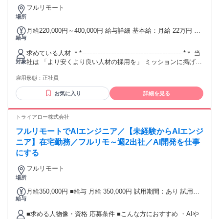
フルリモート
場所
月給220,000円～400,000円 給与詳細 基本給：月給 22万円 〜
給与
40万円 固定残業代：なし 【一律手当】 全員に一律で支払わ
れる通勤・皆勤・家族手当金額：なし 全員に一律で支払われ
求めている人材 ＊*┈┈┈┈┈┈┈┈┈┈┈┈┈┈┈┈*＊ 当
るその他手当金額：あり ※給与は経験を考慮して決定。 ・
社は 「より安くより良い人材の採用を」 ミッションに掲げて
対象
PC手当あり ・モニター購入手当あり ・交通費全額支給（四
います。 このミッションに共感し、 共に福祉業界の発展に貢
半期ミーティングの移動費全額負担） ・賞与あり（3.5ヶ月
雇用形態：
正社員
献したい という方をお待ちしています。 *＊
※前年度実績） ・昇給あり
┈┈┈┈┈┈┈┈┈┈┈┈┈┈┈┈＊* ⭐必須条件 ￣￣￣￣￣
お気に入り
詳細を見る
￣￣￣￣￣￣￣￣￣￣￣￣￣ ◆法人対応（窓口や営業）の経
験がある方 ⭐こんな方歓迎 ￣￣￣￣￣￣￣￣￣￣￣￣￣￣￣
￣￣￣ ◇人事・採用業務の経験がある方 ◇BtoBの業務経験が
トライアロー株式会社
ある方 ◇PC作業が可能な方（Googleドライブ使用） ⭐求める
フルリモートでAIエンジニア／【未経験からAIエンジ
人物像 ￣￣￣￣￣￣￣￣￣￣￣￣￣￣￣￣￣￣ ＊チームワー
クを大切にできる方 ＊主体的に考え行動できる方 ＊マルチタ
ニア】在宅勤務／フルリモ～週2出社／AI開発を仕事
スクを効率的にこなせる方 ＊報連相を徹底できる方 ＊オンラ
にする
インツールを活用した コミュニケーションが出来る方 ⭐使用
ツール ￣￣￣￣￣￣￣￣￣￣￣￣￣￣￣￣￣￣ ＊チャットワ
フルリモート
ーク ＊Google Workspace ＊社内wiki(NotePM) ⭐エンブライ
場所
トについて ￣￣￣￣￣￣￣￣￣￣￣￣￣￣￣￣￣￣ 男女比：
月給350,000円 ■給与 月給 350,000円 試用期間：あり 試用時
男性21％、女性79％ 平均年齢：33歳 有給取得率：100％ 前職
給与
の期間：初回の雇用契約期間。※初回の雇用契約期間が6か月
の経験職種： ITベンチャー人事 不動産会社の秘書、営業 アパ
を超える場合には、入社日から6か月間。 試用期間中の条件：
レル人事 求人広告代理店 人材紹介会社 など
■求める人物像・資格 応募条件 ■こんな方におすすめ ・AIや
本採用時と同じ 固定残業代の有無：あり 固定残業代：47,300