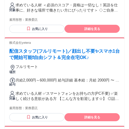
家族手当金額：なし 全員に一律で支払われるその他手当金
求めている人材 ＜必須のスコア・資格は一切なし！英語を仕
額：なし 60,000円〜405,000円(税抜)／月 ※生徒1名につき、
事に、好きな場所で働きたい方にぴったりです＞ ◇ご自身の
対象
20,000円(税抜)／月 担当生徒数：3〜15名 ※ご希望に応じて調
努力で英語を習得された方 ◇学歴不問 ＜求める英語力の目安
整可能です。 将来的には5〜15名程度を安定的に受け持って
雇用形態：
業務委託
＞ ・TOEIC 860点以上 ・英検 準1級以上 ・TOEFL 72以上 ・
いただくことを想定しています。 ※社内で決められた基準を
IELTS 5.5以上 ※スコアの提出は必須ではありません。英語力
満たすと報酬が上がります。
お気に入り
詳細を見る
は選考時に確認させていただきます。 【こういった方からの
応募も歓迎！】 ・ブランクがあるが、再び英語を使う仕事が
したい方 ・場所や時間に縛られずに働きたい方 ・朝（6:00〜
株式会社yetera
10:00）・夜（18:00〜24:00）に稼働可能な方（当該時間帯の
配信スタッフ(フルリモート)／顔出し不要✨スマホ1台
ニーズが特に高いため） ※昼間の時間帯のみで稼働可能な方
も歓迎します ＜こんな方にぴったりです＞ ◇人の悩みを聞い
で開始可能❗自由シフト＆完全在宅OK♪
たり、励ましたりするのが好きな方 ◇語学学習で壁を感じた
フルリモート
経験があり、工夫して乗り越えてきた方 ◇海外での留学や就
場所
労、生活などの経験をお持ちの方
月給2,000円～600,000円 給与詳細 基本給：月給 2000円 〜 60
給与
万円 【一律手当】 全員に一律で支払われる通勤・皆勤・家族
手当金額：なし 全員に一律で支払われるその他手当金額：な
求めている人材 ✅スマートフォンをお持ちの方(PC不要) ✅楽
し ⭐時給換算：1200円〜MAX3000円 ⭐成果に応じてステップ
しく続ける意欲がある方 【こんな方を歓迎します☆】 ◎話す
対象
アップ可能 ※給与に関しては、株式会社yeteraより支給しま
ことが好きな方 ◎自分の「好き」を発信したい方 ◎在宅で収
す。 ※雇用形態：業務委託
雇用形態：
業務委託
入を得たい方 ◎副業・Wワークを探している方
｡.ꕤ‿ꕤ.｡｡.ꕤ‿ꕤ.｡｡.ꕤ‿ꕤ.｡｡.ꕤ‿ꕤ.｡｡.ꕤ‿ꕤ.｡ ☘フリーター
お気に入り
詳細を見る
OK ☘主婦・主夫OK ☘大学生OK ☘副業・WワークOK ☘学
歴・経験不問 ☘未経験者歓迎 ☘経験者歓迎 「配信にチャレン