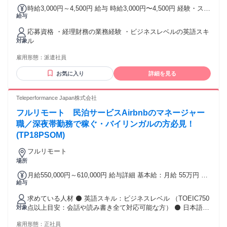
時給3,000円～4,500円 給与 時給3,000円〜4,500円 経験・スキ
給与
ルに応じて変動します
応募資格 ・経理財務の業務経験 ・ビジネスレベルの英語スキ
ル
対象
雇用形態：
派遣社員
お気に入り
詳細を見る
Teleperformance Japan株式会社
フルリモート 民泊サービスAirbnbのマネージャー
職／深夜帯勤務で稼ぐ・バイリンガルの方必見！
(TP18PSOM)
フルリモート
場所
月給550,000円～610,000円 給与詳細 基本給：月給 55万円 〜
給与
61万円 固定残業代：なし 【一律手当】 全員に一律で支払わ
れる通勤・皆勤・家族手当金額：あり 全員に一律で支払われ
求めている人材 ⚫ 英語スキル：ビジネスレベル （TOEIC750
るその他手当金額：なし ▼給与 月給 550,000円～ ※深夜帯勤
点以上目安：会話や読み書き全て対応可能な方） ⚫ 日本語ス
対象
務の為、深夜割増を含めると月給は610,000円ほどになりま
キル：ネイティブレベル （日本独特の会話のコンテキストを
す。 （※想定年収 6,600,000円～） ※月の想定残業時間は5時
雇用形態：
正社員
理解し話せること） ⚫ Google Workspaceの基本操作ができ