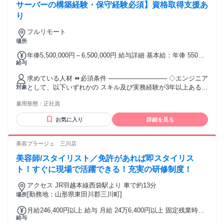
サーバーの構築経験・保守経験必須】資格取得支援あ
り
フルリモート
場所
年俸5,500,000円～6,500,000円 給与詳細 基本給：年俸 550万
給与
円 〜 650万円 固定残業代：なし 【一律手当】 全員に一律で
支払われる通勤・皆勤・家族手当金額：なし 全員に一律で支
求めている人材 ⏩必須条件 ───────────── ◇エンジニア
払われるその他手当金額：なし 年俸5,500,000円～6,500,000
として、以下いずれかの スキル及び実務経験が3年以上ある方
対象
円 基本給450,000円～540,000円 を含む/月
└ Linux,AIX,AWS,AZUL,shell,JP1, Tivoli,Oracle,DB2,Ansible
雇用形態：
正社員
等 ⏩歓迎条件 ───────────── ◇サーバー、ネットワー
ク、 セキュリティなどの 専門知識・経験をお持ちの方 ◇イ
お気に入り
詳細を見る
ンフラ構築プロジェクトの実績がある方 ◇IT関連資格保有者
◇顧客対応経験をお持ちの方 ⏩こんな人にピッタリ！
───────────── ◇技術スキルを高めたい方 ◇お客様の課
美容プラージュ 三川店
題を理解し解決したい方 ◇継続的に学ぶ姿勢をお持ちの方 ◇
美容師/スタイリスト／免許があれば即スタイリス
チームワークを大切にできる方 ◇可能性を広げたい方 年齢の
条件と理由：あり（例外事由1号・65歳未満（定年のため））
ト！すぐに現場で活躍できる！充実の研修制度！
アクセス JR羽越本線西袋駅より 車で約13分
[勤務地：山形県東田川郡三川町]
場所
月給246,400円以上 給与 月給 24万6,400円以上 固定残業時間
給与
（トータル） 44時間/月 残業代 6万1,600円以上 研修中 月給