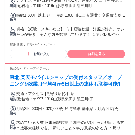
アクセス 空路 庄内空港徒歩約61分、連絡バス 庄内空港徒歩
約61分、ＪＲ羽越本線 西袋徒歩約89分
[勤務地：〒997-1316山形県東田川郡三川町]
場所
時給1,300円以上 給与 時給 1300円以上 交通費：交通費支給
給与
上限50,000円／月 ※勤務日数によっては、勤務日数分の実費
払い
資格 【経験・スキルなど】 ☆未経験歓迎！洋服が好き、オシ
ャレが好き、そんな方を歓迎しています！ ☆アパレルやセレ
対象
クトショップ、インポートブランドなどのご経験者は大歓
雇用形態：
アルバイト・パート
迎！ ☆経験に応じ採用の優遇/時給考慮あります。 【こんな
方におすすめ！】 ★アパレルが好きな方 ★誰かを可愛く・か
お気に入り
詳細を見る
っこよく変身させるのが好き！ ・・・そんなあなたにピッタ
リ♪ 髪型・服装・ネイルOK(規定あり)なので、あなたらしく
働けます。
株式会社ティーアイアール
東北|楽天モバイルショップの受付スタッフ／オープ
ニング✨残業月平均4h✨5日以上の連休も取得可能/h
交通・アクセス [最寄り駅]余目駅
[勤務地：〒997-1316山形県東田川郡三川町]
場所
月給280,000円～320,000円 給与詳細 基本給：月給 28万円 〜
給与
32万円 固定残業代：なし 【一律手当】 全員に一律で支払わ
れる通勤・皆勤・家族手当金額：なし 全員に一律で支払われ
求めている人材 ⏩未経験歓迎 ＊相手の話をしっかり聞ける方
るその他手当金額：なし ※遠方の場合は社宅手配可能 ※引越
＊接客未経験でも、 新しいことを学ぶ意欲のある方 ＊周りと
対象
しを伴う場合は 引越し費用負担あり
協力しながら働ける方 ＊チームワークを大切にできる方 ◥◣