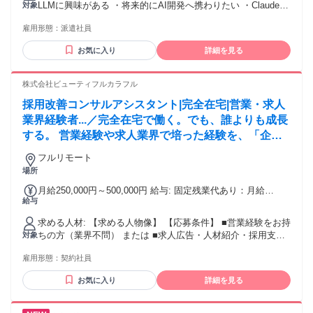
LLMに興味がある ・将来的にAI開発へ携わりたい ・Claude
対象
円 固定残業時間：20時間0分 固定残業時間を超過した場合の
CodeやCodexを使った開発を経験したい ・Web開発の経験を
追加の残業手当：固定残業時間を超える時間外労働分につい
雇用形態：
派遣社員
活かして市場価値を高めたい ・フルリモート中心の働き方を
ての割増賃金は追加で支給 ■交通費 全額支給 フルリモートの
希望している ・安定した会社で最新技術に挑戦したい 活かせ
場合は支給無し
お気に入り
詳細を見る
る資格 応用情報処理技術者/基本情報処理技術
者/OracleMaster/MicrosoftAzure認定資格/Python3エンジニア
認定基礎試験/Oracle_Certified_Java_Programmer/C言語プロ
株式会社ビューティフルカラフル
グラミング能力認定試験/Ruby技術者認定試験
採用改善コンサルアシスタント|完全在宅|営業・求人
業界経験者...／完全在宅で働く。でも、誰よりも成長
する。 営業経験や求人業界で培った経験を、「企業
の採用を変える仕事」に活かしませんか？私たちは全
フルリモート
国3,000社以上の採用支援を行う採用改善会社です。
場所
営業・Indeed・AI・Webマーケティング・分析・マ
月給250,000円～500,000円 給与: 固定残業代あり：月給
ネジメントまで幅広く学びながら、企業の採用成功を
給与
￥250,000 〜 ￥500,000は1か月当たりの固定残業代
支えるコンサルタントへ。将来はリーダー・マネージ
￥20,000〜￥100,000（12時間30分相当分）を含む。12時間30
求める人材: 【求める人物像】 【応募条件】 ■営業経験をお持
ャー・新規事業責任者など、会社を支える中核人材と
分を超える残業代は追加で支給する。 【給与】 月給250,000
ちの方（業界不問） または ■求人広告・人材紹介・採用支援
対象
円～500,000円 ※経験・能力・前職給与を考慮し決定します。
して活躍できます。
など、人材業界での経験をお持ちの方 【歓迎します】 ✅営業
※固定残業代含む （12.5時間～39時間分／20,000円～100,000
雇用形態：
契約社員
経験を次のキャリアへ活かしたい方 ✅企業の採用成功まで伴
円） ※超過分別途支給 ※契約社員（6か月） ※双方合意の上
走したい方 ✅AIやWebマーケティングも学びたい方 ✅改善を
で正社員登用
お気に入り
詳細を見る
考えることが好きな方 ✅素直に学び続けられる方 ✅将来はリ
ーダー・マネージャーを目指したい方 【こんな方には向いて
いません】 ・決められた仕事だけをしたい方 ・受け身で仕事