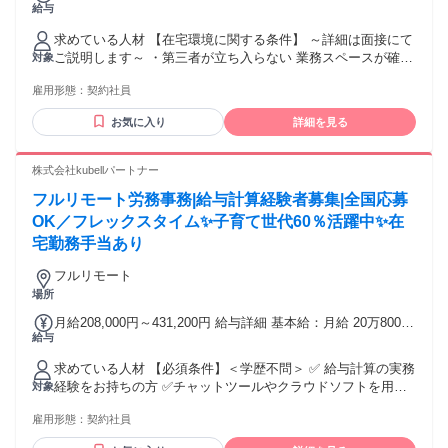
CATV回線 (ホームルーター不可)で有線接続ができる方 ■雑音
給与
410円/日 ◆22時以降は深夜手当1.25倍増 ＊シフト条件ありで
が聞こえない、静かな個室スペースで業務可能な方 ※業務に
時給変動あり （1,090円～） 例） ・平日固定休あり：1,350円
必要な機材はすべて貸与いたします （PC・ヘッドセット・
求めている人材 【在宅環境に関する条件】 ～詳細は面接にて
・土日祝固定休み：1,300円 ・8:50-22:00の間でシフト制：
LANケーブル等） ※セキュリティ確保のため、業務中に不定
ご説明します～ ・第三者が立ち入らない 業務スペースが確保
対象
1,200円
期でデスク周りの環境確認を行う場合があります
できる ・業務スペース外から画面が見えず 同居人や隣人に声
雇用形態：
契約社員
が漏れない環境 ・室内のペーパーレス化 ・通信機器 携帯/タ
ブレット/スマートウォッチ/カメラ 等記憶媒体は業務スペー
お気に入り
詳細を見る
スに持ち込まない ・有線でネット接続ができる 速度の目安：
上下りともに20Mbps以上 ・PCは当社からの貸出品を使用
【PC基本操作ができる方】 ・話しながらコピーや貼り付けが
株式会社kubellパートナー
できる ・複数タブ、アプリ等の操作に慣れている ・操作方法
フルリモート労務事務|給与計算経験者募集|全国応募
を見たり、聞いたりして操作できる ・PC再起動、キャッシュ
のクリアなど PCのトラブルシューティングに対応できる
OK／フレックスタイム✨子育て世代60％活躍中✨在
【応募条件】 ・入社＆研修日に参加できる方 ・経験不問 ・
宅勤務手当あり
ブランク歓迎 ・定年制度あり ・午後10時～午前5時までは深
夜業のため 18歳以上の応募のみ
フルリモート
場所
月給208,000円～431,200円 給与詳細 基本給：月給 20万8000
給与
円 〜 43万1200円 固定残業代：なし 【一律手当】 全員に一律
で支払われる通勤・皆勤・家族手当金額：なし 全員に一律で
求めている人材 【必須条件】＜学歴不問＞ ✅ 給与計算の実務
支払われるその他手当金額：あり ※経験・能力などを考慮の
経験をお持ちの方 ✅️チャットツールやクラウドソフトを用い
対象
上、決定いたします。 【賞与】 年2回（8月・2月） 【昇給】
た業務進行に抵抗がない方 └社内外（Chatwork等）やスケジ
給与改定年2回（8月・2月） 【手当】 ・交通費全額支給 ・時
雇用形態：
契約社員
ュール管理・資料共有（Google Workspace等）を日常的に操
間外手当（全額支給） ・在宅勤務手当（月4000円）
作します。 【歓迎条件】 下記いずれかの経験をお持ちの方は