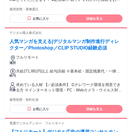
ト」を起点に考えられる方 ・技術は手段と捉え、プロダクト
ちの方 ・教員としての実務経験 ・学校教育に関わる事業やサ
で事業を成長させたい方 ・AIを強力なパートナーとして使い
雇用形態：
業務委託
ービスに携わった経験 ・関係者を巻き込みながら企画やプロ
倒し、自身の生産性をさらに高めたい方 ・まず動くものを出
ジェクトを推進した経験 ■歓迎条件 ・PowerPoint等を用いた
していこうという姿勢（MVP思考） ・変化を楽しめる方（組
お気に入り
詳細を見る
資料作成やプレゼンテーションの経験 ・探究学習やカリキュ
織も開発プロセスも進化し続けます） ・UXの違和感に気づき
ラム設計への興味・関心 ・学校教育に関する知識や理解 ・教
改善提案できる方
育現場と伴走しながら課題解決に取り組んだ経験 【こんな方
デジタル職人株式会社
と一緒に働きたいと考えています】 ◎教育への想いを、仕組
人気マンガを支える|デジタルマンガ制作進行ディレ
みやプログラムとして形にしたい方 ◎先生方や生徒の声に耳
を傾け、相手に寄り添える方 ◎現場の状況を理解しながら、
クター／Photoshop／CLIP STUDIO経験必須
客観的な視点で提案ができる方 ◎多様な関係者と協力しなが
フルリモート
らプロジェクトを進めることが好きな方 ◎変化や新しい挑戦
場所
を前向きに楽しめる方 ◎フィードバックを素直に受け止め、
自身の成長につなげられる方 教育現場に深く入り込みながら
月給271,881円以上 給与詳細 ※基本給・固定残業代・一律手
も、外部パートナーだからこそできる価値提供があります。
給与
当の総額 基本給：月給 19万6160円 〜 固定残業代：あり 1ヶ
「先生を支える立場から、日本の教育をより良くしたい」 そ
月あたり7万721円 〜（固定残業時間：1ヶ月あたり45時間）
んな想いをお持ちの方をお待ちしています。
求めている人材 【✅必須条件】 ➀テレワーク環境を用意でき
固定残業時間を超えた勤務時間については別途残業代を支給
る方 ※インターネット環境・PC・Webカメラ・ウイルス対策
対象
する 【一律手当】 全員に一律で支払われる通勤・皆勤・家族
ソフト ➁PhotoshopまたはCLIP STUDIO PAINTの使用経験を
手当金額：なし 全員に一律で支払われるその他手当金額：あ
雇用形態：
契約社員
お持ちの方 ➂業務上の報告・連絡・相談を適切に行える方 □
り 1ヶ月あたり5000円
相手の話や文章の要点を正確に理解できる □結論と要点を整
お気に入り
詳細を見る
理して伝えられる □不明点をそのままにせず、自分から確認
できる □進捗や問題が発生した際、必要な相手へ報告できる
※完全在宅のため、上司や制作パートナーとの チャット・オ
電通デジタルアンカー フルリモート
ンラインでのコミュニケーションが日常的に発生します。
【フルリモート】デジタル広告の運用コンサルタン