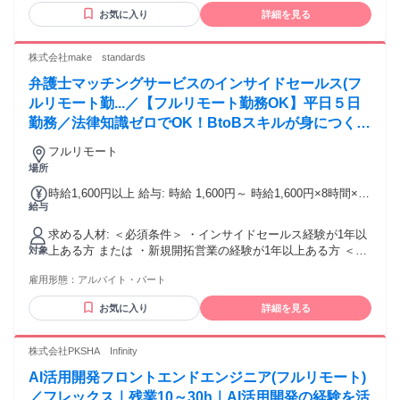
迎！ 学歴不問！ 下記などの経験がある方は必見です！ 他社
お気に入り
詳細を見る
美容室（美容院）・ヘアカット専門店・ヘアカラー専門店・
美容サロンなどで、理容師/美容師 スタイリスト、アシスタン
ト、ヘアカット、ヘアセット、ヘッドスパなど
株式会社make standards
弁護士マッチングサービスのインサイドセールス(フ
ルリモート勤...／【フルリモート勤務OK】平日５日
勤務／法律知識ゼロでOK！BtoBスキルが身につく営
業職
フルリモート
場所
時給1,600円以上 給与: 時給 1,600円～ 時給1,600円×8時間×週
給与
5日 ＝月収約256,000（目安）
求める人材: ＜必須条件＞ ・インサイドセールス経験が1年以
上ある方 または ・新規開拓営業の経験が1年以上ある方 ＜歓
対象
迎条件＞ ・Excel、スプレッドシートの使い方が分かる方
雇用形態：
アルバイト・パート
（入力操作が不自由なく出来れば、関数が使い方まで分から
なくてもOK） ・コミュニケーションツール（Slack)の使用に
お気に入り
詳細を見る
抵抗のない方 ・顧客対応においてヒアリング～提案まで行っ
た経験のある方 ▼こんな方に向いています ・会話の中からニ
ーズを引き出すことが得意な方 ・感覚ではなく「なぜ上手く
株式会社PKSHA Infinity
いったか」を言語化できる方 ・数字や改善を意識しながら働
AI活用開発フロントエンドエンジニア(フルリモート)
きたい方 ▼この仕事で身につくスキル ・ヒアリング力／課題
発見力 ・再現性のあるトーク設計スキル ・インサイドセール
／フレックス｜残業10～30h｜AI活用開発の経験を活