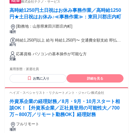
株式会社テクノ・サービス
をしたい方 ・変化を楽しめない方
高時給1250円土日祝はお休み事務作業／高時給1250
円★土日祝はお休み♪≪事務作業≫：東田川郡庄内町
[勤務地：山形県東田川郡庄内町]
場所
時給1,250円以上 給与 時給1,250円〜 交通費全額支給 即払い
給与
制度有 勤務時間に応じて、給与は1分単位で支給
応募資格 パソコンの基本操作が可能な方
対象
雇用形態：
派遣社員
お気に入り
詳細を見る
ヘイズ・スペシャリスト・リクルートメント・ジャパン株式会社
外資系企業の経理財務／8月・9月・10月スタート相
談OK！【外資系企業／正社員登用の可能性大／700
万～800万／リモート勤務OK】経理財務
フルリモート
場所