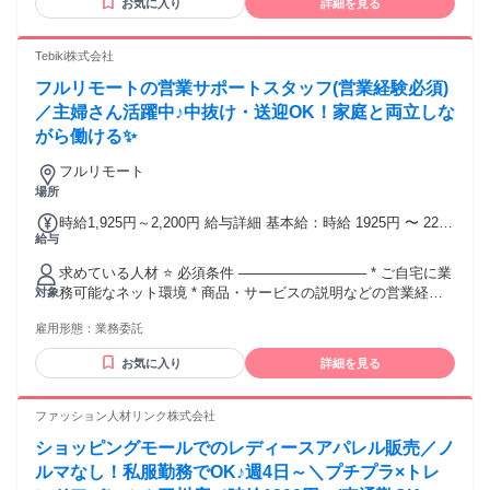
お気に入り
詳細を見る
歓迎します！ ◇ 勤怠管理・入退社手続きなどの労務実務経験
◇ BPO・会計事務所・社労士事務所での 勤務経験 ◇AIツー
ルやSaaSソフト（マネーフォワード、Freeeなど）の利用経
Tebiki株式会社
験 ◇ リモートワークでの勤務経験 ◇ 顧客対応の経験 【こん
フルリモートの営業サポートスタッフ(営業経験必須)
な方にピッタリ！】 ◎ 正確性を大切にコツコツ業務に取り組
める方 ◎ 期日やルールを守り責任感を持って 行動できる方
／主婦さん活躍中♪中抜け・送迎OK！家庭と両立しな
◎ 相手の立場に立ってコミュニケーションが 取れる方 ◎ 論
がら働ける✨
理的に考えながら業務を進めることが 好きな方 ◎ 誰かを支
える仕事にやりがいを感じる方 ※原則ご自宅での勤務です。
フルリモート
※日本国内に居住されている方に限ります。
場所
時給1,925円～2,200円 給与詳細 基本給：時給 1925円 〜 2200
給与
円 ※ 経験・能力を考慮の上、決定します。 ※ 稼働日数や時
間は相談しながら決定します。
求めている人材 ⭐ 必須条件 ───────────── * ご自宅に業
務可能なネット環境 * 商品・サービスの説明などの営業経験 *
対象
アポイント獲得などの実務経験 * ヒアリングを通じた提案経
雇用形態：
業務委託
験 * 一般的なPCリテラシー ⭐ 歓迎条件（経験者大歓迎！）
───────────── *営業経験1年以上 * HubSpotなどのCRM
お気に入り
詳細を見る
使用経験がある方 ⭐ 求める人物像 ────────────── * 明
るく丁寧な対応ができる方 * チームワークを大切にできる方 *
相手のニーズを汲み取るのが得意な方
ファッション人材リンク株式会社
ショッピングモールでのレディースアパレル販売／ノ
ルマなし！私服勤務でOK♪週4日～＼プチプラ×トレ