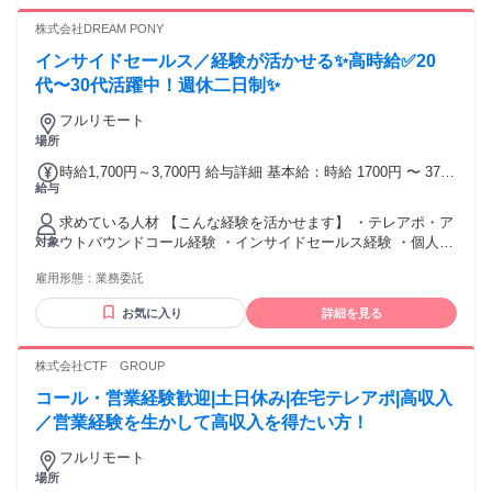
操作が可能な方 ・お客さまのお話を聞きながらタイピングが
出来る方 ・ご自宅に個室があること ┗業務プライバシーを確
株式会社DREAM PONY
保できるスペースを保持していること 周囲の騒音にて業務に
インサイドセールス／経験が活かせる✨高時給✅20
支障がない、室内も静かな環境を保てる 第三者が入室できな
い・窓からディスプレイが見えない環境 ・インターネット光
代〜30代活躍中！週休二日制✨
回線(自己負担で設置)を保持していること ・貸与品をご自身
フルリモート
で設定可能な方 ＜光回線は以下条件必須＞ ※最低でもアップ
場所
ロード20Mbps・ダウンロード30Mbps速度を保持しているこ
と ※LANケーブルを使用しての有線接続が必須です。wifi環境
時給1,700円～3,700円 給与詳細 基本給：時給 1700円 〜 3700
は不可(据置型Wi-Fiルータも不可) ※貸与品：デスクトップ
給与
円 【報酬】 時給1,700円～3,700円 経験、実績、営業スキルを
PC・モニター・キーボード・マウス・ヘッドセット・ウェブ
考慮して決定します。 【月収例】 ■月80時間稼働 時給1,700
カメラ
求めている人材 【こんな経験を活かせます】 ・テレアポ・ア
円×80時間 月額報酬136,000円 + インセンティブ
ウトバウンドコール経験 ・インサイドセールス経験 ・個人／
対象
━━━━━━━━━━━━━━━━━━ ■月120時間稼働 時給
法人向け営業経験 ・コールセンター（架電）経験 ・接客・販
2,000円×120時間 月額報酬240,000円 + インセンティブ
雇用形態：
業務委託
売経験 ・無形商材・サービス案内の経験 業界や扱っていた商
━━━━━━━━━━━━━━━━━━ ■月170時間稼働 時給
材は問いません。 営業・接客の実務経験1年前後を目安として
2,500円×170時間 月額報酬425,000円 + インセンティブ
お気に入り
詳細を見る
います。 【こんな方に向いています】 ・経験を活かして在宅
で働きたい方 ・電話で人と話すことに抵抗がない方 ・相手の
話を聞くことが得意な方 ・アポイント獲得・案内が得意な方
株式会社CTF GROUP
・目標を意識して働ける方 ・自分で仕事の時間を管理できる
コール・営業経験歓迎|土日休み|在宅テレアポ|高収入
方 【特に歓迎する方】 ・個人向け（BtoC）または法人向け
（BtoB）のアウトバウンド営業経験がある方 ・架電数やアポ
／営業経験を生かして高収入を得たい方！
率などの数字を意識して働いた経験がある方 ・副業、物販、
フルリモート
フランチャイズなどのテーマに関心がある方 学歴・業界経験
場所
は不問です！