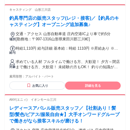
キャスティング 山形三川店
釣具専門店の販売スタッフ(レジ・接客)／【釣具のキ
ャスティング】オープニング追加募集♪
交通・アクセス 山形自動車道 庄内空港ICより車で約5分
[勤務地：〒997-1316山形県東田川郡三川町]
場所
時給1,110円 給与詳細 基本給：時給 1110円 ※昇給あり ※高
給与
校生／時給1,032円
求めている人材 フルタイムで働ける方、大歓迎！ 夕方～閉店
まで働ける方、大歓迎！ 未経験の方もOK！ 釣りの知識がな
対象
くても問題ありません。 働きながら少しずつ覚えていけま
雇用形態：
アルバイト・パート
す。 【こんな方におすすめ！】 ・釣りやアウトドアが好きな
方 ・安定して働けるお仕事を探している方 ・接客や人と話す
お気に入り
詳細を見る
ことが好きな方 ・趣味を活かして働きたい方 釣り好きの方は
もちろん、 これから釣りを始めたい方も 楽しく働ける環境で
す。 【あなたの経験が活かせる3つのポイント】 ①接客・販
ANY(エニィ) イオンモール三川
売の経験 レジ対応やお客様対応など 接客経験がある方は す
レディースアパレル販売スタッフ／【社割あり！髪
ぐに活躍できます。 釣銭は自動で出てくるので安心！ ②アウ
トドアや趣味の経験 釣り・キャンプなど アウトドアが好きな
型/髪色/ピアス/服装自由★】大手オンワードグループ
方は 知識や興味を活かせます。 ③アルバイト・パート経験
で働きがなら接客スキルが磨ける！
品出しや売場整理など 店舗スタッフ経験がある方は 仕事の流
れを理解しやすく 即戦力として活躍できます。