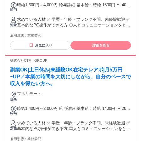
時給1,600円～4,000円 給与詳細 基本給：時給 1600円 〜 4000
給与
円 ※試用期間2ヶ月あり 昇給制度あり（年2回・査定基準によ
る） スキル・成果次第で時給UP！
求めている人材 ✅ 学歴・年齢・ブランク不問、未経験歓迎 ✅
基本的なPC操作ができる方 ◎人とコミュニケーションをとる
対象
仕事の経験のある方大歓迎！
雇用形態：
業務委託
お気に入り
詳細を見る
株式会社CTF GROUP
副業OK|土日休み|未経験OK在宅テレアポ|月5万円
~UP／本業の時間を大切にしながら、自分のペースで
収入を得たい方へ。
フルリモート
場所
時給1,400円～2,000円 給与詳細 基本給：時給 1400円 〜 2000
給与
円 ※試用期間2ヶ月あり 昇給制度あり（年2回・査定基準によ
る） スキル・成果次第で時給UP！
求めている人材 ✅ 学歴・年齢・ブランク不問、未経験歓迎 ✅
基本的なPC操作ができる方 ◎人とコミュニケーションをとる
対象
仕事の経験のある方大歓迎！
雇用形態：
業務委託