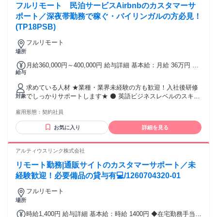
フルリモート 民泊サービスAirbnbのカスタマーサ
⏩20代・30代活躍中 ――― ⋆⋅☆⋅⋆ ―――― ⋆⋅☆⋅⋆ ――― ＜
活かせる経験・スキルなど＞ 配信者、Vtuber、ライバー
ポート／深夜帯勤務で稼ぐ・バイリンガルの方必見！
YouTuber、ストリーマー、声優活動 ナレーション、司会、舞
(TP18PSB)
台・演劇経験 アイドル活動、アーティスト活動 カスタマー対
応、コールセンター業務 接客・販売スタッフ、イベント司会
フルリモート
進行 SNS運用・インフルエンサー活動 歌唱、弾き語り、
場所
ASMR、雑談系配信 ――― ⋆⋅☆⋅⋆ ―――― ⋆⋅☆⋅⋆ ―――
月給360,000円～400,000円 給与詳細 基本給：月給 36万円 〜
給与
40万円 固定残業代：なし 【一律手当】 全員に一律で支払わ
れる通勤・皆勤・家族手当金額：あり 全員に一律で支払われ
求めている人材 ★業種・業界未経験の方も歓迎！入社後研修
るその他手当金額：なし ▼給与 ＜オペレーター＞ 月給
でしっかりサポートします★ ⚫ 英語ビジネスレベルのスキル
対象
360,000円 ※深夜帯勤務の為、深夜割増を含めると月給は
がある方（将来的なキャリアアップが目指せます） ⚫ Google
400,000円ほどになります。 （※想定年収 4,800,000円～） ※
雇用形態：
契約社員
Workspaceの基本操作ができる方 ⚫ 顧客の気持ちやニーズを
月の想定残業時間は5時間程度 (状況次第では別途 残業の依頼
理解し、共感を持った対応ができる方 ⚫ コンシェルジュスタ
有) 【各種手当】 ■昇給 ※年1回(6月)昇給あり ■時間外手当(全
お気に入り
詳細を見る
イルの高品質なカスタマーサポートスキルがある方 ⚫ 状況に
額支給) ■22:00以降深夜帯勤務分は法定通り時給の25%割増に
応じた的確かつ適切な問題解決ができる方 ⚫ 顧客の心情とニ
て給与計算 【お給与に関して】 ■当月末締めの、翌月末払い
ーズを先回りして把握・行動できる方 ⚫ 状況に応じた洗練さ
アルティウスリンク株式会社
となります。 ■入社日が月途中の場合は、初月は入社日～月
れた言語表現ができる方 ⚫ VIP・ハイプロファイル顧客対応
末までの日割り計算されたお給料でのお支払いとなります
リモート勤務|通販サイトのカスタマーサポート／未
にふさわしいビジネスマナーがある方 ⚫ 深夜帯勤務が問題な
い方 ＜歓迎経験＞ ★3年以上のコールセンター経験がある方
経験歓迎！必要備品の貸与有💻/1260704320-01
★VIP、ホスピタリティ、コンシェルジュ系の業務経験がある
フルリモート
方 ★ホテル、航空業界での業務経験がある方 ★プラチナカー
場所
ド会員様などの顧客対応経験がある方 ★富裕層のお客様を対
象とした接客経験がある方 【在宅環境について】 ■光または
時給1,400円 給与詳細 基本給：時給 1400円 ◆在宅勤務手当