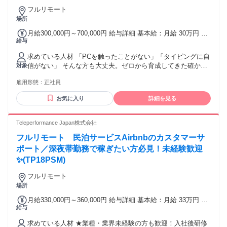
歓迎 ✨職種変更なし ✨高定着率！働きやすさ抜群のお仕事！
フルリモート
⸜⸜ さらにこちらもPOINT ⸝⸝ ✱急募！即日勤務OK ✱大量募集
場所
／大型募集 ✱中途入社50％以上 ✱面接1回 ✱リモート面接Ok
༶ ༶ ༶ ༶ ༶ ༶ ༶ ༶ ༶ ༶ ༶ ༶ ༶ ༶ ༶ ༶ ༶ ༶
月給300,000円～700,000円 給与詳細 基本給：月給 30万円 〜
給与
70万円 固定残業代：あり 【一律手当】 全員に一律で支払わ
れる通勤・皆勤・家族手当金額：なし 全員に一律で支払われ
求めている人材 「PCを触ったことがない」「タイピングに自
るその他手当金額：なし ＜月給＞ 30万円～70万円 ◎上記は
信がない」 そんな方も大丈夫。ゼロから育成してきた確かな
対象
固定残業手当3万6801円（24時間／月）を含む。 超過した場
実績があります！ ⭐未経験OK・学歴不問！ ⭐新卒・第二新
合は別途支給いたします。 ※上記は研修後の本採用時の月給
雇用形態：
正社員
卒・フリーター歓迎！ ⭐失敗を恐れず、向上心を持って取り
です。 ※配属部署、コース、経験・能力などを考慮して決定
組める方！ ＜こんな方におすすめ＞ ✨ITの世界で自分を変え
いたします。 ✨賞与あり（業績賞与、インセンティブ賞与）
お気に入り
詳細を見る
て、明るい未来を掴みたい方 ✨毎日をワクワクしながら、専
✨昇給あり（評価制度・回数は配属部署による）
門スキルを磨きたい方 ✨英語力や感性を活かして、グローバ
ルに活躍したい方 ✨地域社会をITの力で盛り上げたい、貢献
Teleperformance Japan株式会社
したい方 ⭕️あなたの”なりたい姿”を全力で応援します。 やり
フルリモート 民泊サービスAirbnbのカスタマーサ
たいことがまだ見つからない方も、ここから一緒にスタート
しましょう！
ポート／深夜帯勤務で稼ぎたい方必見！未経験歓迎
✨(TP18PSM)
フルリモート
場所
月給330,000円～360,000円 給与詳細 基本給：月給 33万円 〜
給与
36万円 固定残業代：なし 【一律手当】 全員に一律で支払わ
れる通勤・皆勤・家族手当金額：あり 全員に一律で支払われ
求めている人材 ★業種・業界未経験の方も歓迎！入社後研修