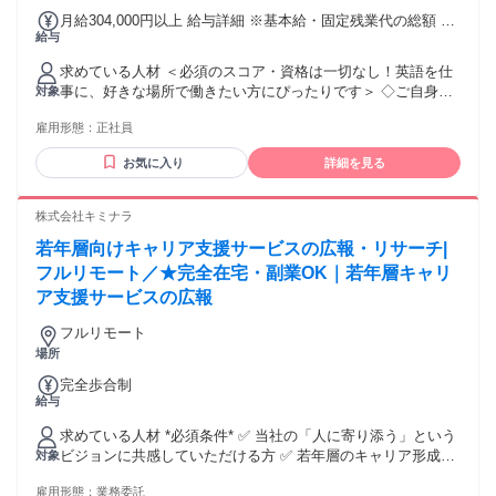
る方 ◇電話だけでなくメール対応にも興味がある方 ＝＝＝＝
月給304,000円以上 給与詳細 ※基本給・固定残業代の総額 基
＝＝＝＝＝＝＝＝＝＝＝ 全国どこからでも勤務できる完全在
給与
本給：月給 28万2591円 〜 固定残業代：あり 1ヶ月あたり2万
宅！ 研修初日からオンラインでスタート！ ＝＝＝＝＝＝＝＝
1409円（固定残業時間：1ヶ月あたり10時間） 固定残業時間
＝＝＝＝＝＝＝ 出社は一切不要。 通勤時間をなくして効率よ
求めている人材 ＜必須のスコア・資格は一切なし！英語を仕
を超えた勤務時間については別途残業代を支給する 【一律手
く働きたい方や、 近くに希望する職場がない方にもおすすめ
事に、好きな場所で働きたい方にぴったりです＞ ◇ご自身の
対象
当】 全員に一律で支払われる通勤・皆勤・家族手当金額：な
です。 ━━━━━━━━━━━━━━ 💻ご自宅でご用意いた
努力で英語を習得された方 ◇学歴不問 ＜求める英語力の目安
し 全員に一律で支払われるその他手当金額：なし ※スキル等
雇用形態：
正社員
だく環境 ━━━━━━━━━━━━━━ 【1】個室 ✅第三者
＞ ・TOEIC 860点以上 ・英検 準1級以上 ・TOEFL 72以上 ・
を考慮の上決定します。
またはペットの入室は不可 ✅外部音が聞こえない 【2】イン
IELTS 5.5以上 ※スコアの提出は必須ではありません。英語力
お気に入り
詳細を見る
ターネット環境 ✅光回線・有線接続必須 （WiMAX・ホームル
は選考時に確認させていただきます。 【こういった方からの
ーター等は不可） ✅会社基準の通信速度を満たしているこ
応募も歓迎！】 ・子育てや本業と両立して働きたい方 ・ブラ
と。 選考時は計測が必須となります。 ※光回線未契約の場合
ンクがあるが、再び英語を使う仕事がしたい方 ・場所や時間
株式会社キミナラ
は、入社前までに契約・開通完了が必須となります。 ※業務
に縛られずに働きたい方 ＜こんな方にぴったりです＞ ◇人の
若年層向けキャリア支援サービスの広報・リサーチ|
用PC・ヘッドセット・LANケーブルなどは会社から貸与しま
悩みを聞いたり、励ましたりするのが好きな方 ◇語学学習で
す。 ※月1回程度、セキュリティ確認のためカメラ越しでお部
壁を感じた経験があり、工夫して乗り越えてきた方 ◇海外で
フルリモート／★完全在宅・副業OK｜若年層キャリ
屋を確認する取り組みがございます。
の留学や就労、生活などの経験をお持ちの方
ア支援サービスの広報
フルリモート
場所
完全歩合制
給与
求めている人材 *必須条件* ✅ 当社の「人に寄り添う」という
ビジョンに共感していただける方 ✅ 若年層のキャリア形成支
対象
援に興味関心がある方 ● 学歴不問・未経験歓迎 ●-● *歓迎要件
雇用形態：
業務委託
* ✨ SNS等での発信活動や、コミュニティの運営経験がある