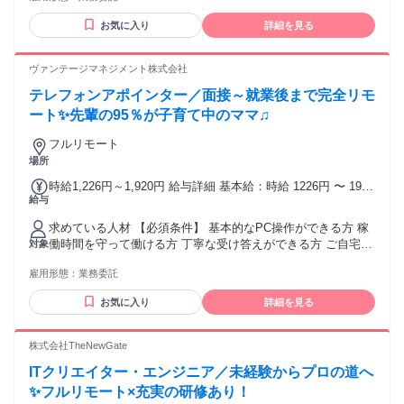
方 ✨ 将来、人材業界やキャリアコンサルタントを目指してい
お気に入り
詳細を見る
る方 ✨ フリーランス、主婦(主夫)、副業をお探しの方 ●-● *こ
んな方におすすめ* ● 在宅で自分のペースで働きたい方 ● 人と
話すこと・人の役に立つことが好きな方 ● スキルアップしな
ヴァンテージマネジメント株式会社
がら活動したい方
テレフォンアポインター／面接～就業後まで完全リモ
ート✨先輩の95％が子育て中のママ♫
フルリモート
場所
時給1,226円～1,920円 給与詳細 基本給：時給 1226円 〜 1920
給与
円 ✨明確な昇給制度あり 累計稼働時間で全員一律に昇給！ ✨
アポイントインセンティブあり 1件あたり500～2200円を支
求めている人材 【必須条件】 基本的なPC操作ができる方 稼
給！ インセンティブを含めると 1時間あたり平均1300円を
働時間を守って働ける方 丁寧な受け答えができる方 ご自宅に
対象
GET！ トップオペレーターだと 1時間あたり3000円近いです
PCと光回線がある方 （業務遂行上必須） ※週9時間以上の稼
♫ ✨また、経験・スキルに応じては SV（育成担当）への昇格
雇用形態：
業務委託
働を想定 【ひとつでも当てはまれば歓迎】 ✋電話発信（架
も可能です！
電）や テレアポの経験がある方 ✋BtoB営業の経験がある方 ✋
お気に入り
詳細を見る
明るくハキハキと会話ができる方 ༶ ༶ ༶ ༶ ༶ ༶ ༶ ༶ ༶ ༶ ༶ ༶ ༶
༶ ༶ ༶ ༶ ༶ ✅未経験者歓迎／未経験・初心者OK ✅フリーター
歓迎 ✅主婦・主夫歓迎 ✅副業・WワークOK ✅ブランクOK ✅
株式会社TheNewGate
経験者歓迎／経験者・有資格者歓迎 ✅年齢不問 ✅学歴不問 ✅
ITクリエイター・エンジニア／未経験からプロの道へ
既卒歓迎／第二新卒歓迎 ✅転職回数不問 ✅フルリモート（完
全在宅） ✅在宅OK／住宅勤務（リモートワーク）OK ✨長期
✨フルリモート×充実の研修あり！