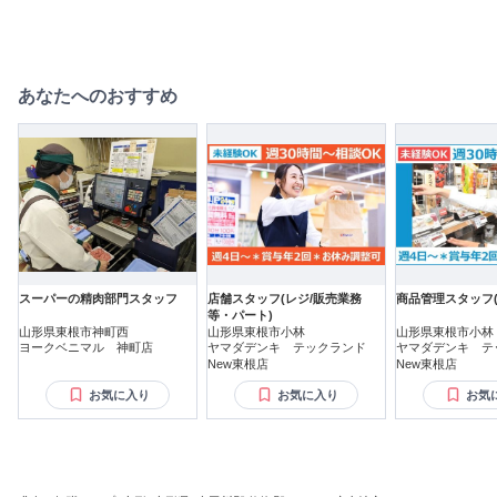
あなたへのおすすめ
スーパーの精肉部門スタッフ
店舗スタッフ(レジ/販売業務
商品管理スタッフ(
等・パート)
山形県東根市神町西
山形県東根市小林
山形県東根市小林
ヨークベニマル 神町店
ヤマダデンキ テックランド
ヤマダデンキ テ
New東根店
New東根店
お気に入り
お気に入り
お気