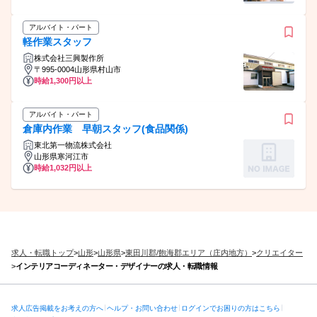
アルバイト・パート
軽作業スタッフ
株式会社三興製作所
〒995-0004山形県村山市
時給1,300円以上
アルバイト・パート
倉庫内作業 早朝スタッフ(食品関係)
東北第一物流株式会社
山形県寒河江市
時給1,032円以上
求人・転職トップ
>
山形
>
山形県
>
東田川郡/飽海郡エリア（庄内地方）
>
クリエイター
>
インテリアコーディネーター・デザイナーの求人・転職情報
求人広告掲載をお考えの方へ
ヘルプ・お問い合わせ
ログインでお困りの方はこちら