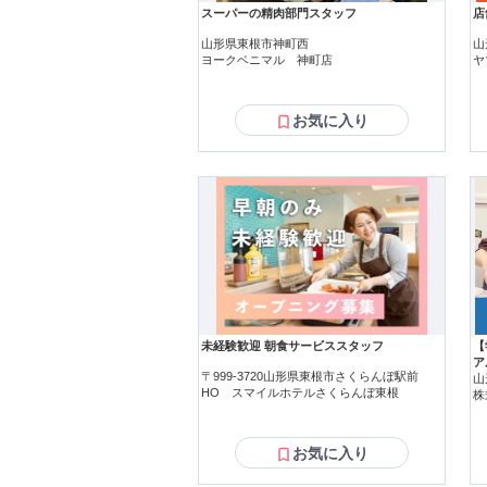
スーパーの精肉部門スタッフ
店
山形県東根市神町西
山
ヨークベニマル 神町店
ヤ
お気に入り
未経験歓迎 朝食サービススタッフ
【
ア
〒999-3720山形県東根市さくらんぼ駅前
山
HO スマイルホテルさくらんぼ東根
株
お気に入り