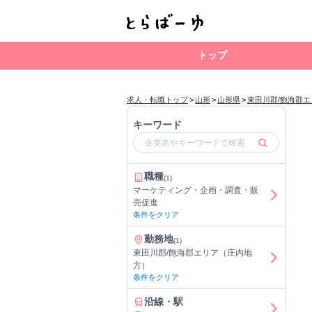
トップ
求人・転職トップ
>
山形
>
山形県
>
東田川郡/飽海郡
キーワード
職種
(1)
マーケティング・企画・調査・販
売促進
条件をクリア
勤務地
(1)
東田川郡/飽海郡エリア（庄内地
方）
条件をクリア
沿線・駅