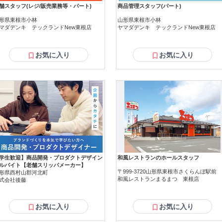
舗スタッフ(レジ/販売業務等・パート)
商品管理スタッフ(パート)
形県東根市小林
山形県東根市小林
マダデンキ テックランドNew東根店
ヤマダデンキ テックランドNew東根店
お気に入り
お気に入り
学生歓迎】商品開発・プロダクトデザイン
和風レストランのホールスタッフ
ルバイト【老舗スリッパメーカー】
〒999-3720山形県東根市さくらんぼ駅前
形県西村山郡河北町
和風レストランまるまつ 東根店
式会社後藤
お気に入り
お気に入り