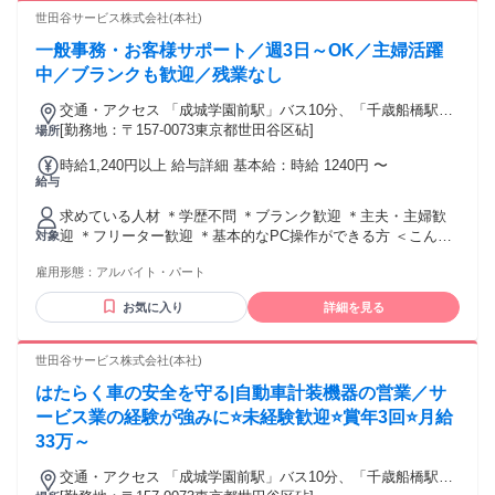
れるものを売ることができ、 気持ちよく働けています。
浅い方、 ブランクがある方も歓迎 ●バイク好きの仲間と、 好
世田谷サービス株式会社(本社)
きを共有できる職場で働きたい方 ●自由度の高い環境で、 工
一般事務・お客様サポート／週3日～OK／主婦活躍
夫しながら整備に取り組みたい方 ●専門知識を深めながら、
自己成長を実感できる仕事がしたい方 ●業務終了後に自分の
中／ブランクも歓迎／残業なし
バイクを整備できる 環境に魅力を感じる方 ＼ 下記ワードで
交通・アクセス 「成城学園前駅」バス10分、「千歳船橋駅」
検索している方も歓迎 ／ 整備士、バイク整備士、バイク、二
バス4分
[勤務地：〒157-0073東京都世田谷区砧]
場所
輪整備、 サービスエンジニア、整備、オートバイ、 機械メン
テナンス、修理メンテナンス、 メカニック、車検、点検 など
時給1,240円以上 給与詳細 基本給：時給 1240円 〜
給与
求めている人材 ＊学歴不問 ＊ブランク歓迎 ＊主夫・主婦歓
迎 ＊フリーター歓迎 ＊基本的なPC操作ができる方 ＜こんな
対象
方は歓迎＞ ・一般事務・営業事務・受付・電話対応など ・･
雇用形態：
アルバイト・パート
営業や接客のご経験者歓迎 ・運送、運輸業界での勤務経験が
ある方 ・お客様へのご案内､日程調整できる方
お気に入り
詳細を見る
世田谷サービス株式会社(本社)
はたらく車の安全を守る|自動車計装機器の営業／サ
ービス業の経験が強みに⭐未経験歓迎⭐賞年3回⭐月給
33万～
交通・アクセス 「成城学園前駅」バス10分、「千歳船橋駅」