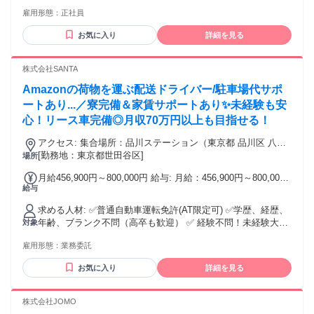
以上／ブランクOK／学歴不問 ・経験者・有資格者優遇 【こ
雇用形態：
正社員
んな方活躍できます！】 ☆長く活躍できる環境をお探しの方
☆資格を取りながらスキルアップしたい方 ☆未経験から稼げ
お気に入り
詳細を見る
る仕事がしたい方 ☆身体を動かす仕事が好きな方 飲食・夜勤
警備・フリーター出身者も！ 20～40代のスタッフが多数活躍
中！
株式会社SANTA
Amazonの荷物を運ぶ配送ドライバー/駐車場代サポ
ートあり...／寮完備＆家賃サポートあり✨未経験も安
心！リース車完備◎月収70万円以上も目指せる！
アクセス: 集合場所：品川ステーション（東京都 品川区 八潮
3-3-6 東京レールゲート EAST 1階）
[勤務地：東京都世田谷区]
場所
月給456,900円～800,000円 給与: 月給：456,900円～800,000
給与
円程度 ※週払いも可能です！ ※ロイヤリティなし 《報酬
例》 ✅ガッツリ稼ぎたい派（フルタイム） 月収 609,700円
求める人材: ✅️普通自動車運転免許(AT限定可) ✅️学歴、経歴、
（週6勤務 / 日当23,450円） 月収 515,900円（週5勤務 / 日当
年齢、ブランク不問（高卒も歓迎） ✅️ 経験不問！未経験大歓
対象
23,450円） ✅ライフスタイル重視派 「午前のみ」「午後の
迎！ ✅️20代 / 30代 / 40代 など幅広い世代活躍中！ ＼こんな方
み」といった短時間の働き方や、スポット的に入りたいなど
雇用形態：
業務委託
を歓迎します！／ ■今の収入に満足できず、もっと稼ぎたい
の相談もOK！ ・午前：月収32万円〜 ・午後：月収26万円〜
方 ■人間関係に悩まず自分のペースで働きたい方 ■副業・兼
※「慣れたらフルへ」という方も歓迎！ インセンティブ多
お気に入り
詳細を見る
業・Wワークでプラスの収入を得たい方 ■フリーターや第二新
数！ ①レスキューインセンティブ ②1DAY インセンティブ ③
卒から正社員並みに稼ぎたい方 【理想のキャリアが叶いま
個数+ルート難易度 ④繁忙期インセンティブ ※頑張り次第で
す！】 ☆日当保証とインセンティブで大幅な収入UP！ ☆車
株式会社JOMO
繁忙期には、月70万円以上可能です！
両メンテナンス補助で維持費を削減！ ☆独立支援制度を活用