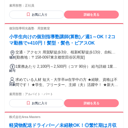
を目指せる環境です。 あなたの知見を活かし、事業の次世代
雇用形態：
正社員
を創るコアメンバーとしてのステップアップを期待していま
す。 ■必須条件 ・製造業での経理実務経験(目安：3年程度) ・
お気に入り
詳細を見る
原価計算(製造原価・売上原価など)の経験 ・日商簿記2級の資
格、または同等のスキル ■優遇条件 ・上場企業での経理業
務、またはそれに準ずる厳格な決算実務のご経験 ・業務プロ
個別指導明光義塾 用賀教室
セスの整理や仕組み化の経験 【当社からのメッセージ】 地域
小学生向けの個別指導塾講師(算数)／週1～OK！2コ
プロデュースに共感し、経理のプロとして共に事業を育てる
方をお待ちしています。 【メリット】 #交通費支給 #社会保
マ勤務で+410円！髪型・髪色・ピアスOK
険完備 #住宅手当あり #寮・社宅あり #バイク通勤OK #昇給あ
交通・アクセス 用賀駅徒歩3分、桜新町駅徒歩13分、自転
り #賞与あり #有資格者歓迎 #経験者歓迎 #長期休暇あり #転
車・バス・バイク通勤可（応相談）
[勤務地：〒158-0097東京都世田谷区用賀]
場所
勤なし
1業務あたり 2,100円～2,500円（コマ 90分） 給与詳細 1業務
給与
あたりは、1コマあたりを意味します。 基本給：1業務あたり
2100円 〜 2500円(90分) ◆1コマ(授業：90分+入替10分＝100
求めている人材 短大・大学卒or在学中の方 ★経験、資格は不
分)／2100円以上＋日次手当／1コマ勤務時205円、2コマ以上
問です！ ★学生、フリーター、主婦（夫）活躍中！ ★新大学
対象
勤務時410円 ◆月の勤務日数に応じて3ヶ月ごとに昇給も可能
一年生も大歓迎！ ★就活を終えた大学4年生も応援！ ⭐自分は
です！
雇用形態：
アルバイト・パート
学歴が高くないから塾講師は無理だ...と考えている人へ⭐
「学力があること」と「教えることが上手い」は全くの別で
お気に入り
詳細を見る
す。 自分に自信がない方でも、少しでも教えることが好きな
方、 人の喜んだり嬉しそうな姿を見ることが好きな方はご応
募ください。 ⭐歓迎条件⭐ ・未経験者大歓迎 ・将来、教育業
株式会社Area Masters
界や教員として働きたい方 ・平日のみ働きたい方 ・週4日や
軽貸物配送ドライバー／未経験OK！◎繁忙期は月収
週5日勤務もOK ・子どもが好きな方 ・教育に興味のある方