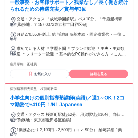
一般事務・お客様サポート／残業なし／長く働き続け
られるための待遇充実／賞与年3回
交通・アクセス 「成城学園前駅」バス10分、「千歳船橋駅」
バス4分
[勤務地：〒157-0073東京都世田谷区砧]
場所
月給270,550円以上 給与詳細 ※基本給・固定残業代・一律手
給与
当の総額 基本給：月給 21万3500円 〜 固定残業代：あり 1ヶ
月あたり4万2050円 〜（固定残業時間：1ヶ月あたり25時間）
求めている人材 ＊学歴不問 ＊ブランク歓迎 ＊主夫・主婦歓
固定残業時間を超えた勤務時間については別途残業代を支給
迎 ＊フリーター歓迎 ＊基本的なPC操作ができる方 ＜こんな
対象
する 【一律手当】 全員に一律で支払われる通勤・皆勤・家族
方は歓迎＞ ・一般事務・営業事務・受付・電話対応など ・･
手当金額：なし 全員に一律で支払われるその他手当金額：あ
雇用形態：
正社員
営業や接客のご経験者歓迎 ・運送、運輸業界での勤務経験が
り 1ヶ月あたり1万5000円
ある方 ・お客様へのご案内､日程調整できる方 ＝＝＝＝＝＝
お気に入り
詳細を見る
＝＝＝＝＝ ＊子育てママ在籍中 ＊主夫・主婦活躍中
個別指導明光義塾 桜新町教室
小学生向けの個別指導塾講師(英語)／週1～OK！2コ
マ勤務で+410円！/N1 Japanese
交通・アクセス 桜新町駅徒歩2分、用賀駅徒歩16分、自転
車・バス・バイク通勤可（応相談）
[勤務地：東京都世田谷区船橋]
場所
1業務あたり 2,100円～2,500円（コマ 90分） 給与詳細 1業務
給与
あたりは、1コマあたりを意味します。 基本給：1業務あたり