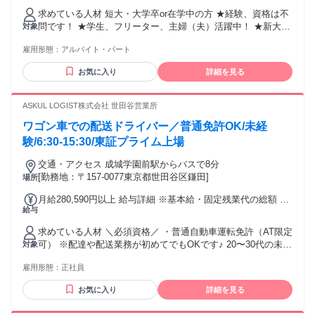
2100円 〜 2500円(90分) ◆1コマ(授業：90分+入替10分＝100
求めている人材 短大・大学卒or在学中の方 ★経験、資格は不
分)／2100円以上＋日次手当／1コマ勤務時205円、2コマ以上
問です！ ★学生、フリーター、主婦（夫）活躍中！ ★新大学
対象
勤務時410円 ◆月の勤務日数に応じて3ヶ月ごとに昇給も可能
一年生も大歓迎！ ★就活を終えた大学4年生も応援！ ⭐自分は
です！
雇用形態：
アルバイト・パート
学歴が高くないから塾講師は無理だ...と考えている人へ⭐
「学力があること」と「教えることが上手い」は全くの別で
お気に入り
詳細を見る
す。 自分に自信がない方でも、少しでも教えることが好きな
方、 人の喜んだり嬉しそうな姿を見ることが好きな方はご応
募ください。 ⭐歓迎条件⭐ ・未経験者大歓迎 ・将来、教育業
ASKUL LOGIST株式会社 世田谷営業所
界や教員として働きたい方 ・平日のみ働きたい方 ・週4日や
ワゴン車での配送ドライバー／普通免許OK/未経
週5日勤務もOK ・子どもが好きな方 ・教育に興味のある方
・人とのコミュニケーションが好きな方 ・一人一人と向き合
験/6:30-15:30/東証プライム上場
って仕事がしたい方 ・塾講師、家庭教師などのアルバイト・
交通・アクセス 成城学園前駅からバスで8分
パート経験者優遇 ⭐採用予定人数は5名以上⭐ 未経験の方で
[勤務地：〒157-0077東京都世田谷区鎌田]
場所
も、勤務開始前にしっかりとした研修があるから安心です。
教室長や先輩講師のフォローもあるので、安心して授業を進
月給280,590円以上 給与詳細 ※基本給・固定残業代の総額 基
められます。
給与
本給：月給 21万1200円 〜 固定残業代：あり 1ヶ月あたり6万
9390円（固定残業時間：1ヶ月あたり45時間） 固定残業時間
求めている人材 ＼必須資格／ ・普通自動車運転免許（AT限定
を超えた勤務時間については別途残業代を支給する 【一律手
可） ※配達や配送業務が初めてでもOKです♪ 20〜30代の未経
対象
当】 全員に一律で支払われる通勤・皆勤・家族手当金額：な
験入社の 若手ドライバーが多数活躍しているので、 未経験の
し 全員に一律で支払われるその他手当金額：なし 前年度実
雇用形態：
正社員
方も安心してご応募いただけます！ ＼★こんなあなたを待っ
績：月収平均36万
ています★／ ・既卒/第二新卒の方 ・運転やドライブが好
お気に入り
詳細を見る
き！ ・正社員デビューしたい！ ・フリーターからキャリアチ
ェンジ！ ・将来への漠然とした不安がある… ・新しいことに