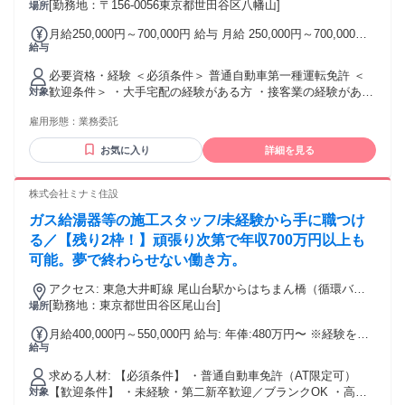
[勤務地：〒156-0056東京都世田谷区八幡山]
・車通勤OK ・現場へ直行直帰可
場所
月給250,000円～700,000円 給与 月給 250,000円～700,000円
給与
※勤務時間、勤務日数により変動します。 ・案件をこなせば
こなすだけ売り上げが上がります ・週払いOK
必要資格・経験 ＜必須条件＞ 普通自動車第一種運転免許 ＜
歓迎条件＞ ・大手宅配の経験がある方 ・接客業の経験がある
対象
方 ・マネジメント経験がある方 ・未経験者歓迎 ・経験者歓
雇用形態：
業務委託
迎
お気に入り
詳細を見る
株式会社ミナミ住設
ガス給湯器等の施工スタッフ/未経験から手に職つけ
る／【残り2枠！】頑張り次第で年収700万円以上も
可能。夢で終わらせない働き方。
アクセス: 東急大井町線 尾山台駅からはちまん橋（循環バ
ス） 乗車時間：約7〜9分、下車後：徒歩1分程度
[勤務地：東京都世田谷区尾山台]
場所
月給400,000円～550,000円 給与: 年俸:480万円〜 ※経験を考
給与
慮し決定 ＜年収例＞ ▶入社3年目／年収550万円以上 年収500
万円＋インセンティブ ▶入社5年目／年収750万円以上 年収
求める人材: 【必須条件】 ・普通自動車免許（AT限定可）
600万円＋インセンティブ 独り立ち後はインセンティブ支
【歓迎条件】 ・未経験・第二新卒歓迎／ブランクOK ・高卒
対象
給。 安定かつ、しっかり稼げます！