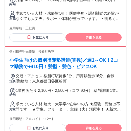
給与
26万円 固定残業代：なし 【一律手当】 全員に一律で支払わ
れる通勤・皆勤・家族手当金額：あり 全員に一律で支払われ
求めている人材 ・未経験OK！ 医療事務・調剤補助の経験が
るその他手当金額：なし 月給：23〜26万円（経験・スキルに
なくても大丈夫。サポート体制が整っています。 ・明るく、
対象
よって相談可） 家賃補助：10000円（新生活を応援しま
コミュニケーションが得意な方 チームワークを大切に、患者
す！） 交通費支給：上限20,000円
雇用形態：
正社員
さまにも笑顔で対応できる方。 ・安定した環境で長く働きた
い方 長期的に働ける職場で、安心してキャリアを築きたい
お気に入り
詳細を見る
方。 ・成長意欲のある方 新しいことを学びたい方、資格取得
支援も活用できます。 ・責任感を持って丁寧に仕事ができる
方 誠実で、細かな作業にも丁寧に取り組める方。
個別指導明光義塾 桜新町教室
小学生向けの個別指導塾講師(算数)／週1～OK！2コ
マ勤務で+410円！髪型・髪色・ピアスOK
交通・アクセス 桜新町駅徒歩2分、用賀駅徒歩16分、自転
車・バス・バイク通勤可（応相談）
[勤務地：東京都世田谷区船橋]
場所
1業務あたり 2,100円～2,500円（コマ 90分） 給与詳細 1業務
給与
あたりは、1コマあたりを意味します。 基本給：1業務あたり
2100円 〜 2500円(90分) ◆1コマ(授業：90分+入替10分＝100
求めている人材 短大・大学卒or在学中の方 ★経験、資格は不
分)／2100円以上＋日次手当／1コマ勤務時205円、2コマ以上
問です！ ★学生、フリーター、主婦（夫）活躍中！ ★新大学
対象
勤務時410円 ◆月の勤務日数に応じて3ヶ月ごとに昇給も可能
一年生も大歓迎！ ★就活を終えた大学4年生も応援！ ⭐自分は
です！
雇用形態：
アルバイト・パート
学歴が高くないから塾講師は無理だ...と考えている人へ⭐
「学力があること」と「教えることが上手い」は全くの別で
お気に入り
詳細を見る
す。 自分に自信がない方でも、少しでも教えることが好きな