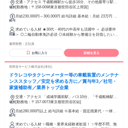
ーの方のご応募もお待ちしております！
交通・アクセス 千歳船橋駅から徒歩16分、その他最寄り駅：
・・・・・・・・・・・・・・・・・・・・・・・・・ １つ
祖師ケ谷大蔵駅・用賀駅
[勤務地：〒158-0098東京都世田谷区上用賀]
場所
でも当てはまる方はぜひご応募ください！》 「車が好き！」
月給230,000円～300,000円 給与詳細 基本給：月給 23万円 〜
「運転が好き！」 「頑張った分は成果として認めて欲し
給与
30万円 固定残業代：なし 【一律手当】 全員に一律で支払わ
い！」 「ガッツリ稼ぎたい！」 「安定して稼げる仕事をした
れる通勤・皆勤・家族手当金額：なし 全員に一律で支払われ
い！」 「将来の独立資金として、お金を貯めたい！」 「定年
求めている人材 ★30代・40代の中高年も活躍中 ＜ 必須要件
るその他手当金額：なし ※固定残業代なし ※残業が発生した
退職したがもっと働きたい！」 「好きなときに休んで好きな
＞ ◎二輪自動車免許必須 ◎未経験から整備士を目指したい方
対象
場合は別途支給します ※経験・スキルを考慮のうえ決定しま
ときに稼ぐ、自由な仕事をしたい！」 「今すぐ上京して働き
◎バイクが好きな方 ＜ 歓迎要件 ＞ ●整備の知識や資格は問い
す
たい！」 「サラリーマンではなく、自由な働き方をした
雇用形態：
正社員
ません ●機械いじりが好きな方 ●接客や販売の経験を活かした
い！」
い方 ●ブランクがある方も歓迎 ●好きを仕事にしながら、手に
お気に入り
詳細を見る
職をつけたい方 ●バイクの専門知識を身につけたい方 ●自由度
の高い職場で、のびのび学びたい方 ●先輩に相談しながら、
着実に成長したい方 ●技術を学びながら、自分の将来の可能
世田谷サービス株式会社(本社)
性を広げたい方 ＼ 下記ワードで検索している方も歓迎 ／ 整
ドラレコやタクシーメーター等の車載装置のメンテナ
備士、バイク整備士、バイク、二輪整備、 サービスエンジニ
ア、整備、オートバイ、 機械メンテナンス、修理メンテナン
ンススタッフ／安定を求める方に／賞与年3／社宅・
ス、 メカニック、車検、点検 など
家賃補助有／業界トップ企業
交通・アクセス 「成城学園前駅」バス10分、「千歳船橋駅」
バス4分
[勤務地：〒157-0073東京都世田谷区砧]
場所
月給280,000円以上 給与詳細 ※基本給・固定残業代・一律手
給与
当の総額 基本給：月給 22万6500円 〜 固定残業代：あり 1ヶ
月あたり4万3500円 〜（固定残業時間：1ヶ月あたり25時間）
求めている人材 ✨職種・業界未経験者歓迎！ ✨学歴不問、無
固定残業時間を超えた勤務時間については別途残業代を支給