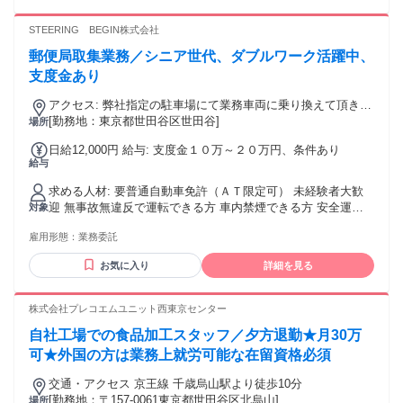
経験者は優遇します。
STEERING BEGIN株式会社
郵便局取集業務／シニア世代、ダブルワーク活躍中、
支度金あり
アクセス: 弊社指定の駐車場にて業務車両に乗り換えて頂きま
す
[勤務地：東京都世田谷区世田谷]
場所
日給12,000円 給与: 支度金１０万～２０万円、条件あり
給与
求める人材: 要普通自動車免許（ＡＴ限定可） 未経験者大歓
迎 無事故無違反で運転できる方 車内禁煙できる方 安全運転
対象
ができる方 長期で安定して勤務したい方 土曜・日曜入れる方
雇用形態：
業務委託
歓迎します
お気に入り
詳細を見る
株式会社プレコエムユニット西東京センター
自社工場での食品加工スタッフ／夕方退勤★月30万
可★外国の方は業務上就労可能な在留資格必須
交通・アクセス 京王線 千歳烏山駅より徒歩10分
[勤務地：〒157-0061東京都世田谷区北烏山]
場所