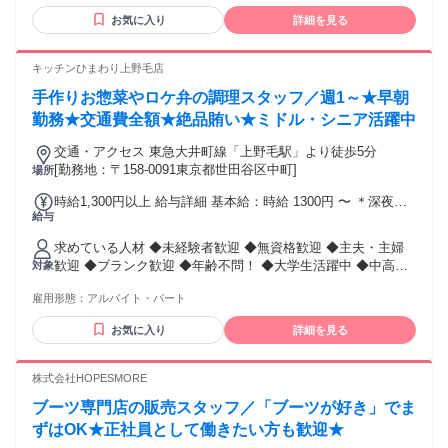
「学力があること」と「教えることが上手い」は全くの別で
お気に入り
詳細を見る
す。 自分に自信がない方でも、少しでも教えることが好きな
方、 人の喜んだり嬉しそうな姿を見ることが好きな方はご応
募ください。 ⭐歓迎条件⭐ ・未経験者大歓迎 ・将来、教育業
キッチンひまわり上野毛店
界や教員として働きたい方 ・平日のみ働きたい方 ・週4日や
手作りお惣菜やロケ弁の調理スタッフ／週1～★早朝
週5日勤務もOK ・子どもが好きな方 ・教育に興味のある方
・人とのコミュニケーションが好きな方 ・一人一人と向き合
勤務★交通費全額★絶品賄い★ミドル・シニア活躍中
って仕事がしたい方 ・塾講師、家庭教師などのアルバイト・
交通・アクセス 東急大井町線「上野毛駅」より徒歩5分
パート経験者優遇 ⭐採用予定人数は5名以上⭐ 未経験の方で
[勤務地：〒158-0091東京都世田谷区中町]
場所
も、勤務開始前にしっかりとした研修があるから安心です。
教室長や先輩講師のフォローもあるので、安心して授業を進
時給1,300円以上 給与詳細 基本給：時給 1300円 〜 ＊深夜時
められます。
給与
給：1625円
求めている人材 ◆未経験者歓迎 ◆無資格歓迎 ◆主夫・主婦
歓迎 ◆ブランク歓迎 ◆年齢不問！ ◆大学生活躍中 ◆中高
対象
年・ミドル・シニア活躍中 ◆子育てママも活躍中！ ◆副業・
雇用形態：
アルバイト・パート
ＷワークOK ◆扶養内勤務OK ◆近隣にお住いの方多数活躍
中！ ＜＜こんな方にピッタリ＞＞ ＊シフトの融通か利くとこ
お気に入り
詳細を見る
ろで働きたい！ ＊家事・プライベート・学業と両立したい！
＊芸能界に興味がある！ ＊料理が好き！ ＊賄いで生活費を押
さえたい！ ＊家が近い！
株式会社HOPESMORE
ブーツ専門店の販売スタッフ／「ブーツが好き」でま
ずはOK★正社員として働きたい方も歓迎★