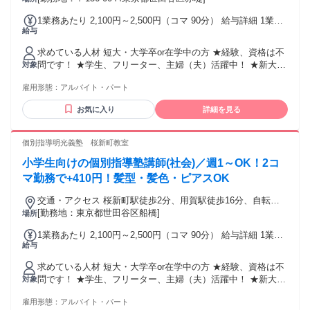
1業務あたり 2,100円～2,500円（コマ 90分） 給与詳細 1業務
給与
あたりは、1コマあたりを意味します。 基本給：1業務あたり
2100円 〜 2500円(90分) ◆1コマ(授業：90分+入替10分＝100
求めている人材 短大・大学卒or在学中の方 ★経験、資格は不
分)／2100円以上＋日次手当／1コマ勤務時205円、2コマ以上
問です！ ★学生、フリーター、主婦（夫）活躍中！ ★新大学
対象
勤務時410円 ◆月の勤務日数に応じて3ヶ月ごとに昇給も可能
一年生も大歓迎！ ★就活を終えた大学4年生も応援！ ⭐自分は
です！
雇用形態：
アルバイト・パート
学歴が高くないから塾講師は無理だ...と考えている人へ⭐
「学力があること」と「教えることが上手い」は全くの別で
お気に入り
詳細を見る
す。 自分に自信がない方でも、少しでも教えることが好きな
方、 人の喜んだり嬉しそうな姿を見ることが好きな方はご応
募ください。 ⭐歓迎条件⭐ ・未経験者大歓迎 ・将来、教育業
個別指導明光義塾 桜新町教室
界や教員として働きたい方 ・平日のみ働きたい方 ・週4日や
小学生向けの個別指導塾講師(社会)／週1～OK！2コ
週5日勤務もOK ・子どもが好きな方 ・教育に興味のある方
・人とのコミュニケーションが好きな方 ・一人一人と向き合
マ勤務で+410円！髪型・髪色・ピアスOK
って仕事がしたい方 ・塾講師、家庭教師などのアルバイト・
交通・アクセス 桜新町駅徒歩2分、用賀駅徒歩16分、自転
パート経験者優遇 ⭐採用予定人数は5名以上⭐ 未経験の方で
車・バス・バイク通勤可（応相談）
[勤務地：東京都世田谷区船橋]
場所
も、勤務開始前にしっかりとした研修があるから安心です。
教室長や先輩講師のフォローもあるので、安心して授業を進
1業務あたり 2,100円～2,500円（コマ 90分） 給与詳細 1業務
められます。
給与
あたりは、1コマあたりを意味します。 基本給：1業務あたり
2100円 〜 2500円(90分) ◆1コマ(授業：90分+入替10分＝100
求めている人材 短大・大学卒or在学中の方 ★経験、資格は不
分)／2100円以上＋日次手当／1コマ勤務時205円、2コマ以上
問です！ ★学生、フリーター、主婦（夫）活躍中！ ★新大学
対象
勤務時410円 ◆月の勤務日数に応じて3ヶ月ごとに昇給も可能
一年生も大歓迎！ ★就活を終えた大学4年生も応援！ ⭐自分は
です！
雇用形態：
アルバイト・パート
学歴が高くないから塾講師は無理だ...と考えている人へ⭐