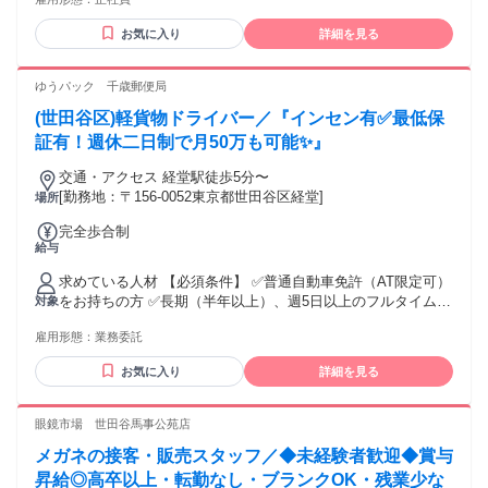
できる仕事がしたい」 そんな想いを持つ方を歓迎します。
ても、上記45時間分を支給します。 ＜昇給・インセンティブ
【こんな方におすすめ】 ・しっかり稼げる仕事に就きたい方
について＞ ☆昇給年2回 1月・7月（正当な評価制度を完備）
お気に入り
詳細を見る
・営業デビューしたい方 ・人と話すことが好きな方 ・お客様
☆インセンティブ年6回（偶数月） ┗売り上げに応じて支給
に誠実に向き合える方 ・仲間と協力しながら成長したい方
＞＞平均1回支給額：47.7万円 ＜各種手当一覧＞ 役職手当
【歓迎】 ・リフォーム営業経験をお持ちの方 【必須】 ・普
ゆうパック 千歳郵便局
（正当な評価制度を完備） 時間外手当 休日出勤手当 資格取
通自動車第一種運転免許 現在活躍しているスタッフは 95％が
得費手当 慶弔手当
(世田谷区)軽貨物ドライバー／『インセン有✅最低保
未経験からのスタートです！
証有！週休二日制で月50万も可能✨』
交通・アクセス 経堂駅徒歩5分〜
[勤務地：〒156-0052東京都世田谷区経堂]
場所
完全歩合制
給与
求めている人材 【必須条件】 ✅普通自動車免許（AT限定可）
をお持ちの方 ✅長期（半年以上）、週5日以上のフルタイム勤
対象
務ができる方 【歓迎条件】 ✅配送・ドライバー経験がある方
雇用形態：
業務委託
✅世田谷区エリアの地理に詳しい方 ✅安定した環境で長期的
に長く働きたい方 【求める人物像】 ◆挨拶や声かけを大切に
お気に入り
詳細を見る
しチームワークを重視できる方 ◆主体的に効率的なルートを
考え工夫を楽しめる方 ◆新しい環境でスキルを磨き成長した
い方 ◆責任感を持って正確に荷物を届けられる方 【こんな方
眼鏡市場 世田谷馬事公苑店
にはピッタリ！】 ◆30代〜40代から新しいキャリアに挑戦し
メガネの接客・販売スタッフ／◆未経験者歓迎◆賞与
安定収入を得たい方 ◆異業種からの転職で体を動かしながら
働きたい方 ◆頑張った分だけ収入に還元される環境で稼ぎた
昇給◎高卒以上・転勤なし・ブランクOK・残業少な