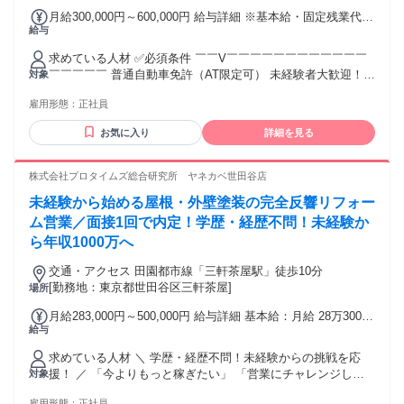
月給300,000円～600,000円 給与詳細 ※基本給・固定残業代の
給与
総額 基本給：月給 24万5800円 〜 54万5800円 固定残業代：
あり 1ヶ月あたり5万4200円（固定残業時間：1ヶ月あたり22
求めている人材 ✅必須条件 ￣￣V￣￣￣￣￣￣￣￣￣￣￣￣
時間） 固定残業時間を超えた勤務時間については別途残業代
￣￣￣￣￣ 普通自動車免許（AT限定可） 未経験者大歓迎！
対象
を支給する 【一律手当】 全員に一律で支払われる通勤・皆
（二種免許は入社後に取得でOK） 学歴・年齢不問（20代〜
勤・家族手当金額：なし 全員に一律で支払われるその他手当
雇用形態：
正社員
70代まで幅広く活躍中） ✅歓迎条件 ￣￣V￣￣￣￣￣￣￣￣
金額：なし ■賞与あり：年3回 ■昇給・昇格あり
￣￣￣￣￣￣￣￣￣ ■ブランクOK ■ドライバー経験者優遇
お気に入り
詳細を見る
（介護・送迎・トラック等） ■車の運転が好きな方 ■腰を据え
て安定して働きたい方 ■家庭やプライベートを大切にしたい
方 ■日本語が堪能な方 （日本語検定N1レベル）
株式会社プロタイムズ総合研究所 ヤネカベ世田谷店
未経験から始める屋根・外壁塗装の完全反響リフォー
ム営業／面接1回で内定！学歴・経歴不問！未経験か
ら年収1000万へ
交通・アクセス 田園都市線「三軒茶屋駅」徒歩10分
[勤務地：東京都世田谷区三軒茶屋]
場所
月給283,000円～500,000円 給与詳細 基本給：月給 28万3000
給与
円 〜 50万円 固定残業代：あり 【一律手当】 全員に一律で支
払われる通勤・皆勤・家族手当金額：あり 全員に一律で支払
求めている人材 ＼ 学歴・経歴不問！未経験からの挑戦を応
われるその他手当金額：なし 月給：28万3,000円〜＋インセン
援！ ／ 「今よりもっと稼ぎたい」 「営業にチャレンジし
対象
ティブ＋役職手当 ※固定残業45時間分69,000円を含む （超過
て、自分の可能性を広げたい」 「頑張った分だけ収入アップ
分は別途追加支給いたします） 残業時間が45時間に満たなく
雇用形態：
正社員