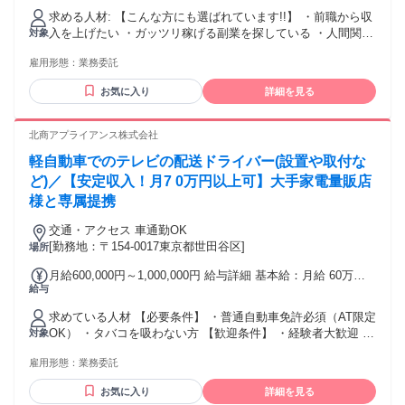
談時にご説明 ・車両リース初月無料（メンテナンス込みプラ
求める人材: 【こんな方にも選ばれています!!】 ・前職から収
ンあり） ・研修期間中も日当保証 ・週払い対応可能
入を上げたい ・ガッツリ稼げる副業を探している ・人間関係
対象
の心配をしたくない ・重いものを持つのは苦手... ・運転が好
雇用形態：
業務委託
き 【必須】 普通自動車免許（AT限定可） 軽自動車を運転で
きる ■年齢：18歳〜69歳 ■未経験者大歓迎、もちろん経験者
お気に入り
詳細を見る
も大歓迎！ ■学歴不問 ■性別・国籍不問 →業界未経験の女
性、外国人も活躍中！ ■これから個人事業主を始めようとし
ている方も大歓迎！
北商アプライアンス株式会社
軽自動車でのテレビの配送ドライバー(設置や取付な
ど)／【安定収入！月7 0万円以上可】大手家電量販店
様と専属提携
交通・アクセス 車通勤OK
[勤務地：〒154-0017東京都世田谷区]
場所
月給600,000円～1,000,000円 給与詳細 基本給：月給 60万円
給与
〜 100万円 【一律手当】 全員に一律で支払われる通勤・皆
勤・家族手当金額：なし 全員に一律で支払われるその他手当
求めている人材 【必要条件】 ・普通自動車免許必須（AT限定
金額：なし 月間売上7 0～8 0万円、それ以上の収入を目指す
OK） ・タバコを吸わない方 【歓迎条件】 ・経験者大歓迎 ・
対象
ことも可能です！ ※月末締め・翌月末払い（消費税別途支
学歴不問・年齢不問 ・長期勤務できる方大歓迎 ・稼ぎたい人
給） ※委託手数料・事務手数料あり ※9割以上が未経験スタ
雇用形態：
業務委託
大歓迎 ・20〜4 0kg程度のテレビを扱うため体力に自信のある
ート 少しでも興味があれば一度お問い合わせ下さい。
方に最適 ・家電設置スキルが身につく ・テレビ関連知識のみ
お気に入り
詳細を見る
で独り立ち可能 ・大型白物家電の設置配送はなし ※家電設置