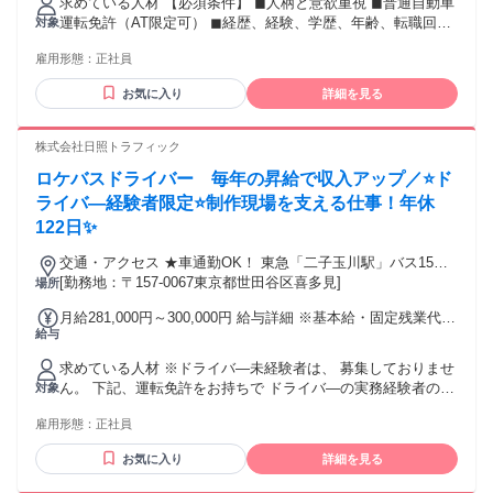
求めている人材 【必須条件】 ◼︎人柄と意欲重視 ◼︎普通自動車
ヶ月あたり27時間） 固定残業時間を超えた勤務時間について
運転免許（AT限定可） ◼︎経歴、経験、学歴、年齢、転職回数
対象
は別途残業代を支給する 【一律手当】 全員に一律で支払われ
不問。 【こんな人にピッタリ】 ◾️食や料理に興味がある方 ◾️
る通勤・皆勤・家族手当金額：なし 全員に一律で支払われる
雇用形態：
正社員
将来は営業・企画・独立も視野にキャリアを積みたい第二新
その他手当金額：なし <想定年収> 420万～ <想定月収> 月
卒・若手の方 ◾️“運転＋α”のスキルを身につけたい方 ◾️運動部
収：316,924円（278,122円【基本給229,725円＋固定残業27時
お気に入り
詳細を見る
出身で人より動ける！ ◾️体を動かすのが好き！ ◾️健康に気を使
間分】＋超過残業22時間分）～ ※固定残業（27時間分）を超
いたい！ ◾️家族との時間やプライベートが大事！ 【歓迎する
える残業代は、別途1分単位で支払い 【給与備考】 ＜初年度
経験・スキル】 ペットショップや飲食店、販売職など、 異業
株式会社日照トラフィック
の月収モデル＞ ■Aさん 扶養家族なし 月収：316,924円
界から転向して活躍している先輩多数。 運送・配送・ドライ
（278,122円【基本給229,725円＋固定残業27時間分】＋超過
ロケバスドライバー 毎年の昇給で収入アップ／⭐ド
バーの業務 引越し、建設、倉庫内作業などの体力仕事 接客・
残業22時間分） 想定年収：月収：316,924円×12カ月+賞与
販売など、人とコミュニケーションを取る仕事の経験 年齢の
ライバ―経験者限定⭐制作現場を支える仕事！年休
=4,203,088円 ■Bさん 扶養家族3名(配偶者1名+子供2名) 月
条件と理由：あり（例外事由3号のイ・50歳未満（長期勤続に
122日✨
収：316,924円（278,122円【基本給229,725円＋固定残業27時
よるキャリア形成のため））
間分】＋超過残業22時間分）+家族手当/子育て支援手当
交通・アクセス ★車通勤OK！ 東急「二子玉川駅」バス15
(50,000円) 想定年収：月収：366,924円×12カ月+賞与
分、小田急「成城学園前駅」バス10分、小田急「狛江駅」バ
[勤務地：〒157-0067東京都世田谷区喜多見]
場所
=4,803,088円
ス11分
月給281,000円～300,000円 給与詳細 ※基本給・固定残業代・
給与
一律手当の総額 基本給：月給 19万6800円 〜 19万9360円 固
定残業代：あり 1ヶ月あたり6万9200円 〜 8万5640円（固定残
求めている人材 ※ドライバ―未経験者は、 募集しておりませ
業時間：1ヶ月あたり45時間） 固定残業時間を超えた勤務時
ん。 下記、運転免許をお持ちで ドライバ―の実務経験者のみ
対象
間については別途残業代を支給する 【一律手当】 全員に一律
採用しておりますので ご理解いただけますと幸いです。 【必
で支払われる通勤・皆勤・家族手当金額：なし 全員に一律で
雇用形態：
正社員
須条件】 ✅MT車が運転できる免許 ➡平成19年6/1までに取得
支払われるその他手当金額：あり 1ヶ月あたり1万5000円 【そ
※普通免許でOK ➡平成19年6/2～29年3/11までに取得 ※中型
の他手当】 「生活支援手当」1万5000円 ⭐所有する免許で給
お気に入り
詳細を見る
免許でOK ➡準中型免許 ※5t限定を含む ✅ドライバーとして
与変動あり ■普通免許 └月給28万1000円以上 ※固定残業代6
の実務経験2年以上 （物流・送迎など業界・業態問わず）