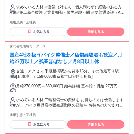
月あたり6万6150円 〜（固定残業時間：1ヶ月あたり30時間）
求めている人材 ✅営業（対法人・個人問わず）経験のある方
固定残業時間を超えた勤務時間については別途残業代を支給
✅第二新卒歓迎 ✅業界知識・業界経験不問 ✅要普通免許（AT
対象
する 【一律手当】 全員に一律で支払われる通勤・皆勤・家族
限定可） - ✨こんな方とご一緒したいです - ・お客様に寄り添
手当金額：なし 全員に一律で支払われるその他手当金額：あ
雇用形態：
正社員
った提案がしたい方歓迎 ・営業の実務経験のある方優遇（業
り 1ヶ月あたり2万5000円 〜 ＜手当：別途支給＞ ・家族手当
界不問） ・安定企業でじっくり成長したい方 ・自動車・メカ
(扶養義務のある配偶者：1万円、18歳未満の子ども1人あたり
お気に入り
詳細を見る
ニックが好きな方 - ✨過去の営業経験で培った力も強みに - お
5000円) ・資格手当 ・交通費全額支給 ※未経験の方は月給33
客様と向き合い、 コミュニケーションを取ってきた あなたの
万円～のスタートになります。 【昇給】 有 【賞与】 年３回
経験は、 この仕事にもってこいだと考えています！ ◆お客様
株式会社南急モータース
特別賞与＊業績による
の“ちょっとした変化” に気づける人は強い！ 接客や販売で身
国産4社を扱うバイク整備士／店舗経験者も歓迎／月
についた、 「相手の小さな変化に気づく力」。 それって実
は、営業でいちばん大事な “聞く力”なんです。 相手の話をち
給27万以上／残業ほぼなし／月8日以上休
ゃんと聞ける人ほど、 本当のニーズをつかめる。 だから、経
交通・アクセス 千歳船橋駅から徒歩16分、その他最寄り駅：
験よりも“気づける感性”が大切です。 ◆信頼を積み重ねる力
祖師ケ谷大蔵駅・用賀駅
[勤務地：〒158-0098東京都世田谷区上用賀]
場所
この仕事は、 ガツガツ売る営業ではなく、 「また話したい」
と思ってもらう営業。 雑談の中から関係を深めていくうち
月給270,000円～350,000円 給与詳細 基本給：月給 27万円 〜
に、 お客様にとっての “頼れるパートナー”になれます。 気づ
給与
35万円 固定残業代：なし 【一律手当】 全員に一律で支払わ
けば、「困ったときはあなたに相談！」 そんな関係が自然と
れる通勤・皆勤・家族手当金額：なし 全員に一律で支払われ
できていきます。 - ✨働く人たちの声 - ■Aさん 「売上目標に
求めている人材 二輪整備士の資格を お持ちの方は優遇します
るその他手当金額：なし ※固定残業代なし ※残業が発生した
追われることがないので、 焦らずじっくりお客様と向き合え
が、 バイク用品店や販売店勤務の経験を お持ちの方であれば
対象
場合は別途支給します ※経験・スキルを考慮のうえ決定しま
ます。 私の提案でお客様が笑顔になってくれると、 本当にこ
ご応募いただけます。 ※入社後に資格取得支援あり ★30代・
す
の仕事をしていて良かったなと思います。」 ■Tさん 「以前の
雇用形態：
正社員
40代の中高年も活躍中 ＜ 必須要件 ＞ ◎二輪自動車免許必須
会社では正直、 売上を上げるために行動をせざるを 得ないと
◎バイクが好きで、 仕事として深く関わっていきたい方 ◎二
お気に入り
詳細を見る
ころがありました。 当社に入社してから、 そのプレッシャー
輪整備士の資格、または バイク用品店・販売店での勤務経験
から解放され、 あくまでお客様にとってよいもの、 必要とさ
＜ 歓迎要件 ＞ ●二輪整備の実務経験がある方 ●整備士経験が