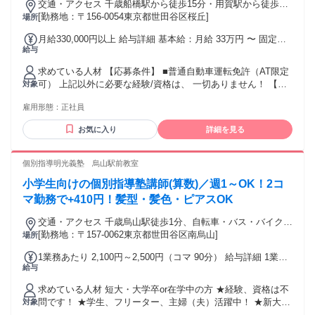
も、勤務開始前にしっかりとした研修があるから安心です。
交通・アクセス 千歳船橋駅から徒歩15分・用賀駅から徒歩20
教室長や先輩講師のフォローもあるので、安心して授業を進
分
[勤務地：〒156-0054東京都世田谷区桜丘]
場所
められます。
月給330,000円以上 給与詳細 基本給：月給 33万円 〜 固定残
給与
業代：なし 【一律手当】 全員に一律で支払われる通勤・皆
勤・家族手当金額：なし 全員に一律で支払われるその他手当
求めている人材 【応募条件】 ■普通自動車運転免許（AT限定
金額：なし ■業界未経験でも月給33万円スタート！ ■昇給年2
可） 上記以外に必要な経験/資格は、 一切ありません！ 【ポ
対象
回（4月・10月） ■賞与年2回（8月・12月） ※1回辺りの賞与
イント】 ■学歴不問 ■業界未経験歓迎 ■職種未経験歓迎 ■社会
実績は1～3ヶ月分。 ■会社業績により決算賞与も支給！ ■頑
雇用形態：
正社員
人未経験歓迎 ■第二新卒歓迎 ■既卒歓迎 ■ブランクOK 【こん
張りは給与/賞与でしっかり還元！ ■毎年1～2万円の昇給実績
な方にピッタリ】 ■建設土木業界に興味がある方 ■チームワー
あり！ ■1回の昇給で月給7万～10万円UP実績あり！ ■入社3
お気に入り
詳細を見る
クを大切にできる方 ■人とコミュニケーションを取ることが
年目で月給50万円到達の実績あり！ ■残業代は別途全額支
好きな方 ■飲食店/アパレル/販売/接客/サービス業など 人と接
給！ ■引っ越し手当あり！ ■役職手当あり！ ■職能手当あり！
する仕事の経験を活かしたい方 ■安定した業界で資格を取得
個別指導明光義塾 烏山駅前教室
■資格取得支援制度あり （取得費用は会社負担）
し 現場監督として必要とされる 仕事に就きたい方 ■土日休み
小学生向けの個別指導塾講師(算数)／週1～OK！2コ
など プライベートも大切にしながら働きたい方 現在活躍して
いる先輩社員の多くも 未経験からスタートしています！ 入社
マ勤務で+410円！髪型・髪色・ピアスOK
後は先輩社員がマンツーマンで 基礎から丁寧にサポートしま
交通・アクセス 千歳烏山駅徒歩1分、自転車・バス・バイク通
すので 建設業界が初めての方や 社会人経験が浅い方も 安心
勤可（応相談）
[勤務地：〒157-0062東京都世田谷区南烏山]
場所
してご応募ください！ 資格取得支援制度も充実しているため
働きながら国家資格の取得を目指し 市場価値の高い人材へ成
1業務あたり 2,100円～2,500円（コマ 90分） 給与詳細 1業務
長できる環境です。
給与
あたりは、1コマあたりを意味します。 基本給：1業務あたり
2100円 〜 2500円(90分) ◆1コマ(授業：90分+入替10分＝100
求めている人材 短大・大学卒or在学中の方 ★経験、資格は不
分)／2100円以上＋日次手当／1コマ勤務時205円、2コマ以上
問です！ ★学生、フリーター、主婦（夫）活躍中！ ★新大学
対象
勤務時410円 ◆月の勤務日数に応じて3ヶ月ごとに昇給も可能
一年生も大歓迎！ ★就活を終えた大学4年生も応援！ ⭐自分は