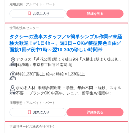
です！
雇用形態：
アルバイト・パート
学歴が高くないから塾講師は無理だ...と考えている人へ⭐
「学力があること」と「教えることが上手い」は全くの別で
お気に入り
詳細を見る
す。 自分に自信がない方でも、少しでも教えることが好きな
方、 人の喜んだり嬉しそうな姿を見ることが好きな方はご応
募ください。 ⭐歓迎条件⭐ ・未経験者大歓迎 ・将来、教育業
世田谷洗車センター
界や教員として働きたい方 ・平日のみ働きたい方 ・週4日や
タクシーの洗車スタッフ／✨簡単シンプル作業✅未経
週5日勤務もOK ・子どもが好きな方 ・教育に興味のある方
・人とのコミュニケーションが好きな方 ・一人一人と向き合
験大歓迎！✅1日4h～、週1日～OK✅髪型髪色自由✅
って仕事がしたい方 ・塾講師、家庭教師などのアルバイト・
面接1回✅夜中1時～翌10:30の珍しい時間帯
パート経験者優遇 ⭐採用予定人数は5名以上⭐ 未経験の方で
も、勤務開始前にしっかりとした研修があるから安心です。
アクセス: ｢芦花公園｣駅より徒歩9分 ｢八幡山｣駅より徒歩9分
教室長や先輩講師のフォローもあるので、安心して授業を進
※バイク通勤OK
[勤務地：東京都世田谷区南烏山]
場所
められます。
時給1,230円以上 給与: 時給￥1,230以上
給与
求める人材: 未経験者歓迎 ・学歴、年齢不問 ・経験、スキル
不要 ・ブランクOK 中高年、シニア、留学生も活躍中！
対象
雇用形態：
アルバイト・パート
お気に入り
詳細を見る
世田谷サービス株式会社(本社)