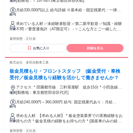
バス4分
[勤務地：〒157-0073東京都世田谷区砧]
場所
月給330,000円以上 給与詳細 ※基本給・固定残業代・一律手
給与
当の総額 基本給：月給 24万5330円 〜 固定残業代：あり 1ヶ
月あたり5万9670円 〜（固定残業時間：1ヶ月あたり30時間）
求めている人材 ✅未経験者歓迎 ✅第二新卒歓迎 ✅知識・経験
固定残業時間を超えた勤務時間については別途残業代を支給
不問 ✅要普通免許（AT限定可） - ✨こんな方とご一緒したい
対象
する 【一律手当】 全員に一律で支払われる通勤・皆勤・家族
です - ・お客様に寄り添った提案がしたい方歓迎 ・営業の実
手当金額：なし 全員に一律で支払われるその他手当金額：あ
雇用形態：
正社員
務経験のある方優遇（業界不問） ・安定企業でじっくり成長
り 1ヶ月あたり2万5000円 〜 ＜手当：別途支給＞ ・家族手当
したい方 ・自動車・メカニックが好きな方 ・こつこつと物事
(扶養義務のある配偶者：1万円、18歳未満の子ども1人あたり
お気に入り
詳細を見る
に取り組める方 ・気になったことはトコトン調べたい方 - ✨
5000円) ・資格手当 ・交通費全額支給 ※経験者の方は別途優
サービス業で培った力も強みに - お客様と向き合い、 コミュ
遇措置あり（経験・スキル考慮） 【昇給】 有 【賞与】 年３
ニケーションを取ってきた あなたの経験は、 この仕事にもっ
株式会社 多田自動車工業
回 特別賞与＊業績による
てこいだと考えています！ ◆お客様の困ったに気づく力 サー
板金見積もり・フロントスタッフ (鈑金受付・車検
ビス業で身についた、 お客様の表情や声の トーンから気持ち
を察する力。 それが、この仕事では “聞く力”として大きな武
受付／板金見積もり経験を活かして働きませんか？
器になります。 相手の話をしっかり聞ける人こそ、 お客様に
アクセス: * 田園都市線 三軒茶屋駅 徒歩15分 * 小田急線
一番信頼されます。 ◆この仕事は、“売る”こと よりも“関係を
下北沢駅 徒歩15分 * バイク・自転車通勤可能 * 車通勤不可
[勤務地：東京都世田谷区代沢]
場所
深める”ことが大切。 最初は世間話から始まり、 何度も顔を
合わせていくうちに、 「困ったときはあなたに 相談したい」
月給240,000円～360,000円 給与: 固定残業代あり：月給
と頼られる存在に。 まるで常連さんとの関係を築くように、
給与
￥240,000 〜 ￥360,000は1か月当たりの固定残業代
一人ひとりのお客様と じっくり信頼を育てていく仕事です！
￥21,000（10時間相当分）を含む。10時間を超える残業代は
- ✨働く人たちの声 - ■Aさん 「仕事終わりの時間も、自分の
求める人材: 【求める人材】 * 板金塗装業界での実務​経験をお
追加で支給する。 昇給年１回 賞与年２回（６月又７月・１２
ペースで楽しめる」 残業がほとんどないから、 仕事が終わっ
持ちの方 * 鈑金見積の経験をお持ちの方 * (国産車のみの経験
対象
月） （実績：合計3ヶ月分） ※実績：2回合算で3ヶ月分 ≪例
たらすぐ趣味モード！ ジムに行ったり、友達とごはんに行っ
でも歓迎) * 自動車整備工業やディーラーなどでフロント業務
≫ * 基本給：19,5万円 * キャリア・資格手当：4万円 * 固定残
たり、 自分の時間をしっかり楽しめるのが嬉しいです。 オン
雇用形態：
正社員
の経験をお持ちの方 * 自動車販売や営業経験をお持ちの方