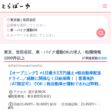
東京都
|
世田谷区
職種を選択してください
車・バイク通勤OK
キーワードを選択してください
東京、世田谷区、車・バイク通勤OKの求人・転職情報
1000件以上
関連度順
|
新着順
合同会社TsuruokaTransPort
【オープニング】⭐️1日最大3万円越え⭐️軽自動車配送
ドライ...／経験に関係なく日給保障！｜普通免許
（AT限定可）でOK｜軽自動車が運転できれば即戦力
◎
アクセス: 直行直帰OK
[勤務地：東京都世田谷区]
場所
日給23,450円～30,800円 給与: ・日当保証制：23,450円〜 ・
給与
繁忙期インセンティブあり（最大30,000円超え）※条件は面