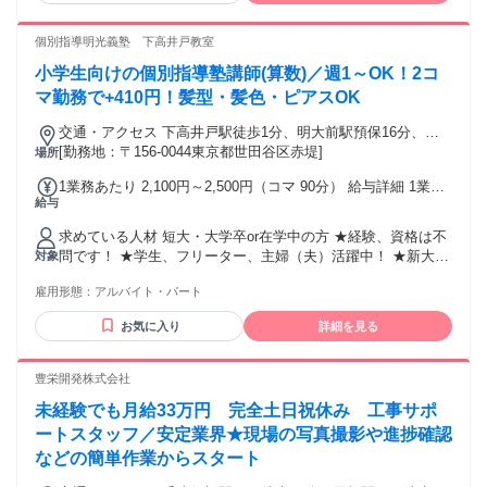
方、 人の喜んだり嬉しそうな姿を見ることが好きな方はご応
募ください。 ⭐歓迎条件⭐ ・未経験者大歓迎 ・将来、教育業
個別指導明光義塾 下高井戸教室
界や教員として働きたい方 ・平日のみ働きたい方 ・週4日や
小学生向けの個別指導塾講師(算数)／週1～OK！2コ
週5日勤務もOK ・子どもが好きな方 ・教育に興味のある方
・人とのコミュニケーションが好きな方 ・一人一人と向き合
マ勤務で+410円！髪型・髪色・ピアスOK
って仕事がしたい方 ・塾講師、家庭教師などのアルバイト・
交通・アクセス 下高井戸駅徒歩1分、明大前駅預保16分、自
パート経験者優遇 ⭐採用予定人数は5名以上⭐ 未経験の方で
転車・バス・バイク通勤可（応相談）
[勤務地：〒156-0044東京都世田谷区赤堤]
場所
も、勤務開始前にしっかりとした研修があるから安心です。
教室長や先輩講師のフォローもあるので、安心して授業を進
1業務あたり 2,100円～2,500円（コマ 90分） 給与詳細 1業務
められます。
給与
あたりは、1コマあたりを意味します。 基本給：1業務あたり
2100円 〜 2500円(90分) ◆1コマ(授業：90分+入替10分＝100
求めている人材 短大・大学卒or在学中の方 ★経験、資格は不
分)／2100円以上＋日次手当／1コマ勤務時205円、2コマ以上
問です！ ★学生、フリーター、主婦（夫）活躍中！ ★新大学
対象
勤務時410円 ◆月の勤務日数に応じて3ヶ月ごとに昇給も可能
一年生も大歓迎！ ★就活を終えた大学4年生も応援！ ⭐自分は
です！
雇用形態：
アルバイト・パート
学歴が高くないから塾講師は無理だ...と考えている人へ⭐
「学力があること」と「教えることが上手い」は全くの別で
お気に入り
詳細を見る
す。 自分に自信がない方でも、少しでも教えることが好きな
方、 人の喜んだり嬉しそうな姿を見ることが好きな方はご応
募ください。 ⭐歓迎条件⭐ ・未経験者大歓迎 ・将来、教育業
豊栄開発株式会社
界や教員として働きたい方 ・平日のみ働きたい方 ・週4日や
未経験でも月給33万円 完全土日祝休み 工事サポ
週5日勤務もOK ・子どもが好きな方 ・教育に興味のある方
・人とのコミュニケーションが好きな方 ・一人一人と向き合
ートスタッフ／安定業界★現場の写真撮影や進捗確認
って仕事がしたい方 ・塾講師、家庭教師などのアルバイト・
などの簡単作業からスタート
パート経験者優遇 ⭐採用予定人数は5名以上⭐ 未経験の方で