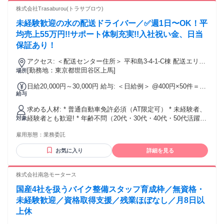
万9200円／45時間分 ＋生活支援手当1万5000円含む ■大型一
【歓迎条件】 ✊配送業務経験 ✊運送業経験 ✊引越業経験 ✊イベ
株式会社Trasaburou(トラサブロウ)
種・中型一種 └月給28万8000円以上 ※固定残業代7万5560円
ント設営経験 ✊重機や機材の搬出入経験 ※映像業界経験は問
／49時間分 ＋生活支援手当1万5000円含む ■大型二種・中型
未経験歓迎の水の配送ドライバー／✅週1日〜OK！平
いません。 _/_/_/_/_/_/_/_/_/_/_/_/_/_/_/_/_/_/ ✨活かせる経
二種 └月給30万円以上 ※固定残業代8万5640円／55時間分 ＋
験・スキルなど ロケ車輌ドライバー
均売上55万円!!サポート体制充実!!入社祝い金、日当
生活支援手当1万5000円含む
_/_/_/_/_/_/_/_/_/_/_/_/_/_/_/_/_/_/
保証あり！
アクセス: ＜配送センター住所＞ 平和島3-4-1-C棟 配送エリア
（東京都大田区、品川区、港区、目黒区）
[勤務地：東京都世田谷区上馬]
場所
日給20,000円～30,000円 給与: ＜日給例＞ @400円×50件＝
給与
20,000円 ※配送物の単価が高いです！ ＜月収例＞ 入社2年目
のスタッフ → 月収52万円！ 経験不要でこれだけ稼げる!! 普
求める人材: * 普通自動車免許必須（AT限定可） * 未経験者、
通自動車免許があればOKです！ ----------------------------
経験者とも歓迎! * 年齢不問（20代・30代・40代・50代活躍
対象
・・・・・・・・・・・・・・・・・・・・・・・・・ ＜そ
中） * 学歴不問・経験不問（中卒・高卒OK） * ブランク
の他月収例＞ ✅入社16ヶ月の30代女性スタッフ → 月収52万
雇用形態：
業務委託
OK ・長期勤務できる方大歓迎 * 将来的に独立を考えている
円 ✅入社13ヶ月の30代男性スタッフ→月収105万円 ✅入社3ヶ
方も歓迎！ * 副業OK・ダブルワーク・WワークOK * 高収入、
月の20代男性スタッフ→月収60万円 ✅入社7ヶ月の40代男性
お気に入り
詳細を見る
高月給を実現したい方！ * 服装（弊社ポロシャツ） * 髪型自
スタッフ→月収43万円 経験不要でこれだけ稼げる!! 普通自動
由（金髪等派手すぎなものはNG） * 友達同士の応募もOK！ *
車免許があればOKです✨
外国人の方も歓迎です！ * 前払い可能 ✅️以下のご経験をお持
株式会社南急モータース
・・・・・・・・・・・・・・・・・・・・・・・・・ ※な
ちの方もお待ちしております! トラックドライバー 、トラッ
んと今なら入社祝い金５万円贈呈！新しいスタートを全力で
国産4社を扱うバイク整備スタッフ育成枠／無資格・
ク運転手、4tドライバー、軽ドライバー、軽貨物ドライバー
応援します！ （※3か月稼働後） ※3ヶ月間は日当（18,000
、バスドライバー 、タクシードライバールート配送、運送ド
未経験歓迎／資格取得支援／残業ほぼなし／月8日以
円/日）保証あり！
ライバー、配達業務、トレーラー 、倉庫作業 、派遣、工場勤
上休
務など 様々な業界からの転職者が活躍しています！ フリータ