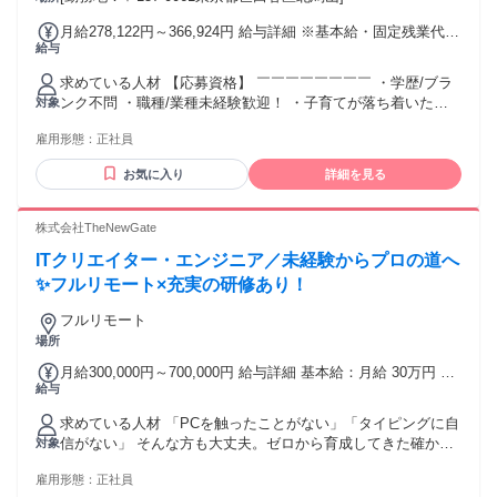
月給278,122円～366,924円 給与詳細 ※基本給・固定残業代の
給与
総額 基本給：月給 22万9725円 〜 31万8527円 固定残業代：
あり 1ヶ月あたり4万8397円 〜 4万8397円（固定残業時間：1
求めている人材 【応募資格】 ￣￣￣￣￣￣￣￣ ・学歴/ブラ
ヶ月あたり27時間） 固定残業時間を超えた勤務時間について
ンク不問 ・職種/業種未経験歓迎！ ・子育てが落ち着いた、
対象
は別途残業代を支給する 【一律手当】 全員に一律で支払われ
などの社会復帰も歓迎！ ✥─────────────────✥ 【ワ
る通勤・皆勤・家族手当金額：あり 全員に一律で支払われる
雇用形態：
正社員
ークライフバランスが充実】 《こんな方に向いています！》
その他手当金額：あり <想定年収> 420万～ <想定月収> 月
✥─────────────────✥ ・満員電車通勤を避けたい方
収：316,924円（278,122円【基本給229,725円＋固定残業27時
お気に入り
詳細を見る
・朝が早くても夕方早く家に帰りたい方 ・趣味や病院、遊び
間分】＋超過残業22時間分）～ ※固定残業(27時間)を超える
など、プライベートの時間を確保したい方 ・細かい作業が得
残業代は、別途1分単位で支払い
意な方 ・料理や食べることがお好きな方 ・安定企業で腰を据
株式会社TheNewGate
えて働きたい方
ITクリエイター・エンジニア／未経験からプロの道へ
✨フルリモート×充実の研修あり！
フルリモート
場所
月給300,000円～700,000円 給与詳細 基本給：月給 30万円 〜
給与
70万円 固定残業代：あり 【一律手当】 全員に一律で支払わ
れる通勤・皆勤・家族手当金額：なし 全員に一律で支払われ
求めている人材 「PCを触ったことがない」「タイピングに自
るその他手当金額：なし ＜月給＞ 30万円～70万円 ◎上記は
信がない」 そんな方も大丈夫。ゼロから育成してきた確かな
対象
固定残業手当3万6801円（24時間／月）を含む。 超過した場
実績があります！ ⭐未経験OK・学歴不問！ ⭐新卒・第二新
合は別途支給いたします。 ※上記は研修後の本採用時の月給
雇用形態：
正社員
卒・フリーター歓迎！ ⭐失敗を恐れず、向上心を持って取り
です。 ※配属部署、コース、経験・能力などを考慮して決定