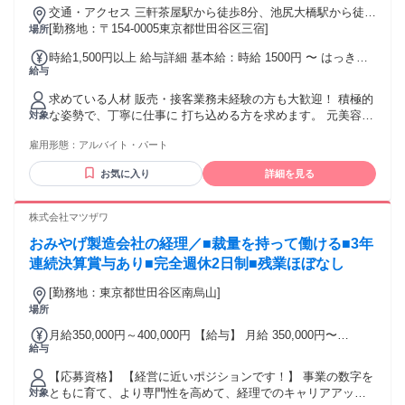
交通・アクセス 三軒茶屋駅から徒歩8分、池尻大橋駅から徒歩
10分
[勤務地：〒154-0005東京都世田谷区三宿]
場所
時給1,500円以上 給与詳細 基本給：時給 1500円 〜 はっきり
給与
言います！ 一生懸命頑張ってくれる方は どんどん時給UPし
ます！ 例えば、現在の大学4年生や 24歳のアルバイトさんは
求めている人材 販売・接客業務未経験の方も大歓迎！ 積極的
勤務1年ほどですが既に時給は1700円！ 現在のアルバイトの
な姿勢で、丁寧に仕事に 打ち込める方を求めます。 元美容師
対象
平均時給は1633円になります。 副業・Wワークもできます
など異業種の未経験の方が活躍中！ ＜こんな方が向いてます
が、 正直ここだけでも充分稼げると思います！
雇用形態：
アルバイト・パート
＞ ＊「職人気質」で、細かな作業に没頭できる方 ＊「自ら考
え、動く」ことにやりがいを感じる方 ＊粘り強く仕事に向き
お気に入り
詳細を見る
合える方 ＊古着・ブーツが好きで、知識を深めたい方 ＊ネッ
トでの売買経験やPC操作に抵抗のない方
株式会社マツザワ
おみやげ製造会社の経理／■裁量を持って働ける■3年
連続決算賞与あり■完全週休2日制■残業ほぼなし
[勤務地：東京都世田谷区南烏山]
場所
月給350,000円～400,000円 【給与】 月給 350,000円〜
給与
400,000円 ※年齢、経験、能力を考慮して決定します。 【安
定収入】 ・昇給年1回(4月) ・賞与年2回(6月・12月) ※支給実
【応募資格】 【経営に近いポジションです！】 事業の数字を
績平均3.5ヶ月分 ・3年連続決算賞与あり(2026年時点) 【働き
ともに育て、より専門性を高めて、経理でのキャリアアップ
対象
やすさをサポート】 ・家族手当 ・交通費規定支給