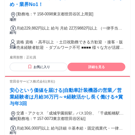
い方 ◆将来的にリーダー職や管理業務にも挑戦したい方
め・業界No1！
[勤務地：〒158-0098東京都世田谷区上用賀]
場所
月給229,882円以上 給与 月給 22万9882円以上 （一律手当を
給与
含む） 月給22万9,882円以上 ※経験・能力による 交通費：交
通費支給
資格 資格 ・高卒以上 ・土日祝勤務できる方歓迎 ・接客・販
売未経験者歓迎 ・ダブルワーク不可 ■■■■ 様々な方が活躍で
対象
きます ■■■■ ・地元でゆっくりと働きたい方 （Iターン・Uタ
雇用形態：
正社員
ーン歓迎） ・自分の時間や家族の時間を大切にしたい方 ・お
客様との接客をしっかりと行いたい方 ・技術や専門知識を習
お気に入り
詳細を見る
得して手に職をつけたい方 ・着実にスキルアップしたい方 ・
アパレル・デパート・小売・スーパー・飲食・ホテル・事務
など様々な経験を持った方々が働いています ・20代・30代・
世田谷サービス株式会社(本社)
40代など未経験で初めて活躍中 ・職歴不問！フリーターの方
安心という価値を届ける|自動車計装機器の営業／営
やブランクがある方、初めて働く方も歓迎 ■■■■ 充実の研
修・制度 ■■■■ ・入社時研修 ・「パーソナルカラー研修」
業経験者は月給36万円～⭐経験活かし長く働ける⭐賞
（一部対象者のみ） ・社内公募制度 ・産前産後休暇 ・育児
与年3回
休暇 ・育児短期間勤務制度（小学校4年時まで） ・介護・看
護休暇 ・階層別研修 ・慶弔休暇などの特別休暇 年齢の条件
交通・アクセス 「成城学園前駅」バス10分、「千歳船橋駅」
と理由：例外事由3号のイ・45歳まで ※未経験から育成する
バス4分
[勤務地：〒157-0073東京都世田谷区砧]
場所
ことを目的とした募集のため
月給366,000円以上 給与詳細 ※基本給・固定残業代・一律手
給与
当の総額 基本給：月給 27万4850円 〜 固定残業代：あり 1ヶ