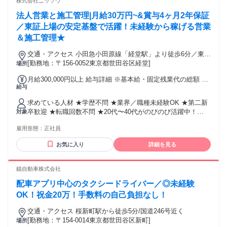
株式会社ニッソウ
募可 ・50代以上応募可 ・学歴不問 ※18歳未満の方は22時ま
法人営業と施工管理|月給30万円~&賞与4ヶ⽉2年保証
での勤務となります。
／東証上場の安定基盤で活躍！未経験から稼げる営業
＆施工管理★
交通・アクセス 小田急小田原線「経堂駅」より徒歩6分／東急
世田谷線「宮の坂駅」より徒歩10分
[勤務地：〒156-0052東京都世田谷区経堂]
場所
月給300,000円以上 給与詳細 ※基本給・固定残業代の総額 基
給与
本給：月給 25万円 〜 固定残業代：あり 1ヶ月あたり5万円
（固定残業時間：1ヶ月あたり30時間） 固定残業時間を超え
求めている人材 ★学歴不問 ★業界／職種未経験OK ★第二新
た勤務時間については別途残業代を支給する 【一律手当】 全
卒歓迎 ★転職回数不問 ★20代〜40代がのびのび活躍中！
対象
員に一律で支払われる通勤・皆勤・家族手当金額：なし 全員
【必須条件】 普通自動車運転免許（AT可） 【歓迎条件】※必
に一律で支払われるその他手当金額：なし ※経験・スキルな
雇用形態：
正社員
須ではありません ・何かしらの営業経験をお持ちの方（業
どを考慮したうえで、決定します。 《各種手当》 ・インセン
界・年数不問） ★営業や接客など、人と接するお仕事の経験
ティブ（成果を賞与に反映） ・通勤手当（規定支給） ・残業
お気に入り
詳細を見る
がある方はスキルを活かせます！ ◎こんな方にピッタリ！ □
手当（固定残業の超過分） ・家族手当（規定あり） ・資格手
成長意欲が高く、自ら主体的に考えて行動できる方 □どこで
当
も通用する、一生モノのスキルを身に付けたい □頑張った分
錨自動車株式会社
しっかり稼いで、将来のために貯金をしたい □安定した基盤
配車アプリ中心のタクシードライバー／◎未経験
のもとで、長く安心して活躍したい ★先輩の半数以上が異業
種からの転職組！ アパレルや飲食など、未経験からスタート
OK！祝金20万！手数料の自己負担なし！
した先輩たちが多数活躍しています。
交通・アクセス 桜新町駅から徒歩5分/国道246号近く
[勤務地：〒154-0014東京都世田谷区新町]
場所