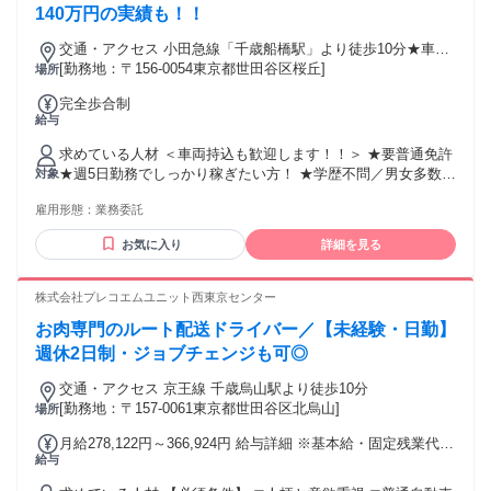
・人とのコミュニケーションが好きな方 ・一人一人と向き合
140万円の実績も！！
って仕事がしたい方 ・塾講師、家庭教師などのアルバイト・
交通・アクセス 小田急線「千歳船橋駅」より徒歩10分★車通
パート経験者優遇 ⭐採用予定人数は5名以上⭐ 未経験の方で
勤OK
[勤務地：〒156-0054東京都世田谷区桜丘]
場所
も、勤務開始前にしっかりとした研修があるから安心です。
教室長や先輩講師のフォローもあるので、安心して授業を進
完全歩合制
められます。
給与
求めている人材 ＜車両持込も歓迎します！！＞ ★要普通免許
★週5日勤務でしっかり稼ぎたい方！ ★学歴不問／男女多数活
対象
躍中◎ ★直行直帰も可♪ ★スマホ必須
雇用形態：
業務委託
お気に入り
詳細を見る
株式会社プレコエムユニット西東京センター
お肉専門のルート配送ドライバー／【未経験・日勤】
週休2日制・ジョブチェンジも可◎
交通・アクセス 京王線 千歳烏山駅より徒歩10分
[勤務地：〒157-0061東京都世田谷区北烏山]
場所
月給278,122円～366,924円 給与詳細 ※基本給・固定残業代の
給与
総額 基本給：月給 22万9725円 〜 31万8527円 固定残業代：
あり 1ヶ月あたり4万8397円 〜 4万8397円（固定残業時間：1