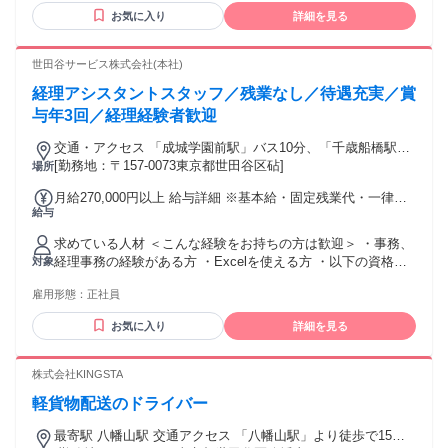
組める方！ ＜こんな方におすすめ＞ ✨ITの世界で自分を変え
いたします。 ✨賞与あり（業績賞与、インセンティブ賞与）
お気に入り
詳細を見る
て、明るい未来を掴みたい方 ✨毎日をワクワクしながら、専
✨昇給あり（評価制度・回数は配属部署による）
門スキルを磨きたい方 ✨英語力や感性を活かして、グローバ
ルに活躍したい方 ✨地域社会をITの力で盛り上げたい、貢献
世田谷サービス株式会社(本社)
したい方 ⭕️あなたの”なりたい姿”を全力で応援します。 やり
経理アシスタントスタッフ／残業なし／待遇充実／賞
たいことがまだ見つからない方も、ここから一緒にスタート
しましょう！
与年3回／経理経験者歓迎
交通・アクセス 「成城学園前駅」バス10分、「千歳船橋駅」
バス4分
[勤務地：〒157-0073東京都世田谷区砧]
場所
月給270,000円以上 給与詳細 ※基本給・固定残業代・一律手
給与
当の総額 基本給：月給 21万3050円 〜 固定残業代：あり 1ヶ
月あたり4万1950円 〜（固定残業時間：1ヶ月あたり25時間）
求めている人材 ＜こんな経験をお持ちの方は歓迎＞ ・事務、
固定残業時間を超えた勤務時間については別途残業代を支給
経理事務の経験がある方 ・Excelを使える方 ・以下の資格を
対象
する 【一律手当】 全員に一律で支払われる通勤・皆勤・家族
お持ちの方 日商簿記 3級 日商簿記 2級 日商簿記 1級 ※ブラン
手当金額：なし 全員に一律で支払われるその他手当金額：あ
雇用形態：
正社員
ク復帰も大歓迎 ★主婦（夫）・フリーター歓迎 ★コツコツ同
り 1ヶ月あたり1万5000円 〜 【その他手当】 インフレ手当
じTaskをこなし続けられる方 ★正確性や効率的な仕事を地道
（期間限定） 10,000円 ※2026年6月までの限定手当です
お気に入り
詳細を見る
にできる方 20代・30代活躍中！ 子育てママ在籍中 ブランク
歓迎 主夫・主婦歓迎！
株式会社KINGSTA
軽貨物配送のドライバー
最寄駅 八幡山駅 交通アクセス 「八幡山駅」より徒歩で15分