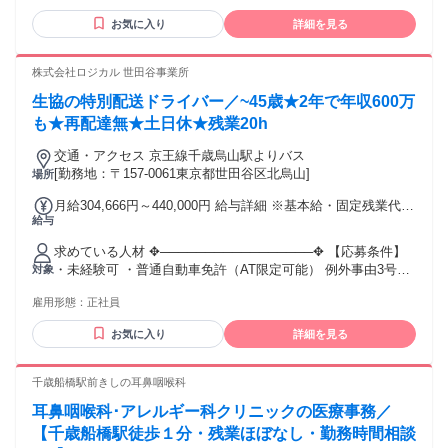
業代：2,1万 * 合計25.6万 ※実績や販売台数に応じて給料
とオフのバランスが取れて、 毎日がすごく充実しています！
【歓迎する資格・経験】 * 2級自動車整備士 * 3級自動車整備
UP 能力に応じて変動します
お気に入り
詳細を見る
■Tさん 「数字より、お客様の笑顔を見たい」 売上ノルマに追
士 * 輸入車の鈑金見積もり経験 ※整備士資格は必須ではあり
われることがないので、 一人ひとりのお客様と じっくり向き
ません。経験やコミュニケーション能力を重視した採用を行
合えるのがこの仕事の魅力。 焦らず、丁寧に話を聞いて、
っています。
株式会社ロジカル 世田谷事業所
「あなたが担当でよかった」と 言ってもらえる瞬間が一番う
れしいです。 お客様が笑顔になると、 “この仕事を選んで よ
生協の特別配送ドライバー／~45歳★2年で年収600万
かったな”って心から思います。
も★再配達無★土日休★残業20h
交通・アクセス 京王線千歳烏山駅よりバス
[勤務地：〒157-0061東京都世田谷区北烏山]
場所
月給304,666円～440,000円 給与詳細 ※基本給・固定残業代の
給与
総額 基本給：月給 22万9584円 〜 36万4918円 固定残業代：
あり 1ヶ月あたり7万5082円（固定残業時間：1ヶ月あたり45
求めている人材 ✥─────────────────✥ 【応募条件】
時間） 固定残業時間を超えた勤務時間については別途残業代
・未経験可 ・普通自動車免許（AT限定可能） 例外事由3号の
対象
を支給する 【一律手当】 全員に一律で支払われる通勤・皆
イ・45歳以下 長期勤続によるキャリア形成のため
勤・家族手当金額：なし 全員に一律で支払われるその他手当
雇用形態：
正社員
✥─────────────────✥ 年齢の条件と理由：あり（例外
金額：なし ✥─────────────────✥ 【昇給機会】昇給
事由3号のイ・45歳以下（長期勤続によるキャリア形成のた
あり年3回 【昇給補足】定期昇給1回・人事考課2回
お気に入り
詳細を見る
め））
✥─────────────────✥
千歳船橋駅前きしの耳鼻咽喉科
耳鼻咽喉科･アレルギー科クリニックの医療事務／
【千歳船橋駅徒歩１分・残業ほぼなし・勤務時間相談