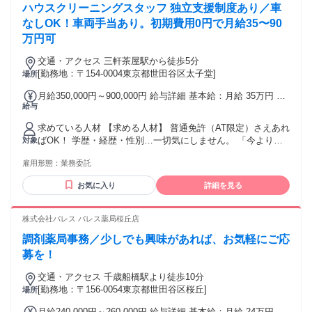
ハウスクリーニングスタッフ 独立支援制度あり／車
し、会社経営も目指せる！
なしOK！車両手当あり。初期費用0円で月給35〜90
万円可
交通・アクセス 三軒茶屋駅から徒歩5分
[勤務地：〒154-0004東京都世田谷区太子堂]
場所
月給350,000円～900,000円 給与詳細 基本給：月給 35万円 〜
給与
90万円 【一律手当】 全員に一律で支払われる通勤・皆勤・家
族手当金額：なし 全員に一律で支払われるその他手当金額：
求めている人材 【求める人材】 普通免許（AT限定）さえあれ
なし 月給：350,000円 〜 900,000円 （完全歩合制：やった分
ばOK！ 学歴・経歴・性別…一切気にしません。 「今より収
対象
だけ全部自分に返ってきます！）
入を上げたい」「人間関係に縛られたくない」 そんな気持ち
雇用形態：
業務委託
があれば十分です！ 未経験でも、プロとして長期間お付き合
いいただける方や素敵な笑顔で接客ができる方歓迎です！
お気に入り
詳細を見る
【こんな方が活躍しています】 現場仕事、配送、引越し等の
経験がある方（体力・土地勘が活かせます！） 学歴・職歴不
問！中卒・高卒・フリーター歓迎 性別不問！女性スタッフも
株式会社パレス パレス薬局桜丘店
多数活躍中 元営業職、元ドライバー、元会社員など、異業種
調剤薬局事務／少しでも興味があれば、お気軽にご応
からの転身者の方！
募を！
交通・アクセス 千歳船橋駅より徒歩10分
[勤務地：〒156-0054東京都世田谷区桜丘]
場所
月給240,000円～260,000円 給与詳細 基本給：月給 24万円 〜