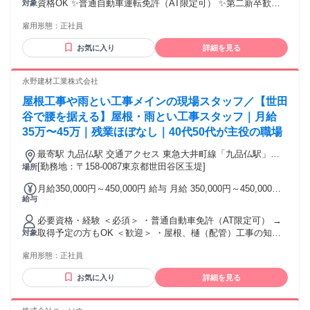
資格OK ✨普通自動車運転免許（AT限定可） ✨第二新卒歓迎
対象
する 【一律手当】 全員に一律で支払われる通勤・皆勤・家族
✨フリーター、U・Iターン歓迎 ＜こんな方とご一緒したいで
手当金額：なし 全員に一律で支払われるその他手当金額：あ
雇用形態：
正社員
す＞ ・電気・設備・機械に対して興味がある方 ・自動車いじ
り 1ヶ月あたり1万円 ≪手当※別途支給≫ 家族手当 (扶養義務
りや機械作業が好きな方 ・コツコツと集中して作業に取り組
のある配偶者：1万円、 18歳未満の子ども1人あたり5000円)
お気に入り
詳細を見る
むのが得意な方 ・安定した企業で、腰を据えて長く働きたい
資格手当 交通費全額支給 【昇給】 有 【賞与】 年2回 特別賞
方 ・自動車整備士、電気工事士、 家電修理、設備管理などの
与 ＊業績による
経験者 ・ガススタ、カーショップなどでの勤務経験者
永野建材工業株式会社
屋根工事や雨とい工事メインの現場スタッフ／【世田
谷で腰を据える】屋根・雨とい工事スタッフ｜月給
35万〜45万｜残業ほぼなし｜40代50代が主役の職場
最寄駅 九品仏駅 交通アクセス 東急大井町線「九品仏駅」よ
り徒歩18分 ・車通勤OK ・転勤なし ・事情による直行直帰
[勤務地：〒158-0087東京都世田谷区玉堤]
場所
OK（申請制）
月給350,000円～450,000円 給与 月給 350,000円～450,000円
給与
※所定労働時間超過分の労働については別途残業代を支給し
ます ※残業代全額支給 ※上記金額に関してはあくまで目安に
必要資格・経験 ＜必須＞ ・普通自動車免許（AT限定可） →
なります(前職の経験・スキルに応じて決定) ≪未経験者は月
取得予定の方もOK ＜歓迎＞ ・屋根、樋（配管）工事の知
対象
給25万円からスタート！≫ 研修も充実しており、 丁寧にお教
識・経験 ・1級建築板金技能士 ・2級建築施工管理技士 ・職
えしますので、 頑張り次第ですぐに経験者の水準にUPできま
雇用形態：
正社員
長教育や玉掛け、高所作業車、 研削といしの取替え等業務な
す！ ・昇給あり（能力により適宜） ・賞与あり（年2回）
どの資格 ・職長経験（1年以上） 他業種の現場作業経験があ
お気に入り
詳細を見る
る方や、 未経験でも現場作業に興味があり、 手に職をつけた
い方は歓迎します！ 〈POINT〉 ・40代活躍中 ・未経験者歓
迎 ・経験者歓迎 ・ブランクOK ・有資格者歓迎 ・40代以上応