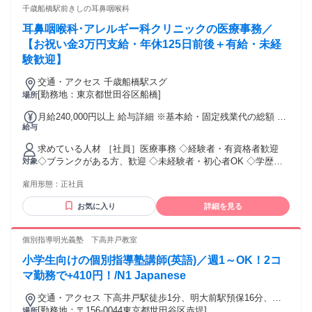
チャレンジしたい！ ・プライベートの時間も大切にしたい！
千歳船橋駅前きしの耳鼻咽喉科
・安定企業で長く働きたい！
耳鼻咽喉科･アレルギー科クリニックの医療事務／
【お祝い金3万円支給・年休125日前後＋有給・未経
験歓迎】
交通・アクセス 千歳船橋駅スグ
[勤務地：東京都世田谷区船橋]
場所
月給240,000円以上 給与詳細 ※基本給・固定残業代の総額 基
給与
本給：月給 23万円 〜 固定残業代：あり 1ヶ月あたり1万円 〜
1万円（固定残業時間：1ヶ月あたり3時間 〜 3時間） 固定残
求めている人材 ［社員］医療事務 ◇経験者・有資格者歓迎
業時間を超えた勤務時間については別途残業代を支給する
◇ブランクがある方、歓迎 ◇未経験者・初心者OK ◇学歴不
対象
【一律手当】 全員に一律で支払われる通勤・皆勤・家族手当
問 ◇レセプト経験者優遇 ◇ＰＣ操作に抵抗のない方歓迎
金額：なし 全員に一律で支払われるその他手当金額：なし ※
雇用形態：
正社員
（Word、Excelなどの知識は不要です！保険証の番号や名前な
経験考慮の上優遇 ※固定残業3時間分（ベースアップ評価料手
どの打ち込みができればOK） ◇WワークOK（就業規則によ
当より）10,000円含む ・賞与年２回（業績、職務能力によ
お気に入り
詳細を見る
る） ◆人柄重視の募集です◆ 経験豊かな方は心強いですが、
る） ※2025年度支給実績 1.0か月分/回 ・繫忙期の特別手当
今回は人柄も重視した採用活動を致します。患者様への丁寧
（業績、職務能力による）
で心のこもった対応は求められるのはもちろんですが、同じ
個別指導明光義塾 下高井戸教室
職場で働くスタッフにも気持ちよく接することができる方を
小学生向けの個別指導塾講師(英語)／週1～OK！2コ
募集します。経験が浅い方やブランクある方でも安心してご
応募ください。
マ勤務で+410円！/N1 Japanese
交通・アクセス 下高井戸駅徒歩1分、明大前駅預保16分、自
転車・バス・バイク通勤可（応相談）
[勤務地：〒156-0044東京都世田谷区赤堤]
場所