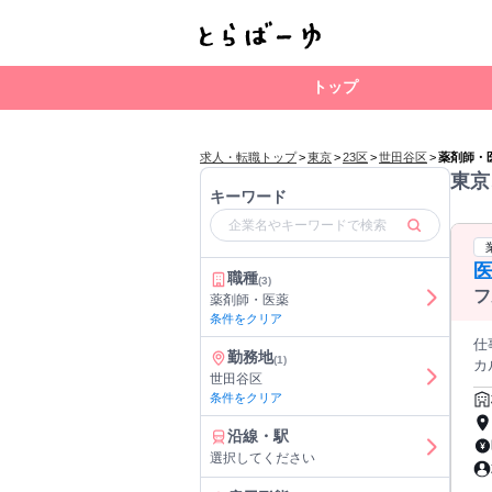
トップ
求人・転職トップ
>
東京
>
23区
>
世田谷区
>
薬剤師・
東京
キーワード
職種
(3)
フ
薬剤師・医薬
条件をクリア
仕事内容: 医療用医薬品・医療
勤務地
(1)
カルチェ
世田谷区
く
条件をクリア
案
沿線・駅
選択してください