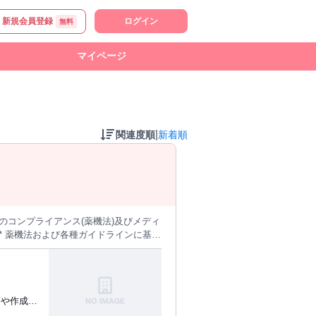
新規会員登録
ログイン
無料
マイページ
|
関連度順
新着順
* 不適切な表現の指摘および代替案の提
材監修の