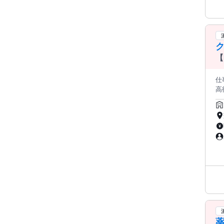
ク
【
仕事
高
る方を
ニ
す。 受付・患者様対応 ∟ 初診・再診の受付や診察室へのスムーズ
プ
持ちよ
科を
伝