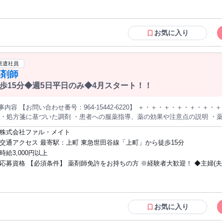
経験 * Googleドキュメント、スプレッドシートの基本操作 * Slack、Team
ニケーションスキル 【優遇条件】 * 薬機法管理者資格保有者 * 医薬品・医療機器業界
での就業経験
お気に入り
派遣社員
薬剤師
歩15分◆週5日平日のみ◆4月スタート！！
容 【お問い合わせ番号：964-15442-6220】 ＋・＋・＋・＋・＋・＋・＋・＋・＋・＋ ＜主な仕事内容について
 ・処方箋に基づいた調剤 ・患者への服薬指導、薬の効果や注意点の説明 ・
＋・＋・＋・＋・＋・＋・＋・＋・＋・＋ 処方科目：精 心療内科
株式会社ファル・メイト
交通アクセス 最寄駅：上町 東急世田谷線「上町」から徒歩15分
時給3,000円以上
応募資格 【必須条件】 薬剤師免許をお持ちの方 ※経験者大歓迎！ ◆主婦(夫)歓迎 ◆
フリーター歓迎 ◆ブランクある方もOK
お気に入り