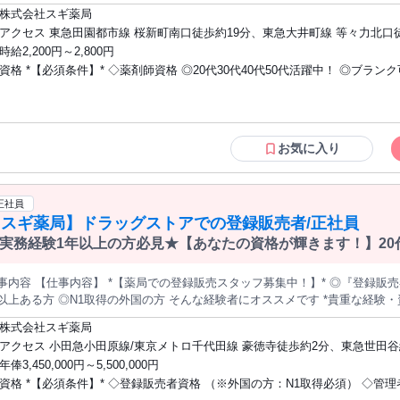
薬剤師資格を活かして活躍しませんか *！！充実した研修とサポートでスキルを磨ける環境* *！！高時給+交通費
株式会社スギ薬局
！* *！！社員購買割引制度あり* ドラッグストア大手の「スギ薬局グループ」 だから安心の福利厚生！ 長く携
アクセス 東急田園都市線 桜新町南口徒歩約19分、東急大井町線 等々力北口徒
れる職場です♪ *＜仕事内容＞* 薬剤師として、下記業務をお任せします。 ■
分、東急田園都市線 駒沢大学駒沢公園口徒歩約22分
時給2,200円～2,800円
指導 ■健康相談など ■その他（薬局運営業務全般）など 【アピールポイント】 ／ ＊薬剤師の資格を活かしてキャ
資格 *【必須条件】* ◇薬剤師資格 ◎20代30代40代50代活躍中！ ◎ブランク可 ◎男女
しませんか＊ ＼ 株式会社MCS（エムシーエス）は、 医療・ヘルスケア業界に特化した人材サービス会社で
。 薬剤師として働く方と、 薬局や医療機関をつなぎ、地域の医療を支えています。 薬剤師向け転職・
問わず活躍中 ◎新卒・第二新卒OK ◎子育て中の主婦（夫）在籍中 ◎薬剤
キャディカル薬剤師.転職」も運営しており、 希望に合った職場・働き方をサポートしていま
即戦力！ （調剤薬局・病院・クリニックなどでの経験者歓迎） 資格を活かしてさらに
探しメリット】*ー ◎医療業界に特化した転職サポート ◎好条件の求人多数
キャリアアップしたい方、 ぜひご応募ください♪
 ◎大手スギ薬局グループならではのこの業界に関する情報量 ◎ブランクOK
お気に入り
ライフスタイルに合わせた働き方の相談ができる ◎薬剤師の資格・経験をしっかり活かせる 「
活かしたい」「キャリアアップしたい」など お一人お一人に合わせたお仕事をご紹介します。
ください！
正社員
【スギ薬局】ドラッグストアでの登録販売者/正社員
実務経験1年以上の方必見★【あなたの資格が輝きます！】20代3
籍〇手に職をつけたい方に
内容 【仕事内容】 *【薬局での登録販売スタッフ募集中！】* ◎『登録販売者』資格をお持ちの方 ◎管理者要件1
の外国の方 そんな経験者にオススメです *貴重な経験・資格を活かして* *新しい場所で新しい
￣￣￣￣￣￣￣￣￣￣￣￣￣￣ 40代までの性別・ブランク関係なく活躍中！ 調剤薬局・ドラッグ
株式会社スギ薬局
ク などでの経験があれば即戦力！ 数か月後には正社員へ早期キャリアUP！ *《仕事内容》* ・第二類
アクセス 小田急小田原線/東京メトロ千代田線 豪徳寺徒歩約2分、東急世田谷
邪薬・鎮痛剤 etc...） ・第三類医薬品（整腸剤・消化剤 etc...） などの販売をお任せします。 お客様の状態
（東京都）三軒茶屋方面口徒歩約2分、小田急小田原線/東京メトロ千代田線 
年俸3,450,000円～5,500,000円
アドバイスしたり 副作用などの注意点をお伝えしてください。 【アピールポイント】 登録販売者の資格を
口徒歩約6分
資格 *【必須条件】* ◇登録販売者資格 （※外国の方：N1取得必須） ◇管理者要件1年
せんか -＊*+ 株式会社MCS（エムシーエス）は、 医療・ヘルスケア業界に特化した人材サービス会社