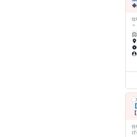
◆
仕事内
＞
＋・＋・
月-土10:
目
【
仕
げるチャンス！* 