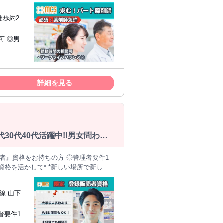
歩約20
処方せん監査・薬剤の調剤 ■薬歴管理・
求人サイト
師経験者は
す。 ー*【MCSでお仕
 ◎幅広い求人から自分に合う職場を選べ
！丁寧なフォローあり ◎キャリアアップ
詳細を見る
新しい環境でスキル
 まずはお気軽にご応
0代40代活躍中!!男女問わず
線 山下
梅ヶ丘北