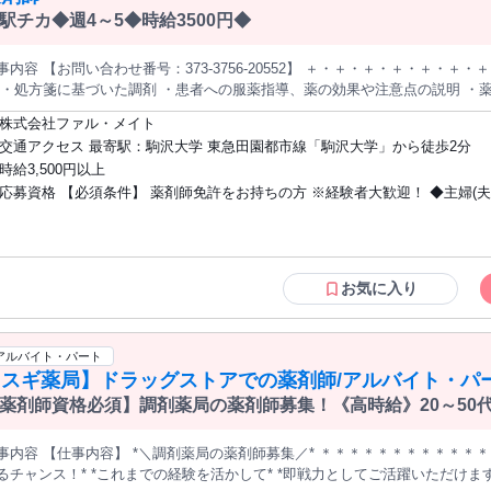
駅チカ◆週4～5◆時給3500円◆
容 【お問い合わせ番号：373-3756-20552】 ＋・＋・＋・＋・＋・＋・＋・＋・＋・＋ ＜主な仕事内容について
 ・処方箋に基づいた調剤 ・患者への服薬指導、薬の効果や注意点の説明 ・
＋・＋・＋・＋・＋・＋・＋・＋ 処方科目：総合平均処方枚数：110枚/1日 ●時給：3500円+交通費 ●シフト：
株式会社ファル・メイト
30～19:30 週3?5日 ●所在地：東京都世田谷区 ●最寄駅：駅から徒歩2分 ●調剤定休日：日・祝日 ●主な処方科
交通アクセス 最寄駅：駒沢大学 東急田園都市線「駒沢大学」から徒歩2分
：総合 ●処方箋枚数：110枚/1日
時給3,500円以上
応募資格 【必須条件】 薬剤師免許をお持ちの方 ※経験者大歓迎！ ◆主婦(夫)歓迎 ◆
フリーター歓迎 ◆ブランクある方もOK
お気に入り
アルバイト・パート
【スギ薬局】ドラッグストアでの薬剤師/アルバイト・パ
薬剤師資格必須】調剤薬局の薬剤師募集！《高時給》20～50
事内容 【仕事内容】 *＼調剤薬局の薬剤師募集／* ＊＊＊＊＊＊＊＊＊＊＊
*これまでの経験を活かして* *即戦力としてご活躍いただけます！* ＊＊＊＊＊＊＊＊＊＊＊＊＊＊＊