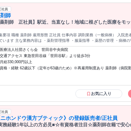
正社員
薬剤師
薬剤師 正社員】駅近、当直なし！地域に根ざした医療をモッ
んか！
 薬剤師 雇用形態 正社員 仕事内容 調剤業務（一般病棟） 入院患者以外の方については、院外処方が行わ
・薬剤管理指導 ・服薬指導 ・薬歴の管理 ・病棟の管理 ・その他の業務 ※電子カルテを導
しております
医療法人社団さくら会 世田谷中央病院
交通アクセス 東急世田谷線「世田谷駅」より徒歩3分
月給330,000円以上
資格・経験 62歳以下（定年が63歳のため）※再雇用制度あり 薬剤師（病院
ある方）
お気に入り
正社員
《ニホンドウ漢方ブティック》の登録販売者/正社員
実務経験1年以上の方必見■☆有資格者注目☆薬剤師在籍で安心の
女問わず幅広く在籍中〇