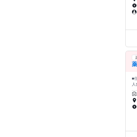
■
人ひ
師と
り組み
用意されていま
お