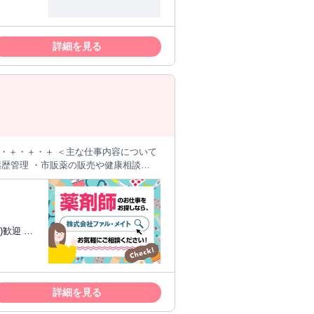
sでのコミュ
詳細を見る
薬歴管理 ・市販薬の販売や健康相談
 透析 面平均処方枚数：平均 70-80 枚/日
詳細を見る