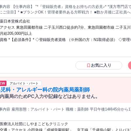
内容 【仕事内容】 "*『登録販売者』資格をお持ちの方必見♪* *漢方専門店での登録販売スタッフ募集します* *【こ
ンクOK！管理者要件ある方即戦力！ ■数か月後に正社員へキャリアUPチャンス！ ■同業界出身者
リスタート応援！ ■医療知識に加えて、漢方・体質改善の知識も習得可能！ 例えば…カウンセリング力・提
薬日本堂株式会社
ミュニケーションスキル 漢方薬局・薬局・クリニック での経験が少しでもあればぜひ せっかくの資格と経験
アクセス 東急田園都市線 二子玉川西口徒歩約7分、東急田園都市線 二子玉
 *《仕事内容》* ・漢方薬（煎じ薬・エキス製剤など） ・体質改善や未病ケアを目
約7分、東急田園都市線 二子新地東口徒歩約14分
月給205,000円以上
漢方製品 などの販売・ご提案をお任せします。 お客様一人ひとりの体質やお悩みに寄り添い、 最適な漢
資格 *【必須条件】* ◇登録販売者資格 （※外国の方：N1取得必須） ◇管理者要件1年
案や服用方法のアドバイス、 副作用や注意点などを丁寧にお伝えしてください。" 【アピールポイント】 登録
資格を活かして働きませんか -＊*+ 株式会社MCS（エムシーエス）は、 医療・ヘルスケア業界に特化した人
以上（年数不問） - ◎男女問わず活躍中 ◎20代30代40代活躍中！ ◎新卒・第二新卒
社です。 登録販売者として働く方と、ドラッグストア・薬局などの 職場をつなぎ、地域の健康を支えて
K中 ◎子育て中の主婦（夫）在籍中 ◎業界経験者は即戦力！ （薬剤師・薬局・調剤
人サイト 「キャディカル登販.転職」も運営しており、 一人ひとりの希望に合わせ
薬局 クリニック受付・医療事務 など） - 資格を活かして手に職をつ
方をサポートしています。 ━━━━━━━━━━━━━ MCSでお仕事探しメリット◎
お気に入り
━━━━━━━━ ●医療業界に特化した転職サポート ●好条件の求人多数 ●幅広い求人から自分に合う職場
らではの安心な環境 ●ブランクOK！丁寧なフォローあり ●キャリアアップや働き方
 ●登録販売者の資格をしっかり活かせる 「今より条件を良くしたい」「無理なく長く働きたい」 そ
EW
アルバイト・パート
んな方にぴったりの環境です。 まずはお気軽にご応募ください！
小児科・アレルギー科の院内薬局薬剤師
内薬局のためPC入力や記録などはありません。
内容 雇用形態：アルバイト・パート 職種：薬剤師 平日午後14時45分から17時まで勤務できる方を募集していま
。
医療法人社団にしやまこどもクリニック
交通・アクセス 小田急線「成城学園前駅」、京王線「千歳烏山駅」よりバス1