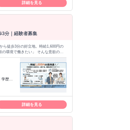
詳細を見る
歩3分｜経験者募集
新の環境で働きたい」 そんな意欲のあ
かりの、清潔感あふれるモダンな職場で
活かせる業務 院内清掃 ∟ 患者様に気
不
詳細を見る