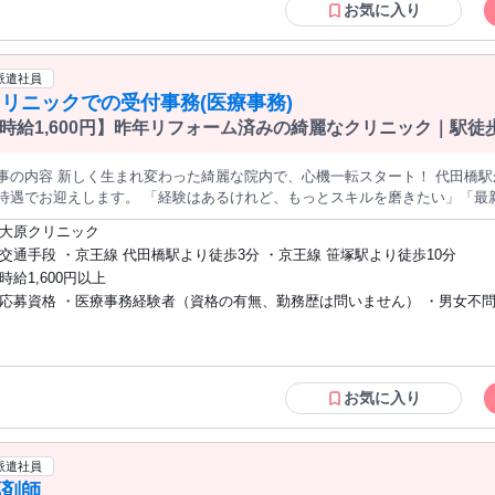
お気に入り
派遣社員
リニックでの受付事務(医療事務)
時給1,600円】昨年リフォーム済みの綺麗なクリニック｜駅徒
の内容 新しく生まれ変わった綺麗な院内で、心機一転スタート！ 代田橋駅から徒歩3分の好立地。時給1,600円の
待遇でお迎えします。 「経験はあるけれど、もっとスキルを磨きたい」「最
、性別を問わずお待ちしています！ 【仕事内容】 整形外科・内科・小児科・婦人科を構える 地域密着型のクリ
大原クリニック
ックにて、医療事務全般をお任せします。 2025年1月にリフォームしたば
交通手段 ・京王線 代田橋駅より徒歩3分 ・京王線 笹塚駅より徒歩10分
なご案内の実施 会計・入力業務 ∟ 会計処理、レセ
時給1,600円以上
ト（診療報酬明細書）の入力作業 請求業務 ∟ 医療事務としての専門スキルを
応募資格 ・医療事務経験者（資格の有無、勤務歴は問いません） ・男女不問 学歴
く過ごしていただくための環境づくり 医療事務の経験があれば、資格の有無や年数は問いません！ 幅広い診療
扱っているため、実務を通して着実にスキルアップできる環境です♪ お問い合わせの際には下記【お仕事No】をお
問
えください。 お仕事No：1936238
お気に入り
派遣社員
薬剤師