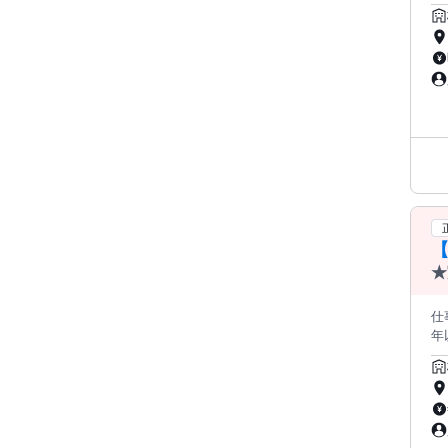
＊＊ 
支給あり
わ
服薬
リアアップ
す
「
事
る
や
を
募
★
在
仕事
年以上ある方 ◎N1取得
キャリアを★* ￣￣V
ストア・クリニッ
医薬品（風
に合わせて
活かして働きま