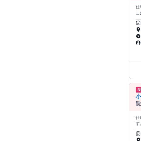
仕事
こにご注目】* ■ブラ
多数在籍！
案力・コ
を活かす 働き方をかなえましょう◎
的とした各種
方のご提
販売者の
材サービス会
O
います。 登録販売者向けの転職・求
た働き
━━━━━
を選べる ●大手スギ薬局グループな
の相談がしやすい
N
院
仕事
す