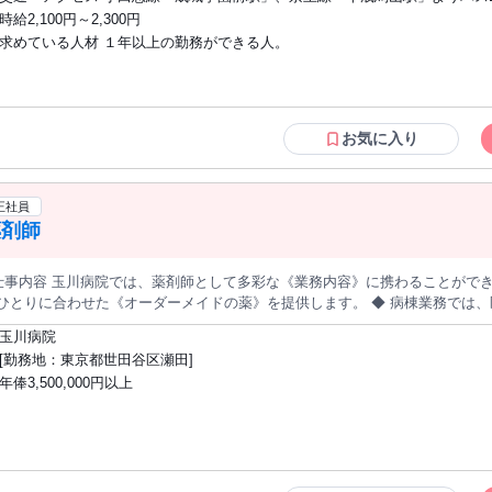
ス停「祖師谷国際交流会館」下車。徒歩1分。
時給2,100円～2,300円
求めている人材 １年以上の勤務ができる人。
お気に入り
正社員
薬剤師
仕事内容 玉川病院では、薬剤師として多彩な《業務内容》に携わることができます！ ◆ 調剤業務では、
とりに合わせた《オーダーメイドの薬》を提供します。 ◆ 病棟業務では、医療チームの一員として、医師や看護
連携しながら患者さんの《薬の安全管理》を行います。 ◆ 薬剤管理では、在庫管理や薬剤の適正使用に向けた取
玉川病院
を通じて、患者さんの健康を支えます。 《充実したサポート体制》も整っており、入社後の研修やマニュアルが
[勤務地：東京都世田谷区瀬田]
す！ 医療の現場で《やりがい》を感じながら、あなたの力を発揮しませんか？ お待ちしています♪ な
年俸3,500,000円以上
本求人は職業紹介事業者である株式会社アモツキによる紹介案件です。