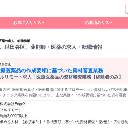
お気に入りリスト
応募済みリスト
医薬の求人・転職情報
、世田谷区、薬剤師・医薬の求人・転職情報
業務委託
医療医薬品の作成要領に基づいた資材審査業務
ルリモート求人！医療医薬品の資材審査業務【経験者のみ】
機器に関するプロモーション資材および広告記事のコンプライアンス(薬機法)及びメディ
ック業務をお願いします。 主な業務： * 作成要領に基づいた資材審査 * 薬機法および各種ガイドラインに基づ
広告表現の適切性チェック * 添付文書・参考文献に基づくファクトチェック 
株式会社EdgeX
 * チェック結果のレポート作成
フルリモート
時給3,000円以上
求める人材: 【必須条件】 * 作成要領に基づいた資材審査 * 薬機法・広告規制や作成要
領含めた各種ガイドラインに関する深い知識 * 薬事申請書作成および広告資