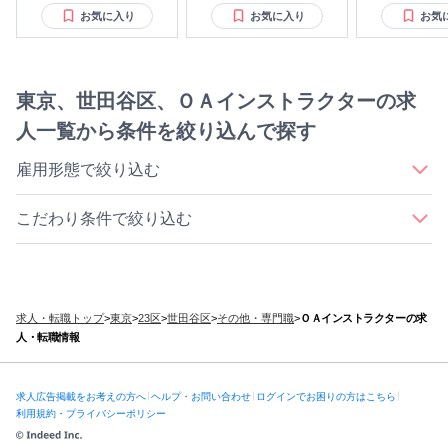
お気に入り
お気に入り
お気
東京、世田谷区、ＯＡインストラクターの求
人一覧から条件を絞り込んで探す
雇用形態で絞り込む
｜
｜
｜
｜
正社員
契約社員
アルバイト・パート
派遣社員
業務委託
こだわり条件で絞り込む
｜
｜
｜
｜
資格取得支援
未経験OK
車・バイク通勤OK
正社員登用あり
｜
｜
｜
新卒・第二新卒歓迎
産休・育休取得実績あり
土日祝休み
｜
｜
｜
｜
｜
フレックスタイム制
駅徒歩5分以内
髪型自由
服装自由
無期雇用派遣
｜
｜
｜
ボーナス・賞与あり
寮・社宅・住宅手当あり
転勤なし
求人・転職トップ
>
東京
>
23区
>
世田谷区
>
その他・専門職
>
ＯＡインストラクターの求
｜
｜
｜
｜
年間休日120日以上
ブランクあってもOK
ノルマ無
インセン有
人・転職情報
｜
社割有
オープニング
求人広告掲載をお考えの方へ
ヘルプ・お問い合わせ
ログインでお困りの方はこちら
利用規約・プライバシーポリシー