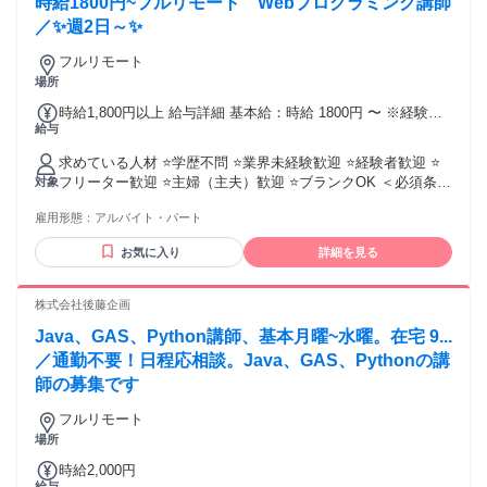
時給1800円~フルリモート Webプログラミング講師
ブランクのある方OK ハローワークでお仕事探し中の方歓迎
髪型・髪色自由、ネイル・ピアス自由 服装自由
／✨週2日～✨
フルリモート
場所
時給1,800円以上 給与詳細 基本給：時給 1800円 〜 ※経験、
給与
スキルにより時給は応相談。 ※研修中は時給 1230円です。
求めている人材 ⭐学歴不問 ⭐業界未経験歓迎 ⭐経験者歓迎 ⭐
フリーター歓迎 ⭐主婦（主夫）歓迎 ⭐ブランクOK ＜必須条件
対象
＞ ・‥…━━━━━━━…‥・ ✅Webアプリケーション開発
雇用形態：
アルバイト・パート
の経験が1年以上ある方 （分野不問） ✅HTML/CSS、
JavaScriptの使用経験がある方 ✅サーバー開発の経験または
お気に入り
詳細を見る
それに関連する知識をお持ちの方 ✅生徒や教職員に対して分
かりやすく説明・指導できる方 ✅勤務時間中に安定したイン
ターネット環境を継続的に利用できる方 ✅教材を操作しなが
株式会社後藤企画
らZoomなどのWeb会議ツールが安定して動作する環境をお持
Java、GAS、Python講師、基本月曜~水曜。在宅 9...
ちの方 ✅長期勤務が可能な方（半年以上） ✅授業運営に必要
な下記スペックのパソコンをお持ちの方 【OS】Windows・
／通勤不要！日程応相談。Java、GAS、Pythonの講
Macのいずれか プロセッサ1.1GHzデュアルコア以上、メモリ
師の募集です
8GB以上、ストレージ256GB以上 ＜歓迎条件＞ ・‥…
━━━━━━━…‥・ ✅Webアプリ開発における実績をお持
フルリモート
ちの方 ※コンテスト受賞歴、リリース経験など ✅情報工学、
場所
電子情報工学などが専攻の方 ✅IT業界での業務経験がある方
時給2,000円
＊教育業界未経験の方も歓迎！ Webプログラミングのスキル
給与