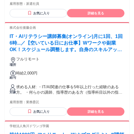
雇用形態：
派遣社員
一般的なツールを利用でき、新しいツールにも適応できる方
◎多種多様なマニュアルが理解できる方 ◎日本語／英語とも
お気に入り
詳細を見る
に読み、書き、会話が円滑にできる方（英語：TOEIC800以
上） ＜歓迎スキル＞ 〇以下の経験がある方歓迎します ・開
発：簡単なHTML／マクロ／SQL等（知識がある方も可） ・
株式会社後藤企画
運用：システム運用等のサポート業務
IT・AIリテラシー講師募集(オンライン)月に1回、1回
6時...／【空いている日にお仕事】Wワークや副業
OK！スケジュール調整します。自身のスキルアップ
にも！（服装髪型自由）
フルリモート
場所
時給2,000円
給与
求める人材: ・IT/AI関連の仕事を5年以上行った経験のある
方。 ・何らかの講師、指導歴のある方（指導科目以外の指導
対象
でも大丈夫です）学歴不問、資格不問（講師未経験でも何か
雇用形態：
業務委託
の指導歴あれば歓迎）、主婦（夫）、フリーター歓迎、Wワ
ーク・副業OK、扶養内勤務OK、ブランクOK、20代・30代・
お気に入り
詳細を見る
40代・50代活躍中、ミドル活躍中、中高年活躍中、フルリモ
ート、完全在宅、ハローワークで求職中の方。 【歓迎条件】
学歴不問（中卒/高卒/専門卒/大卒OK） 資格不問 扶養内勤務
学校法人角川ドワンゴ学園
可 フルリモート・完全在宅 20代、30代、40代、50代活躍中