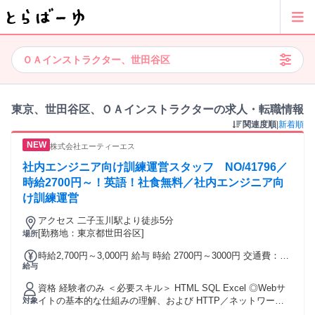
ＯＡインストラクター、世田谷区
東京、世田谷区、ＯＡインストラクターの求人・転職情報
関連度順
|
新着順
株式会社エーティーエス
社内エンジニア向け訓練運営スタッフ NO/41796／
時給2700円～！英語！社食無料／社内エンジニア向
け訓練運営
アクセス 二子玉川駅より徒歩5分
[勤務地：東京都世田谷区]
場所
時給2,700円～3,000円 給与 時給 2700円～3000円 交通費：通
給与
勤交通費全額支給
資格 経験者のみ ＜必要スキル＞ HTML SQL Excel ◎Webサ
イトの基本的な仕組みの理解、および HTTP／ネットワーク
対象
／DB／サーバに関するIT知識がある方 ◎Outlook／Excel等の