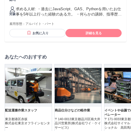
を お持ちの方であれば 教育経験がなくても 問題ありませ
ん。
求める人材: ・過去にJavaScript、GAS、Pythonを用いたお仕
事を5年以上行った経験のある方。 ・何らかの講師、指導歴の
対象
ある方（JavaScript、GAS、Pythonの指導以外の指導であっ
雇用形態：
アルバイト・パート
ても大丈夫です） ・オンラインでの指導環境を整えられる方
お気に入り
詳細を見る
あなたへのおすすめ
配送運搬作業スタッフ
商品仕分けなどの軽作業
イベントや会議で
ペレーター
東京都港区赤坂
〒140-0013東京都品川区南大井
〒171-0033東
株式会社東京オフラインセンタ
品川営業所(株式会社ワイ・ケイ
株式会社サイマル
ー
サービス)
ショナル 高田馬