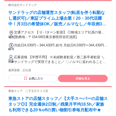
る。 〇プライベートの充実を実現できる。 └月3日の希望休有
株式会社サンドラッグ
サンドラッグの店舗運営スタッフ(転居を伴う転勤な
し選択可)／東証プライム上場企業！20・30代活躍
中！月3日の希望休OK／販売ノルマなし／年収例32
歳SV816万円／販促企画～商品管理など店舗運営が
交通アクセス 【 U・Iターン歓迎】 ◎狭域エリア社員の場合
メインの仕事
[勤務地：〒154-0001東京都世田谷区池尻]
は 転居を伴う転勤はありません。 ◎マイカー通勤OK
場所
月給224,030円～344,430円 給与 月給224,030円〜344,430円
給与
ナショナル社員（全国転勤）：24万4030円～34万4430円 広域
エリア社員（規定エリア内転勤）：22万4030円～32万4430円
応募資格 【学歴不問】 ※未経験者歓迎／第二新卒者歓迎 ＼
狭域エリア社員（転居を伴う異動なし）：22万4030円～32万
サンドラッグで実現できること／ 〇ノルマに追われることな
対象
4430円 ※ナショナル社員・広域エリア社員は転居を伴う転勤
く お客様第一で仕事ができる。 〇販売スキルと専門スキルを
中、転勤手当を別途支給 エリア内転勤時：7000円～2万3000
雇用形態：
正社員
同時に 身に付けられる。 〇登録販売者の資格を取得できる。
円 エリア外転勤時：4万円～6万円
└業務時間中に 資格や業務の勉強ができます。 〇店長などポ
お気に入り
詳細を見る
ストアップが可能。 └長期に亘り、成長を支援します。 〇町
の第2のかかりつけ医のチームの 一員として、地域に貢献でき
る。 〇プライベートの充実を実現できる。 └月3日の希望休有
東急ストア 二子玉川ライズ店
東急ストアの店舗スタッフ／【大手スーパーの店舗ス
タッフ◎】完全週休2日制／残業月平均18.5h／家族
も利用できる20％offの買い物割引券毎月配布中★