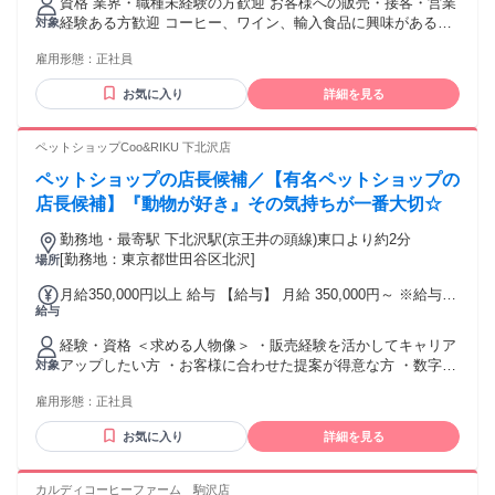
資格 業界・職種未経験の方歓迎 お客様への販売・接客・営業
えた勤務時間については別途残業代を支給する ※東京都市圏
経験ある方歓迎 コーヒー、ワイン、輸入食品に興味がある方
対象
調整給(月1万円)含む（一都三県配属に限り） 【手当】 ◆遅番
大歓迎 ハローワークで求職中の方も歓迎 前職一例 販売、飲
手当（19時から22時の勤務に対して ＋200円/時間 を支給）
雇用形態：
正社員
食ホール、営業、携帯販売、ホテル・観光業界フロント、 航
◆役職手当（該当者のみ） ◆通勤手当（上限4.5万円／月）
空業界グランドスタッフ・CAなど対面での接客経験ある方が
【昇給】昇給・昇格あり 【賞与】年2回※業績による（昨年実
お気に入り
詳細を見る
中心で活躍中 ◆ 例外事由2号：お酒のテイスティング業務が
績2回支給） ※当社では定額残業代を支給しておりますが求人
含まれるため20歳以上の方のみ ◆ 9：00～22：00頃をベース
情報内では固定残業代と記載しています。
とした早番・遅番での8時間シフト制勤務（土日祝含む）が可
ペットショップCoo&RIKU 下北沢店
能な方 (学業等により勤務が制限される場合は対象外となる場
ペットショップの店長候補／【有名ペットショップの
合がございます) ※本求人は中途採用枠となり、新卒採用とは
選考枠が異なります
店長候補】『動物が好き』その気持ちが一番大切☆
勤務地・最寄駅 下北沢駅(京王井の頭線)東口より約2分
[勤務地：東京都世田谷区北沢]
場所
月給350,000円以上 給与 【給与】 月給 350,000円～ ※給与は
給与
固定残業代(14時間分)22000円を含みます ※固定残業時間を超
えた勤務時間については、別途残業代を支給します 【交通
経験・資格 ＜求める人物像＞ ・販売経験を活かしてキャリア
費】 23,000円を上限に支給
アップしたい方 ・お客様に合わせた提案が得意な方 ・数字を
対象
見ながら改善できる方 ・動物が好きなだけでなく、販売職と
雇用形態：
正社員
して成果を出したい方 ・フィードバックを素直に受け入れ、
行動を変えられる方 ＜歓迎＞ ・ペットショップ販売経験者
お気に入り
詳細を見る
・携帯販売、家電販売、アパレル、リユース経験者 ・自動車
販売、保険営業、不動産営業などの営業経験者 ・個人売上や
店舗目標を追った経験がある方 ・インセンティブ営業経験者
カルディコーヒーファーム 駒沢店