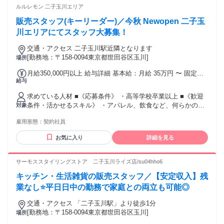
挑戦できる方 ＿＿＿＿＿＿＿＿＿＿＿＿＿ 安心してスタート
ルルレモン 二子玉川エリア
できます ￣￣￣￣￣￣￣￣￣￣￣￣￣ 「アロマが好きだけど
販売スタッフ(キーリーダー)／今秋 Νewopen 二子玉
詳しくない…」 「興味はあるけれど、知識に自信がない…」
そんな方もご安心ください。 入社後は、ブランドのコンセプ
川エリアにてスタッフ大募集！
トや商品の特徴、 香りの基礎知識などをイチから学べる研修
交通・アクセス 二子玉川駅近隣となります
をご用意しています。 接客の流れや香りのご提案方法も、 先
[勤務地：〒158-0094東京都世田谷区玉川]
場所
輩スタッフが丁寧にサポートするので、 アロマの専門知識が
なくても 少しずつ成長していける環境です。 実際に働きなが
月給350,000円以上 給与詳細 基本給：月給 35万円 〜 固定残
ら知識を身につけられるため、 「香りが好き」「人と接する
給与
業代：なし 【一律手当】 全員に一律で支払われる通勤・皆
ことが好き」 という気持ちがあれば大歓迎です。 ＿＿＿＿＿
勤・家族手当金額：なし 全員に一律で支払われるその他手当
＿＿＿＿＿＿ 活かせる経験いろいろ ￣￣￣￣￣￣￣￣￣￣￣
求めている人材 ■《応募条件》 ・高等学校卒業以上 ■《歓迎
金額：なし 想定月収：約35万円～ 時給2000円～＋賞与年4回
・アロマ販売、アロマショップ ・香水、フレグランス ・接客
条件・活かせるスキル》 ・アパレル、飲食など、何らかの接
対象
＋各種手当 ※年齢、経験、能力を考慮の上決定します。 ※残
販売スタッフ ・コンシェルジュ ・品出し、商品陳列 ・コス
客・販売経験（業界・商品不問） ・営業職の勤務経験 ・店
業代は発生した分を全額支給します。 ※賞与（年4回）は店舗
メ販売、化粧品販売 ・アパレル販売、雑貨販売 ・百貨店販売
雇用形態：
契約社員
長、副店長、リーダー、後輩育成などのマネジメント経験
の売上や達成率によって金額が決まるため、期によって変動
・100円ショップ ・営業職 etc.
（業界不問） 前職が販売経験や営業職の方々が多く活躍中！
する可能性がございます。 ※試用期間6ヶ月（試用期間中の待
お気に入り
詳細を見る
前職で培ったスキルや経験を活かせるポジションです。
遇に変更はありません） ＜契約更新について＞ 更新の判断基
■《関連キーワード》 ・アパレル販売 ・店舗マネジメント ・
準：勤務態度やパフォーマンス等、当社規定に従う 更新条
店長候補 ・外資系企業 ・日常会話レベルの英語力 ・ワーキ
サーモススタイリングストア 二子玉川ライズ店/su04hho6
件：無し
ングホリデー経験 ・ヨガ、ランニング、フィットネスへの興
キッチン・生活雑貨の販売スタッフ／【安定収入】残
味 ・カスタマーサクセス ・イベントプランニング ・ライフ
スタイル提案 ・チームをまとめたり、後輩を育成したりする
業なし⭐平日日中の勤務で家庭との両立も可能◎
ことに興味がある方 ⚫︎-⚫︎
交通・アクセス 「二子玉川駅」より徒歩1分
[勤務地：〒158-0094東京都世田谷区玉川]
場所