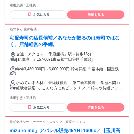
がしたい方 ＊育成・マネジメントに興味がある方 ＊外食チェ
われる通勤・皆勤・家族手当金額：なし 全員に一律で支払わ
雇用形態：
正社員
ーン経験がある方 ＊フードデリバリ―経験がある方 【 こん
れるその他手当金額：なし ───────────── 月額29万円～
な経験も活かせます 】 ＊販売・サービス・接客経験 ＊出
50万円 ※上記金額には固定残業代として月5万5,064円～9万
お気に入り
詳細を見る
前・宅配ドライバー経験 ＊ホールスタッフ・キッチンスタッ
4,937円（30時間分）を含む。 ※年俸を12分割した額となり
フ経験 ＊営業・顧客折衝のご経験 ＊マネジメント・店長経験
ます。 ※ご経験等により決定致します。 ■昇給あり：年1回 ■
※ハローワークで仕事をお探しの方も歓迎！
銀のさら 祖師谷店
インセンティブ（店長昇格後、業績に応じて支給あり）
宅配寿司の店長候補／あなたが握るのは寿司ではな
く、店舗経営の手綱。
交通・アクセス 「千歳船橋」駅～徒歩13分
[勤務地：〒157-0071東京都世田谷区千歳台]
場所
年俸3,480,000円～6,000,000円 給与詳細 ※基本給・固定残業
給与
代の総額 基本給：年俸 281万9232円 〜 486万756円 固定残業
代：あり 1年あたり66万768円 〜 113万9244円（固定残業時
求めている人材 □ 未経験歓迎 □ 第二新卒歓迎 □ 学歴不問 □
間：1年あたり360時間） 固定残業時間を超えた勤務時間につ
経験者歓迎 ＼ こんな方にもピッタリ ／ ＊給与や待遇アップ
対象
いては別途残業代を支給する 【一律手当】 全員に一律で支払
がしたい方 ＊育成・マネジメントに興味がある方 ＊外食チェ
われる通勤・皆勤・家族手当金額：なし 全員に一律で支払わ
雇用形態：
正社員
ーン経験がある方 ＊フードデリバリ―経験がある方 【 こん
れるその他手当金額：なし ───────────── 月額29万円～
な経験も活かせます 】 ＊販売・サービス・接客経験 ＊出
50万円 ※上記金額には固定残業代として月5万5,064円～9万
お気に入り
詳細を見る
前・宅配ドライバー経験 ＊ホールスタッフ・キッチンスタッ
4,937円（30時間分）を含む。 ※年俸を12分割した額となり
フ経験 ＊営業・顧客折衝のご経験 ＊マネジメント・店長経験
ます。 ※ご経験等により決定致します。 ■昇給あり：年1回 ■
※ハローワークで仕事をお探しの方も歓迎！
株式会社シーエーセールススタッフ 東京オフィス
インセンティブ（店長昇格後、業績に応じて支給あり）
mizuiro ind」アパレル販売/tkYH11606c／【玉川高