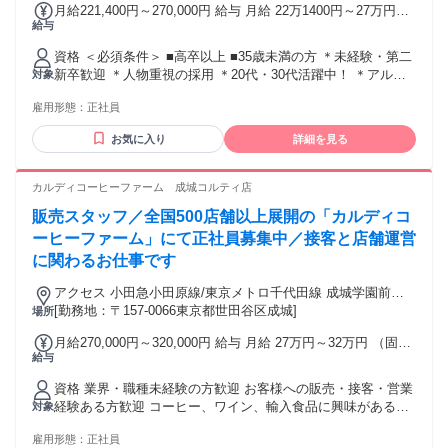
月給221,400円～270,000円 給与 月給 22万1400円～27万円
を楽しめる方 ◉ 新しい事業や立ち上げフェーズに ワクワクす
給与
（一律手当を含む） 初年度年収例 年収340万円～420万円（残
る方 ◉ 単なる接客販売より、 企画や改善にも関わりたい方 ◉
業代含まない） ※経験・スキルなどを考慮のうえ、決定いた
好きをキャリアや専門性につなげたい方 …このポジション
資格 ＜必須条件＞ ■高卒以上 ■35歳未満の方 ＊未経験・第二
します ※試用期間2ヶ月 （期間中、待遇変更はありません）
は、 “整った現場に入る”というより、 “現場をつくる側に立
新卒歓迎 ＊人物重視の採用 ＊20代・30代活躍中！ ＊アルバ
対象
＝＝＝＝＝＝＝＝＝＝＝＝＝＝＝＝＝＝＝＝＝＝＝＝＝ *〈手
つ”仕事です。 その分、大きなやりがいがあります。 そのた
イト・フリーターもＯＫ ＜こんな方にピッタリ！＞ ◆人と協
当〉* ・通勤費全額支給 ・役職手当 ・時間外勤務手当 ・育英
め、 ・明確な指示がないと動きづらい方 ・毎日同じルーティ
雇用形態：
正社員
業することが好き ◆人を喜ばせるために創意工夫をした事が
手当 交通費：通勤交通費全額支給
ンを淡々とこなしたい方 ・決まった完成形のある職場を求め
ある ◆積極的に意見を出してお店作りに参加したい ◆東急グ
る方 …こういう方にはこの仕事は 合わないかもしれません。
お気に入り
詳細を見る
ループの安定の中で長く働きたい 年齢の条件と理由：例外事
✅まずは弊社について知っていただくため 「特撮ISM78」で
由3号のイ・35歳未満(長期勤続によるキャリア形成のため)
ご検索ください。
カルディコーヒーファーム 成城コルティ店
販売スタッフ／全国500店舗以上展開の「カルディコ
ーヒーファーム」にて正社員募集中／接客と店舗運営
に関わるお仕事です
アクセス 小田急小田原線/東京メトロ千代田線 成城学園前西
口徒歩約1分 ※他店舗への配属の可能性あり ※状況により記
[勤務地：〒157-0066東京都世田谷区成城]
場所
載店舗の募集を締め切る場合あり
月給270,000円～320,000円 給与 月給 27万円～32万円 （固定
給与
残業代や一律手当を含む） 固定残業代：1ヶ月あたり2万7500
円～3万6500円（固定残業時間：15時間） 固定残業時間を超
資格 業界・職種未経験の方歓迎 お客様への販売・接客・営業
えた勤務時間については別途残業代を支給する ※東京都市圏
経験ある方歓迎 コーヒー、ワイン、輸入食品に興味がある方
対象
調整給(月1万円)含む（一都三県配属に限り） 【手当】 ◆遅番
大歓迎 ハローワークで求職中の方も歓迎 前職一例 販売、飲
手当（19時から22時の勤務に対して ＋200円/時間 を支給）
雇用形態：
正社員
食ホール、営業、携帯販売、ホテル・観光業界フロント、 航