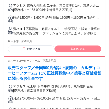
アクセス 東急大井町線 二子玉川東口徒歩約1分、東急大井町
線 二子玉川東口徒歩約1分、東急田園都市線 二子新地東口徒
[勤務地：〒158-0094東京都世田谷区玉川]
場所
歩約12分 最寄り駅｜二子玉川駅
時給1,500円～1,600円 給与 時給 1500円～1600円 ■月給例
給与
【２４万円～２７万円】 ■22日間勤務の場合=264,000円（内
訳：時給1600円×実働7時間30分×22日) +残業代（1.25倍：1分
資格 ■【応募資格・必須スキル】 ・学歴不問 ・販売・接客の
単位で支給） ※時給は経験により変動します。 交通費：交通
就業経験のある方 ・ファッションに興味があり、お客様との
対象
費支給 【交通費全額支給】
会話を楽しめる方 ■【歓迎するスキル】 ・英語・中国語での
雇用形態：
派遣社員
会話が出来る方 ■【エントリー】 ご興味のある方はお気軽に
【エントリー】から （まずはご相談だけでも歓迎です） 〇お
お気に入り
詳細を見る
電話・WEBで登録OK！（30分程度） 〇「給与前払サービ
ス」で日払いや週払いもOK
カルディコーヒーファーム 下高井戸店
販売スタッフ／全国500店舗以上展開の「カルディコ
ーヒーファーム」にて正社員募集中／接客と店舗運営
に関わるお仕事です
アクセス 京王線 下高井戸北口徒歩約1分、東急世田谷線 下高
井戸東口徒歩約1分、東急世田谷線 松原（東京都）徒歩約10
[勤務地：東京都世田谷区松原]
場所
分 ※他店舗への配属の可能性あり ※状況により記載店舗の募
月給270,000円～320,000円 給与 月給 27万円～32万円 （固定
集を締め切る場合あり
給与
残業代や一律手当を含む） 固定残業代：1ヶ月あたり2万7500
円～3万6500円（固定残業時間：15時間） 固定残業時間を超