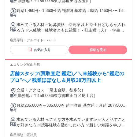
[勤務地：〒158-0094東京都世田谷区玉川]
場所
時給1,460円～1,860円 給与詳細 基本給：時給 1460円 〜 1860
給与
円 ＋交通費全額支給
求めている人材 ✅応募資格 - ◎高卒以上 ◎土日どちらか入れ
る方 ✅未経験・経験者ともに歓迎！ - ◎主婦（夫）・学生・
対象
フリーター活躍中！ ～～ こんな方にピッタリです！ ～～ ・
雇用形態：
アルバイト・パート
人と関わることが好き ・接客販売の仕事に興味がある ・料理
や可愛い調理器具が好き ・サーモス製品を愛用している ・フ
お気に入り
詳細を見る
ルタイムでしっかり稼ぎたい ・経験を活かして活躍したい ・
通いやすいエリアで働きたい ・成長できるアルバイトがした
い ・社会人としてのマナーを身に付けたい ～ 様々な働き方
エコリング尾山台店
の希望に対応します！ ～ ・WワークOK ・扶養内勤務OK ・
店舗スタッフ(買取査定 鑑定)／＼未経験から“鑑定の
週3日以上勤務歓迎 ・長期勤務歓迎
┏━━━━━━━━━━━━━━━━━━┓ ┃ ⚡こんな経験
プロ”へ／残業ほぼなし＆月収38万円以上
が活かせます！ ┃ ┗━━━━━━━━Ｖ
交通・アクセス 「尾山台駅」徒歩3分
━━━━━━━━━┛ キッチン雑貨、キッチングッズ、アパ
[勤務地：〒158-0086東京都世田谷区尾山台]
場所
レル、 ファッション、料理、料理雑貨、 アウトドア、アウト
ドアグッズに 興味がある方にもピッタリ！ 風通しのいい関係
月給285,000円～385,000円 給与詳細 基本給：月給 28万5000
性の職場なので、 あなたもスグに馴染んで頂けると思いま
給与
円 〜 38万5000円 固定残業代：なし 【一律手当】 全員に一律
す！ 先輩スタッフがしっかりとサポートするので、 安心して
で支払われる通勤・皆勤・家族手当金額：なし 全員に一律で
飛び込んできてください！ 雇用形態に関係なく、正社員・派
求めている人材 ≪こんな方を求めています≫ ✅人と話すこと
支払われるその他手当金額：なし ●店長昇格後 （入社1～2年
遣社員、 契約社員、パート・アルバイトなどで カフェスタッ
が好きな方 ✅接客経験を活かしたい方 ✅新しい知識を学ぶこ
対象
想定） 月収38.5万円+インセンティブ ※各種手当含む／等級
フ・販売スタッフ・事務・ 受付・接客・サービス業・営業ア
とに前向きな方 ✅誠実な対応を大切にできる方 ✅キャリアア
により昇給 ●主任 （入社2～3年想定） 月収43.5万円+インセ
シスタント・ オフィスワーク勤務などの経験がある方は 歓迎
雇用形態：
正社員
ップを目指したい方 ✅チームワークを大切にできる方 未経験