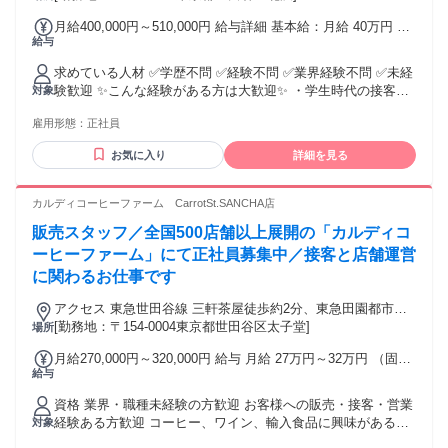
月給400,000円～510,000円 給与詳細 基本給：月給 40万円 〜
給与
51万円 固定残業代：なし 【一律手当】 全員に一律で支払わ
れる通勤・皆勤・家族手当金額：なし 全員に一律で支払われ
求めている人材 ✅学歴不問 ✅経験不問 ✅業界経験不問 ✅未経
るその他手当金額：なし 皆勤手当（10,000円） 地域手当
験歓迎 ✨こんな経験がある方は大歓迎✨ ・学生時代の接客ア
対象
（14,000円） 住宅手当（世帯主3,000円） 家族手当（配偶者
ルバイトが楽しかった ・常に新しい事にチャレンジしている
3,000円、お子様一人につき3,000円）
雇用形態：
正社員
・部活やチームでの活動に注力した方 ・飲食店や小売店で働
いていた方 ・異業種からの転職を考えている方 ・カフェや飲
お気に入り
詳細を見る
食店、アパレル店や古着屋さんで アルバイト経験のある方 ・
カフェ店での正社員やマネージャー経験も活かせます！ ✨未
経験の方も安心の職場環境✨ ・親切丁寧に優しく指導しま
カルディコーヒーファーム CarrotSt.SANCHA店
す！ ・キャリアアップも可能です！ 先輩社員も未経験スター
販売スタッフ／全国500店舗以上展開の「カルディコ
トの方が多数！ 困ったことがあればいつでも相談が できるの
でとっても心強いです！
ーヒーファーム」にて正社員募集中／接客と店舗運営
に関わるお仕事です
アクセス 東急世田谷線 三軒茶屋徒歩約2分、東急田園都市線
三軒茶屋三茶パティオ口徒歩約2分、東急世田谷線 西太子堂出
[勤務地：〒154-0004東京都世田谷区太子堂]
場所
入口2徒歩約4分 ※他店舗への配属の可能性あり ※状況により
月給270,000円～320,000円 給与 月給 27万円～32万円 （固定
記載店舗の募集を締め切る場合あり
給与
残業代や一律手当を含む） 固定残業代：1ヶ月あたり2万7500
円～3万6500円（固定残業時間：15時間） 固定残業時間を超
資格 業界・職種未経験の方歓迎 お客様への販売・接客・営業
えた勤務時間については別途残業代を支給する ※東京都市圏
経験ある方歓迎 コーヒー、ワイン、輸入食品に興味がある方
対象
調整給(月1万円)含む（一都三県配属に限り） 【手当】 ◆遅番
大歓迎 ハローワークで求職中の方も歓迎 前職一例 販売、飲