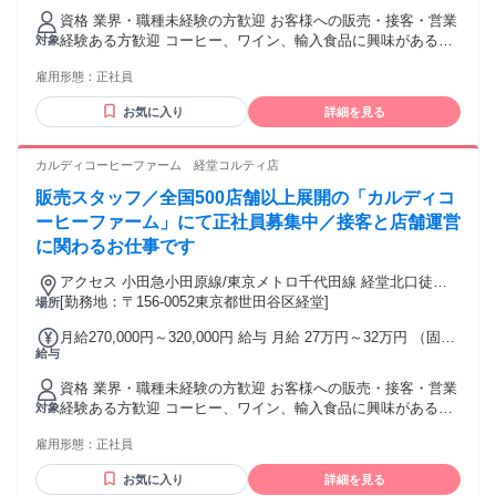
円～3万6500円（固定残業時間：15時間） 固定残業時間を超
資格 業界・職種未経験の方歓迎 お客様への販売・接客・営業
えた勤務時間については別途残業代を支給する ※東京都市圏
経験ある方歓迎 コーヒー、ワイン、輸入食品に興味がある方
対象
調整給(月1万円)含む（一都三県配属に限り） 【手当】 ◆遅番
大歓迎 ハローワークで求職中の方も歓迎 前職一例 販売、飲
手当（19時から22時の勤務に対して ＋200円/時間 を支給）
雇用形態：
正社員
食ホール、営業、携帯販売、ホテル・観光業界フロント、 航
◆役職手当（該当者のみ） ◆通勤手当（上限4.5万円／月）
空業界グランドスタッフ・CAなど対面での接客経験ある方が
【昇給】昇給・昇格あり 【賞与】年2回※業績による（昨年実
お気に入り
詳細を見る
中心で活躍中 ◆ 例外事由2号：お酒のテイスティング業務が
績2回支給） ※当社では定額残業代を支給しておりますが求人
含まれるため20歳以上の方のみ ◆ 9：00～22：00頃をベース
情報内では固定残業代と記載しています。
とした早番・遅番での8時間シフト制勤務（土日祝含む）が可
カルディコーヒーファーム 経堂コルティ店
能な方 (学業等により勤務が制限される場合は対象外となる場
販売スタッフ／全国500店舗以上展開の「カルディコ
合がございます) ※本求人は中途採用枠となり、新卒採用とは
選考枠が異なります
ーヒーファーム」にて正社員募集中／接客と店舗運営
に関わるお仕事です
アクセス 小田急小田原線/東京メトロ千代田線 経堂北口徒歩
約2分、東急世田谷線 山下（東京都）出入口1徒歩約13分、東
[勤務地：〒156-0052東京都世田谷区経堂]
場所
急世田谷線 宮の坂出入口2(下高井戸方面)徒歩約14分 ※他店舗
月給270,000円～320,000円 給与 月給 27万円～32万円 （固定
への配属の可能性あり ※状況により記載店舗の募集を締め切
給与
残業代や一律手当を含む） 固定残業代：1ヶ月あたり2万7500
る場合あり
円～3万6500円（固定残業時間：15時間） 固定残業時間を超
資格 業界・職種未経験の方歓迎 お客様への販売・接客・営業
えた勤務時間については別途残業代を支給する ※東京都市圏
経験ある方歓迎 コーヒー、ワイン、輸入食品に興味がある方
対象
調整給(月1万円)含む（一都三県配属に限り） 【手当】 ◆遅番
大歓迎 ハローワークで求職中の方も歓迎 前職一例 販売、飲
手当（19時から22時の勤務に対して ＋200円/時間 を支給）
雇用形態：
正社員
食ホール、営業、携帯販売、ホテル・観光業界フロント、 航
◆役職手当（該当者のみ） ◆通勤手当（上限4.5万円／月）
空業界グランドスタッフ・CAなど対面での接客経験ある方が
【昇給】昇給・昇格あり 【賞与】年2回※業績による（昨年実
お気に入り
詳細を見る
中心で活躍中 ◆ 例外事由2号：お酒のテイスティング業務が