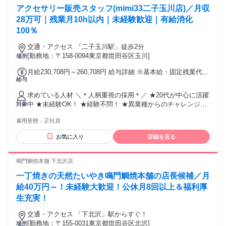
能な方 (学業等により勤務が制限される場合は対象外となる場
アクセサリー販売スタッフ(mimi33二子玉川店)／月収
合がございます) ※本求人は中途採用枠となり、新卒採用とは
選考枠が異なります
28万可｜残業月10h以内｜未経験歓迎｜有給消化
100％
交通・アクセス 「二子玉川駅」徒歩2分
[勤務地：〒158-0094東京都世田谷区玉川]
場所
月給230,708円～260,708円 給与詳細 ※基本給・固定残業代の
給与
総額 基本給：月給 22万6000円 〜 25万6000円 固定残業代：
あり 1ヶ月あたり4708円（固定残業時間：1ヶ月あたり3時
求めている人材 ＼＊人柄重視の採用＊／ ★20代が中心に活躍
間） 固定残業時間を超えた勤務時間については別途残業代を
中 ★未経験OK！ ★経験不問！ ★異業種からのチャレンジ大
対象
支給する 【一律手当】 全員に一律で支払われる通勤・皆勤・
歓迎！ ★ポテンシャル採用です ▼スタッフ公式instagramを
家族手当金額：なし 全員に一律で支払われるその他手当金
雇用形態：
正社員
要Check!! https://www.instagram.com/mimi33_staff/ 【必須条
額：なし 【昇給】 年1回（実績に準じます） 【賞与】 年2回
件】 ・高卒以上 ・各店舗の商品に愛を持てる方 ・おしゃれ
（実績に準じます） 【手当】 ・交通費（3万円迄／月） ・時
お気に入り
詳細を見る
が好きな方 【こんな方歓迎です】 ・アクセサリーが好き ・
間外手当（全額支給） ・住宅手当（2万8000円迄／月） ・役
おしゃれが好き ・人と話すことが好き ・販売職にチャレンジ
職手当（主任：6000円～） ・皆勤手当（半年以上勤務より支
したい ・SNSが好き ・Instagramを見る、投稿することが好
鳴門鯛焼本舗 下北沢店
給） ・店舗予算達成賞（7000円 ～ ） ・個人インスタインセ
き ・長く働ける会社を探している ひとつでも当てはまれば大
ンティブ手当 (2000円～) ・正月出勤手当 (1/1:6000円、
一丁焼きの天然たいやき鳴門鯛焼本舗の店長候補／月
歓迎です♪ 性別の条件と理由：女性限定（ポジティブアクショ
1/2:4000円)
ン）
給40万円～！未経験大歓迎！公休月8回以上＆福利厚
生充実！
交通・アクセス 「下北沢」駅からすぐ！
[勤務地：〒155-0031東京都世田谷区北沢]
場所