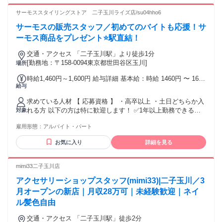
サーモススタイリングストア 二子玉川ライズ店/su04hho6
サーモスの販売スタッフ／初めてのバイトも応援！サ
ーモス商品をプレゼント⭐駅直結！
交通・アクセス 「二子玉川駅」より徒歩1分
[勤務地：〒158-0094東京都世田谷区玉川]
場所
時給1,460円～1,600円 給与詳細 基本給：時給 1460円 〜 1600
給与
円 ＋交通費全額支給
求めている人材 【 応募資格 】 ・高卒以上 ・土日どちらか入
れる方 以下の方は特に歓迎します！ ✅1年以上勤務できる方
対象
✅週2~3日以上かつ 1日4時間以上の 勤務ができる方 ～～ こん
雇用形態：
アルバイト・パート
な方にピッタリです！ ～～ ・人と関わることが好き ・接客
販売の仕事に興味がある ・成長できるアルバイトがしたい ・
お気に入り
詳細を見る
就職活動に向けて自信をつけたい ・社会人に必要なマナーを
身に付けたい ・料理や可愛い調理器具が好き ・サーモス製品
を愛用している ～ 様々な働き方の希望に対応します！ ～ ・
mimi33二子玉川店
土日祝のみOK ・WワークOK ・扶養内勤務OK ・遅番に入れ
アクセサリーショップスタッフ(mimi33)|二子玉川／3
る方も歓迎 ・長期勤務歓迎 夏休みになって大学も落ち着いた
し そろそろバイトをはじめようかな… というバイトデビュー
月オープンの新店｜月収28万可｜未経験歓迎｜ネイ
も応援中！ ┏━━━━━━━━━━━━━━━━━━┓ ┃ ⚡
ル髪色自由
こんな経験が活かせます！ ┃ ┗━━━━━━━━Ｖ
━━━━━━━━━┛ キッチン雑貨、キッチングッズ、アパ
交通・アクセス 「二子玉川駅」徒歩2分