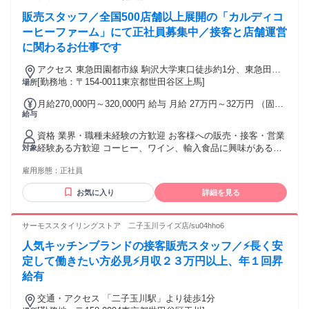
・クロージング経験者 ※動物に関わる資格は必要ありませ
販売スタッフ／全国500店舗以上展開の「カルディコ
ん！ ※65歳未満の方 (定年制の為：例外事由1号)
ーヒーファーム」にて正社員募集中／接客と店舗運営
に関わるお仕事です
アクセス 東急田園都市線 駒沢大学東口徒歩約1分、東急田園
都市線 三軒茶屋南口B徒歩約20分、東急世田谷線 三軒茶屋世
[勤務地：〒154-0011東京都世田谷区上馬]
場所
田谷線出口徒歩約21分 ※他店舗への配属の可能性あり ※状況
月給270,000円～320,000円 給与 月給 27万円～32万円 （固定
により記載店舗の募集を締め切る場合あり
給与
残業代や一律手当を含む） 固定残業代：1ヶ月あたり2万7500
円～3万6500円（固定残業時間：15時間） 固定残業時間を超
資格 業界・職種未経験の方歓迎 お客様への販売・接客・営業
えた勤務時間については別途残業代を支給する ※東京都市圏
経験ある方歓迎 コーヒー、ワイン、輸入食品に興味がある方
対象
調整給(月1万円)含む（一都三県配属に限り） 【手当】 ◆遅番
大歓迎 ハローワークで求職中の方も歓迎 前職一例 販売、飲
手当（19時から22時の勤務に対して ＋200円/時間 を支給）
雇用形態：
正社員
食ホール、営業、携帯販売、ホテル・観光業界フロント、 航
◆役職手当（該当者のみ） ◆通勤手当（上限4.5万円／月）
空業界グランドスタッフ・CAなど対面での接客経験ある方が
【昇給】昇給・昇格あり 【賞与】年2回※業績による（昨年実
お気に入り
詳細を見る
中心で活躍中 ◆ 例外事由2号：お酒のテイスティング業務が
績2回支給） ※当社では定額残業代を支給しておりますが求人
含まれるため20歳以上の方のみ ◆ 9：00～22：00頃をベース
情報内では固定残業代と記載しています。
とした早番・遅番での8時間シフト制勤務（土日祝含む）が可
サーモススタイリングストア 二子玉川ライズ店/su04hho6
能な方 (学業等により勤務が制限される場合は対象外となる場
人気キッチンブランドの接客販売スタッフ／⚡長く安
合がございます) ※本求人は中途採用枠となり、新卒採用とは
選考枠が異なります
定して働きたい方必見⚡月収２３万円以上、年１回昇
給有
交通・アクセス 「二子玉川駅」より徒歩1分