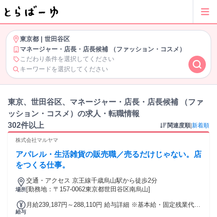
東京都
|
世田谷区
マネージャー・店長・店長候補 （ファッション・コスメ）
こだわり条件を選択してください
キーワードを選択してください
東京、世田谷区、マネージャー・店長・店長候補 （ファ
ッション・コスメ）の求人・転職情報
302件以上
関連度順
|
新着順
株式会社マルヤマ
アパレル・生活雑貨の販売職／売るだけじゃない。店
をつくる仕事。
交通・アクセス 京王線千歳烏山駅から徒歩2分
[勤務地：〒157-0062東京都世田谷区南烏山]
場所
月給239,187円～288,110円 給与詳細 ※基本給・固定残業代の
給与
総額 基本給：月給 22万円 〜 26万5000円 固定残業代：あり 1