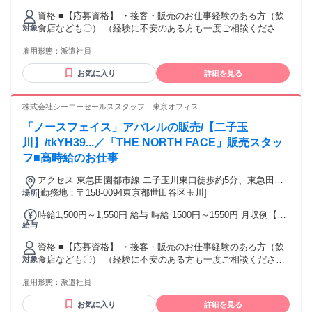
訳：時給1600円×実働8時間×22日) +残業代（1.25倍：1分単位
資格 ■【応募資格】 ・接客・販売のお仕事経験のある方（飲
で支給） ※時給は経験により変動します。 交通費：交通費支
食店なども〇） （経験に不安のある方も一度ご相談くださ
対象
給 【交通費全額支給】
い） ■【歓迎するスキル】 ・アパレル・コスメ関連の販売経
雇用形態：
派遣社員
験のある方 ■【こんな方にピッタリ】 ・人と接することが好
き ・チームワークを大切にできる ■【近隣の沿線】 小田急小
お気に入り
詳細を見る
田原線
株式会社シーエーセールススタッフ 東京オフィス
「ノースフェイス」アパレルの販売/【二子玉
川】/tkYH39...／「THE NORTH FACE」販売スタッ
フ■高時給のお仕事
アクセス 東急田園都市線 二子玉川東口徒歩約5分、東急田園
都市線 二子玉川東口徒歩約5分、東急大井町線 上野毛北口徒
[勤務地：〒158-0094東京都世田谷区玉川]
場所
歩約12分 最寄り駅｜二子玉川駅
時給1,500円～1,550円 給与 時給 1500円～1550円 月収例【２
給与
４万円～２７万円】 22日間勤務の場合=264,000円（内訳：時
給1500円×実働8時間×22日) +残業代（1.25倍：1分単位で支
資格 ■【応募資格】 ・接客・販売のお仕事経験のある方（飲
給） ※時給は経験により変動します。 交通費：交通費支給
食店なども〇） （経験に不安のある方も一度ご相談くださ
対象
【交通費全額支給】
い） ■【歓迎するスキル】 ・アパレル販売経験のある方
雇用形態：
派遣社員
■【こんな方にピッタリ】 ・人と接することが好き ・チーム
ワークを大切にできる ■【近隣の沿線】 東急田園都市線、東
お気に入り
詳細を見る
急大井町線