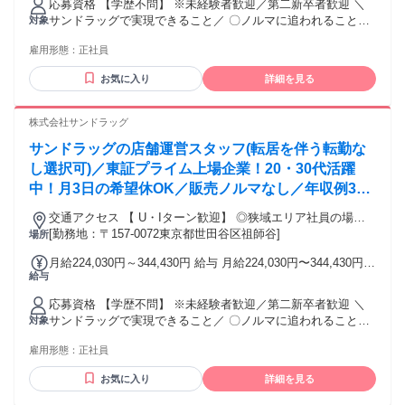
応募資格 【学歴不問】 ※未経験者歓迎／第二新卒者歓迎 ＼
狭域エリア社員（転居を伴う異動なし）：22万4030円～32万
サンドラッグで実現できること／ 〇ノルマに追われることな
対象
4430円 ※ナショナル社員・広域エリア社員は転居を伴う転勤
く お客様第一で仕事ができる。 〇販売スキルと専門スキルを
中、転勤手当を別途支給 エリア内転勤時：7000円～2万3000
雇用形態：
正社員
同時に 身に付けられる。 〇登録販売者の資格を取得できる。
円 エリア外転勤時：4万円～6万円
└業務時間中に 資格や業務の勉強ができます。 〇店長などポ
お気に入り
詳細を見る
ストアップが可能。 └長期に亘り、成長を支援します。 〇町
の第2のかかりつけ医のチームの 一員として、地域に貢献でき
る。 〇プライベートの充実を実現できる。 └月3日の希望休有
株式会社サンドラッグ
サンドラッグの店舗運営スタッフ(転居を伴う転勤な
し選択可)／東証プライム上場企業！20・30代活躍
中！月3日の希望休OK／販売ノルマなし／年収例32
歳SV816万円／販促企画～商品管理など店舗運営が
交通アクセス 【 U・Iターン歓迎】 ◎狭域エリア社員の場合
メインの仕事
[勤務地：〒157-0072東京都世田谷区祖師谷]
は 転居を伴う転勤はありません。 ◎マイカー通勤OK
場所
月給224,030円～344,430円 給与 月給224,030円〜344,430円
給与
ナショナル社員（全国転勤）：24万4030円～34万4430円 広域
エリア社員（規定エリア内転勤）：22万4030円～32万4430円
応募資格 【学歴不問】 ※未経験者歓迎／第二新卒者歓迎 ＼
狭域エリア社員（転居を伴う異動なし）：22万4030円～32万
サンドラッグで実現できること／ 〇ノルマに追われることな
対象
4430円 ※ナショナル社員・広域エリア社員は転居を伴う転勤
く お客様第一で仕事ができる。 〇販売スキルと専門スキルを
中、転勤手当を別途支給 エリア内転勤時：7000円～2万3000
雇用形態：
正社員
同時に 身に付けられる。 〇登録販売者の資格を取得できる。
円 エリア外転勤時：4万円～6万円
└業務時間中に 資格や業務の勉強ができます。 〇店長などポ
お気に入り
詳細を見る
ストアップが可能。 └長期に亘り、成長を支援します。 〇町
の第2のかかりつけ医のチームの 一員として、地域に貢献でき