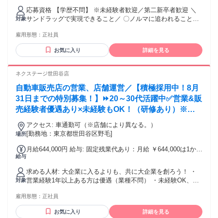
エリア社員（規定エリア内転勤）：22万4030円～32万4430円
応募資格 【学歴不問】 ※未経験者歓迎／第二新卒者歓迎 ＼
狭域エリア社員（転居を伴う異動なし）：22万4030円～32万
サンドラッグで実現できること／ 〇ノルマに追われることな
対象
4430円 ※ナショナル社員・広域エリア社員は転居を伴う転勤
く お客様第一で仕事ができる。 〇販売スキルと専門スキルを
中、転勤手当を別途支給 エリア内転勤時：7000円～2万3000
雇用形態：
正社員
同時に 身に付けられる。 〇登録販売者の資格を取得できる。
円 エリア外転勤時：4万円～6万円
└業務時間中に 資格や業務の勉強ができます。 〇店長などポ
お気に入り
詳細を見る
ストアップが可能。 └長期に亘り、成長を支援します。 〇町
の第2のかかりつけ医のチームの 一員として、地域に貢献でき
る。 〇プライベートの充実を実現できる。 └月3日の希望休有
ネクステージ世田谷店
自動車販売店の営業、店舗運営／【積極採用中！8月
31日までの特別募集！】⏩️20～30代活躍中✅営業&販
売経験者優遇あり×未経験もOK！（研修あり）※要
普通自動車免許
アクセス: 車通勤可（※店舗により異なる。）
[勤務地：東京都世田谷区野毛]
場所
月給644,000円 給与: 固定残業代あり：月給 ￥644,000は1か月
給与
当たりの固定残業代￥59,000（29時間相当分）を含む。29時
間を超える残業代は追加で支給する。 月給32万円～64.4万円
求める人材: 大企業に入るよりも、共に大企業を創ろう！ ・
+各種手当＋賞与年4回 初年度想定年収：4,480,000円～
営業経験1年以上ある方は優遇（業種不問） ・未経験OK、学
対象
9,016,000円 （一律グローバル手当50,000円含む） ※上記は
歴、転職回数等は不問 ※要普通自動車免許（AT限定可） 【ご
当社規定「グローバル型」の給与です。 ※固定残業代5.9万円
雇用形態：
正社員
経験業界は不問！】 個人営業、法人営業、ルート営業、 商社
／29h含む。超過分は別途全額支給。 ◆賞与：年4回 ◆昇給：
営業、食品営業、保険営業など 営業職のご経験は活かせま
年1回 ◆昇格：年2回＜半年ごとにチャンスあり！＞
お気に入り
詳細を見る
す！ ※販売、飲食、携帯販売、ブライダルの方も親和性が高