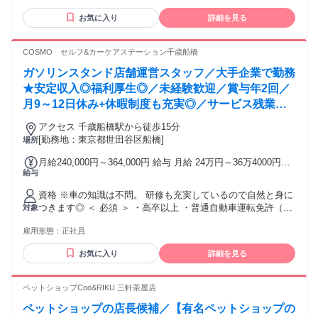
ンティブ ※各種手当含む／等級により昇給 ●部長 （入社2～4
します！（必須ではありません）
スタートの先輩たちが 大勢活躍しています！ アパレル、ホテ
年想定） 月収51.5万円+インセンティブ ※各種手当含む／等
お気に入り
詳細を見る
┏━━━━━━━━━━━━━━━━━━┓ ┃ ⚡下記エリア
ル、営業など 様々な経歴な方が在籍しています！ 20代・30代
級により昇給 ≪初年度の年収≫ 400万円～600万円
からもアクセス便利 ┃ ┗━━━━━━━━Ｖ
が中心と活躍しています！ 年齢の条件と理由：あり（35歳以
━━━━━━━━━┛ 渋谷駅・自由が丘駅・三軒茶屋駅・ 駒
下の方 ※若年層の長期キャリア形成を図るため）
COSMO セルフ&カーケアステーション千歳船橋
沢大学駅・桜新町駅・用賀駅・九品仏駅・ 尾山台駅・等々力
駅・上野毛駅・緑が丘駅・ 溝の口駅 など
ガソリンスタンド店舗運営スタッフ／大手企業で勤務
★安定収入◎福利厚生◎／未経験歓迎／賞与年2回／
月9～12日休み+休暇制度も充実◎／サービス残業無
し
アクセス 千歳船橋駅から徒歩15分
[勤務地：東京都世田谷区船橋]
場所
月給240,000円～364,000円 給与 月給 24万円～36万4000円
給与
（一律手当を含む） ※SS経験者・資格保有者は考慮します
・賞与年2回（6月・12月） ※昨年度実績：3.4カ月分 ・昇給
資格 ※車の知識は不問。 研修も充実しているので自然と身に
年1回（7月） ※残業代別途全額支給 サービス残業は一切あり
つきます◎ ＜ 必須 ＞ ・高卒以上 ・普通自動車運転免許（AT
対象
ません♪ ・経験やスキルを考慮して給与を決定します。 ・定
可） ・60歳未満の方(定年のため) ＜ 歓迎 ＞ ・未経験歓迎 ・
期昇給なので、毎年必ず月給がアップ。 着実にキャリアステ
雇用形態：
正社員
第二新卒歓迎 ・ブランクＯＫ ＜ ぜひご応募ください！ ＞ ・
ップを踏むことができます◎ ＜＜ その他手当も充実 ＞＞ ・
人と関わるのが好き ・ チームで取り組むことが好き ・ 安定
役職手当 店長手当：30,000円/月 副店長手当：5,000円/月 ・
お気に入り
詳細を見る
した大手企業に勤めたい ・ ワークライフバランスを大切に働
資格手当 危険物取扱者乙種第4類：3000円/月 3級自動車整備
きたい ・ スキルアップしてキャリアを磨きたい ＜ 経験・資
士：5000円/月 2級自動車整備士：1万円/月 検査員：2万5000
格は考慮します◎ ＞ ・危険物取扱者 ・自動車整備・板金の
ペットショップCoo&RIKU 三軒茶屋店
円/月 …など 交通費：交通費支給
業務経験 ・2級・3級整備士資格 ・自動車検査員資格 ※資格
ペットショップの店長候補／【有名ペットショップの
取得支援制度あり 働きながら資格取得と経験が積めます ＜＜