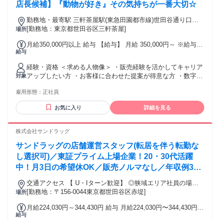
未経験スタートも大歓迎！ ＞＞ 前職ではこんな経験がある方
店長候補】『動物が好き』その気持ちが一番大切☆
も活躍中です！ ・法人営業・ルート営業・電気工事士 ・エン
勤務地・最寄駅 三軒茶屋駅(東急田園都市線)世田谷通り口よ
ジニア・品質管理・設備管理 ・物流・製造スタッフ・ドライ
り約2分
[勤務地：東京都世田谷区三軒茶屋]
場所
バー ・飲食店・不動産・工場・販売サービス業
月給350,000円以上 給与 【給与】 月給 350,000円～ ※給与は
給与
固定残業代(14時間分)22000円を含みます ※固定残業時間を超
えた勤務時間については、別途残業代を支給します 【交通
経験・資格 ＜求める人物像＞ ・販売経験を活かしてキャリア
費】 23,000円を上限に支給
アップしたい方 ・お客様に合わせた提案が得意な方 ・数字を
対象
見ながら改善できる方 ・動物が好きなだけでなく、販売職と
雇用形態：
正社員
して成果を出したい方 ・フィードバックを素直に受け入れ、
行動を変えられる方 ＜歓迎＞ ・ペットショップ販売経験者
お気に入り
詳細を見る
・携帯販売、家電販売、アパレル、リユース経験者 ・自動車
販売、保険営業、不動産営業などの営業経験者 ・個人売上や
店舗目標を追った経験がある方 ・インセンティブ営業経験者
株式会社サンドラッグ
・クロージング経験者 ※動物に関わる資格は必要ありませ
サンドラッグの店舗運営スタッフ(転居を伴う転勤な
ん！ ※65歳未満の方 (定年制の為：例外事由1号)
し選択可)／東証プライム上場企業！20・30代活躍
中！月3日の希望休OK／販売ノルマなし／年収例32
歳SV816万円／販促企画～商品管理など店舗運営が
交通アクセス 【 U・Iターン歓迎】 ◎狭域エリア社員の場合
メインの仕事
[勤務地：〒156-0044東京都世田谷区赤堤]
は 転居を伴う転勤はありません。 ◎マイカー通勤OK
場所
月給224,030円～344,430円 給与 月給224,030円〜344,430円
給与
ナショナル社員（全国転勤）：24万4030円～34万4430円 広域