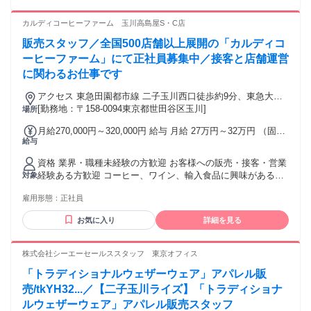
績2回支給） ※当社では定額残業代を支給しておりますが求人
含まれるため20歳以上の方のみ ◆ 9：00～22：00頃をベース
情報内では固定残業代と記載しています。
とした早番・遅番での8時間シフト制勤務（土日祝含む）が可
カルディコーヒーファーム 玉川高島屋S・C店
能な方 (学業等により勤務が制限される場合は対象外となる場
販売スタッフ／全国500店舗以上展開の「カルディコ
合がございます) ※本求人は中途採用枠となり、新卒採用とは
選考枠が異なります
ーヒーファーム」にて正社員募集中／接客と店舗運営
に関わるお仕事です
アクセス 東急田園都市線 二子玉川西口徒歩約9分、東急大井
町線 二子玉川西口徒歩約9分、東急田園都市線 二子新地東口
[勤務地：〒158-0094東京都世田谷区玉川]
場所
徒歩約18分 ※他店舗への配属の可能性あり ※状況により記載
月給270,000円～320,000円 給与 月給 27万円～32万円 （固定
店舗の募集を締め切る場合あり
給与
残業代や一律手当を含む） 固定残業代：1ヶ月あたり2万7500
円～3万6500円（固定残業時間：15時間） 固定残業時間を超
資格 業界・職種未経験の方歓迎 お客様への販売・接客・営業
えた勤務時間については別途残業代を支給する ※東京都市圏
経験ある方歓迎 コーヒー、ワイン、輸入食品に興味がある方
対象
調整給(月1万円)含む（一都三県配属に限り） 【手当】 ◆遅番
大歓迎 ハローワークで求職中の方も歓迎 前職一例 販売、飲
手当（19時から22時の勤務に対して ＋200円/時間 を支給）
雇用形態：
正社員
食ホール、営業、携帯販売、ホテル・観光業界フロント、 航
◆役職手当（該当者のみ） ◆通勤手当（上限4.5万円／月）
空業界グランドスタッフ・CAなど対面での接客経験ある方が
【昇給】昇給・昇格あり 【賞与】年2回※業績による（昨年実
お気に入り
詳細を見る
中心で活躍中 ◆ 例外事由2号：お酒のテイスティング業務が
績2回支給） ※当社では定額残業代を支給しておりますが求人
含まれるため20歳以上の方のみ ◆ 9：00～22：00頃をベース
情報内では固定残業代と記載しています。
とした早番・遅番での8時間シフト制勤務（土日祝含む）が可
株式会社シーエーセールススタッフ 東京オフィス
能な方 (学業等により勤務が制限される場合は対象外となる場
「トラディショナルウェザーウェア」アパレル販
合がございます) ※本求人は中途採用枠となり、新卒採用とは
選考枠が異なります
売/tkYH32...／【二子玉川ライズ】「トラディショナ
ルウェザーウェア」アパレル販売スタッフ