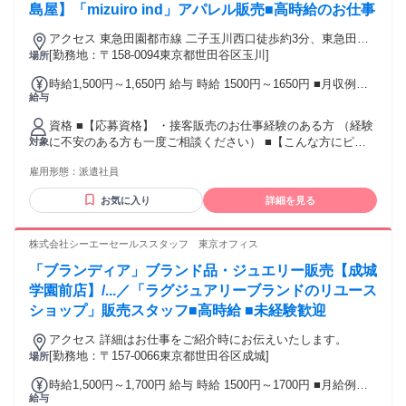
島屋】「mizuiro ind」アパレル販売■高時給のお仕事
アクセス 東急田園都市線 二子玉川西口徒歩約3分、東急田園
都市線 二子玉川西口徒歩約3分、東急田園都市線 二子新地東
[勤務地：〒158-0094東京都世田谷区玉川]
場所
口徒歩約13分 最寄り駅｜二子玉川駅
時給1,500円～1,650円 給与 時給 1500円～1650円 ■月収例
給与
【～28万円】 ■22日間勤務の場合=281,000円（内訳：時給
1600円×実働8時間×22日) +残業代（1.25倍：1分単位で支給）
資格 ■【応募資格】 ・接客販売のお仕事経験のある方 （経験
※時給は経験により変動します。 交通費：交通費支給 【交通
に不安のある方も一度ご相談ください） ■【こんな方にピッ
対象
費全額支給】
タリ】 ・人と接することが好き ・丁寧な作業をコツコツ続け
雇用形態：
派遣社員
られる ・チームワークを大切にできる ■【近隣の路線】東急
田園都市線、東急大井町線
お気に入り
詳細を見る
株式会社シーエーセールススタッフ 東京オフィス
「ブランディア」ブランド品・ジュエリー販売【成城
学園前店】/...／「ラグジュアリーブランドのリユース
ショップ」販売スタッフ■高時給 ■未経験歓迎
アクセス 詳細はお仕事をご紹介時にお伝えいたします。
[勤務地：〒157-0066東京都世田谷区成城]
場所
時給1,500円～1,700円 給与 時給 1500円～1700円 ■月給例
給与
【２４万円～２７万円】 ■22日間勤務の場合=264,000円（内