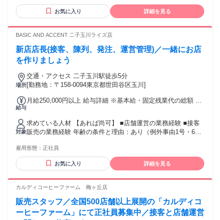
◆役職手当（該当者のみ） ◆通勤手当（上限4.5万円／月）
空業界グランドスタッフ・CAなど対面での接客経験ある方が
【昇給】昇給・昇格あり 【賞与】年2回※業績による（昨年実
お気に入り
詳細を見る
中心で活躍中 ◆ 例外事由2号：お酒のテイスティング業務が
績2回支給） ※当社では定額残業代を支給しておりますが求人
含まれるため20歳以上の方のみ ◆ 9：00～22：00頃をベース
情報内では固定残業代と記載しています。
とした早番・遅番での8時間シフト制勤務（土日祝含む）が可
BASIC AND ACCENT 二子玉川ライズ店
能な方 (学業等により勤務が制限される場合は対象外となる場
新店店長(接客、陳列、発注、運営管理)／一緒にお店
合がございます) ※本求人は中途採用枠となり、新卒採用とは
選考枠が異なります
を作りましょう
交通・アクセス 二子玉川駅徒歩5分
[勤務地：〒158-0094東京都世田谷区玉川]
場所
月給250,000円以上 給与詳細 ※基本給・固定残業代の総額 基
給与
本給：月給 21万円 〜 固定残業代：あり 1ヶ月あたり4万円
（固定残業時間：1ヶ月あたり26時間） 固定残業時間を超え
求めている人材 【あれば尚可】 ■店舗運営の業務経験 ■接客
た勤務時間については別途残業代を支給する 【一律手当】 全
販売の業務経験 年齢の条件と理由：あり（例外事由1号・65
対象
員に一律で支払われる通勤・皆勤・家族手当金額：なし 全員
歳未満（定年のため））
に一律で支払われるその他手当金額：なし ○通勤手当あり
雇用形態：
正社員
（実費支給/月3万円迄） ○昇給あり ○賞与あり（年2回/2か月
分）
お気に入り
詳細を見る
カルディコーヒーファーム 梅ヶ丘店
販売スタッフ／全国500店舗以上展開の「カルディコ
ーヒーファーム」にて正社員募集中／接客と店舗運営