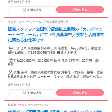
手当（19時から22時の勤務に対して ＋200円/時間 を支給）
雇用形態：
正社員
食ホール、営業、携帯販売、ホテル・観光業界フロント、 航
◆役職手当（該当者のみ） ◆通勤手当（上限4.5万円／月）
空業界グランドスタッフ・CAなど対面での接客経験ある方が
【昇給】昇給・昇格あり 【賞与】年2回※業績による（昨年実
お気に入り
詳細を見る
中心で活躍中 ◆ 例外事由2号：お酒のテイスティング業務が
績2回支給） ※当社では定額残業代を支給しておりますが求人
含まれるため20歳以上の方のみ ◆ 9：00～22：00頃をベース
情報内では固定残業代と記載しています。
とした早番・遅番での8時間シフト制勤務（土日祝含む）が可
カルディコーヒーファーム 三軒茶屋茶沢通り店
能な方 (学業等により勤務が制限される場合は対象外となる場
販売スタッフ／全国500店舗以上展開の「カルディコ
合がございます) ※本求人は中途採用枠となり、新卒採用とは
選考枠が異なります
ーヒーファーム」にて正社員募集中／接客と店舗運営
に関わるお仕事です
アクセス 東急田園都市線 三軒茶屋北口A徒歩約2分、東急世田
谷線 三軒茶屋徒歩約2分、東急世田谷線 西太子堂出入口2徒歩
[勤務地：〒154-0004東京都世田谷区太子堂]
場所
約7分 ※他店舗への配属の可能性あり ※状況により記載店舗
月給270,000円～320,000円 給与 月給 27万円～32万円 （固定
の募集を締め切る場合あり
給与
残業代や一律手当を含む） 固定残業代：1ヶ月あたり2万7500
円～3万6500円（固定残業時間：15時間） 固定残業時間を超
資格 業界・職種未経験の方歓迎 お客様への販売・接客・営業
えた勤務時間については別途残業代を支給する ※東京都市圏
経験ある方歓迎 コーヒー、ワイン、輸入食品に興味がある方
対象
調整給(月1万円)含む（一都三県配属に限り） 【手当】 ◆遅番
大歓迎 ハローワークで求職中の方も歓迎 前職一例 販売、飲
手当（19時から22時の勤務に対して ＋200円/時間 を支給）
雇用形態：
正社員
食ホール、営業、携帯販売、ホテル・観光業界フロント、 航
◆役職手当（該当者のみ） ◆通勤手当（上限4.5万円／月）
空業界グランドスタッフ・CAなど対面での接客経験ある方が
【昇給】昇給・昇格あり 【賞与】年2回※業績による（昨年実
お気に入り
詳細を見る
中心で活躍中 ◆ 例外事由2号：お酒のテイスティング業務が
績2回支給） ※当社では定額残業代を支給しておりますが求人
含まれるため20歳以上の方のみ ◆ 9：00～22：00頃をベース
情報内では固定残業代と記載しています。
とした早番・遅番での8時間シフト制勤務（土日祝含む）が可
株式会社カルチャーステーション
能な方 (学業等により勤務が制限される場合は対象外となる場