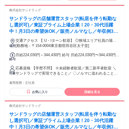
―――――――――――――――★―★――― ✅ご経験を活
いです。 ⏩️もちろん自動車業界営業職の方も優遇あり ┗新
かして給与アップスタート可！ 例①：営業経験1年以上、自動
車、中古車※輸入車・国産車は不問 トヨタ・ホンダ・日産・
株式会社サンドラッグ
車業界経験なし、前職年収450万円 └月給35.7万円スタート
マツダ・三菱・スバル スズキ・ダイハツ・レクサスなどのデ
（初年度想定年収499万円＋α） 例②：自動車業界＆営業経験
サンドラッグの店舗運営スタッフ(転居を伴う転勤な
ィーラー、 中古車販売店、自動車業界でのご経験等 ⏩️店長、
あり、前職年収550万円 └月給42.7万円スタート（初年度想定
副店長、チーフ等でスタート実績あり 「給与を上げたい」
し選択可)／東証プライム上場企業！20・30代活躍
年収597万円＋α） 【参考：ポジション別年収例】 ・一般職：
「もっと評価されたい」「安定して働きたい」方に最適で
中！月3日の希望休OK／販売ノルマなし／年収例32
4,480,000円～5,558,000円 ・チーフ職：5,782,000円～
す！ ※その他、以下の方も歓迎です。 ・お客様のご要望を丁
8,232,000円 ・副店長職：7,154,000円～9,016,000円 ・店長
歳SV816万円／販促企画～商品管理など店舗運営が
寧に伺い、相手に合った提案をしたい方 ・目標に向かって前
交通アクセス 【 U・Iターン歓迎】 ◎狭域エリア社員の場合
職：8,500,000円～15,500,000円
メインの仕事
向きに取り組み、継続して行動できる方 ・ルールや約束を大
[勤務地：〒154-0004東京都世田谷区太子堂]
は 転居を伴う転勤はありません。 ◎マイカー通勤OK
場所
―――★―★――――――――――――――― ✅管理職を除
切にし、誠実な対応を心がけられる方 ・個人だけでなく、チ
く当社営業職の平均年収555万円！ インセンティブ制度を廃
月給224,030円～344,430円 給与 月給224,030円〜344,430円
ームで協力しながら成果を追いたい方 ・新しいことも素直に
止し、固定給メインの制度へ変更。 安定した高収入＋定期的
給与
ナショナル社員（全国転勤）：24万4030円～34万4430円 広域
学び、成長につなげていける方 ・地域のお客様に選ばれる店
な昇給と昇格で給与アップのチャンス 頑張りが＋αとして賞
エリア社員（規定エリア内転勤）：22万4030円～32万4430円
舗づくりに関わりたい方 ※クルマ業界に興味を持って学べる
与にも反映される、やりがいある 給与制度になっています！
応募資格 【学歴不問】 ※未経験者歓迎／第二新卒者歓迎 ＼
狭域エリア社員（転居を伴う異動なし）：22万4030円～32万
方歓迎
サンドラッグで実現できること／ 〇ノルマに追われることな
対象
4430円 ※ナショナル社員・広域エリア社員は転居を伴う転勤
く お客様第一で仕事ができる。 〇販売スキルと専門スキルを
中、転勤手当を別途支給 エリア内転勤時：7000円～2万3000
雇用形態：
正社員
同時に 身に付けられる。 〇登録販売者の資格を取得できる。
円 エリア外転勤時：4万円～6万円
└業務時間中に 資格や業務の勉強ができます。 〇店長などポ
お気に入り
詳細を見る
ストアップが可能。 └長期に亘り、成長を支援します。 〇町
の第2のかかりつけ医のチームの 一員として、地域に貢献でき
る。 〇プライベートの充実を実現できる。 └月3日の希望休有
株式会社サンドラッグ
サンドラッグの店舗運営スタッフ(転居を伴う転勤な
し選択可)／東証プライム上場企業！20・30代活躍
中！月3日の希望休OK／販売ノルマなし／年収例32