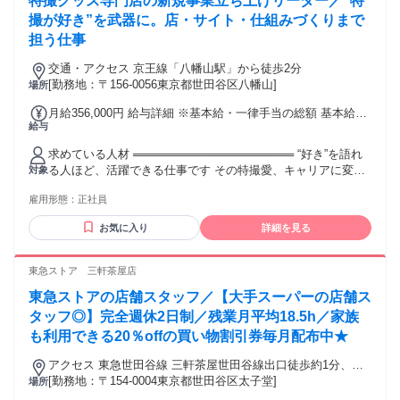
特撮グッズ専門店の新規事業立ち上げリーダー／“特
合がございます) ※本求人は中途採用枠となり、新卒採用とは
選考枠が異なります
撮が好き”を武器に。店・サイト・仕組みづくりまで
担う仕事
交通・アクセス 京王線「八幡山駅」から徒歩2分
[勤務地：〒156-0056東京都世田谷区八幡山]
場所
月給356,000円 給与詳細 ※基本給・一律手当の総額 基本給：
給与
月給 30万5000円 固定残業代：なし 【一律手当】 全員に一律
で支払われる通勤・皆勤・家族手当金額：なし 全員に一律で
求めている人材 ════════════════════ “好き”を語れ
支払われるその他手当金額：あり 1ヶ月あたり5万1000円
る人ほど、活躍できる仕事です その特撮愛、キャリアに変え
対象
╭━━━━━━━━╮ 給与について ╰━━━━━━━━╯
ませんか？ ════════════════════ ※ 基本的なPC操
月給35万6,000円 [内訳] ・基本給30万5,000円 ・III等級手当
雇用形態：
正社員
作ができる方 （文字入力・タイピング／Word・Excel） ✅特
（主任相当）／5万1,000円 ※スキル・役割拡張に応じて加算
撮（ヒーロー・怪獣など）が好きな方、 または興味を持って
あり。 ※III等級（リーダー職）として、 現場を任せる前提の
お気に入り
詳細を見る
学べる方 ✅指示がなくても 自発的・自律的に動ける方 作品や
処遇です。 ╭━━━━━━╮ 各種手当 ╰━━━━━━╯ ✅
キャラクターについて、 分からないことを自分で調べて学べ
賞与（年2.5ヶ月分／基本給ベース） ✅ 昇給（年1回） ✅ 鑑定
る方 …をお迎えしたいと思っています。 査定・鑑定の技術
東急ストア 三軒茶屋店
士手当（最大10万円） ✅ IT手当（最大5万円） ✅ 交通費規定
は、 入社後に丁寧にお教えします。 ⭐業界未経験スタート歓
支給（月2万5000円まで）
東急ストアの店舗スタッフ／【大手スーパーの店舗ス
迎 ⭐学歴・職歴不問 ⭐第二新卒、U・Iターン歓迎 ⭐異業種・
異業界からの転職応援 ⭐フリーターさん歓迎
タッフ◎】完全週休2日制／残業月平均18.5h／家族
┏━┳━━━━━━━━━━━━━━━━━ ┃▼┃この仕事
も利用できる20％offの買い物割引券毎月配布中★
は、こんな方に向いています
┗━┻━━━━━━━━━━━━━━━━━ ◉ 特撮が好き
アクセス 東急世田谷線 三軒茶屋世田谷線出口徒歩約1分、東
で、 仕事でも関わりたい方 ◉ 指示待ちではなく、 自分で考え
急田園都市線 三軒茶屋三茶パティオ口徒歩約2分、東急世田谷
[勤務地：〒154-0004東京都世田谷区太子堂]
場所
て動くのが好きな方 ◉ 知らない作品も自分で調べ、 学ぶこと
線 西太子堂下高井戸方面口徒歩約5分