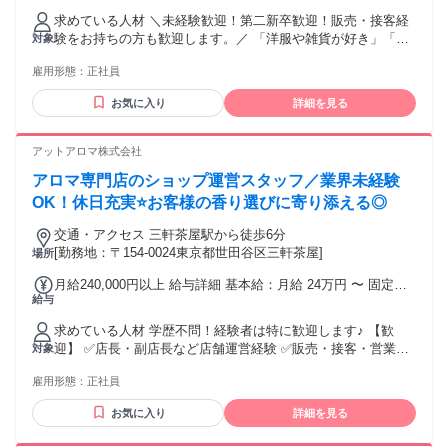
ヶ月あたり1万9187円 〜 2万3110円（固定残業時間：1ヶ月あ
求めている人材 ＼未経験歓迎！第二新卒歓迎！販売・接客経
たり12時間） 固定残業時間を超えた勤務時間については別途
験をお持ちの方も歓迎します。／ 「洋服や雑貨が好き」「人
対象
残業代を支給する 【一律手当】 全員に一律で支払われる通
と接することが好き」「SNSを見るのが好き」そんなきっか
勤・皆勤・家族手当金額：なし 全員に一律で支払われるその
雇用形態：
正社員
けからスタートできます。 【こんな方にピッタリのお仕事で
他手当金額：なし 通勤交通費 全額支給 基本賞与 年２回支給
す】 ・人と接することが好きな方 ・接客だけでなく、売場づ
(現在、基本給の１か月分×２回) 成績優秀者には実績賞与の支
お気に入り
詳細を見る
くりや仕入れにも興味がある方 ・自分のアイデアを活かし
給 成績優秀者・勤務考課優良者への表彰制度
て、お店づくりに挑戦したい方 ・仲間と協力しながら、お客
様に喜ばれるお店をつくりたい方 ・ファッションや雑貨、ラ
アットアロマ株式会社
イフスタイルに興味がある方 ★経験や資格は問いません。 未
アロマ専門店のショップ運営スタッフ／業界未経験
経験の方は接客や売場づくりなど、基礎から少しずつ学べる
ので安心してください。 ★販売・接客経験をお持ちの方は、
OK！休日充実⭐お客様の香り選びに寄り添える◎
その経験を活かしながら、より早い段階で仕入れや売場づく
交通・アクセス 三軒茶屋駅から徒歩6分
りなどにも挑戦できます。 私たちは、「いい店をつくりた
[勤務地：〒154-0024東京都世田谷区三軒茶屋]
場所
い」という想いを何より大切にしています。
月給240,000円以上 給与詳細 基本給：月給 24万円 〜 固定残
給与
業代：なし 【一律手当】 全員に一律で支払われる通勤・皆
勤・家族手当金額：なし 全員に一律で支払われるその他手当
求めている人材 学歴不問！経験者は特に歓迎します♪ 【歓
金額：なし ※給与は経験・能力を考慮のうえ決定いたしま
迎】 ✅店長・副店長など店舗運営経験 ✅販売・接客・営業経
対象
す。ご経験に応じて相談可能です。 【待遇】 ◆賞与あり（年
験 【こんな方にピッタリ】 ◎香りやアロマセラピーが好きな
2回／2025年実績） ◆昇給あり（年1回／2025年実績） 【各
雇用形態：
正社員
方 ◎アロマ空間デザインに興味がある方 ◎インテリアが好き
種手当】 ◆近隣手当 ◆時間外手当 ◆休日手当 ◆深夜勤務手
な方 ◎ライフスタイル雑貨が好きな方 ◎店舗づくり経験を活
当 ◆休業手当 ◆職務手当 など
お気に入り
詳細を見る
かしたい方 ◎マネジメント経験を活かしたい方 ◎意見やアイ
デアを積極的に発信できる方 ◎好奇心を持って新しいことに