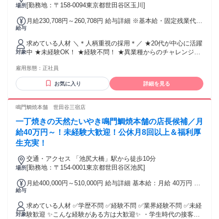
レル、 ファッション、料理、料理雑貨、 アウトドア、アウト
[勤務地：〒158-0094東京都世田谷区玉川]
場所
ドアグッズに 興味がある方にもピッタリ！ 風通しのいい関係
月給230,708円～260,708円 給与詳細 ※基本給・固定残業代の
性の職場なので、 あなたもスグに馴染んで頂けると思いま
給与
総額 基本給：月給 22万6000円 〜 25万6000円 固定残業代：
す！ 先輩スタッフがしっかりとサポートするので、 安心して
あり 1ヶ月あたり4708円（固定残業時間：1ヶ月あたり3時
飛び込んできてください！ 雇用形態に関係なく、正社員・派
求めている人材 ＼＊人柄重視の採用＊／ ★20代が中心に活躍
間） 固定残業時間を超えた勤務時間については別途残業代を
遣社員、 契約社員、パート・アルバイトなどで カフェスタッ
中 ★未経験OK！ ★経験不問！ ★異業種からのチャレンジ大
対象
支給する 【一律手当】 全員に一律で支払われる通勤・皆勤・
フ・販売スタッフ・事務・ 受付・接客・サービス業・営業ア
歓迎！ ★ポテンシャル採用です ▼スタッフ公式instagramを
家族手当金額：なし 全員に一律で支払われるその他手当金
シスタント・ オフィスワーク勤務などの経験がある方は 歓迎
雇用形態：
正社員
要Check!! https://www.instagram.com/mimi33_staff/ 【必須条
額：なし 【昇給】 年1回（実績に準じます） 【賞与】 年2回
します！（必須ではありません）
件】 ・高卒以上 ・各店舗の商品に愛を持てる方 ・おしゃれ
（実績に準じます） 【手当】 ・交通費（3万円迄／月） ・時
お気に入り
詳細を見る
が好きな方 【こんな方歓迎です】 ・アクセサリーが好き ・
間外手当（全額支給） ・住宅手当（2万8000円迄／月） ・役
おしゃれが好き ・人と話すことが好き ・販売職にチャレンジ
職手当（主任：6000円～） ・皆勤手当（半年以上勤務より支
したい ・SNSが好き ・Instagramを見る、投稿することが好
鳴門鯛焼本舗 世田谷三宿店
給） ・店舗予算達成賞（7000円 ～ ） ・個人インスタインセ
き ・長く働ける会社を探している ひとつでも当てはまれば大
ンティブ手当 (2000円～) ・正月出勤手当 (1/1:6000円、
一丁焼きの天然たいやき鳴門鯛焼本舗の店長候補／月
歓迎です♪ 性別の条件と理由：女性限定（ポジティブアクショ
1/2:4000円)
ン）
給40万円～！未経験大歓迎！公休月8回以上＆福利厚
生充実！
交通・アクセス 「池尻大橋」駅から徒歩10分
[勤務地：〒154-0001東京都世田谷区池尻]
場所
月給400,000円～510,000円 給与詳細 基本給：月給 40万円 〜
給与
51万円 固定残業代：なし 【一律手当】 全員に一律で支払わ
れる通勤・皆勤・家族手当金額：なし 全員に一律で支払われ
求めている人材 ✅学歴不問 ✅経験不問 ✅業界経験不問 ✅未経
るその他手当金額：なし 皆勤手当（10,000円） 地域手当
験歓迎 ✨こんな経験がある方は大歓迎✨ ・学生時代の接客ア
対象
（14,000円） 住宅手当（世帯主3,000円） 家族手当（配偶者