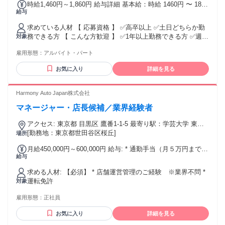
時給1,460円～1,860円 給与詳細 基本給：時給 1460円 〜 1860
給与
円 ＋交通費全額支給
求めている人材 【 応募資格 】 ✅高卒以上 ✅土日どちらか勤
務できる方 【 こんな方歓迎 】 ✅1年以上勤務できる方 ✅週
対象
2~3日以上かつ 1日5時間以上の 勤務ができる方 ～～ こんな
雇用形態：
アルバイト・パート
方にピッタリです！ ～～ ・人と関わることが好き ・接客販
売の仕事に興味がある ・丁寧な接客行いたい ・料理や可愛い
お気に入り
詳細を見る
調理器具が好き ・サーモス製品を愛用している ～ 様々な働
き方の希望に対応します！ ～ ・WワークOK ・扶養内勤務OK
・長期勤務歓迎 ブランクがあるけれど 落ち着いた環境で 丁
Harmony Auto Japan株式会社
寧な接客をしたい方におすすめ！
マネージャー・店長候補／業界経験者
┏━━━━━━━━━━━━━━━━━━┓ ┃ ⚡こんな経験
が活かせます！ ┃ ┗━━━━━━━━Ｖ
アクセス: 東京都 目黒区 鷹番1-1-5 最寄り駅：学芸大学 東京
━━━━━━━━━┛ キッチン雑貨、キッチングッズ、アパ
都世田谷区桜丘5-31-10 最寄り駅：千歳船橋駅
[勤務地：東京都世田谷区桜丘]
場所
レル、 ファッション、料理、料理雑貨、 アウトドア、アウト
ドアグッズに 興味がある方にもピッタリ！ 風通しのいい関係
月給450,000円～600,000円 給与: * 通勤手当（月５万円まで支
性の職場なので、 あなたもスグに馴染んで頂けると思いま
給与
給）
す！ 先輩スタッフがしっかりとサポートするので、 安心して
飛び込んできてください！ 雇用形態に関係なく、正社員・派
求める人材: 【必須】 * 店舗運営管理のご経験 ※業界不問 *
遣社員、 契約社員、パート・アルバイトなどで カフェスタッ
運転免許
対象
フ・販売スタッフ・事務・ 受付・接客・サービス業・営業ア
雇用形態：
正社員
シスタント・ オフィスワーク勤務などの経験がある方は 歓迎
します！（必須ではありません）
お気に入り
詳細を見る