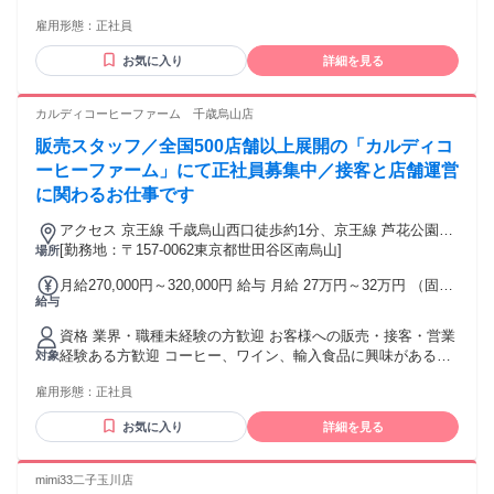
ルバイトが楽しかった ・常に新しい事にチャレンジしている
3,000円、お子様一人につき3,000円）
雇用形態：
正社員
・部活やチームでの活動に注力した方 ・飲食店や小売店で働
いていた方 ・異業種からの転職を考えている方 ・カフェや飲
お気に入り
詳細を見る
食店、アパレル店や古着屋さんで アルバイト経験のある方 ・
カフェ店での正社員やマネージャー経験も活かせます！ ✨未
経験の方も安心の職場環境✨ ・親切丁寧に優しく指導しま
カルディコーヒーファーム 千歳烏山店
す！ ・キャリアアップも可能です！ 先輩社員も未経験スター
販売スタッフ／全国500店舗以上展開の「カルディコ
トの方が多数！ 困ったことがあればいつでも相談が できるの
でとっても心強いです！
ーヒーファーム」にて正社員募集中／接客と店舗運営
に関わるお仕事です
アクセス 京王線 千歳烏山西口徒歩約1分、京王線 芦花公園南
口徒歩約14分、京王線 仙川徒歩約22分 ※他店舗への配属の可
[勤務地：〒157-0062東京都世田谷区南烏山]
場所
能性あり ※状況により記載店舗の募集を締め切る場合あり
月給270,000円～320,000円 給与 月給 27万円～32万円 （固定
給与
残業代や一律手当を含む） 固定残業代：1ヶ月あたり2万7500
円～3万6500円（固定残業時間：15時間） 固定残業時間を超
資格 業界・職種未経験の方歓迎 お客様への販売・接客・営業
えた勤務時間については別途残業代を支給する ※東京都市圏
経験ある方歓迎 コーヒー、ワイン、輸入食品に興味がある方
対象
調整給(月1万円)含む（一都三県配属に限り） 【手当】 ◆遅番
大歓迎 ハローワークで求職中の方も歓迎 前職一例 販売、飲
手当（19時から22時の勤務に対して ＋200円/時間 を支給）
雇用形態：
正社員
食ホール、営業、携帯販売、ホテル・観光業界フロント、 航
◆役職手当（該当者のみ） ◆通勤手当（上限4.5万円／月）
空業界グランドスタッフ・CAなど対面での接客経験ある方が
【昇給】昇給・昇格あり 【賞与】年2回※業績による（昨年実
お気に入り
詳細を見る
中心で活躍中 ◆ 例外事由2号：お酒のテイスティング業務が
績2回支給） ※当社では定額残業代を支給しておりますが求人
含まれるため20歳以上の方のみ ◆ 9：00～22：00頃をベース
情報内では固定残業代と記載しています。
とした早番・遅番での8時間シフト制勤務（土日祝含む）が可
mimi33二子玉川店