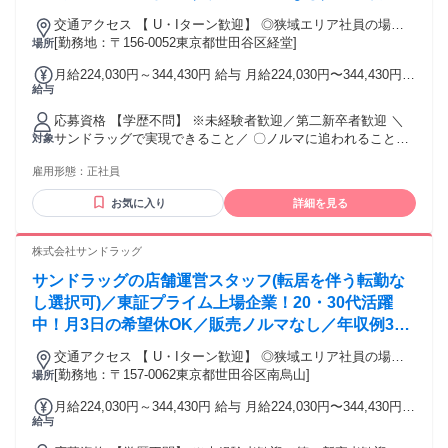
歳SV816万円／販促企画～商品管理など店舗運営が
交通アクセス 【 U・Iターン歓迎】 ◎狭域エリア社員の場合
メインの仕事
[勤務地：〒156-0052東京都世田谷区経堂]
は 転居を伴う転勤はありません。 ◎マイカー通勤OK
場所
月給224,030円～344,430円 給与 月給224,030円〜344,430円
給与
ナショナル社員（全国転勤）：24万4030円～34万4430円 広域
エリア社員（規定エリア内転勤）：22万4030円～32万4430円
応募資格 【学歴不問】 ※未経験者歓迎／第二新卒者歓迎 ＼
狭域エリア社員（転居を伴う異動なし）：22万4030円～32万
サンドラッグで実現できること／ 〇ノルマに追われることな
対象
4430円 ※ナショナル社員・広域エリア社員は転居を伴う転勤
く お客様第一で仕事ができる。 〇販売スキルと専門スキルを
中、転勤手当を別途支給 エリア内転勤時：7000円～2万3000
雇用形態：
正社員
同時に 身に付けられる。 〇登録販売者の資格を取得できる。
円 エリア外転勤時：4万円～6万円
└業務時間中に 資格や業務の勉強ができます。 〇店長などポ
お気に入り
詳細を見る
ストアップが可能。 └長期に亘り、成長を支援します。 〇町
の第2のかかりつけ医のチームの 一員として、地域に貢献でき
る。 〇プライベートの充実を実現できる。 └月3日の希望休有
株式会社サンドラッグ
サンドラッグの店舗運営スタッフ(転居を伴う転勤な
し選択可)／東証プライム上場企業！20・30代活躍
中！月3日の希望休OK／販売ノルマなし／年収例32
歳SV816万円／販促企画～商品管理など店舗運営が
交通アクセス 【 U・Iターン歓迎】 ◎狭域エリア社員の場合
メインの仕事
[勤務地：〒157-0062東京都世田谷区南烏山]
は 転居を伴う転勤はありません。 ◎マイカー通勤OK
場所
月給224,030円～344,430円 給与 月給224,030円〜344,430円
給与
ナショナル社員（全国転勤）：24万4030円～34万4430円 広域
エリア社員（規定エリア内転勤）：22万4030円～32万4430円