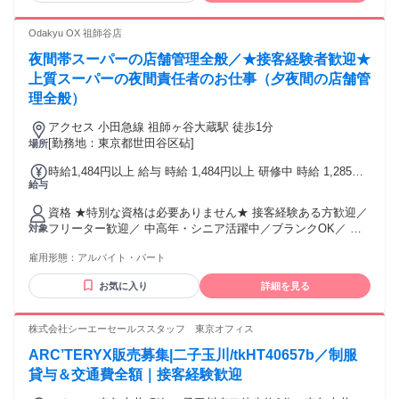
Odakyu OX 祖師谷店
夜間帯スーパーの店舗管理全般／★接客経験者歓迎★
上質スーパーの夜間責任者のお仕事（夕夜間の店舗管
理全般）
アクセス 小田急線 祖師ヶ谷大蔵駅 徒歩1分
[勤務地：東京都世田谷区砧]
場所
時給1,484円以上 給与 時給 1,484円以上 研修中 時給 1,285円
給与
（研修期間 3 ヶ月習熟度により変動） 22時以降時給25％UP
資格 ★特別な資格は必要ありません★ 接客経験ある方歓迎／
フリーター歓迎／ 中高年・シニア活躍中／ブランクOK／ 学
対象
歴不問／長期勤務可能な方／ 土日・年末年始勤務可能な方 店
雇用形態：
アルバイト・パート
長経験者、接客経験豊富な方優遇します！ 30代～50代の方活
躍中！ ※ダブルワーク・かけもち可（下記「兼業に ついて」
お気に入り
詳細を見る
をご確認ください）
株式会社シーエーセールススタッフ 東京オフィス
ARC’TERYX販売募集|二子玉川/tkHT40657b／制服
貸与＆交通費全額｜接客経験歓迎