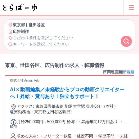
東京都
|
世田谷区
広告制作
こだわり条件を選択してください
キーワードを選択してください
東京、世田谷区、広告制作の求人・転職情報
関連度順
|
新着順
株式会社Venus Ark
AI × 動画編集／未経験からプロの動画クリエイター
へ！昇給・賞与あり！独立もサポート！
アクセス: 東急田園都市線 駒沢大学駅 徒歩6分 （本社）
[勤務地：東京都世田谷区駒沢]
場所
月給250,000円～500,000円 給与: ・昇給年間12万円あり ・賞
給与
与年間1回あり ・交通費相談可能
求める人材: ・フリーター歓迎 ・経歴不問 ・学歴不問 ・未経