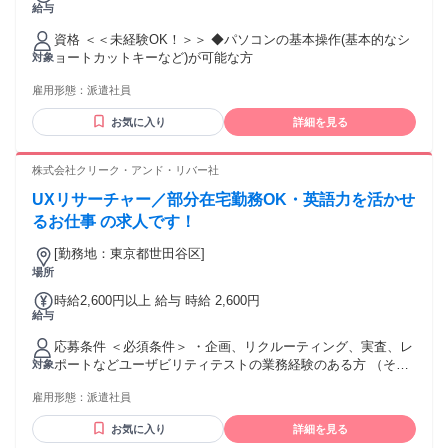
給与
＋交通費＋残業代別途全額支給 ※ご経験やスキルにより異な
ります 交通費：交通費支給 実費支給／当社規定あり。【 上
資格 ＜＜未経験OK！＞＞ ◆パソコンの基本操作(基本的なシ
限4万まで 】支給いたします！(※バス代支給あり、弊社規定
ョートカットキーなど)が可能な方
対象
に基づく)
雇用形態：
派遣社員
お気に入り
詳細を見る
株式会社クリーク・アンド・リバー社
UXリサーチャー／部分在宅勤務OK・英語力を活かせ
るお仕事 の求人です！
[勤務地：東京都世田谷区]
場所
時給2,600円以上 給与 時給 2,600円
給与
応募条件 ＜必須条件＞ ・企画、リクルーティング、実査、レ
ポートなどユーザビリティテストの業務経験のある方 （その
対象
他のUXリサーチ、マーケティングリサーチの経験者も可） ※
雇用形態：
派遣社員
ユーザビリティテスト経験があるプロジェクト数、セッショ
ン数、1セッションあたりの時間を、参考までに教えていただ
お気に入り
詳細を見る
きたいです。 ・Webサイトやアプリの制作ディレクションや