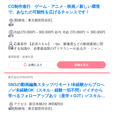
CG制作進行 ゲーム・アニメ・映画／新しい環境
で、あなたの可能性を広げるチャンスです！
[勤務地：東京都世田谷区]
場所
月給270,000円～300,000円 給与 月給 270,000円 〜 300,000円
給与
応募条件 【必須スキル】 ・fps、解像度などの動画素材に関
する知識や、必要最低限のITリテラシーがある方 ・ジャンル
対象
を問わず、映像業界での就業経験がある方（テレビ業界のAD
雇用形態：
派遣社員
や編アシ、CM業界のPM経験者、アニメ作画進行など） ・社
内外問わず、円滑なコミュニケーションを取れる方 【歓迎条
お気に入り
詳細を見る
件】 ・CG制作やアニメ、ローカライズ作品等の制作進行経験
がある方 ・3DCG制作ソフト、Nuke、AfterEffects、
Photoshopなどのグラフィック・編集ソフトの操作経験がある
株式会社STAGEON
方（専門学校で学んでいた程度でもOK） CG業界未経験も歓
SNSの動画編集スタッフ/リモート/未経験からプロへ
迎。 ただし、映像業界にて何かしらの業務経験者が望ましい
です（映像ジャンル、職種不問）
／✅未経験OK（スキル・経験一切不問）✅イチから
学べるフォローアップあり（座学＋OJT）✅スキル習
得期間後フルリモートOK（必要に応じてオフィス稼
アクセス: 新日本橋2分 神田駅8分
働あり）✅ゆくゆくはプロデューサーを目指せる（顧
[勤務地：東京都世田谷区]
場所
客対応まで担当）