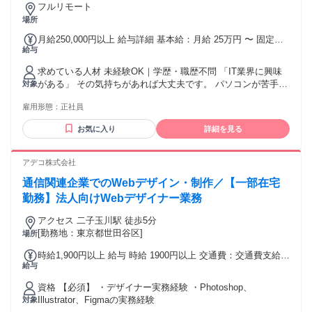
フルリモート
場所
月給250,000円以上 給与詳細 基本給：月給 25万円 〜 固定残
給与
業代：なし 【一律手当】 全員に一律で支払われる通勤・皆
勤・家族手当金額：なし 全員に一律で支払われるその他手当
求めている人材 未経験OK｜学歴・職歴不問 「IT業界に興味
金額：なし
がある」 その気持ちがあれば大丈夫です。 パソコンが苦手な
対象
方もOK。 異業種から転職した先輩も多数活躍中！ 20代活躍
雇用形態：
正社員
中！ ＝＝＝＝＝＝＝＝＝＝＝＝＝＝ こんな方にピッタリ！ ✅
手に職をつけたい ✅ IT・Web業界に興味がある ✅ 生成AIなど
お気に入り
詳細を見る
最新技術を学びたい ✅ 新しいことに挑戦したい ✅ 仲間と一
緒に成長したい ✅ 将来的にリモートワークしたい ✅ スキル
を身につけて市場価値を上げたい ✅ Web制作やデザインに興
アデコ株式会社
味がある ＝＝＝＝＝＝＝＝＝＝＝＝＝＝ こんな方が活躍中！
通信関連企業でのWebデザイン・制作／【一部在宅
・飲食スタッフ ・接客／販売 ・営業職 ・事務職 ・工場勤務
・フリーター ・主婦（夫） など、 未経験からスタートした
勤務】法人向けWebデザイナー業務
先輩が多数活躍しています！ ＝＝＝＝＝＝＝＝＝＝＝＝＝＝
アクセス 二子玉川駅 徒歩5分
年齢の条件と理由：あり（例外事由3号のイ・30歳未満（長期
[勤務地：東京都世田谷区]
場所
勤続によるキャリア形成のため））
時給1,900円以上 給与 時給 1900円以上 交通費：交通費支給
給与
アデコ規定に則って支給いたします。
資格 【必須】 ・デザイナー実務経験 ・Photoshop、
Illustrator、Figmaの実務経験
対象