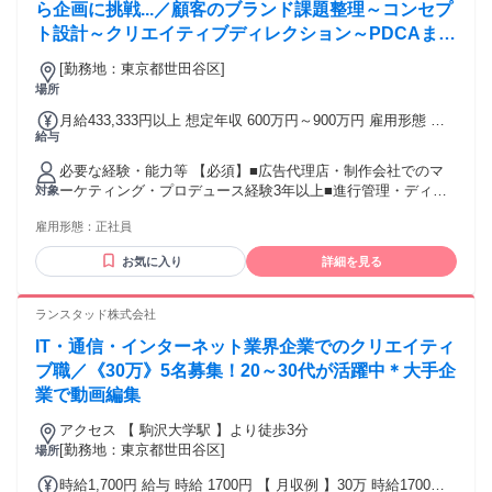
ら企画に挑戦...／顧客のブランド課題整理～コンセプ
ト設計～クリエイティブディレクション～PDCAまで
の一貫してお任せいたします。
[勤務地：東京都世田谷区]
場所
月給433,333円以上 想定年収 600万円～900万円 雇用形態 正
給与
社員 期間の定め：無 賃金形態 形態：月給制 備考：月給
￥433,333～ 基本給￥320,513～ 固定残業代￥112,820～を含
必要な経験・能力等 【必須】■広告代理店・制作会社でのマ
む/月 ■賞与実績:年3回/合計80万（評価により変動） 諸手当：
ーケティング・プロデュース経験3年以上■進行管理・ディレ
対象
通勤手当（会社規定に基づき支給）、残業手当（固定残業代
クション経験（部分的でも可） ★進行や管理業務が中心にな
制 超過分別途支給） 試用期間 有 期間：3ヶ月 備考：変更無
雇用形態：
正社員
っており、企画・クリエイティブにもっと関わりたい方 【本
ポジションの魅力】 ・企画・コンセプト設計から実行まで一
お気に入り
詳細を見る
貫して携わり、代理店では経験しにくい「作る側」として深
く関与できます。 ・ヒアリングから戦略立案、PDCAまで全
てを担うため、部分業務では得られない経験値が手に入りま
ランスタッド株式会社
す。 ・制作とプロデュースの機能を併せ持ち最新技術も活
IT・通信・インターネット業界企業でのクリエイティ
用。業界でも希少なハイブリッド人材を目指せます。 学歴・
資格 学歴：大学院 大学 高専 短大 専修学校 語学力： 資格：
ブ職／《30万》5名募集！20～30代が活躍中＊大手企
業で動画編集
アクセス 【 駒沢大学駅 】より徒歩3分
[勤務地：東京都世田谷区]
場所
時給1,700円 給与 時給 1700円 【 月収例 】30万 時給1700円