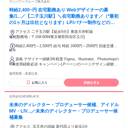
マンパワーグループ株式会社
時給2,400~円 在宅勤務あり Webデザイナーの募
集/1...／【二子玉川駅】＼在宅勤務あります／（*最初
の1ヶ月は出社となります）LP/バナー制作などの
Webデザインをお願いします♪
アクセス 二子玉川駅【徒歩5分】東急大井町線
[勤務地：〒158-0094東京都世田谷区玉川]
場所
時給2,400円～2,500円 給与 時給 2400円～2500円 別途交通費
給与
支給（規定あり） 交通費：交通費支給
資格 デザイナー経験3年程度 Figma、Illustrator、Photoshopの
使用経験必須 キャンペーンLPページのページデザイン経験
対象
（訴求力のあるもの） ※AIによる業務効率化を経験された
雇用形態：
派遣社員
方、歓迎いたします。 ■パート・アルバイトで勤務している
方も派遣チャレンジできます！ OAスキルや語学など、豊富な
お気に入り
詳細を見る
オンライントレーニング講座を受けていただき、スキルアッ
プすることもできます。 土日祝休み、在宅勤務、ネイルOKの
職場なども多くあります。詳細はお問い合わせください。
合同会社NEWBLACK
未来のディレクター・プロデューサー候補、アイドル
MV・LIV...／未来のディレクター・プロデューサー候
補募集
アクセス: 京王井の頭線 新代田より徒歩1分