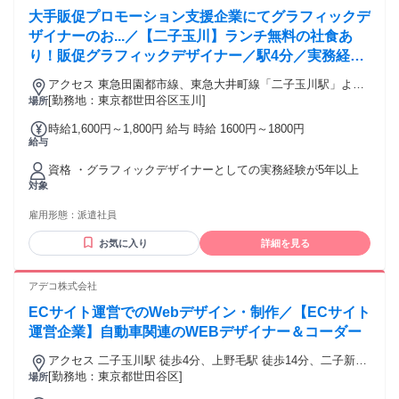
大手販促プロモーション支援企業にてグラフィックデ
ザイナーのお...／【二子玉川】ランチ無料の社食あ
り！販促グラフィックデザイナー／駅4分／実務経験
5年以上／服装自由
アクセス 東急田園都市線、東急大井町線「二子玉川駅」より
徒歩4分
[勤務地：東京都世田谷区玉川]
場所
時給1,600円～1,800円 給与 時給 1600円～1800円
給与
資格 ・グラフィックデザイナーとしての実務経験が5年以上
対象
雇用形態：
派遣社員
お気に入り
詳細を見る
アデコ株式会社
ECサイト運営でのWebデザイン・制作／【ECサイト
運営企業】自動車関連のWEBデザイナー＆コーダー
アクセス 二子玉川駅 徒歩4分、上野毛駅 徒歩14分、二子新地
駅 徒歩14分 ※駅から徒歩圏内！
[勤務地：東京都世田谷区]
場所