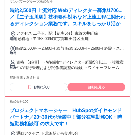
るため、最重要） ・通常のコミュニケーション能力を備えて
マンパワーグループ株式会社
おり、イレギュラーの対応でも柔軟にお引き受け頂ける方 ・
時給2,500円 上流対応 Webディレクター募集/1706...
制作業務改善に興味があり、積極的に運用の見直しや全体を
俯瞰した運用再構築の提案・実施ができる （媒体特性上、繁
／【二子玉川駅】技術要件対応など上流工程に関われ
閑の差があるため、閑散期には業務整理や改善も一緒に取り
るディレクション業務です。スキルをしっかり活かせ
組める方だとなお嬉しいです。）
る環境◎
アクセス 二子玉川駅【徒歩5分】東急大井町線
[勤務地：〒158-0094東京都世田谷区玉川]
場所
時給2,500円～2,600円 給与 時給 2500円～2600円 経験・スキ
給与
ルにより考慮 別途交通費支給（規定あり） 交通費：交通費支
給
資格 【必須】 ・Web制作ディレクター経験5年以上 ・複数案
件の進行管理および関係者調整の経験 ・ワイヤーフレーム作
対象
成、要件整理の実務経験 【尚可（歓迎）】 ・
雇用形態：
派遣社員
HTML/CSS/JavaScriptの基礎理解 ・APIや非同期処理に関す
る知識または実務経験 ・Figma等のデザインツール使用経験
お気に入り
詳細を見る
■パート・アルバイトで勤務している方も派遣チャレンジでき
ます！ OAスキルや語学など、豊富なオンライントレーニング
講座を受けていただき、スキルアップすることもできます。
株式会社100
土日祝休み、在宅勤務、ネイルOKの職場なども多くありま
プロジェクトマネージャー HubSpotダイヤモンド
す。詳細はお問い合わせください。
パートナ／20~30代が活躍中！部分在宅勤務OK・時
短勤務相談可 の求人です！
通勤アクセス 下北沢駅から徒歩5分