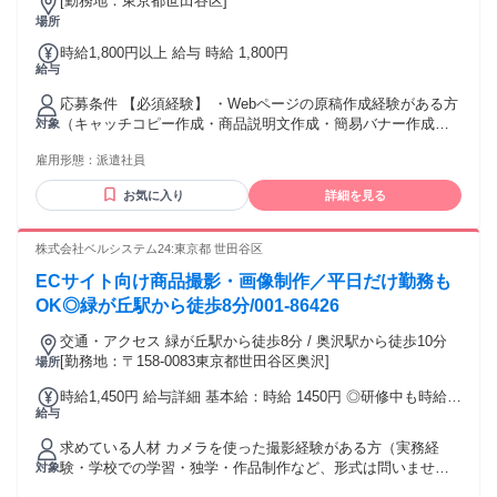
[勤務地：東京都世田谷区]
場所
時給1,800円以上 給与 時給 1,800円
給与
応募条件 【必須経験】 ・Webページの原稿作成経験がある方
（キャッチコピー作成・商品説明文作成・簡易バナー作成）
対象
・HTML、CSS、Javascriptを触れたことがある方 ・Excelを
雇用形態：
派遣社員
用いたデータ処理業務の経験がある方（数値に苦手意識のな
い方） 【歓迎経験】 ・Photoshopを用いた制作業務の経験が
お気に入り
詳細を見る
ある方（キャンペーン／特集用バナーの新規作成・修正・サ
イズ展開） ・Webページのディレクション経験がある方 ・校
正業務の経験がある方 ＜求める人物像＞ ・整理整頓が得意
株式会社ベルシステム24:東京都 世田谷区
で、細かなデータ更新や大量情報の確認・管理をミスなく正
ECサイト向け商品撮影・画像制作／平日だけ勤務も
確に行える（最重要） ・新しい業務や社内独自ツールの習得
に抵抗がなく、前向きに取り組める ・明るく元気に、自分か
OK◎緑が丘駅から徒歩8分/001-86426
ら報連相ができ、Zoomやチャットでの相談にも抵抗がない ・
交通・アクセス 緑が丘駅から徒歩8分 / 奥沢駅から徒歩10分
複数業務を並行して進め、状況に応じて優先順位を付けられ
[勤務地：〒158-0083東京都世田谷区奥沢]
場所
る／主体的に自走できる（少人数体制でも可）／イレギュラ
ー対応にも柔軟に対応できる ・長時間、一人で作業を進める
時給1,450円 給与詳細 基本給：時給 1450円 ◎研修中も時給は
ことに抵抗がない
給与
同じ ◎交通費支給（月上限2万6千円、通勤距離2km以上） ⚡
給料前払いOK！今月ちょっと早めに必要・・・そんなときも
求めている人材 カメラを使った撮影経験がある方（実務経
スマホ申請ですぐに受け取れます◎
験・学校での学習・独学・作品制作など、形式は問いませ
対象
ん） / Photoshopなどの画像編集ソフトを使用したことがある