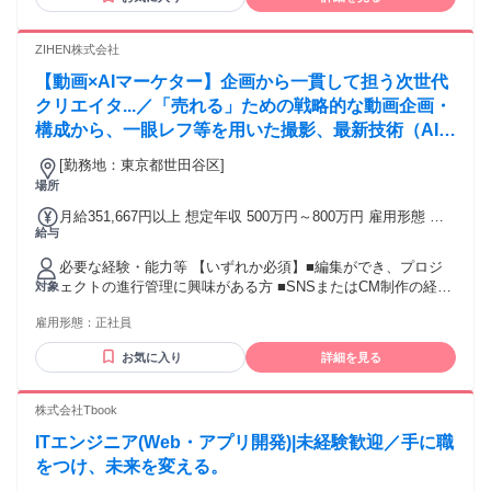
ネージャーとして採用する可能性がございます。
ZIHEN株式会社
【動画×AIマーケター】企画から一貫して担う次世代
クリエイタ...／「売れる」ための戦略的な動画企画・
構成から、一眼レフ等を用いた撮影、最新技術（AI・
CG）を取り入れた編集まで一貫して担当します。数
[勤務地：東京都世田谷区]
値分析に基づき、PDCAを回しながら「勝てる」表現
場所
を追求する役割です。
月給351,667円以上 想定年収 500万円～800万円 雇用形態 正
給与
社員 期間の定め：無 賃金形態 形態：月給制 備考：月給
￥351,667～ 基本給￥260,234～ 固定残業代￥91,433～を含
必要な経験・能力等 【いずれか必須】■編集ができ、プロジ
む/月 ■賞与実績:年3回/合計80万円（評価により変動） 諸手
ェクトの進行管理に興味がある方 ■SNSまたはCM制作の経験
対象
当：通勤手当（会社規定に基づき支給）、残業手当（固定残
がある方 ■企画から制作まで一貫して行える方 【本ポジショ
業代制 超過分別途支給） 試用期間 有 期間：3ヶ月 備考：変
雇用形態：
正社員
ンの魅力】 ・次世代スキル：AIやCGを実務に落とし込む、最
更無
先端の表現スキルが身につきます ・本質的な成長：感覚に頼
お気に入り
詳細を見る
らない「マーケティング×動画」のプロデュース力が磨けます
・影響力の大きさ：大手企業や有名IP案件に携わり、世の中
にインパクトを与えられます ・変化を楽しむ文化：デジタル
株式会社Tbook
領域への強い興味を歓迎。成果とスキルを正当に評価し還元
ITエンジニア(Web・アプリ開発)|未経験歓迎／手に職
する風土です。 学歴・資格 学歴：大学院 大学 高専 短大 専修
学校 語学力： 資格：
をつけ、未来を変える。