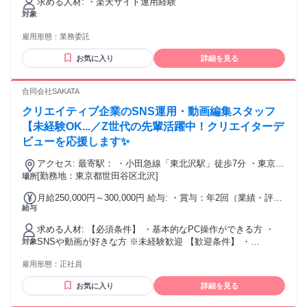
求める人材: ・楽天サイト運用経験
対象
雇用形態：
業務委託
お気に入り
詳細を見る
合同会社SAKATA
クリエイティブ企業のSNS運用・動画編集スタッフ
【未経験OK...／Z世代の先輩活躍中！クリエイターデ
ビューを応援します✨
アクセス: 最寄駅： ・小田急線「東北沢駅」徒歩7分 ・東京メ
トロ千代田線「代々木上原駅」徒歩12分 下北沢・代々木・渋
[勤務地：東京都世田谷区北沢]
場所
谷エリアからアクセス良好。 仕事帰りにカフェやショッピン
月給250,000円～300,000円 給与: ・賞与：年2回（業績・評価
グも楽しめる人気エリアです。 通勤ストレスが少なく、 「仕
給与
に応じて支給） ・昇給：年2回（スキル・成果を正当に評価）
事もプライベートも充実させたい方」にぴったりの立地で
年功序列ではなく、 「頑張りがきちんと評価される仕組み」
す。
求める人材: 【必須条件】 ・基本的なPC操作ができる方 ・
です。 未経験スタートでも 成長に応じてしっかり収入アップ
SNSや動画が好きな方 ※未経験歓迎 【歓迎条件】 ・
対象
が目指せます。
Instagram／TikTokの投稿経験 ・動画編集経験（CapCut等）
雇用形態：
正社員
・デザインやクリエイティブが好きな方 【こんな方にピッタ
リ】 ・「SNSを仕事にしたい」と本気で思っている方 ・好き
お気に入り
詳細を見る
なことを仕事にしたい方 ・成長業界でスキルを身につけたい
方 ・チームでモノづくりをするのが好きな方 ・将来フリーラ