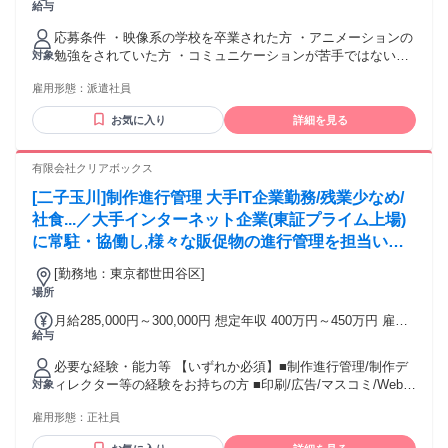
給与
代 無し 試用期間 無し 通勤手当 無し
応募条件 ・映像系の学校を卒業された方 ・アニメーションの
勉強をされていた方 ・コミュニケーションが苦手ではない方
対象
・協調性
雇用形態：
派遣社員
お気に入り
詳細を見る
有限会社クリアボックス
[二子玉川]制作進行管理 大手IT企業勤務/残業少なめ/
社食...／大手インターネット企業(東証プライム上場)
に常駐・協働し,様々な販促物の進行管理を担当いた
だきます。販促物は紙媒体からデジタル媒体まで様々
[勤務地：東京都世田谷区]
です。 ★全国規模でリリースされるため達成感が大
場所
きいです！
月給285,000円～300,000円 想定年収 400万円～450万円 雇用
給与
形態 正社員 期間の定め：無 賃金形態 形態：月給制 備考：月
給￥285,000～￥300,000 基本給￥200,000～ 固定残業代
必要な経験・能力等 【いずれか必須】■制作進行管理/制作デ
￥71,000～￥100,000 諸手当￥14,000～を含む/月 諸手当：通
ィレクター等の経験をお持ちの方 ■印刷/広告/マスコミ/Web系
対象
勤手当（会社規定に基づき支給）、残業手当（固定残業代制
等の業界で実務経験をお持ちの方 ※制作進行管理やディレク
超過分別途支給） モデル年収：年収420万円 入社3年目 メン
雇用形態：
正社員
ターの実務経験があれば即活躍可能！その他, 制作系の知識を
バー（月給30万円＋諸手当＋賞与）、年収462万円 入社7年目
お持ちの方は歓迎します！ 【歓迎】◆課題整理/企画立案/構
メンバー（月給32万円＋諸手当＋賞与） 試用期間 有 期間：6