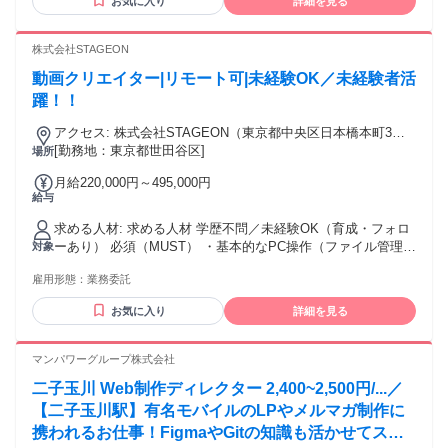
お気に入り
詳細を見る
成案作成を経て,制作ツールの設計・制作まで推進できる方 ◆
ヶ月 備考：変更無
他部署からの制作依頼に対して,ヒアリングを通じた要件整理
や折衝業務の経験をお持ちの方 ◆制作ツールに関するKPI設
株式会社STAGEON
計・運用経験をお持ちの方 【働き方】年間休日125日/残業時
動画クリエイター|リモート可|未経験OK／未経験者活
間 平均20時間。基本は土日祝休みですが,万一出勤となっても
振替休日を取得いただきます。 学歴・資格 学歴：大学院 大
躍！！
学 高専 短大 専修学校 高校 語学力： 資格：
アクセス: 株式会社STAGEON（東京都中央区日本橋本町3丁
目3-6 ワカ末ビル5階） アクセス：新日本橋駅 徒歩1分／三越
[勤務地：東京都世田谷区]
場所
前駅 徒歩2分／神田駅 徒歩10分／小伝馬町駅 徒歩10分 ※フ
月給220,000円～495,000円
ォローアップ後、在宅勤務（リモート）相談可（必要に応じ
給与
て出社あり）
求める人材: 求める人材 学歴不問／未経験OK（育成・フォロ
ーあり） 必須（MUST） ・基本的なPC操作（ファイル管理、
対象
チャット、簡単な資料作成） ・撮影または編集いずれかに興
雇用形態：
業務委託
味があり、継続的に学べる方 ・ノートPCをお持ちの方 歓迎
（WANT） ・Premiere Proでの編集経験（独学・スクール・
お気に入り
詳細を見る
実務いずれも可） ・動画撮影経験（カメラ／スマホでも可。
構図・音声への配慮ができる方歓迎） ・YouTube向けのサム
ネイル制作経験
マンパワーグループ株式会社
二子玉川 Web制作ディレクター 2,400~2,500円/...／
【二子玉川駅】有名モバイルのLPやメルマガ制作に
携われるお仕事！FigmaやGitの知識も活かせてスキ