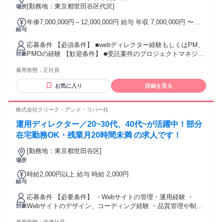
[勤務地：東京都世田谷区代沢]
場所
年俸7,000,000円～12,000,000円 給与 年収 7,000,000円 〜
給与
12,000,000円
応募条件 【必須条件】 ■webディレクター経験もしくはPM、
PMOの経験 【歓迎条件】 ■受託案件のプロジェクトマネジメ
対象
ント実践経験 ■PMP資格保有者、PMBOKを軸としたPMスキ
雇用形態：
正社員
ル保有者 ■AIなどへの新しい技術の習得意欲
お気に入り
詳細を見る
株式会社クリーク・アンド・リバー社
運用ディレクター／20~30代、40代~が活躍中！部分
在宅勤務OK・残業月20時間未満 の求人です！
[勤務地：東京都世田谷区]
場所
時給2,000円以上 給与 時給 2,000円
給与
応募条件 【必要条件】 ・Webサイトの管理・運用経験 ・
Webサイトのデザイン、コーディング経験 ・品質管理や制作
対象
スケジュール管理経験 【求める人物像】 ・AIなど新しいツー