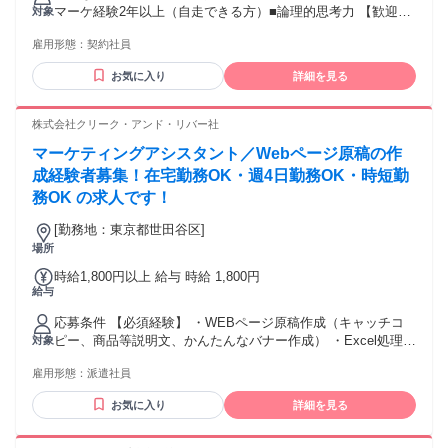
￥371,000 固定残業代￥97,000～￥129,000を含む/月 諸手
マーケ経験2年以上（自走できる方）■論理的思考力 【歓迎】
対象
当：通勤手当（会社規定に基づき支給）、残業手当（固定残
■自社サービス運営経験■サブスク等会員サービスの改善実績■
業代制 超過分別途支給） 試用期間 無
雇用形態：
契約社員
プライバシーマーク/個人情報保護法の理解 【魅力】 ■圧倒的
スピード感：独立部署のため、部署内で編集・エンジニアと
お気に入り
詳細を見る
即断即決で改修を進められます。 ■スキルの幅：API連携やセ
キュリティ、最新AIの活用など、市場価値の高いITリテラシ
ーを磨ける環境です。 ■手応え：自分の分析一つで数千万人
株式会社クリーク・アンド・リバー社
のユーザーが動く、メディアビジネスの醍醐味を実感できま
マーケティングアシスタント／Webページ原稿の作
す。 学歴・資格 学歴：大学院 大学 高専 短大 専修学校 高校
語学力： 資格：
成経験者募集！在宅勤務OK・週4日勤務OK・時短勤
務OK の求人です！
[勤務地：東京都世田谷区]
場所
時給1,800円以上 給与 時給 1,800円
給与
応募条件 【必須経験】 ・WEBページ原稿作成（キャッチコ
ピー、商品等説明文、かんたんなバナー作成） ・Excel処理業
対象
務がお得意な方 【歓迎条件】 ・Excelアレルギーなし（マク
雇用形態：
派遣社員
ロ不要）、数字への苦手意識なし ・Photoshop利用経験 ・ソ
ース（HTML・CSS）がある程度理解できる方 【求める人物
お気に入り
詳細を見る
像】 ・整理整頓が得意、細かい作業がミスなく行える方 （細
かいデータ更新、ボリュームのある情報確認や管理業務があ