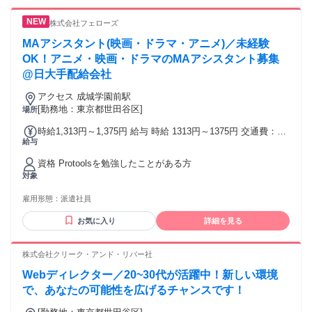
UI/UXデザインの経験、 もしくは制作に関わらずともオンラ
イン制作物に対する品質管理などの経験 ・データや情報の管
株式会社フェローズ
理業務経験 ・プロジェクト進行管理やアシスタント業務経験
（部署横断的な調整経験があると尚可） ＜歓迎条件＞ ・
MAアシスタント(映画・ドラマ・アニメ)／未経験
Microsoft Planner、SharePoint等クラウドツールの操作経験
OK！アニメ・映画・ドラマのMAアシスタント募集
・Figmaなどのデザインツール使用経験 ・HTMLの基礎的な知
@日大手配給会社
識 ・デスクリサーチ経験 ・メール・チャットにおける英語の
読み書き（翻訳ツール使用可） ・生成AIを活用した職務経験
アクセス 成城学園前駅
＜求める人物像＞ ・複数案件の期日・進行状況を管理しなが
[勤務地：東京都世田谷区]
場所
ら適切に対応できる方 ・さまざまな領域のグループ各事業部
門の担当者と連携し、プロジェクトを円滑に進められる方 ・
時給1,313円～1,375円 給与 時給 1313円～1375円 交通費：交
給与
課題や要求に対して様々な解決手法を提案でき、それを主体
通費支給
性をもって実行できる方 ・単調な作業であっても忍耐強く続
資格 Protoolsを勉強したことがある方
けられる方
対象
雇用形態：
派遣社員
お気に入り
詳細を見る
株式会社クリーク・アンド・リバー社
Webディレクター／20~30代が活躍中！新しい環境
で、あなたの可能性を広げるチャンスです！