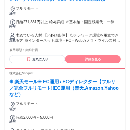
務を進められる方 ・責任感があり、主体的に課題発見・改善
フルリモート
提案を行いながら業務に取り組める方
場所
月給271,881円以上 給与詳細 ※基本給・固定残業代・一律手
給与
当の総額 基本給：月給 19万6160円 〜 固定残業代：あり 1ヶ
月あたり7万721円 〜（固定残業時間：1ヶ月あたり45時間）
求めている人材 【✅必須条件】 ➀テレワーク環境を用意でき
固定残業時間を超えた勤務時間については別途残業代を支給
る方 ※インターネット環境・PC・Webカメラ・ウイルス対策
対象
する 【一律手当】 全員に一律で支払われる通勤・皆勤・家族
ソフト ➁PhotoshopまたはCLIP STUDIO PAINTの使用経験を
手当金額：なし 全員に一律で支払われるその他手当金額：あ
雇用形態：
契約社員
お持ちの方 ➂業務上の報告・連絡・相談を適切に行える方 □
り 1ヶ月あたり5000円
相手の話や文章の要点を正確に理解できる □結論と要点を整
お気に入り
詳細を見る
理して伝えられる □不明点をそのままにせず、自分から確認
できる □進捗や問題が発生した際、必要な相手へ報告できる
※完全在宅のため、上司や制作パートナーとの チャット・オ
株式会社Vanquet
ンラインでのコミュニケーションが日常的に発生します。
✴️ 楽天モール✴️ EC運用 / ECディレクター【フルリ...
【✨歓迎する経験・スキル✨】 ◆制作進行・制作ディレクシ
ョンの実務経験 ◆チームやメンバーのマネジメント経験 ◆社
／完全フルリモート!!EC運用（楽天,Amazon,Yahoo
外の関係者と調整し、業務を進めた経験 ◆マンガ制作・イラ
など）
スト制作の経験 ◆CLIP STUDIO PAINT EX、Photoshop CC
の使用経験 ◆Illustrator、InDesignの使用経験 ◆資料作成やク
フルリモート
ライアント対応の経験
場所
時給2,000円～5,000円
給与