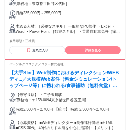
[勤務地：東京都世田谷区代田]
場所
月給235,000円～255,000円
給与
求める人材: ［必要なスキル］ 一般的なPC操作 ・Excel ・
Word ・Power Point ［歓迎スキル］ ・普通自動車免許（撮影
対象
準備でハイエースの運転などがあります） ・Premiere Pro ・
雇用形態：
正社員
Photo Shop ・Illustrator
お気に入り
詳細を見る
パーソルクロステクノロジー株式会社
【大手SIer】Web制作におけるディレクション/WEB
ディ...／大規模Web案件（料金シミュレーション/ト
ップページ等）に携われる/食事補助（無料食堂）あ
り/複数路線から通勤可、好立地オフィス/駅から徒歩
【最寄り駅】 ・二子玉川駅
5分以内/服装自由
[勤務地：〒158-0094東京都世田谷区玉川]
場所
時給2,500円～2,700円 【給与】 時給 2,500円〜2,700円
給与
【応募資格】 ■WEBディレクター ■制作進行管理 ■HTML
■CSS 30代、40代のミドル層を中心に活躍中 【メリット】 #
対象