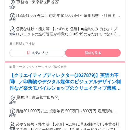
たい ・“好き”を仕事に、とことん追求したい ▼下記の経験を
[勤務地：東京都世田谷区]
値分析に基づき、PDCAを回しながら「勝てる」表現
活かせます ・動画作成の経験 ・PhotoshopやAdobe
場所
を追求する役割です。
Premiere Proの基本スキル ・営業、接客、販売などの経験 ・
月給541,667円以上 想定年収 800万円～ 雇用形態 正社員 期間
マーケティングの経験
給与
の定め：無 賃金形態 形態：月給制 備考：月給￥541,667～ 基
本給￥400,834～ 固定残業代￥140,833～を含む/月 ■賞与実
必要な経験・能力等 【いずれか必須】■編集のみではなくプ
績:年3回/合計150万円（評価により変動） 諸手当：通勤手当
ロジェクトの進行管理が得意な方 ■SNSのみだけではなくCM
対象
（会社規定に基づき支給）、残業手当（固定残業代制 超過分
制作の経験がある方 ■企画から制作まで一貫して行える方
別途支給） 試用期間 有 期間：3ヶ月 備考：変更無
雇用形態：
正社員
【本ポジションの魅力】 ・次世代スキル：AIやCGを実務に落
とし込む、最先端の表現スキルが身につきます ・本質的な成
お気に入り
詳細を見る
長：感覚に頼らない「マーケティング×動画」のプロデュース
力が磨けます ・影響力の大きさ：大手企業や有名IP案件に携
わり、世の中にインパクトを与えられます ・変化を楽しむ文
楽天トータルソリューションズ株式会社
化：デジタル領域への強い興味を歓迎。成果とスキルを正当
【クリエイティブディレクター(1027879)】英語力不
に評価し還元する風土です。 学歴・資格 学歴：大学院 大学
高専 短大 専修学校 語学力： 資格：
問/...／印刷物やデジタル媒体のビジュアルデザイン制
作など楽天モバイルショップのクリエイティブ業務を
お任せ致します。各部署と議論しながら、ユーザーを
[勤務地：東京都世田谷区]
基軸にしたコミュニケーションを設計いただくことが
場所
可能です。
月給301,000円以上 想定年収 500万円～800万円 雇用形態 正
給与
社員 期間の定め：無 賃金形態 形態：月給制 備考：月給
￥301,000～ 基本給￥228,608～ 固定残業代￥72,392～を含
必要な経験・能力等 【必須】■広告代理店/制作会社/事業会社
む/月 諸手当：通勤手当（会社規定に基づき支給）、残業手当
でのディレクター経験2年以上 【部署・サービスについて】楽
対象