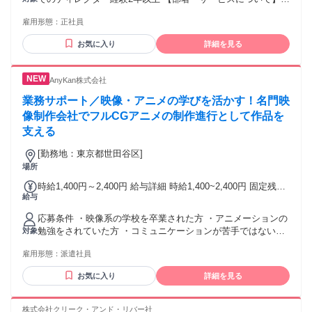
（固定残業代制 超過分別途支給） 試用期間 有 期間：3ヶ月
天グループ全体を横断してクリエイティブサービスを提供す
備考：変更無
雇用形態：
正社員
る中で、単なる制作業務にとどまらず、マーケティング戦略
の上流工程から構想を練る戦略的なアプローチを実施してい
お気に入り
詳細を見る
ます。楽天モバイルショップのプロモーションを通じて、ク
リエイティブの可能性を広げられる環境です。今回は、案件
数増加に伴う追加人員募集となります。 学歴・資格 学歴：大
AnyKan株式会社
学院 大学 語学力： 資格：
業務サポート／映像・アニメの学びを活かす！名門映
像制作会社でフルCGアニメの制作進行として作品を
支える
[勤務地：東京都世田谷区]
場所
時給1,400円～2,400円 給与詳細 時給1,400~2,400円 固定残業
給与
代 無し 試用期間 無し 通勤手当 無し
応募条件 ・映像系の学校を卒業された方 ・アニメーションの
勉強をされていた方 ・コミュニケーションが苦手ではない方
対象
・協調性 学歴 学歴不問
雇用形態：
派遣社員
お気に入り
詳細を見る
株式会社クリーク・アンド・リバー社