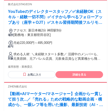
ンスも目指したい方
株式会社STAGEON
YouTubeのディレクタースタッフ／✅未経験OK（ス
キル・経験一切不問）✅イチから学べるフォローアッ
プあり（座学＋OJT）✅スキル習得期間後フルリモー
トOK（必要に応じてオフィス稼働あり）✅ゆくゆく
アクセス: 新日本橋2分 神田駅8分
はプロデューサーを目指せる（顧客対応まで担当）
[勤務地：東京都世田谷区]
場所
月給220,000円～495,000円
給与
求める人材: ＼未経験スタート多数／ 活躍中のメンバーも、
元美容師、元アパレル店員、元飲食店員など異業種から飛び
対象
込んできています！ ★スキルは入社後に身につけられるの
雇用形態：
業務委託
で、一切問いません。「成長したい」「イチから頑張りた
い」といった意欲を重視しています。 ★コミュニケーション
お気に入り
詳細を見る
を大切にしており、「こうしたらもっと伸びそう！」など、
アイデアも気軽に出し合えます。 ＜必須＞ ■基本的なPCスキ
ルがある方 └Word、Excel、PowerPointなどの基本的な操作
ZIHEN株式会社
ができる方 ■ノートPCをお持ちの方 └業務で使用するため
【動画×AIマーケター/マネージャー】企画から一貫し
Photoshopもご自身でご用意いただきます ＼こんな方にもぴ
ったり／ ・YouTubeの運用スキルをイチから身につけたい ・
て担う次...／「売れる」ための戦略的な動画企画・構
新しいことを吸収して成長していきたい ・キャリアを自分の
成から、一眼レフ等を用いた撮影、最新技術（AI・
手で切り拓きたい ・動画コンテンツやマーケティングを極め
CG）を取り入れた編集まで一貫して担当します。数