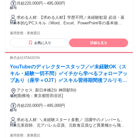
月給220,000円～495,000円
給与
求める人材: 【求める人材】学歴不問／未経験歓迎 必須・基
本的なPCスキル（Word、Excel、PowerPoint等の基本操
対象
作）・ノートPCをお持ちの方・Photoshopをご自身で用意で
雇用形態：
業務委託
きる方（業務で使用） 歓迎（なくてもOK）・Premiere Pro／
Photoshopの基本スキル・営業、接客、販売などの対人コミュ
お気に入り
詳細を見る
ニケーション経験・マーケティング／SNS運用への興味
株式会社STAGEON
YouTubeのディレクタースタッフ／✅未経験OK（ス
キル・経験一切不問）✅イチから学べるフォローアッ
プあり（座学＋OJT）✅スキル習得期間後フルリモー
トOK（必要に応じてオフィス稼働あり）✅ゆくゆく
アクセス: 新日本橋2分 神田駅8分
はプロデューサーを目指せる（顧客対応まで担当）
[勤務地：東京都世田谷区]
場所
月給220,000円～495,000円
給与
求める人材: ＼未経験スタート多数／ 活躍中のメンバーも、
元美容師、元アパレル店員、元飲食店員など異業種から飛び
対象
込んできています！ ★スキルは入社後に身につけられるの
雇用形態：
業務委託
で、一切問いません。「成長したい」「イチから頑張りた