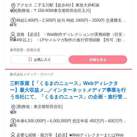
ルアップ可能な環境です。
アクセス 二子玉川駅【徒歩4分】東急大井町線
[勤務地：〒158-0094東京都世田谷区玉川]
場所
時給2,400円～2,500円 給与 時給 2400円～2500円 交通費支給
給与
有（規定有） 交通費：交通費支給
資格 【必須】 ・Web制作ディレクションの実務経験（目安：
4年以上） ・LPやメルマガ制作の進行管理経験 【尚可（歓
対象
迎）】 ・Figmaを使用したワイヤーフレーム作成経験 ・Gitの
雇用形態：
派遣社員
基本的な知識（ソース管理の理解レベル） ■パート・アルバ
イトで勤務している方も派遣チャレンジできます！ OAスキル
お気に入り
詳細を見る
や語学など、豊富なオンライントレーニング講座を受けてい
ただき、スキルアップすることもできます。 土日祝休み、在
宅勤務、ネイルOKの職場なども多くあります。詳細はお問い
株式会社メディア・ヴァーグ
合わせください。
三軒茶屋【「くるまのニュース」Webディレクタ
ー】最大収益メ...／インターネットメディア事業を行
う当社にて、「くるまのニュース」の企画・進行管
理・効果分析などディレクション業務全般をお任せし
[勤務地：東京都世田谷区]
ます。
場所
年俸4,500,000円～6,000,000円 想定年収 450万円～600万円
給与
雇用形態 契約社員 期間の定め：有 賃金形態 形態：年俸制 備
考：年俸￥4,500,000～￥6,000,000 基本給￥278,000～
必要な経験・能力等 【必須】■WebディレクターまたはWeb