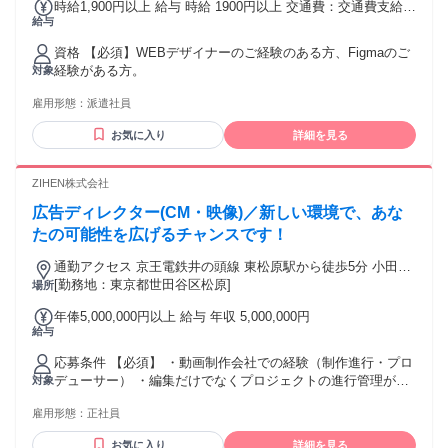
時給1,900円以上 給与 時給 1900円以上 交通費：交通費支給
給与
アデコ規定に則って支給いたします。
資格 【必須】WEBデザイナーのご経験のある方、Figmaのご
経験がある方。
対象
雇用形態：
派遣社員
お気に入り
詳細を見る
ZIHEN株式会社
広告ディレクター(CM・映像)／新しい環境で、あな
たの可能性を広げるチャンスです！
通勤アクセス 京王電鉄井の頭線 東松原駅から徒歩5分 小田急
電鉄小田原線 梅ヶ丘駅から徒歩6分
[勤務地：東京都世田谷区松原]
場所
年俸5,000,000円以上 給与 年収 5,000,000円
給与
応募条件 【必須】 ・動画制作会社での経験（制作進行・プロ
デューサー） ・編集だけでなくプロジェクトの進行管理がで
対象
きる方 ・SNS・CM制作の経験 ・企画から制作まで一貫して
雇用形態：
正社員
行える方 ・素直な姿勢で業務に取り組み、変化を恐れない方
・デジタルやAI領域に強い興味がある方 ※経験によってはマ
お気に入り
詳細を見る