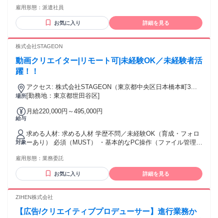
雇用形態：
派遣社員
お気に入り
詳細を見る
株式会社STAGEON
動画クリエイター|リモート可|未経験OK／未経験者活
躍！！
アクセス: 株式会社STAGEON（東京都中央区日本橋本町3丁
目3-6 ワカ末ビル5階） アクセス：新日本橋駅 徒歩1分／三越
[勤務地：東京都世田谷区]
場所
前駅 徒歩2分／神田駅 徒歩10分／小伝馬町駅 徒歩10分 ※フ
月給220,000円～495,000円
ォローアップ後、在宅勤務（リモート）相談可（必要に応じ
給与
て出社あり）
求める人材: 求める人材 学歴不問／未経験OK（育成・フォロ
ーあり） 必須（MUST） ・基本的なPC操作（ファイル管理、
対象
チャット、簡単な資料作成） ・撮影または編集いずれかに興
雇用形態：
業務委託
味があり、継続的に学べる方 ・ノートPCをお持ちの方 歓迎
（WANT） ・Premiere Proでの編集経験（独学・スクール・
お気に入り
詳細を見る
実務いずれも可） ・動画撮影経験（カメラ／スマホでも可。
構図・音声への配慮ができる方歓迎） ・YouTube向けのサム
ネイル制作経験
ZIHEN株式会社
【広告/クリエイティブプロデューサー】進行業務か