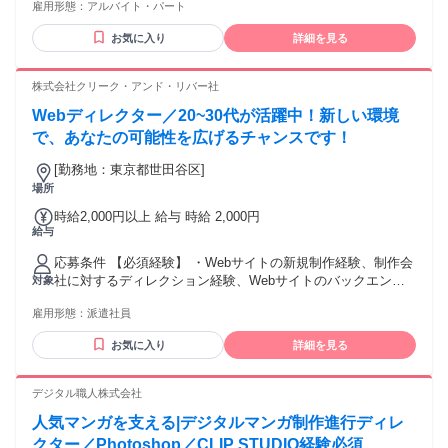
雇用形態：
アルバイト・パート
方 / その他資格は不問 / PCスキル：文字入力ができる方（キ
ーボードを見ながらでもOK） ✨こんな方にぴったり✨
お気に入り
詳細を見る
━━━━━━━━━━━━━━━━━━ ✅経験必須！あなた
の「これまで」が活かせるお仕事◎研修制度あり ✅ブランク
OK！お仕事復帰を応援しています◎ ✅学歴不問！履歴書不要
株式会社クリーク・アンド・リバー社
です◎ ✅副業・WワークOK！ ✅主婦・主夫活躍中！家庭との
Webディレクター／20~30代が活躍中！新しい環境
両立も無理なく可能に◎ ✅フリーター活躍中！アルバイト経
験も活かせます◎ ✅20代・30代・40代活躍中♪ ✨こんな働き
で、あなたの可能性を広げるチャンスです！
方を探している方におすすめ✨
[勤務地：東京都世田谷区]
━━━━━━━━━━━━━━━━━━ ⏰お昼の仕事を探し
場所
ている方
時給2,000円以上 給与 時給 2,000円
給与
応募条件 【必須経験】 ・Webサイトの新規制作経験、制作会
社に対するディレクション経験、Webサイトのバックエンド
対象
に関する知識・経験 ・SNS運用経験（Youtube・
雇用形態：
派遣社員
Facebook）、アクセス解析 ・チラシ・パネルデザイン経験 └
デザイン的なスキル・能力：Figma, Adobe photoshop,
お気に入り
詳細を見る
illustrator, Canvaあたりを使える方 【歓迎条件】 ・業務中に
Techチームとのメール・チャットでのやりとりがあるため、
英語に抵抗がない方（AIツールなど使用可能） ＜求める人物
デジタル職人株式会社
像＞ ・Webサイト運営・更新業務の実務経験があり、指示内
人気マンガを支える|デジタルマンガ制作進行ディレ
容を理解して正確かつスピーディーに対応できる方 ・社内関
係者や制作会社と円滑にコミュニケーションを取りながら業
クター／Photoshop／CLIP STUDIO経験必須