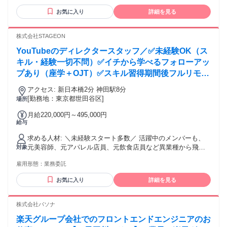
い」といった意欲を重視しています。 ★コミュニケーション
お気に入り
詳細を見る
を大切にしており、「こうしたらもっと伸びそう！」など、
アイデアも気軽に出し合えます。 ＜必須＞ ■基本的なPCスキ
ルがある方 └Word、Excel、PowerPointなどの基本的な操作
株式会社STAGEON
ができる方 ■ノートPCをお持ちの方 └業務で使用するため
YouTubeのディレクタースタッフ／✅未経験OK（ス
Photoshopもご自身でご用意いただきます ＼こんな方にもぴ
ったり／ ・YouTubeの運用スキルをイチから身につけたい ・
キル・経験一切不問）✅イチから学べるフォローアッ
新しいことを吸収して成長していきたい ・キャリアを自分の
プあり（座学＋OJT）✅スキル習得期間後フルリモー
手で切り拓きたい ・動画コンテンツやマーケティングを極め
トOK（必要に応じてオフィス稼働あり）✅ゆくゆく
たい ・“好き”を仕事に、とことん追求したい ▼下記の経験を
アクセス: 新日本橋2分 神田駅8分
はプロデューサーを目指せる（顧客対応まで担当）
活かせます ・動画作成の経験 ・PhotoshopやAdobe
[勤務地：東京都世田谷区]
場所
Premiere Proの基本スキル ・営業、接客、販売などの経験 ・
月給220,000円～495,000円
マーケティングの経験
給与
求める人材: ＼未経験スタート多数／ 活躍中のメンバーも、
元美容師、元アパレル店員、元飲食店員など異業種から飛び
対象
込んできています！ ★スキルは入社後に身につけられるの
雇用形態：
業務委託
で、一切問いません。「成長したい」「イチから頑張りた
い」といった意欲を重視しています。 ★コミュニケーション
お気に入り
詳細を見る
を大切にしており、「こうしたらもっと伸びそう！」など、
アイデアも気軽に出し合えます。 ＜必須＞ ■基本的なPCスキ
ルがある方 └Word、Excel、PowerPointなどの基本的な操作
株式会社パソナ
ができる方 ■ノートPCをお持ちの方 └業務で使用するため
楽天グループ会社でのフロントエンドエンジニアのお
Photoshopもご自身でご用意いただきます ＼こんな方にもぴ