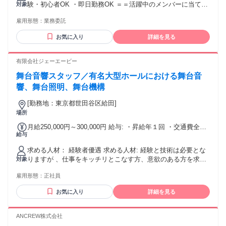
験・初心者OK ・即日勤務OK ＝＝活躍中のメンバーに当ては
対象
まる特徴＝＝ ・思考がポジティブ ・基本的なコミュニケーシ
雇用形態：
業務委託
ョンが取れる ・受け身でなく積極的に行動できる ・長期的な
目標がある（将来的にはフリーランスを目指していきたい！)
お気に入り
詳細を見る
・学び続ける意欲がある ※本求人は未経験者(学習・実務）を
対象としています。
有限会社ジェーエービー
舞台音響スタッフ／有名大型ホールにおける舞台音
響、舞台照明、舞台機構
[勤務地：東京都世田谷区給田]
場所
月給250,000円～300,000円 給与: ・昇給年１回 ・交通費全額
給与
支給
求める人材： 経験者優遇 求める人材: 経験と技術は必要とな
りますが 、仕事をキッチリとこなす方、意欲のある方を求め
対象
ています。
雇用形態：
正社員
お気に入り
詳細を見る
ANCREW株式会社