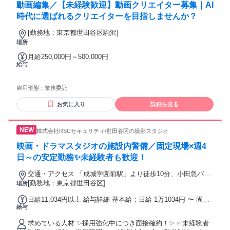
動画編集／【未経験歓迎】動画クリエイター募集｜AI
時代に選ばれるクリエイターを目指しませんか？
[勤務地：東京都世田谷区駒沢]
場所
月給250,000円～500,000円
給与
雇用形態：
業務委託
お気に入り
詳細を見る
株式会社RSCセキュリティ/世田谷区の撮影スタジオ
映画・ドラマスタジオの施設内警備／固定現場×週4
日～の安定勤務✨未経験者も歓迎！
交通・アクセス 「成城学園前駅」より徒歩10分、小田急バス
「東京都市大付属小学校前」徒歩5分
[勤務地：東京都世田谷区]
場所
日給11,034円以上 給与詳細 基本給：日給 1万1034円 〜 固定
給与
残業代：なし 【一律手当】 全員に一律で支払われる通勤・皆
勤・家族手当金額：なし 全員に一律で支払われるその他手当
求めている人材 ✨採用強化中につき面接確約！✨ ✅未経験者
金額：なし 試用・研修期間：4週間 試用・研修期間の条件：