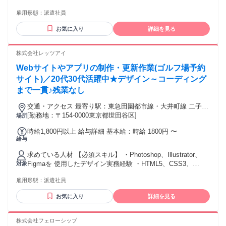
産休・育休取得実績あり #社会保険完備 #育休制度あり #交通
雇用形態：
派遣社員
費支給 #育児サポートあり #長期 #50代も応募可 #PCスキル #
駅近5分以内 #第二新卒歓迎 #食事補助あり
お気に入り
詳細を見る
株式会社レッツアイ
Webサイトやアプリの制作・更新作業(ゴルフ場予約
サイト)／20代30代活躍中★デザイン～コーディング
まで一貫♪残業なし
交通・アクセス 最寄り駅：東急田園都市線・大井町線 二子玉
川駅
[勤務地：〒154-0000東京都世田谷区]
場所
時給1,800円以上 給与詳細 基本給：時給 1800円 〜
給与
求めている人材 【必須スキル】 ・Photoshop、Illustrator、
Figmaを 使用したデザイン実務経験 ・HTML5、CSS3、
対象
JavaScript （jQueryなど）を用いた ハンドコーディングの実
雇用形態：
派遣社員
務経験 ・レスポンシブデザインの制作経験 【歓迎スキル】
・Premiere等を使用した 動画制作の経験 ・ディレクションや
お気に入り
詳細を見る
進行管理の経験
株式会社フェローシップ