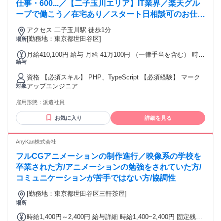
ったり／ ・YouTubeの運用スキルをイチから身につけたい ・
仕事・600...／【二子玉川エリア】IT業界／楽天グル
新しいことを吸収して成長していきたい ・キャリアを自分の
ープで働こう／在宅あり／スタート日相談可のお仕事
手で切り拓きたい ・動画コンテンツやマーケティングを極め
です
たい ・“好き”を仕事に、とことん追求したい ▼下記の経験を
アクセス 二子玉川駅 徒歩1分
活かせます ・動画作成の経験 ・PhotoshopやAdobe
[勤務地：東京都世田谷区]
場所
Premiere Proの基本スキル ・営業、接客、販売などの経験 ・
月給410,100円 給与 月給 41万100円 （一律手当を含む） 時給
マーケティングの経験
給与
換算：2700円 交通費：交通費支給 交通費支給
資格 【必須スキル】 PHP、TypeScript 【必須経験】 マーク
アップエンジニア
対象
雇用形態：
派遣社員
お気に入り
詳細を見る
AnyKan株式会社
フルCGアニメーションの制作進行／映像系の学校を
卒業された方/アニメーションの勉強をされていた方/
コミュニケーションが苦手ではない方/協調性
[勤務地：東京都世田谷区三軒茶屋]
場所
時給1,400円～2,400円 給与詳細 時給1,400~2,400円 固定残業