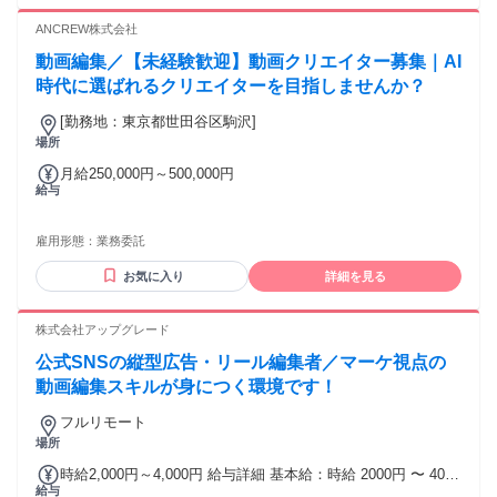
社日までに期限切れではない有効なパスポートが身分証明書
として必要です * 日本国内に在住かつ就労資格がある方限定
ANCREW株式会社
です
動画編集／【未経験歓迎】動画クリエイター募集｜AI
時代に選ばれるクリエイターを目指しませんか？
[勤務地：東京都世田谷区駒沢]
場所
月給250,000円～500,000円
給与
雇用形態：
業務委託
お気に入り
詳細を見る
株式会社アップグレード
公式SNSの縦型広告・リール編集者／マーケ視点の
動画編集スキルが身につく環境です！
フルリモート
場所
時給2,000円～4,000円 給与詳細 基本給：時給 2000円 〜 4000
給与
円