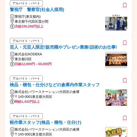
アルバイト・パート
警視庁 警察官(社会人採用)
警視庁(東京都内)
東京都千代田区霞が関
月給330,200円以上
アルバイト・パート
芸人・元芸人限定!販売職やプレゼン業務!話術のお仕事!
株式会社KODEKA
東京都23区
日給12,000円～50,000円
アルバイト・パート
検品・梱包・仕分けなどの倉庫内作業スタッフ
株式会社パワーステーション/大田区の倉庫
〒143-0001東京都大田区
時給1,422円以上
アルバイト・パート
軽作業スタッフ(検品・梱包・仕分け)
株式会社パワーステーション/大田区の倉庫
〒143-0001東京都大田区