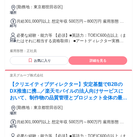
DX課題を解決に導くことがミッションです。 ■Web
[勤務地：東京都世田谷区]
サイト（B2B）のデザイン・運用・リニューアル・
場所
改善
月給301,000円以上 想定年収 500万円～800万円 雇用形態 正
給与
社員 期間の定め：無 賃金形態 形態：月給制 備考：月給
￥301,000～ 基本給￥228,608～ 固定残業代￥72,392～を含
必要な経験・能力等 【必須】■英語力：TOEIC600点以上（ま
む/月 諸手当：通勤手当（会社規定に基づき支給）、残業手当
たはそれに相当する資格取得） ■アートディレクター実務経
対象
（固定残業代制 超過分別途支給） 試用期間 有 期間：3ヶ月
験3年以上（オンライン・オフライン双方での経験必須）
備考：変更無
雇用形態：
正社員
■Adobe Photoshop, Illustrator, Figmaなどのデザインツールを
実務レベルで扱える方 ■ユーザビリティとアクセシビリテ
お気に入り
詳細を見る
ィ、フロントエンド技術の知識や理解 ■監修、デザインリー
ド経験 学歴・資格 学歴：大学院 大学 語学力：英語 資格：
楽天グループ株式会社
【クリエイティブディレクター】安定基盤でB2Bの
DX推進に携...／楽天モバイルの法人向けサービスに
おいて、制作物の品質管理とプロジェクト全体の最適
化を通じて顧客のDX支援を成功に導くことがミッシ
[勤務地：東京都世田谷区]
ョンです。戦略立案から改善まで一貫して携わり、マ
場所
ーケティング全体を俯瞰
月給301,000円以上 想定年収 500万円～800万円 雇用形態 正
給与
社員 期間の定め：無 賃金形態 形態：月給制 備考：月給
￥301,000～ 基本給￥228,608～ 固定残業代￥72,392～を含
必要な経験・能力等 【必須】■英語力：TOEIC600点以上（ま