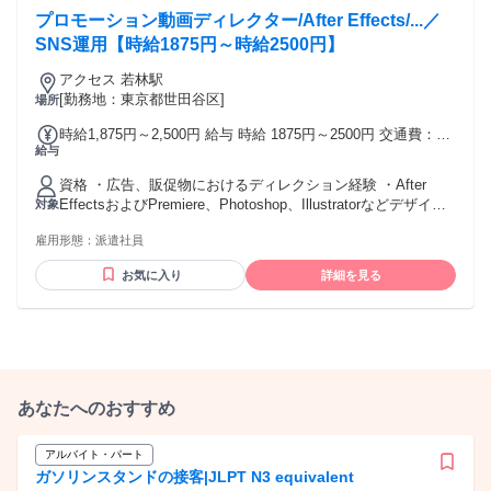
プロモーション動画ディレクター/After Effects/...／
SNS運用【時給1875円～時給2500円】
アクセス 若林駅
[勤務地：東京都世田谷区]
場所
時給1,875円～2,500円 給与 時給 1875円～2500円 交通費：交
給与
通費支給
資格 ・広告、販促物におけるディレクション経験 ・After
EffectsおよびPremiere、Photoshop、Illustratorなどデザイン
対象
制作ツール実務経験
雇用形態：
派遣社員
お気に入り
詳細を見る
あなたへのおすすめ
アルバイト・パート
ガソリンスタンドの接客|JLPT N3 equivalent