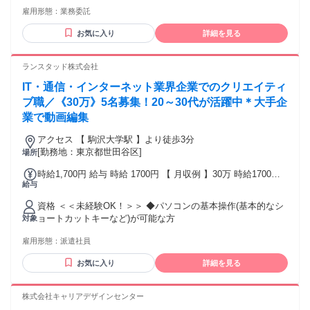
作）・ノートPCをお持ちの方・Photoshopをご自身で用意で
雇用形態：
業務委託
きる方（業務で使用） 歓迎（なくてもOK）・Premiere Pro／
Photoshopの基本スキル・営業、接客、販売などの対人コミュ
お気に入り
詳細を見る
ニケーション経験・マーケティング／SNS運用への興味
ランスタッド株式会社
IT・通信・インターネット業界企業でのクリエイティ
ブ職／《30万》5名募集！20～30代が活躍中＊大手企
業で動画編集
アクセス 【 駒沢大学駅 】より徒歩3分
[勤務地：東京都世田谷区]
場所
時給1,700円 給与 時給 1700円 【 月収例 】30万 時給1700円
給与
＋交通費＋残業代別途全額支給 ※ご経験やスキルにより異な
ります 交通費：交通費支給 実費支給／当社規定あり。【 上
資格 ＜＜未経験OK！＞＞ ◆パソコンの基本操作(基本的なシ
限4万まで 】支給いたします！(※バス代支給あり、弊社規定
ョートカットキーなど)が可能な方
対象
に基づく)
雇用形態：
派遣社員
お気に入り
詳細を見る
株式会社キャリアデザインセンター