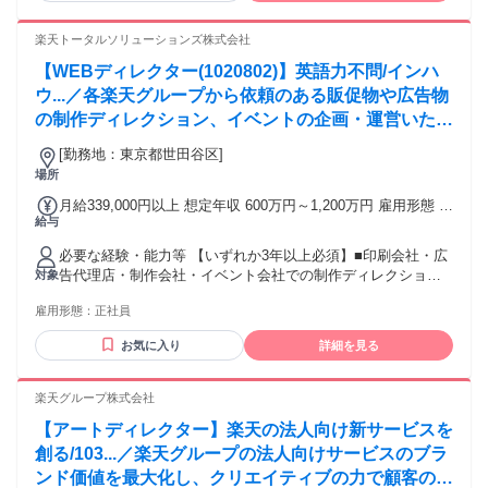
方 ・チームでモノづくりをするのが好きな方 ・将来フリーラ
ンスも目指したい方
楽天トータルソリューションズ株式会社
【WEBディレクター(1020802)】英語力不問/インハ
ウ...／各楽天グループから依頼のある販促物や広告物
の制作ディレクション、イベントの企画・運営いただ
きます。ディレクタとデザイナーがユニットを組み、
[勤務地：東京都世田谷区]
案件一つ一つに対してより良いものを作り上げる環境
場所
です。
月給339,000円以上 想定年収 600万円～1,200万円 雇用形態 正
給与
社員 期間の定め：無 賃金形態 形態：月給制 備考：月給
￥339,000～ 基本給￥257,468～ 固定残業代￥81,532～を含
必要な経験・能力等 【いずれか3年以上必須】■印刷会社・広
む/月 諸手当：通勤手当（会社規定に基づき支給）、残業手当
告代理店・制作会社・イベント会社での制作ディレクション
対象
（固定残業代制 超過分別途支給） 試用期間 有 期間：3ヶ月
の経験■事業会社における販促、広告セクションでの経験■店
備考：変更無
雇用形態：
正社員
頭販促ならびに広告コミュニケーション経験者 【魅力】ディ
レクタとデザイナーがユニットを組み、案件一つ一つを惰性
お気に入り
詳細を見る
でなく諦めることなくより良いものを作り上げる環境とその
達成感を味わえる部署です。 【求める人物像】■自ら考え、
その意志をディスカッションできる方■クリエイティブの力で
楽天グループ株式会社
事業を良くしたいという思いのある方■未知の領域にも興味と
【アートディレクター】楽天の法人向け新サービスを
楽しさを持ってチャレンジできる方 学歴・資格 学歴：大学院
大学 語学力： 資格：
創る/103...／楽天グループの法人向けサービスのブラ
ンド価値を最大化し、クリエイティブの力で顧客の