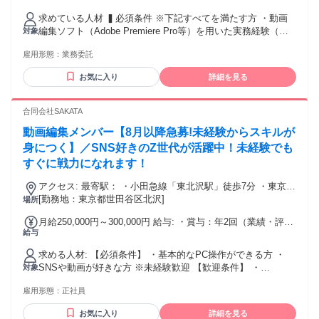
求めている人材 ▍必須条件 ※下記すべてを満たす方 ・動画
編集ソフト（Adobe Premiere Pro等）を用いた実務経験（目
対象
安2年以上） ・広告動画、またはInstagramリール動画の編集
雇用形態：
業務委託
実務経験（目安1年以上） ・WEBデザイン業務の実務経験
（目安半年以上） ・縦型／横型を問わず、数十本以上の動画
お気に入り
詳細を見る
制作実績 ▍歓迎条件 ・縦型に加え、横型・長尺動画など幅広
い形式の制作経験 ・美容・ライフスタイル商材を中心とした
動画編集経験 ・動画編集で成果（バズ、高いCVR等）を出し
合同会社SAKATA
た経験 ・配信後の数値を見て、自ら仮説検証・PDCAを回せ
動画編集メンバー【8月以降急募!未経験からスキルが
る方 ・企画や台本制作などマーケティング領域にも主体的に
関わりたい方 ・月1〜2回、あるいは隔週で五反田オフィスに
身につく】／SNS好きのZ世代が活躍中！未経験でも
出社が可能な方 ・長期的（1年以上）に勤務し、共に成長でき
すぐに戦力になれます！
る方
アクセス: 最寄駅： ・小田急線「東北沢駅」徒歩7分 ・東京メ
トロ千代田線「代々木上原駅」徒歩12分 下北沢・代々木・渋
[勤務地：東京都世田谷区北沢]
場所
谷エリアからアクセス良好。 仕事帰りにカフェやショッピン
月給250,000円～300,000円 給与: ・賞与：年2回（業績・評価
グも楽しめる人気エリアです。 通勤ストレスが少なく、 「仕
給与
に応じて支給） ・昇給：年2回（スキル・成果を正当に評価）
事もプライベートも充実させたい方」にぴったりの立地で
年功序列ではなく、 「頑張りがきちんと評価される仕組み」
す。
求める人材: 【必須条件】 ・基本的なPC操作ができる方 ・
です。 未経験スタートでも 成長に応じてしっかり収入アップ
SNSや動画が好きな方 ※未経験歓迎 【歓迎条件】 ・
対象
が目指せます。
Instagram／TikTokの投稿経験 ・動画編集経験（CapCut等）
雇用形態：
正社員
・デザインやクリエイティブが好きな方 【こんな方にピッタ
リ】 ・「SNSを仕事にしたい」と本気で思っている方 ・好き
お気に入り
詳細を見る
なことを仕事にしたい方 ・成長業界でスキルを身につけたい