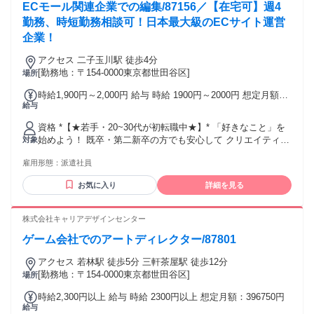
ECモール関連企業での編集/87156／【在宅可】週4
勤務、時短勤務相談可！日本最大級のECサイト運営
企業！
アクセス 二子玉川駅 徒歩4分
[勤務地：〒154-0000東京都世田谷区]
場所
時給1,900円～2,000円 給与 時給 1900円～2000円 想定月額：
給与
3610000円
資格 *【★若手・20~30代が初転職中★】* 「好きなこと」を
始めよう！ 既卒・第二新卒の方でも安心して クリエイティブ
対象
職に挑戦できる環境です♪ 【必須スキル】 ・WEBページ原稿
雇用形態：
派遣社員
作成がある方(キャッチコピー、商品等説明文、かんたんなバ
ナー作成)
お気に入り
詳細を見る
株式会社キャリアデザインセンター
ゲーム会社でのアートディレクター/87801
アクセス 若林駅 徒歩5分 三軒茶屋駅 徒歩12分
[勤務地：〒154-0000東京都世田谷区]
場所
時給2,300円以上 給与 時給 2300円以上 想定月額：396750円
給与