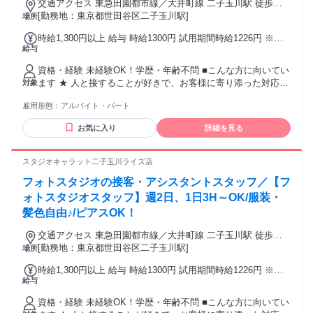
「設計」に関心がある方 ・コンテンツの意味や役割を考えな
交通アクセス 東急田園都市線／大井町線 二子玉川駅 徒歩約3
がら配置できる方 ・指示された内容をそのまま作業するだけ
分 東急田園都市線 用賀駅 徒歩約25分 東急田園都市線 溝の口
[勤務地：東京都世田谷区二子玉川駅]
場所
でなく、目的に沿って考えられる方 ・継続的に案件をご相談
駅 電車約5分＋徒歩すぐ
時給1,300円以上 給与 時給1300円 試用期間時給1226円 ※試
できる外部パートナーとして関わっていただける方 ※現在
給与
用期間3カ月
Web制作、広告制作会社などにお勤めの方による 副業として
のご応募はお断りさせていただいておりますので、ご了承く
資格・経験 未経験OK！学歴・年齢不問 ■こんな方に向いてい
ださい。 ※ご応募いただける方のワイヤーフレーム制作のご
ます ★ 人と接することが好きで、お客様に寄り添った対応が
対象
実績や これまでどのようにお仕事を進められてこられたのか
できる方 ★ 明るく、周囲とコミュニケーションを取りながら
ががわかる資料を 添付いただけると助かります。
雇用形態：
アルバイト・パート
働ける方 ★ チームワークを大切にできる方 ★ 受付・接客の
お仕事に抵抗がない方 フォトスタジオ経験・ヘアメイクやカ
お気に入り
詳細を見る
メラの経験が少しでもある方も大歓迎♪ 「興味がある！」とい
う気持ちがある方であれば問題なし♪
スタジオキャラット二子玉川ライズ店
フォトスタジオの接客・アシスタントスタッフ／【フ
ォトスタジオスタッフ】週2日、1日3H～OK/服装・
髪色自由♪/ピアスOK！
交通アクセス 東急田園都市線／大井町線 二子玉川駅 徒歩約3
分 東急田園都市線 用賀駅 徒歩約25分 東急田園都市線 溝の口
[勤務地：東京都世田谷区二子玉川駅]
場所
駅 電車約5分＋徒歩すぐ
時給1,300円以上 給与 時給1300円 試用期間時給1226円 ※試
給与
用期間3カ月 ※美容師免許保持者は5000円の手当あり
資格・経験 未経験OK！学歴・年齢不問 ■こんな方に向いてい