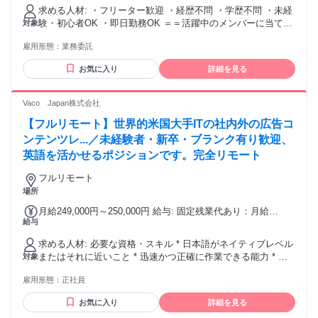
求める人材: ・フリーター歓迎 ・経歴不問 ・学歴不問 ・未経
験・初心者OK ・即日勤務OK ＝＝活躍中のメンバーに当ては
対象
まる特徴＝＝ ・思考がポジティブ ・基本的なコミュニケーシ
雇用形態：
業務委託
ョンが取れる ・受け身でなく積極的に行動できる ・長期的な
目標がある（将来的にはフリーランスを目指していきたい！)
お気に入り
詳細を見る
・学び続ける意欲がある ※本求人は未経験者(学習・実務）を
対象としています。
Vaco Japan株式会社
【フルリモート】世界的米国大手ITの社内外の広告コ
ンテンツレ...／未経験者・新卒・ブランク有り歓迎、
英語を活かせるポジションです。完全リモート
フルリモート
場所
月給249,000円～250,000円 給与: 固定残業代あり：月給
給与
￥249,000 〜 ￥250,000は1か月当たりの固定残業代
￥47,500〜￥48,000（30時間相当分）を含む。30時間を超え
求める人材: 必要な資格・スキル * 日本語がネイティブレベル
る残業代は追加で支給する。 みなし残業: 月30時間以内の残
またはそれに近いこと * 迅速かつ正確に作業できる能力 * 大
対象
業はみなし残業として扱われます。
学で2年以上教育を受けていること * 優れた日本語の読み書き
雇用形態：
正社員
能力とコミュニケーション能力 * 細部に注意を払い、自主的
に仕事ができること * ChromeOSおよびG Suite（ドキュメン
お気に入り
詳細を見る
ト、スプレッドシート、スライド）に習熟していること * 入