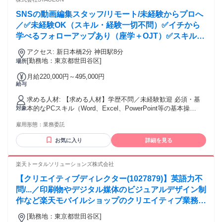
SNSの動画編集スタッフ/リモート/未経験からプロへ
／✅未経験OK（スキル・経験一切不問）✅イチから
学べるフォローアップあり（座学＋OJT）✅スキル習
得期間後フルリモートOK（必要に応じてオフィス稼
アクセス: 新日本橋2分 神田駅8分
働あり）✅ゆくゆくはプロデューサーを目指せる（顧
[勤務地：東京都世田谷区]
場所
客対応まで担当）
月給220,000円～495,000円
給与
求める人材: 【求める人材】学歴不問／未経験歓迎 必須・基
本的なPCスキル（Word、Excel、PowerPoint等の基本操
対象
作）・ノートPCをお持ちの方・Photoshopをご自身で用意で
雇用形態：
業務委託
きる方（業務で使用） 歓迎（なくてもOK）・Premiere Pro／
Photoshopの基本スキル・営業、接客、販売などの対人コミュ
お気に入り
詳細を見る
ニケーション経験・マーケティング／SNS運用への興味
楽天トータルソリューションズ株式会社
【クリエイティブディレクター(1027879)】英語力不
問/...／印刷物やデジタル媒体のビジュアルデザイン制
作など楽天モバイルショップのクリエイティブ業務を
お任せ致します。各部署と議論しながら、ユーザーを
[勤務地：東京都世田谷区]