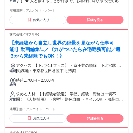
ます ★ 人と接することが好きで、お客様に寄り添った対応が
対象
できる方 ★ 明るく、周囲とコミュニケーションを取りながら
雇用形態：
アルバイト・パート
働ける方 ★ チームワークを大切にできる方 ★ 受付・接客の
お仕事に抵抗がない方 フォトスタジオ経験・ヘアメイクやカ
お気に入り
詳細を見る
メラの経験が少しでもある方も大歓迎♪ 「興味がある！」とい
う気持ちがある方であれば問題なし♪
株式会社Vril(ブリル)
【未経験から自立し世界の絶景を見ながら仕事可
能!】動画編集/...／《力がついたら在宅勤務可能／週
３から未経験でもOK！》
アクセス: 【下北沢オフィス】 ・京王井の頭線 下北沢駅 ・
小田急小田原線 下北沢駅
[勤務地：東京都世田谷区下北沢駅]
場所
時給1,700円～2,500円
給与
求める人材: 【未経験者歓迎】 学歴、経験、資格は一切不
問！ 《人柄採用》 ・髪型・髪色自由 ・ネイルOK ・服装自由
対象
・髭OK ・タトゥーOK
雇用形態：
アルバイト・パート
お気に入り
詳細を見る
株式会社STAGEON