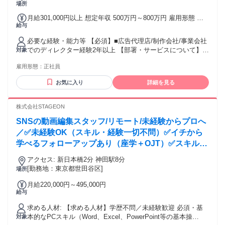
基軸にしたコミュニケーションを設計いただくことが
場所
可能です。
月給301,000円以上 想定年収 500万円～800万円 雇用形態 正
給与
社員 期間の定め：無 賃金形態 形態：月給制 備考：月給
￥301,000～ 基本給￥228,608～ 固定残業代￥72,392～を含
必要な経験・能力等 【必須】■広告代理店/制作会社/事業会社
む/月 諸手当：通勤手当（会社規定に基づき支給）、残業手当
でのディレクター経験2年以上 【部署・サービスについて】楽
対象
（固定残業代制 超過分別途支給） 試用期間 有 期間：3ヶ月
天グループ全体を横断してクリエイティブサービスを提供す
備考：変更無
雇用形態：
正社員
る中で、単なる制作業務にとどまらず、マーケティング戦略
の上流工程から構想を練る戦略的なアプローチを実施してい
お気に入り
詳細を見る
ます。楽天モバイルショップのプロモーションを通じて、ク
リエイティブの可能性を広げられる環境です。今回は、案件
数増加に伴う追加人員募集となります。 学歴・資格 学歴：大
株式会社STAGEON
学院 大学 語学力： 資格：
SNSの動画編集スタッフ/リモート/未経験からプロへ
／✅未経験OK（スキル・経験一切不問）✅イチから
学べるフォローアップあり（座学＋OJT）✅スキル習
得期間後フルリモートOK（必要に応じてオフィス稼
アクセス: 新日本橋2分 神田駅8分
働あり）✅ゆくゆくはプロデューサーを目指せる（顧
[勤務地：東京都世田谷区]
場所
客対応まで担当）
月給220,000円～495,000円
給与
求める人材: 【求める人材】学歴不問／未経験歓迎 必須・基
本的なPCスキル（Word、Excel、PowerPoint等の基本操
対象