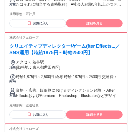
む/月 諸手当：通勤手当（会社規定に基づき支給）、残業手当
たはそれに相当する資格取得） ■社会人経験5年以上かつディ
対象
（固定残業代制 超過分別途支給） 試用期間 有 期間：3ヶ月
レクター経験3年以上 ■コミュニケーションスキル（社内外と
備考：変更無
雇用形態：
正社員
の交渉調整） 【魅力】モバイル回線に留まらず、自社プロダ
クトのプロモーションを多角的に戦略立案できる点が醍醐味
お気に入り
詳細を見る
です。HPやデジタル広告、オウンドメディア、イベントな
ど、多様な施策の企画から改善まで一気通貫で関わるため、
自身のクリエイティブが事業成長に直結する手応えを実感で
株式会社フェローズ
きます。楽天グループの膨大なアセットを掛け合わせ、日本
クリエイティブディレクター/ゲーム(fter Effects...／
企業のデジタル変革を牽引する一翼を担えることは、キャリ
アにおける大きな資産となります。 学歴・資格 学歴：大学院
SNS運用【時給1875円～時給2500円】
大学 語学力：英語 資格：
アクセス 若林駅
[勤務地：東京都世田谷区]
場所
時給1,875円～2,500円 給与 時給 1875円～2500円 交通費：交
給与
通費支給
資格 ・広告、販促物におけるディレクション経験 ・After
EffectsおよびPremiere、Photoshop、Illustratorなどデザイン
対象
制作ツール実務経験
雇用形態：
派遣社員
お気に入り
詳細を見る
株式会社フェローズ