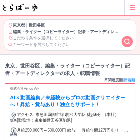
東京都
|
世田谷区
編集・ライター（コピーライター）記者・アートディレクター
こだわり条件を選択してください
キーワードを選択してください
東京、世田谷区、編集・ライター（コピーライター）記
者・アートディレクターの求人・転職情報
関連度順
|
新着順
株式会社Venus Ark
AI × 動画編集／未経験からプロの動画クリエイター
へ！昇給・賞与あり！独立もサポート！
アクセス: 東急田園都市線 駒沢大学駅 徒歩6分 （本社）
[勤務地：東京都世田谷区駒沢]
場所
月給250,000円～500,000円 給与: ・昇給年間12万円あり ・賞
給与
与年間1回あり ・交通費相談可能