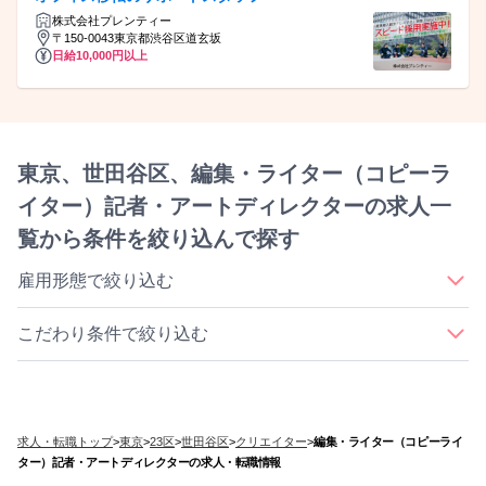
株式会社プレンティー
〒150-0043東京都渋谷区道玄坂
日給10,000円以上
東京、世田谷区、編集・ライター（コピーラ
イター）記者・アートディレクターの求人一
覧から条件を絞り込んで探す
雇用形態で絞り込む
｜
｜
｜
｜
正社員
契約社員
アルバイト・パート
派遣社員
業務委託
こだわり条件で絞り込む
｜
｜
｜
｜
資格取得支援
未経験OK
車・バイク通勤OK
正社員登用あり
｜
｜
｜
新卒・第二新卒歓迎
産休・育休取得実績あり
土日祝休み
｜
｜
｜
｜
｜
フレックスタイム制
駅徒歩5分以内
髪型自由
服装自由
無期雇用派遣
｜
｜
｜
ボーナス・賞与あり
寮・社宅・住宅手当あり
転勤なし
求人・転職トップ
>
東京
>
23区
>
世田谷区
>
クリエイター
>
編集・ライター（コピーライ
｜
｜
｜
｜
年間休日120日以上
ブランクあってもOK
ノルマ無
インセン有
ター）記者・アートディレクターの求人・転職情報
｜
社割有
オープニング