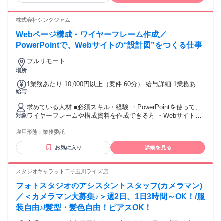
方 ・チームでモノづくりをするのが好きな方 ・将来フリーラ
ンスも目指したい方
株式会社シンクジャム
Webページ構成・ワイヤーフレーム作成／
PowerPointで、Webサイトの“設計図”をつくる仕事
フルリモート
場所
1業務あたり 10,000円以上（案件 60分） 給与詳細 1業務あた
給与
りは、1案件あたりを意味します。 基本給：1業務あたり 1万
円 〜(60分) 報酬は、案件ごとに個別見積となります。 募集要
求めている人材 ■必須スキル・経験 ・PowerPointを使って、
項の仕様上、基本給欄には「1業務あたり10,000円〜」と記載
ワイヤーフレームや構成資料を作成できる方 ・Webサイトや
対象
していますが、実際の報酬はページ数・画面数・内容の難易
アプリの基本的な画面構成を理解している方 ・コンテンツの
度・納期・修正範囲などを踏まえて、案件ごとに事前に交渉
雇用形態：
業務委託
意味を理解し、適切な場所に配置できる方 ・指示内容を正し
の上、発注書を取り交わしたうえで決定します。 雇用契約で
く読み取り、制作方針に沿って作業できる方 ・修正依頼に対
はなく、業務委託契約でのご依頼となります。
お気に入り
詳細を見る
して、丁寧かつ柔軟に対応できる方 ■歓迎する経験・スキル
・コンテンツディレクター、UX/UIデザイナー、Webディレク
ターなどの経験 ・Webサイト制作会社、広告会社、マーケテ
スタジオキャラット二子玉川ライズ店
ィング会社での実務経験 ・サイトマップ、ワイヤーフレー
フォトスタジオのアシスタントスタッフ(カメラマン)
ム、画面遷移図などの作成経験 ・BtoBサイト、採用サイト、
サービスサイト、LPなどの制作経験 ・情報設計やユーザー導
／＜カメラマン大募集♪＞週2日、1日3時間～OK！/服
線設計に関する知識 ■求める人物像 ・情報を整理し、わかり
装自由♪/髪型・髪色自由！ピアスOK！
やすい画面構成に落とし込むことが得意な方 ・デザイン前の