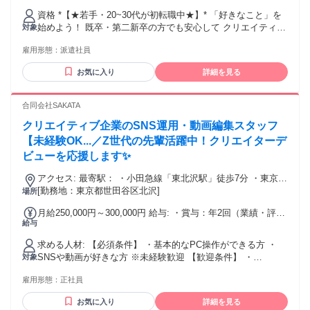
資格 *【★若手・20~30代が初転職中★】* 「好きなこと」を
始めよう！ 既卒・第二新卒の方でも安心して クリエイティブ
対象
職に挑戦できる環境です♪ 【必須スキル】 ・デザインなどク
雇用形態：
派遣社員
リエイティブ領域での制作進行管理経験 ・デザイン、イラス
トのディレクション、赤入れ修正経験
お気に入り
詳細を見る
合同会社SAKATA
クリエイティブ企業のSNS運用・動画編集スタッフ
【未経験OK...／Z世代の先輩活躍中！クリエイターデ
ビューを応援します✨
アクセス: 最寄駅： ・小田急線「東北沢駅」徒歩7分 ・東京メ
トロ千代田線「代々木上原駅」徒歩12分 下北沢・代々木・渋
[勤務地：東京都世田谷区北沢]
場所
谷エリアからアクセス良好。 仕事帰りにカフェやショッピン
月給250,000円～300,000円 給与: ・賞与：年2回（業績・評価
グも楽しめる人気エリアです。 通勤ストレスが少なく、 「仕
給与
に応じて支給） ・昇給：年2回（スキル・成果を正当に評価）
事もプライベートも充実させたい方」にぴったりの立地で
年功序列ではなく、 「頑張りがきちんと評価される仕組み」
す。
求める人材: 【必須条件】 ・基本的なPC操作ができる方 ・
です。 未経験スタートでも 成長に応じてしっかり収入アップ
SNSや動画が好きな方 ※未経験歓迎 【歓迎条件】 ・
対象
が目指せます。
Instagram／TikTokの投稿経験 ・動画編集経験（CapCut等）
雇用形態：
正社員
・デザインやクリエイティブが好きな方 【こんな方にピッタ
リ】 ・「SNSを仕事にしたい」と本気で思っている方 ・好き
お気に入り
詳細を見る
なことを仕事にしたい方 ・成長業界でスキルを身につけたい