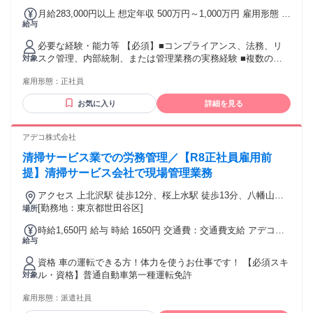
認及び実務への落とし込み
月給283,000円以上 想定年収 500万円～1,000万円 雇用形態 正
給与
社員 期間の定め：無 賃金形態 形態：月給制 備考：月給
￥283,000～ 基本給￥214,937～ 固定残業代￥68,063～を含
必要な経験・能力等 【必須】■コンプライアンス、法務、リ
む/月 諸手当：通勤手当（会社規定に基づき支給）、残業手当
スク管理、内部統制、または管理業務の実務経験 ■複数の関
対象
（固定残業代制 超過分別途支給） 試用期間 有 期間：3ヶ月
係者と連携し、課題整理や進捗管理を行った経験 ■法令、ガ
備考：変更無
雇用形態：
正社員
イドライン、社内規程等を読み、要点を整理できる能力 ■不
明点を自ら確認し、関係者に適切に相談・確認できるコミュ
お気に入り
詳細を見る
ニケーション力 【キャリアパス】入社後は、担当領域におけ
る実務を通じて専門性を高めていただきながら、将来的には
楽天モバイルグループ全体のコンプライアンス水準の向上を
アデコ株式会社
リードする中核人材として活躍いただくことを期待していま
清掃サービス業での労務管理／【R8正社員雇用前
す。 学歴・資格 学歴：大学院 大学 語学力：英語 資格：
提】清掃サービス会社で現場管理業務
アクセス 上北沢駅 徒歩12分、桜上水駅 徒歩13分、八幡山駅
徒歩14分 ※最寄駅から徒歩圏内。落ち着いた環境ながら生活
[勤務地：東京都世田谷区]
場所
利便性の高い立地です。
時給1,650円 給与 時給 1650円 交通費：交通費支給 アデコ規
給与
定に則って支給いたします。
資格 車の運転できる方！体力を使うお仕事です！ 【必須スキ
ル・資格】普通自動車第一種運転免許
対象
雇用形態：
派遣社員