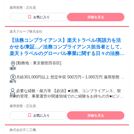
勤手当（会社規定に基づき支給）、残業手当（残業時間に応
る推進力 ・他部門とのコミュニケーションを円滑に行える協
じて別途支給） 試用期間 有 期間：3ヶ月 備考：変更無
雇用形態：
正社員
調性と対人折衝能力 【歓迎】内部統制業務の知見/会議体事務
局の運用経験/コンサルファーム経験/プロジェクト推進や複数
お気に入り
詳細を見る
部門を横断した業務改善経験 ※内部統制の実務経験は不問 ＜
魅力＞既存の枠組みにとらわれず、能動的に課題を発見し仲
間と共に新しい仕組みやルールを創造していく経験は、圧倒
楽天グループ株式会社
的なキャリアアップに繋がります。 学歴・資格 学歴：大学院
【法務コンプライアンス】楽天トラベル/英語力を活
大学 高専 語学力： 資格：
かせる/東証...／法務コンプライアンス担当者として、
楽天トラベルのグローバル事業に関する日々の法務・
コンプライアンス業務を支援します。 ＜主な業務内
[勤務地：東京都世田谷区]
容＞
場所
月給301,000円以上 想定年収 500万円～1,000万円 雇用形態 正
給与
社員 期間の定め：無 賃金形態 形態：月給制 備考：月給
￥301,000～ 基本給￥228,608～ 固定残業代￥72,392～を含
必要な経験・能力等 【必須】■法務、コンプライアンス、契
む/月 諸手当：通勤手当（会社規定に基づき支給）、残業手当
約管理、事業運営や関連領域でのご経験をお持ちの方■ビジネ
対象
（固定残業代制 超過分別途支給） 試用期間 有 期間：3ヶ月
スレベル以上の英語力(英語で法務･ビジネス情報の読み/書き/
備考：変更無
雇用形態：
正社員
要約) 【魅力】グローバル事業拡大の初期から、法務・コンプ
ライアンスの仕組から自ら設計し、事業成長を支える基盤づ
お気に入り
詳細を見る
くりに関わることが可能。 ビジネス部門に近い立場で、リス
クコントロールとスピード感のある事業推進を両立させる実
践的なリーガル/コンプライアンス経験を積むことができま
株式会社不二工機
す。将来的にはリーガル＆コンプライアンスグループのマネ