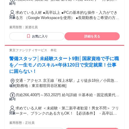
給与
320,000円～ ※時給2,000円×８h×20日勤務の場合 ※交通費別
途支給
求めている人材 ●高卒以上 ●PCの基本的な操作・入力ができ
る方 （Google Workspaceを使用） ●長期勤務をご希望の方
対象
＜歓迎＞ ●事務、コールセンター サービス業などの経験があ
雇用形態：
派遣社員
る方 ・学歴不問／資格不問 ・経験者歓迎／お仕事ブランク
OK -・:+:-・:+:-・:+:-・ 【ご応募・お問い合わせはコチラ】
お気に入り
詳細を見る
WEBから： 「応募ボタン」をClick！ 電話から： 03-5323-
3000 まで 応募後の面談方法は選べる2スタイル！ ● AI面談
（約10分） 24hいつでも・予約不要！スマホで完結 ● 担当者
東京ファシリティサービス 本社
とのWEB面談 相談しながらお仕事を探したい方に
警備スタッフ│未経験スタート9割│国家資格で手に職
-・:+:-・:+:-・:+:-・
を／一生モノのスキル×年休120日で安定就業！仕事
に困らない！
交通・アクセス 京王線「桜上水駅」より徒歩18分／小田急線
「千歳船橋駅」「経堂駅」より徒歩19分
[勤務地：東京都世田谷区船橋]
場所
月給266,400円～353,202円 給与詳細 ※基本給・固定残業代の
給与
総額 基本給：月給 24万円 〜 31万8200円 固定残業代：あり 1
ヶ月あたり2万6400円 〜 3万5002円（固定残業時間：1ヶ月あ
求めている人材 ＜未経験・第二新卒者歓迎！男女不問＞ フリ
たり14時間） 固定残業時間を超えた勤務時間については別途
ーター、ブランクのある方もOK！ 【必須条件】 ・高卒以上
対象
残業代を支給する 【一律手当】 全員に一律で支払われる通
・普通自動車免許（AT限定可） ・ゼロからのスタートもOK
勤・皆勤・家族手当金額：あり 全員に一律で支払われるその
雇用形態：
正社員
・学歴、年齢、経験、資格は一切不問 ・第二新卒者歓迎 「一
他手当金額：なし ＊経験や能力に応じて、決定いたします
生涯の資格を取得したい」「社会に貢献できる仕事がした