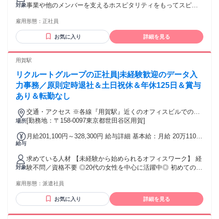
む/月 諸手当：通勤手当（会社規定に基づき支給）、残業手当
事業や他のメンバーを支えるホスピタリティをもってスピー
対象
（固定残業代制 超過分別途支給） 試用期間 有 期間：3ヶ月
ディーに対応できる方 ■経営層や関係各者のニーズを的確に
備考：変更無
雇用形態：
正社員
把握するコミュニケーション力 【魅力・やりがい】 楽天内の
スタートアップ組織として、自身の提案が事業成長に直結す
お気に入り
詳細を見る
る手応えを感じられます。広告分野特有の法知識やAIツール
活用等、市場価値を高めるスキルが習得可能です。中途入社3
～4年でリーダーへ昇格した実例もあり、年次に関わらず実力
用賀駅
次第で早期にマネジメントへ挑戦できる環境が整っていま
リクルートグループの正社員|未経験歓迎のデータ入
す。 学歴・資格 学歴：大学院 大学 高専 短大 専修学校 高校
語学力：英語 資格：
力事務／原則定時退社＆土日祝休＆年休125日＆賞与
あり＆転勤なし
交通・アクセス ※各線『用賀駅』近くのオフィスビルでの勤
務となります
[勤務地：〒158-0097東京都世田谷区用賀]
場所
月給201,100円～328,300円 給与詳細 基本給：月給 20万1100
給与
円 〜 32万8300円 固定残業代：なし 【一律手当】 全員に一律
で支払われる通勤・皆勤・家族手当金額：なし 全員に一律で
求めている人材 【未経験から始められるオフィスワーク】 経
支払われるその他手当金額：なし 賞与：年2回 昇給：あり パ
験不問／資格不要 ◎20代の女性を中心に活躍中◎ 初めての転
対象
フォーマンス給 →4月と10月の年2回、上期と下期で就業振り
職の方、第二新卒の方、オフィスワークが初めての方など
返りで判断し、1,500円～3,000円／月の昇給を行っていま
雇用形態：
派遣社員
で、具体的にやりたいことが決まっていない方OKです。 応募
す。 ※現在お仕事開始1年後に約80％が手当支給（2025年4月
後の『面談』を通してサポートしていきますので、応募時に
時点） ☆年2回の就業先評価制度や、職務難易度ごとの給与制
お気に入り
詳細を見る
志望動機・自己PRは不要です♪ ※当社の選考は、『面接』で
度があり、昇給のチャンスもたくさんご用意しています！
はなく『面談』形式になります。
【手当】 ◆交通費支給（上限3万円※但し2キロ以内のバス定