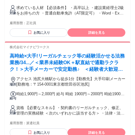
れる通勤・皆勤・家族手当金額：なし 全員に一律で支払われ
求めている人材 【必須条件】 ・高卒以上 ・建設業経理士2級
るその他手当金額：なし 昇給：年1回（4月） 賞与：年2回（6
をお持ちの方 ・普通自動車免許（AT限定可） ・Word・Excel
対象
月・12月）※前年度実績6.0ヶ月分 試用・研修期間：3ヵ月 試
などの基本操作ができる方 【こんな方を歓迎します】 ・建設
用・研修期間の条件：本採用と同じ
雇用形態：
正社員
業経理士2級の資格を活かして管理部門で長く活躍したい方 ・
人事・総務だけでなく経理を含めた幅広い業務に携わりたい
お気に入り
詳細を見る
方 ・社内外と連携しながら業務を進めることができる方 ・資
格やこれまでの経験に見合った待遇・環境で働きたい方
株式会社マイナビワークス
高時給×大手!リーガルチェック等の経験活かせる法務
業務/34...／＜業界未経験OK＋駅直結で通勤ラクラ
ク！＞大手メーカーで安定勤務♪ ＜経験者大歓迎×
高時給＞休憩室にはドリンクサーバー完備！隣には同
アクセス 池尻大橋駅から徒歩1分【勤務先】大手印刷メーカー
じお仕事をしている方がいるので安心ですね♪渋谷近
[勤務地：〒154-0001東京都世田谷区池尻]
場所
くで通勤便利、仕事終わりのリフレッシュもできます
時給1,900円～2,000円 給与 時給 1900円～2000円 時給1900円
〇#月収25万円以上！
給与
×7：45×20日＝294500円＋交通費・残業代 交通費：交通費支
給 弊社規定に基づき支給します。
資格 【必要なスキル】・契約書のリーガルチェック、修正、
管理の実務経験 ＜次のいずれかに該当する方＞ ・法律・法学
対象
について学校などで学ばれた方 ・企業法務の実務経験（1年以
雇用形態：
派遣社員
上必須） パート・アルバイトの方からのご応募も大歓迎。オ
ンラインで学べる！スキルアップ支援制度あり！ OAスキルや
お気に入り
詳細を見る
英語など、仕事に役立つ無料のオンライントレーニング講座