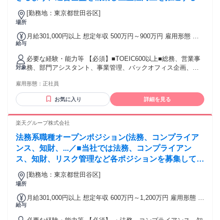
割を担います。具体的には、 ■統括部内の総務および
[勤務地：東京都世田谷区]
ポータルサイトの運営■人事発令に関する稟議と
場所
月給301,000円以上 想定年収 500万円～900万円 雇用形態 正
給与
社員 期間の定め：無 賃金形態 形態：月給制 備考：月給
￥301,000～ 基本給￥228,608～ 固定残業代￥72,392～を含
必要な経験・能力等 【必須】■TOEIC600以上■総務、営業事
む/月 諸手当：通勤手当（会社規定に基づき支給）、残業手当
務、部門アシスタント、事業管理、バックオフィス企画、管
対象
（固定残業代制 超過分別途支給） 試用期間 有 期間：3ヶ月
理部門などのいずれかの業務において、社内関係者と連携し
備考：変更無
雇用形態：
正社員
ながら業務を進めた経験がある方 【魅力】総務未経験からで
も、急成長する組織の要として環境整備や効率化を推進し、
お気に入り
詳細を見る
「組織を動かす力」を短期間で身につけられます。定型業務
に留まらず、自ら課題を抽出して解決するプロジェクトに携
わることができ、バックオフィスとしての専門性を高めなが
楽天グループ株式会社
ら幅広いキャリアの選択肢を広げられる点が最大の魅力で
法務系職種オープンポジション(法務、コンプライア
す。 学歴・資格 学歴：大学院 大学 語学力：英語 資格：
ンス、知財、...／■当社では法務、コンプライアン
ス、知財、リスク管理など各ポジションを募集してお
ります。 ご経験に合わせて適切なポジションを打診
[勤務地：東京都世田谷区]
させていただきます。
場所
月給301,000円以上 想定年収 600万円～1,200万円 雇用形態 正
給与
社員 期間の定め：無 賃金形態 形態：月給制 備考：月給
￥301,000～ 基本給￥228,608～ 固定残業代￥72,392～を含