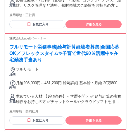
必要な経験・能力等 【必須】 ・法務、コンプライアンス、知
む/月 諸手当：通勤手当（会社規定に基づき支給）、残業手当
財、リスク管理など法務、知財領域のご経験をお持ちの方 学
対象
（固定残業代制 超過分別途支給） 試用期間 有 期間：3ヶ月
歴・資格 学歴：大学院 大学 語学力：英語 資格：
備考：変更無
雇用形態：
正社員
お気に入り
詳細を見る
株式会社kubellパートナー
フルリモート労務事務|給与計算経験者募集|全国応募
OK／フレックスタイム✨子育て世代60％活躍中✨在
宅勤務手当あり
フルリモート
場所
月給208,000円～431,200円 給与詳細 基本給：月給 20万8000
給与
円 〜 43万1200円 固定残業代：なし 【一律手当】 全員に一律
で支払われる通勤・皆勤・家族手当金額：なし 全員に一律で
求めている人材 【必須条件】＜学歴不問＞ ✅ 給与計算の実務
支払われるその他手当金額：あり ※経験・能力などを考慮の
経験をお持ちの方 ✅️チャットツールやクラウドソフトを用い
対象
上、決定いたします。 【賞与】 年2回（8月・2月） 【昇給】
た業務進行に抵抗がない方 └社内外（Chatwork等）やスケジ
給与改定年2回（8月・2月） 【手当】 ・交通費全額支給 ・時
雇用形態：
契約社員
ュール管理・資料共有（Google Workspace等）を日常的に操
間外手当（全額支給） ・在宅勤務手当（月4000円）
作します。 【歓迎条件】 下記いずれかの経験をお持ちの方は
お気に入り
詳細を見る
歓迎します！ ◇ 勤怠管理・入退社手続きなどの労務実務経験
◇ BPO・会計事務所・社労士事務所での 勤務経験 ◇AIツー