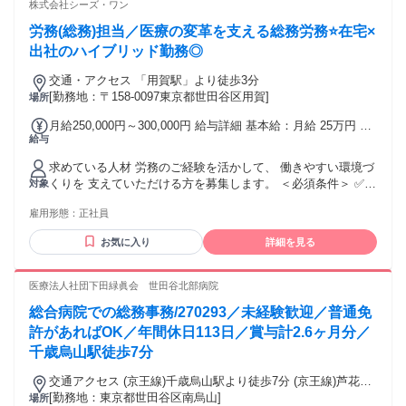
い方
株式会社シーズ・ワン
労務(総務)担当／医療の変革を支える総務労務⭐在宅×
出社のハイブリッド勤務◎
交通・アクセス 「⽤賀駅」より徒歩3分
[勤務地：〒158-0097東京都世田谷区用賀]
場所
月給250,000円～300,000円 給与詳細 基本給：月給 25万円 〜
給与
30万円 固定残業代：あり 【一律手当】 全員に一律で支払わ
れる通勤・皆勤・家族手当金額：なし 全員に一律で支払われ
求めている人材 労務のご経験を活かして、 働きやすい環境づ
るその他手当金額：なし ■年俸：300万円〜360万円 （12分割
くりを 支えていただける方を募集します。 ＜必須条件＞ ✅給
対象
した額を月々支給） ■月額：25万円〜30万円 ■想定年収：360
与計算を含めた労務の 実務経験（2年以上） ＜歓迎条件＞ ⏩
万円〜435万円 （別途支給の賞与を含む目安） ※給与は能力
雇用形態：
正社員
給与計算に関する用語や仕組みを 理解し、月次給与計算の手
と経験を基に 決定いたします ※年俸には1ヶ月あたり20時間
順や 年間の流れを経験されている方 ⏩中小企業・ベンチャー
分の 固定残業代（33,800円〜40,560円） を含みます。時間外
お気に入り
詳細を見る
企業・ 会計事務所等の管理部門で 幅広く業務に携わってきた
労働が 20時間を超えた分は別途支給します ■昇給：年1回 （7
方 ◆・。――――◇・・◇――――。・◆ ＜こんな方にピッ
月または12月に検討の機会あり） ■賞与：年2回（7月・12
タリ＞ ⭐周りの人を支える仕事に やりがいを感じる方 ⭐正確
医療法人社団下田緑眞会 世田谷北部病院
月） （目安：計2.5ヶ月分・年俸とは別途）
で丁寧な仕事を 心掛けられる方 ⭐周囲とコミュニケーション
総合病院での総務事務/270293／未経験歓迎／普通免
を 取りながら働ける方 ⭐業務改善や効率化に興味がある方 ⭐
腰を据えて長く働きたい方 ◆・。――――◇・・
許があればOK／年間休日113日／賞与計2.6ヶ月分／
◇――――。・◆ ＜活かせる経験・スキル＞ 労務／給与計算
千歳烏山駅徒歩7分
／勤怠管理 社会保険手続き／入退社手続き 産休・育休手続き
／労務管理 人事／総務／総務事務／一般事務 バックオフィス
交通アクセス (京王線)千歳烏山駅より徒歩7分 (京王線)芦花公
／管理部門 経理事務／経費精算／事務職 社労士事務所／会計
園徒歩8分 交通費支給（上限あり） 上限28,000円/月 自転車通
[勤務地：東京都世田谷区南烏山]
場所