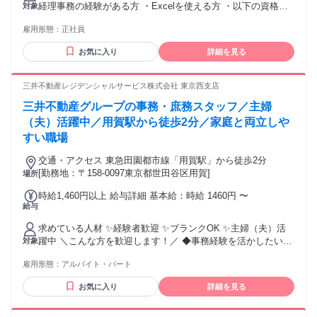
経理事務の経験がある方 ・Excelを使える方 ・以下の資格を
対象
する 【一律手当】 全員に一律で支払われる通勤・皆勤・家族
お持ちの方 日商簿記 3級 日商簿記 2級 日商簿記 1級 ※ブラン
手当金額：なし 全員に一律で支払われるその他手当金額：あ
雇用形態：
正社員
ク復帰も大歓迎 ★主婦（夫）・フリーター歓迎 ★コツコツ同
り 1ヶ月あたり1万5000円 〜 【その他手当】 インフレ手当
じTaskをこなし続けられる方 ★正確性や効率的な仕事を地道
（期間限定） 10,000円 ※2026年6月までの限定手当です
お気に入り
詳細を見る
にできる方 20代・30代活躍中！ 子育てママ在籍中 ブランク
歓迎 主夫・主婦歓迎！
三井不動産レジデンシャルサービス株式会社 東京西支店
三井不動産グループの事務・庶務スタッフ／主婦
（夫）活躍中／用賀駅から徒歩2分／家庭と両立しや
すい職場
交通・アクセス 東急田園都市線「用賀駅」から徒歩2分
[勤務地：〒158-0097東京都世田谷区用賀]
場所
時給1,460円以上 給与詳細 基本給：時給 1460円 〜
給与
求めている人材 ✨経験者歓迎 ✨ブランクOK ✨主婦（夫）活
躍中 ＼こんな方を歓迎します！／ ◆事務経験を活かしたい方
対象
◆人をサポートする仕事が好きな方 ◆丁寧で正確な作業を心
雇用形態：
アルバイト・パート
がけられる方 ◆周囲とコミュニケーションを 取りながら働け
る方 ◆コツコツと業務に取り組める方 ◆優先順位を考えなが
お気に入り
詳細を見る
ら 仕事を進められる方 ◆責任感を持って取り組める方 ◆家
庭と両立しながら働きたい方 ◆安定した環境で長く活躍した