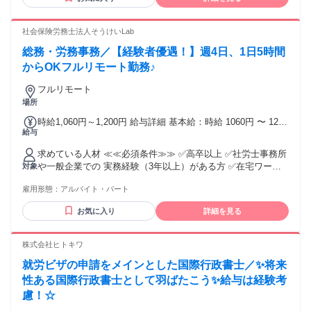
管理部門（人事・労務・総務等）実務経験2年以上（業種問わ
※ただし業績や人事評価による ※賞与は入社１年経過後から
ず） ・リモート環境での実務経験（業種、年数問わず） ・
支給対象 【各種手当】 ・時間外手当 ・役職手当 ・職能手当
Googleスプレッドシート（関数：IF、
社会保険労務士法人そうけいLab
・在宅勤務手当 ・出社手当 ・誕生日手当 ・子女教育手当 ・
VLOOKUP/XLOOKUP、FILTER等）の利用経験 （補足）業務
出張手当 ・年末年始勤務手当 ・社員紹介手当
総務・労務事務／【経験者優遇！】週4日、1日5時間
では下記ツールを使用します。 Google Workspace, Slack,
Notion, LINE(PC版) 【求めるスキルや経験】 ・基本的な労働
からOKフルリモート勤務♪
関連法規や社会保険、税務関連の知識 ・バックオフィス業務
フルリモート
の改善や仕組みづくりの経験 ・勤怠管理システムの運用経験
場所
・採用業務（求人掲載～面接調整）の経験 ・衛生管理、安全
衛生業務の経験 ・就業規則や社内規程の管理経験 ・Slack、
時給1,060円～1,200円 給与詳細 基本給：時給 1060円 〜 1200
Notion、Google Workspace等の業務ツール利用経験 ・
給与
円 ★経験、能力を考慮のうえ決定します。 ★社内・社外を問
ChatGPTなど生成AIを活用した経験 ・人材ビジネス領域（人
わず、打ち合わせや 会議などもWEB会議で行いますので、
材紹介・人材派遣など）での実務経験のある方 ・人事系の資
求めている人材 ≪≪必須条件≫≫ ✅高卒以上 ✅社労士事務所
出勤は基本的にありません。
格・検定をお持ちの方（社会保険労務士、キャリアコンサル
や一般企業での 実務経験（3年以上）がある方 ✅在宅ワーク
対象
タント、衛生管理者など） 【求める人物像】 ・変化を前向き
のため、 インターネット環境が整っている方 【あれば優遇し
雇用形態：
アルバイト・パート
に楽しめる方 ・自ら課題を見つけ改善できる方 ・チームワー
ます】 □下記システムの操作・使用経験がある方 ・PCA給与
クを大切にできる方 ・AIや新しいツールを積極的に学べる方
・KING OF TIME ・Touch on Time ・オフィスステーション
お気に入り
詳細を見る
・複数業務を優先順位をつけて進められる方 ・会社を支える
・jinjer（ジンジャー）給与、勤怠など □社会保険労務士の資
仕事にやりがいを感じられる方 年齢の条件と理由：あり（40
格 □給与計算検定 細かい作業が得意な方 裏方の仕事が好きな
歳未満（例外事由3号のイ・長期勤続によるキャリア形成のた
方 歓迎します！ 今までの経験や知識を活かして 働きたい方
株式会社ヒトキワ
め））
をお待ちしております！
就労ビザの申請をメインとした国際行政書士／✨将来
性ある国際行政書士として羽ばたこう✨給与は経験考
慮！☆