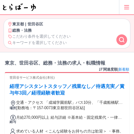
東京都
|
世田谷区
総務・法務
こだわり条件を選択してください
キーワードを選択してください
東京、世田谷区、総務・法務の求人・転職情報
関連度順
|
新着順
世田谷サービス株式会社(本社)
経理アシスタントスタッフ／残業なし／待遇充実／賞
与年3回／経理経験者歓迎
交通・アクセス 「成城学園前駅」バス10分、「千歳船橋駅」
バス4分
[勤務地：〒157-0073東京都世田谷区砧]
場所
月給270,000円以上 給与詳細 ※基本給・固定残業代・一律手
給与
当の総額 基本給：月給 21万3050円 〜 固定残業代：あり 1ヶ
月あたり4万1950円 〜（固定残業時間：1ヶ月あたり25時間）
求めている人材 ＜こんな経験をお持ちの方は歓迎＞ ・事務、
固定残業時間を超えた勤務時間については別途残業代を支給