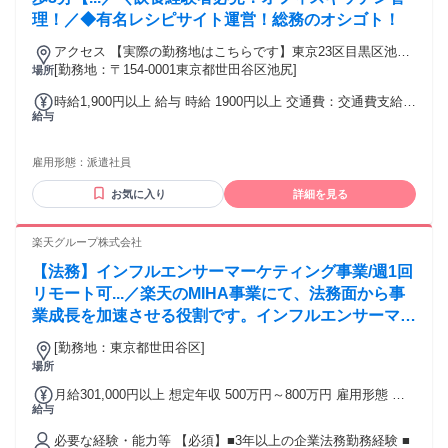
理！／◆有名レシピサイト運営！総務のオシゴト！
アクセス 【実際の勤務地はこちらです】東京23区目黒区池尻
大橋駅徒歩3分
[勤務地：〒154-0001東京都世田谷区池尻]
場所
時給1,900円以上 給与 時給 1900円以上 交通費：交通費支給 1
給与
ヶ月3万円を上限として実費支給
雇用形態：
派遣社員
お気に入り
詳細を見る
楽天グループ株式会社
【法務】インフルエンサーマーケティング事業/週1回
リモート可...／楽天のMIHA事業にて、法務面から事
業成長を加速させる役割です。インフルエンサーマー
ケ×広告分野の専門性を磨き、将来的には部門責任者
[勤務地：東京都世田谷区]
として経営層を支えるキャリアを目指せる、裁量の大
場所
きな環境です。
月給301,000円以上 想定年収 500万円～800万円 雇用形態 正
給与
社員 期間の定め：無 賃金形態 形態：月給制 備考：月給
￥301,000～ 基本給￥228,608～ 固定残業代￥72,392～を含
必要な経験・能力等 【必須】■3年以上の企業法務勤務経験 ■