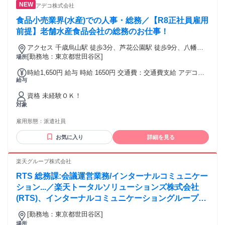
期は支給外） ◆時間外手当（1日の実働8時間を超えた分を全
アデコ株式会社
額支給）
食品小売業界(水産)での人事・総務／【R8正社員雇用
前提】老舗水産食品会社の総務のお仕事！
アクセス 千歳烏山駅 徒歩3分、芦花公園駅 徒歩9分、八幡山
駅 徒歩18分 ※最寄り駅から徒歩約3分！アクセス良好です！
[勤務地：東京都世田谷区]
場所
時給1,650円 給与 時給 1650円 交通費：交通費支給 アデコ規
給与
定に則って支給いたします。
資格 未経験ＯＫ！
対象
雇用形態：
派遣社員
お気に入り
詳細を見る
楽天グループ株式会社
RTS 総務課:会議運営業務/インターナルコミュニケー
ション...／楽天トータルソリューションズ株式会社
(RTS)、インターナルコミュニケーショングループの
一員として、楽天モバイル(RM)/RTS会議運営やRTS
[勤務地：東京都世田谷区]
社内コミュニケーション施策の企画・運営業務を担当
場所