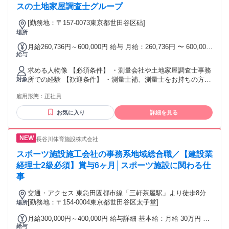
スの土地家屋調査士グループ
[勤務地：〒157-0073東京都世田谷区砧]
場所
月給260,736円～600,000円 給与 月給：260,736円 〜 600,000
給与
円 固定残業：あり 固定残業時間：1ヶ月あたり 25.0時間（う
ち法定内：0.0時間） 固定残業代：1ヶ月あたり 38,637円 賞
求める人物像 【必須条件】 ・測量会社や土地家屋調査士事務
与：年2回支給 年収400万円～800万円 基本給：197,800円～
所での経験 【歓迎条件】 ・測量士補、測量士をお持ちの方
対象
479,000円 その他固定手当/月：587円～23,529円 固定残業手
・土地家屋調査士をお持ちの方 学歴 学歴不問
当/月：38,637円～（固定残業時間25時間0分/月） ※超過した
雇用形態：
正社員
時間外労働の残業手当は追加支給 ■残業手当あり ■昇給年2回
■賞与年2回 ■インセンティブ年4回 ■各種資格手当 試用期間
お気に入り
詳細を見る
試用期間：あり 期間：3カ月 条件：本採用時と同様 試用期間
中の変更なし
長谷川体育施設株式会社
スポーツ施設施工会社の事務系地域総合職／【建設業
経理士2級必須】賞与6ヶ月│スポーツ施設に関わる仕
事
交通・アクセス 東急田園都市線「三軒茶屋駅」より徒歩8分
[勤務地：〒154-0004東京都世田谷区太子堂]
場所
月給300,000円～400,000円 給与詳細 基本給：月給 30万円 〜
給与
40万円 固定残業代：なし 【一律手当】 全員に一律で支払わ