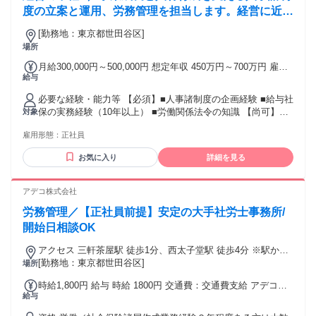
度の立案と運用、労務管理を担当します。経営に近い
立場で意思決定に関わります。【業務内容の変更範
[勤務地：東京都世田谷区]
囲：会社の定める業務】
場所
月給300,000円～500,000円 想定年収 450万円～700万円 雇用
給与
形態 正社員 期間の定め：無 賃金形態 形態：月給制 備考：月
給￥300,000～￥500,000 基本給￥300,000～￥500,000を含む/
必要な経験・能力等 【必須】■人事諸制度の企画経験 ■給与社
月 ■賞与実績:年2回 諸手当：通勤手当（会社規定に基づき支
保の実務経験（10年以上） ■労働関係法令の知識 【尚可】■
対象
給）、残業手当（残業時間に応じて別途支給） 試用期間 有
メーカーでの人事労務経験 ■会社合併等の制度統合経験 ■管理
期間：3ヶ月 備考：変更無
雇用形態：
正社員
職経験 【求める人物像】制度設計に留まらず、現場への落と
し込み・運用改善まで責任を持ちたい方や、変革フェーズに
お気に入り
詳細を見る
やりがいを感じる方を歓迎します。 【入社後のキャリア】ま
ずは担当者から業務を一部引き継ぎ、課題の改善から着手。
徐々に経営課題の解決に効果的な施策を実行し、将来的には
アデコ株式会社
組織マネージャーとして部下育成もお任せします。 学歴・資
労務管理／【正社員前提】安定の大手社労士事務所/
格 学歴：大学院 大学 語学力： 資格：
開始日相談OK
アクセス 三軒茶屋駅 徒歩1分、西太子堂駅 徒歩4分 ※駅から
外に出ることなく到着。
[勤務地：東京都世田谷区]
場所
時給1,800円 給与 時給 1800円 交通費：交通費支給 アデコ規
給与
定に則って支給いたします。