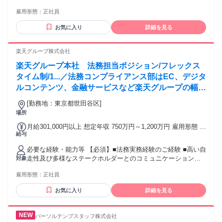
メーカーでの人事労務経験 ■会社合併等の制度統合経験 ■管理
期間：3ヶ月 備考：変更無
雇用形態：
正社員
職経験 【求める人物像】制度設計に留まらず、現場への落と
し込み・運用改善まで責任を持ちたい方や、変革フェーズに
お気に入り
詳細を見る
やりがいを感じる方を歓迎します。 【入社後のキャリア】ま
ずは担当者から業務を一部引き継ぎ、課題の改善から着手。
徐々に経営課題の解決に効果的な施策を実行し、将来的には
楽天グループ株式会社
組織マネージャーとして部下育成もお任せします。 学歴・資
楽天グループ本社 法務担当ポジション/フレックス
格 学歴：大学院 大学 語学力： 資格：
タイム制/1...／法務コンプライアンス部はEC、デジタ
ルコンテンツ、金融サービスなど楽天グループの幅広
いサービスのリーガルサポートや、新たなサービスの
[勤務地：東京都世田谷区]
ローンチや買収における法務面でのサポートを行って
場所
おります。
月給301,000円以上 想定年収 750万円～1,200万円 雇用形態 正
給与
社員 期間の定め：無 賃金形態 形態：月給制 備考：月給
￥301,000～ 基本給￥228,608～ 固定残業代￥72,392～を含
必要な経験・能力等 【必須】■法務実務経験のご経験 ■高い自
む/月 諸手当：通勤手当（会社規定に基づき支給）、残業手当
走性及び多様なステークホルダーとのコミュニケーション能
対象
（固定残業代制 超過分別途支給） 試用期間 有 期間：3ヶ月
力 ■クリティカルシンキングスキル・課題解決スキル 【歓
備考：変更無
雇用形態：
正社員
迎】 ■インターネット・Webサービス業界でのご経験 ■行政規
制対応のご経験 ■M&Aや訴訟の対応のご経験 ※適性や状況に
お気に入り
詳細を見る
より、部内コーポレート法務課や、グループ会社（出向）法
務部門への配属となる可能性もございます 学歴・資格 学歴：
大学院 大学 語学力：英語 資格：
パーソルテンプスタッフ株式会社