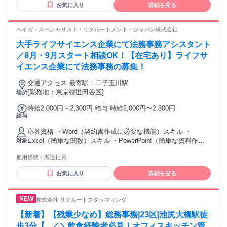
お気に入り
詳細を見る
ヘイズ・スペシャリスト・リクルートメント・ジャパン株式会社
大手ライフサイエンス企業にて法務事務アシスタント
／8月・9月スタート相談OK！【在宅あり】ライフサ
イエンス企業にて法務事務の募集！
交通アクセス 最寄駅：二子玉川駅
[勤務地：東京都世田谷区]
場所
時給2,000円～2,300円 給与 時給2,000円〜2,300円
給与
応募資格 ・Word（契約書作成に必要な機能）スキル ・
Excel（簡単な関数）スキル ・PowerPoint（簡単な資料作
対象
成）スキル ・CLMや電子署名などのシステム使用経験 ・英語
雇用形態：
派遣社員
力：読み書きビジネスレベル（会話できれば尚可）
お気に入り
詳細を見る
株式会社 リクルートスタッフィング
【新着】【残業少なめ】総務事務|23区|池尻大橋駅徒
歩3分【...／＼飲食経験者必見！オフィスキッチン管