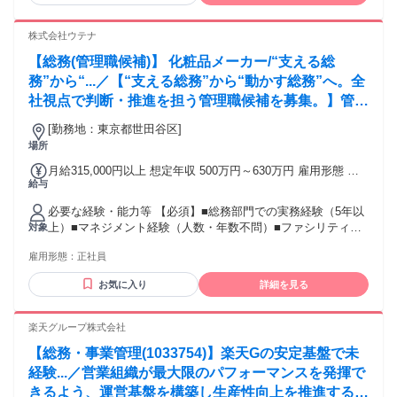
を多数ご用意。「仕事を始める前にスキルを身につけたい」
「経験を活かしてさらにキャリアを広げたい」そんなあなた
株式会社ウテナ
を全力でサポートします。 ネイルOKや服装自由、土日祝休み
【総務(管理職候補)】 化粧品メーカー/“支える総
の案件も多数。まずはご相談ください。
務”から“...／【“支える総務”から“動かす総務”へ。全
社視点で判断・推進を担う管理職候補を募集。】管理
職候補として、総務実務全般を担いながら、会社運営
[勤務地：東京都世田谷区]
を支える中核人材としてご活躍いただきます。
場所
月給315,000円以上 想定年収 500万円～630万円 雇用形態 正
給与
社員 期間の定め：無 賃金形態 形態：月給制 備考：月給
￥315,000～ 基本給￥315,000～を含む/月 ■賞与実績:4ヶ月分
必要な経験・能力等 【必須】■総務部門での実務経験（5年以
(算定期間を満たした場合) 諸手当：通勤手当（会社規定に基
上）■マネジメント経験（人数・年数不問）■ファシリティ関
対象
づき支給）、残業手当（残業時間に応じて別途支給） 試用期
連業務（オフィス管理・インフラ整備等）のご経験 ■高いコ
間 有 期間：6ヶ月 備考：変更無
雇用形態：
正社員
ミュニケーション力（他部署や経営層との折衝・合意形成が
できる方）【歓迎】■株式文書関連業務の経験を有する方■社
お気に入り
詳細を見る
内報の業務経験を有する方■ITツールを活用した業務効率化や
DX推進に知見のある方 【魅力】■話題のまとめ髪スタイリン
グブランド「マトメージュ」、SDGs に貢献する「ゆず
楽天グループ株式会社
油」、発売から40年を迎えるロングセラーヒット商品「モイ
【総務・事業管理(1033754)】楽天Gの安定基盤で未
スチャー」など幅広い商品を展開 学歴・資格 学歴：大学院
大学 語学力： 資格：
経験...／営業組織が最大限のパフォーマンスを発揮で
きるよう、運営基盤を構築し生産性向上を推進する役