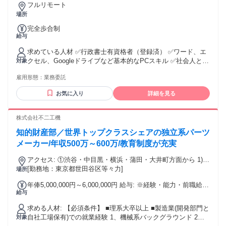
フルリモート
場所
完全歩合制
給与
求めている人材 ✅行政書士有資格者（登録済） ✅ワード、エ
クセル、Googleドライブなど基本的なPCスキル ✅社会人とし
対象
ての基本的なマナー 【歓迎するスキル】 ✅国際行政書士業務
雇用形態：
業務委託
の経験者 (1年以上の経験) ✅士業事務所での勤務経験者 (1年以
上の経験) ✅法学部・法科大学院を修了している方 ✅ITリテラ
お気に入り
詳細を見る
シーが高い方 ✅語学スキル(英語＋その他言語)がある方
株式会社不二工機
知的財産部／世界トップクラスシェアの独立系パーツ
メーカー/年収500万～600万/教育制度が充実
アクセス: ①渋谷・中目黒・横浜・蒲田・大井町方面から 1)
東急東横線・大井町線 自由が丘駅 より東急コーチバス （駒
[勤務地：東京都世田谷区等々力]
場所
大深沢キャンパス前行き）にて約７分（1.5km） 2) 等々力７
年俸5,000,000円～6,000,000円 給与: ※経験・能力・前職給与
丁目下車（停留所①） 徒歩２分 ②東急田園都市線方面から 1)
給与
等を考慮し、個別に年収提示をいたします 【賞与制度】 あり
東急大井町線 等々力駅 より東急バス （東京駅南口行き）に
2023年度支給実績4.83ヶ月 【昇給制度】 あり 【賃金形態】
て約７分（1.5km） 2) 等々力７丁目下車（停留所②） 徒歩１
求める人材: 【必須条件】 ■理系大卒以上 ■製造業(開発部門と
月給
分 【就業場所の変更の範囲】会社の定める勤務地
自社工場保有)での就業経験 1、機械系バックグラウンド 2、
対象