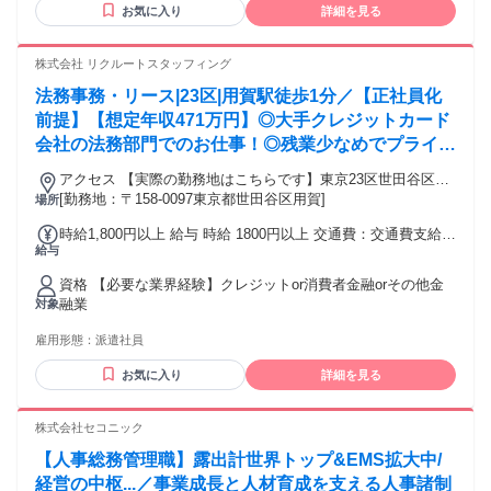
【昇給・賞与】 ・昇給／年1回 ・賞与／年2回（前年度実績
お気に入り
詳細を見る
い」 「安定のキャリアを歩みたい」etc. 消防法に則した点検
1.90ヵ月分） 【諸手当】 ・通勤手当あり（規定にて基本全額
で不可欠な資格を取得することで、 飯が食えない…というこ
支給） 【資格手当】 ・第一種電気工事士／10,000円、第二種
とはなく、安定したキャリアを歩めます。 【あれば活かせる
株式会社 リクルートスタッフィング
電気工事士／8,000円 ・消防設備士乙種各／2,000円、甲種各
スキル】＊必須ではありません ・電気設備、防災設備、 ・消
／4,000円 ・ビルクリーニング技能士1級／5,000円、2級／
法務事務・リース|23区|用賀駅徒歩1分／【正社員化
火設備等の施工管理、工事の経験 ・建築、建設、土木の施工
3,000円 ・日商簿記1級／4,000円、2級／3,000円 ・管理業務
管理、工事の経験 ・消防設備士資格 ・消防設備点検資格者
前提】【想定年収471万円】◎大手クレジットカード
主任者／3,000円 ・宅地建物取引士／3,000円 ＊上位級数取得
・防犯設備士資格
会社の法務部門でのお仕事！◎残業少なめでプライベ
の場合は、上位級数の手当のみ支給する
ート両立！◎年間休日123日
アクセス 【実際の勤務地はこちらです】東京23区世田谷区用
賀駅徒歩1分
[勤務地：〒158-0097東京都世田谷区用賀]
場所
時給1,800円以上 給与 時給 1800円以上 交通費：交通費支給 1
給与
ヶ月3万円を上限として実費支給
資格 【必要な業界経験】クレジットor消費者金融orその他金
融業
対象
雇用形態：
派遣社員
お気に入り
詳細を見る
株式会社セコニック
【人事総務管理職】露出計世界トップ&EMS拡大中/
経営の中枢...／事業成長と人材育成を支える人事諸制