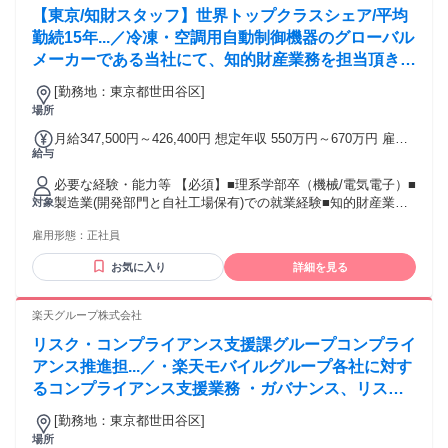
【東京/知財スタッフ】世界トップクラスシェア/平均
ジメント候補としてメンバー育成、業務プロセス改善などに
関与できます。 学歴・資格 学歴：大学院 大学 高専 短大 専修
勤続15年...／冷凍・空調用自動制御機器のグローバル
学校 高校 語学力：英語 資格：
メーカーである当社にて、知的財産業務を担当頂きま
す。現在製品開発において常に年間50～60件の特許
[勤務地：東京都世田谷区]
を取得しています。
場所
月給347,500円～426,400円 想定年収 550万円～670万円 雇用
給与
形態 正社員 期間の定め：無 賃金形態 形態：月給制 備考：月
給￥347,500～￥426,400 基本給￥298,700～￥369,700を含む/
必要な経験・能力等 【必須】■理系学部卒（機械/電気電子）■
月 ■賞与実績:年2回(2025年計4.91ヶ月実績) 諸手当：通勤手当
製造業(開発部門と自社工場保有)での就業経験■知的財産業務
対象
（会社規定に基づき支給）、残業手当（残業時間に応じて別
経験（権利化/特許調査等）【歓迎】■権利化/特許調査双方の
途支給） 試用期間 有 期間：3ヶ月 備考：変更無
雇用形態：
正社員
経験■英語力(海外出願が増えているため歓迎) 【特徴】冷凍,空
調,カーエアコン分野における自動制御機器のグローバルメー
お気に入り
詳細を見る
カーとして、世界中の快適な暮らしを支えています。カーエ
アコン用バルブでは世界シェア60%、ルームエアコン用機器
でも世界シェア30%を誇ります。自動車業界は「100年に一度
楽天グループ株式会社
の転換期」を迎えEV(電気自動車)化が急速に進んでいます。
リスク・コンプライアンス支援課グループコンプライ
ルームエアコンで培った技術をEVに応用することで、EV対応
型の新製品開発を推進しています。 学歴・資格 学歴：大学院
アンス推進担...／・楽天モバイルグループ各社に対す
大学 語学力： 資格：
るコンプライアンス支援業務 ・ガバナンス、リス
ク、インシデント、コンプライアンスに関する企画・
[勤務地：東京都世田谷区]
運用 ・法令、ガイドライン、社内規程等の調査・確
場所