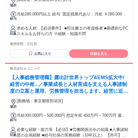
場所
月給280,000円以上 給与: 固定残業代あり：月給 ￥280,000以
給与
上は1か月当たりの固定残業代￥58,121（30時間相当分）を含
む。30時間を超える残業代は追加で支給する。 経験・年齢を
求める人材: 【必須要件】 ■司法書士の有資格者 ■基礎的なPC
考慮の上、同社規定により優遇します。 ■月給28万円〜 ※上
スキルをお持ちの方 ※経験・知識不問
対象
記には固定残業手当を含みます。 ※30時間分、5万8,121円〜
■昇給 年1回
雇用形態：
正社員
お気に入り
詳細を見る
株式会社セコニック
【人事総務管理職】露出計世界トップ&EMS拡大中/
経営の中枢...／事業成長と人材育成を支える人事諸制
度の立案と運用、労務管理を担当します。経営に近い
立場で意思決定に関わります。【業務内容の変更範
[勤務地：東京都世田谷区]
囲：会社の定める業務】
場所
月給300,000円～500,000円 想定年収 450万円～700万円 雇用
給与
形態 正社員 期間の定め：無 賃金形態 形態：月給制 備考：月
給￥300,000～￥500,000 基本給￥300,000～￥500,000を含む/
必要な経験・能力等 【必須】■労働関係法令の知識 ■人事諸制
月 ■賞与実績:年2回 諸手当：通勤手当（会社規定に基づき支
度の企画経験 ■給与社保の実務経験（10年以上） 【尚可】■
対象
給）、残業手当（残業時間に応じて別途支給） 試用期間 有