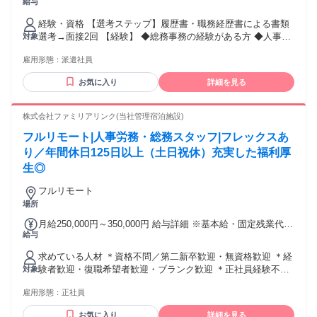
給与
経験・資格 【選考ステップ】履歴書・職務経歴書による書類
選考→面接2回 【経験】 ◆総務事務の経験がある方 ◆人事給
対象
与の経験がある方カンゲイ☆ ◆社会保険や入退社の対応経験
雇用形態：
派遣社員
がある方
お気に入り
詳細を見る
株式会社ファミリアリンク(当社管理宿泊施設)
フルリモート|人事労務・総務スタッフ|フレックスあ
り／年間休日125日以上（土日祝休）充実した福利厚
生◎
フルリモート
場所
月給250,000円～350,000円 給与詳細 ※基本給・固定残業代・
給与
一律手当の総額 基本給：月給 17万6500円 〜 22万7000円 固
定残業代：あり 1ヶ月あたり4万500円 〜 9万円（固定残業時
求めている人材 ＊資格不問／第二新卒歓迎・無資格歓迎 ＊経
間：1ヶ月あたり25時間 〜 45時間） 固定残業時間を超えた勤
験者歓迎・復職希望者歓迎・ブランク歓迎 ＊正社員経験不問
対象
務時間については別途残業代を支給する 【一律手当】 全員に
／アルバイト・パート・契約社員だった方も応募歓迎 【応募
一律で支払われる通勤・皆勤・家族手当金額：なし 全員に一
雇用形態：
正社員
必須条件】 ・学歴／高等学校卒以上 ・電話・メールなどのビ
律で支払われるその他手当金額：あり 1ヶ月あたり3万3000円
ジネスマナー ・ベンチャー企業または100名程度の企業での
【昇給／賞与】 ・昇給あり（年１回） ・賞与あり（年２回）
お気に入り
詳細を見る