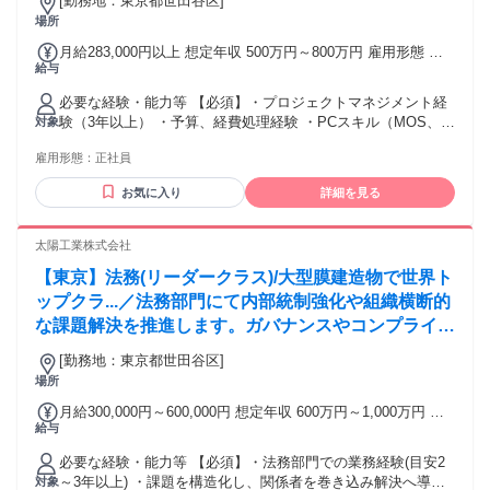
[勤務地：東京都世田谷区]
管理運営を担います。朝昼夜3食無料の社員食堂やカ
場所
フェ、マッサージルーム
月給283,000円以上 想定年収 500万円～800万円 雇用形態 正
給与
社員 期間の定め：無 賃金形態 形態：月給制 備考：月給
￥283,000～ 基本給￥214,937～ 固定残業代￥68,063～を含
必要な経験・能力等 【必須】・プロジェクトマネジメント経
む/月 諸手当：通勤手当（会社規定に基づき支給）、残業手当
験（3年以上） ・予算、経費処理経験 ・PCスキル（MOS、関
対象
（固定残業代制 超過分別途支給） 試用期間 有 期間：3ヶ月
数、 Adobe Illustrator等） 【歓迎】・TOEIC 800点以上もし
備考：変更無
雇用形態：
正社員
くは同程度の英語力 ・契約業務 ・総務および福利厚生施設の
管理運営経験 ・ビジネスレベルの英語力（会話、文章） ・デ
お気に入り
詳細を見る
ータ分析、プレゼンテーション資料の作成ができるPCスキル
学歴・資格 学歴：大学院 大学 語学力：英語 資格：
太陽工業株式会社
【東京】法務(リーダークラス)/大型膜建造物で世界ト
ップクラ...／法務部門にて内部統制強化や組織横断的
な課題解決を推進します。ガバナンスやコンプライア
ンス等を中心とした法務基盤の整備を通じ、グループ
[勤務地：東京都世田谷区]
全体の持続的な事業成長を支えるやりがいのあるポジ
場所
ションです。
月給300,000円～600,000円 想定年収 600万円～1,000万円 雇
給与
用形態 正社員 期間の定め：無 賃金形態 形態：月給制 備考：
月給￥300,000～￥600,000 基本給￥300,000～￥600,000を含
必要な経験・能力等 【必須】・法務部門での業務経験(目安2
む/月 ■賞与実績:年2回（過去平均実績5.56か月） 諸手当：通
～3年以上) ・課題を構造化し、関係者を巻き込み解決へ導け
対象