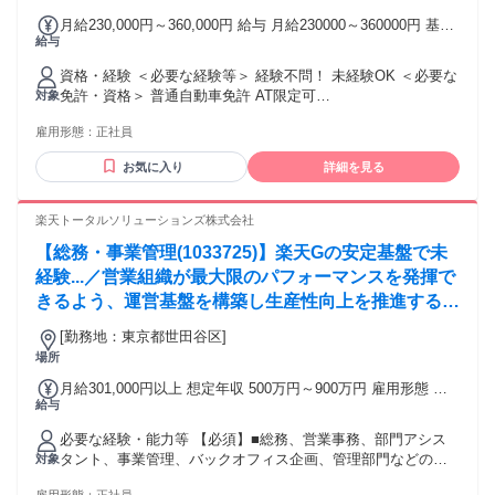
事務所 人事労務／庶務 など ◆・。――――◇・・
勤可
月給230,000円～360,000円 給与 月給230000～360000円 基本
◇――――。・◆
給与
給：230000～360000円 賞与：あり 計2.60ヶ月分（前年度実
績） 昇給：あり 1ヶ月あたり1.50％～（前年度実績）
資格・経験 ＜必要な経験等＞ 経験不問！ 未経験OK ＜必要な
免許・資格＞ 普通自動車免許 AT限定可
対象
━━━━━━━━━━━━━━━━━━━━━ ～こんな方に
雇用形態：
正社員
もピッタリ～ ・子育てが落ち着いて職場復帰したい ・手に職
つけて安定して長く働きたい ・職場環境や働き方を見直した
お気に入り
詳細を見る
い
楽天トータルソリューションズ株式会社
【総務・事業管理(1033725)】楽天Gの安定基盤で未
経験...／営業組織が最大限のパフォーマンスを発揮で
きるよう、運営基盤を構築し生産性向上を推進する役
割を担います。具体的には、 ■統括部内の総務および
[勤務地：東京都世田谷区]
ポータルサイトの運営■人事発令に関する稟議と
場所
月給301,000円以上 想定年収 500万円～900万円 雇用形態 正
給与
社員 期間の定め：無 賃金形態 形態：月給制 備考：月給
￥301,000～ 基本給￥228,608～ 固定残業代￥72,392～を含
必要な経験・能力等 【必須】■総務、営業事務、部門アシス
む/月 諸手当：通勤手当（会社規定に基づき支給）、残業手当
タント、事業管理、バックオフィス企画、管理部門などのい
対象
（固定残業代制 超過分別途支給） 試用期間 有 期間：3ヶ月
ずれかの業務において、社内関係者と連携しながら業務を進
備考：変更無