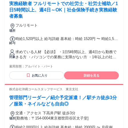
実務経験者 フルリモートでの社労士・社労士補助／1
日5時間以上、週4日～OK｜社会保険手続き実務経験
者募集
フルリモート
場所
時給1,520円以上 給与詳細 基本給：時給 1520円 〜 時給1,520
給与
円～ （テレワーク時給 20円込み） ▶資格手当 社労士：120
円 行政書士 ：50円 中小企業診断士：50円 DC１級：60円 DC
求めている人材 【必須】 ・1日5時間以上、週4日から勤務で
２級：30円 FP技能検定1級またはCFP ：50円 FP技能検定2級
きる方 ・パソコンでの業務に支障がない方 ・1年以上の社会
対象
またはAFP ：20円 給与計算実務能力2級以上：10円 ※金額の
保険手続き経験または給与計算の実務経験がある方 ※社労士
高い上位2つまで時給に加算（ただし同じ種類の資格は高い金
雇用形態：
アルバイト・パート
事務所、会計事務所などの士業事務所ご出身の方は大歓迎 ※
額の方のみ加算）
面接内で実務レベルの確認をさせていただきます。
お気に入り
詳細を見る
株式会社沖縄コールスタッフサービス 東京支社
管理部門リーダー／紹介予定派遣！／駅チカ徒歩3分
／服装・ネイルなども自由◎
交通・アクセス 下高井戸駅 徒歩3分
[勤務地：〒154-0004東京都世田谷区太子堂]
場所
時給2,000円以上 給与詳細 基本給：時給 2000円 〜 月収例：