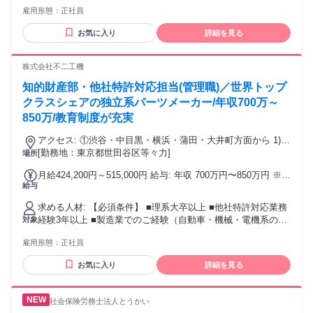
特許・知財業務の経験5年以上 (権利化および特許調査双方の
雇用形態：
正社員
経験をお持ちの方優遇) 3、外部機関（特許庁など）への申請
経験 【歓迎条件】 ・製品開発経験（取扱い製品不問） ・英
お気に入り
詳細を見る
語力（海外出願が増えているため、あれば歓迎します）
株式会社不二工機
知的財産部・他社特許対応担当(管理職)／世界トップ
クラスシェアの独立系パーツメーカー/年収700万～
850万/教育制度が充実
アクセス: ①渋谷・中目黒・横浜・蒲田・大井町方面から 1)
東急東横線・大井町線 自由が丘駅 より東急コーチバス （駒
[勤務地：東京都世田谷区等々力]
場所
大深沢キャンパス前行き）にて約７分（1.5km） 2) 等々力７
月給424,200円～515,000円 給与: 年収 700万円〜850万円 ※初
丁目下車（停留所①） 徒歩２分 ②東急田園都市線方面から 1)
給与
年度想定年収 ※経験・能力・前職給与等を考慮し、個別に年
東急大井町線 等々力駅 より東急バス （東京駅南口行き）に
収提示をいたします 【月給】 424,200円 ～ 515,000円 ※管理
て約７分（1.5km） 2) 等々力７丁目下車（停留所②） 徒歩１
求める人材: 【必須条件】 ■理系大卒以上 ■他社特許対応業務
職のため、家族手当・住宅手当などの諸手当、超過勤務手当
分 【就業場所の変更の範囲】会社の定める勤務地
経験3年以上 ■製造業でのご経験（自動車・機械・電機系の事
対象
は対象外となります 【賞与制度】 あり 2023年度支給実績
業会社、技術を理解する基礎知見は必須） ※ソフトウェア、
4.83ヶ月 【昇給制度】 あり 【賃金形態】 月給
雇用形態：
正社員
電子・電気系も可 ■明細書や契約書など法的文書の読解力、
文書作成 ■コミュニケーション力（技術者へのヒアリング、
お気に入り
詳細を見る
外部専門家との関係構築など） 【歓迎条件】 ■弁理士資格 ■
日常会話レベルの英語力（TOEIC600点以上） ■機械・電機工
学専攻など、技術系の素養
社会保険労務士法人とうかい