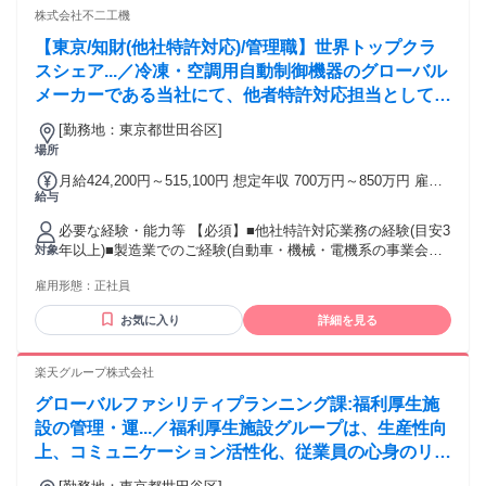
ける環境です。多様な国籍の同僚とクロスファンクショナル
株式会社不二工機
に連携し、最先端テクノロジーと法務の専門性を融合させな
【東京/知財(他社特許対応)/管理職】世界トップクラ
がら、世界市場を舞台にしたキャリアを飛躍的に広げられま
す。 学歴・資格 学歴：大学院 大学 語学力：英語 資格：
スシェア...／冷凍・空調用自動制御機器のグローバル
メーカーである当社にて、他者特許対応担当として、
権利化及び他社特許の調査及び管理をお任せいたしま
[勤務地：東京都世田谷区]
す。管理職での採用予定です。
場所
月給424,200円～515,100円 想定年収 700万円～850万円 雇用
給与
形態 正社員 期間の定め：無 賃金形態 形態：月給制 備考：月
給￥424,200～￥515,100 基本給￥424,200～￥515,100を含む/
必要な経験・能力等 【必須】■他社特許対応業務の経験(目安3
月 ■賞与実績:年2回(2025年計4.91ヶ月実績) 諸手当：通勤手当
年以上)■製造業でのご経験(自動車・機械・電機系の事業会
対象
（会社規定に基づき支給） 試用期間 有 期間：3ヶ月 備考：変
社、技術を理解する基礎知見は必須)■明細書や契約書など法
更無
雇用形態：
正社員
的文書の読解力、文書作成力 【特徴】冷凍,空調,カーエアコ
ン分野における自動制御機器のグローバルメーカーとして、
お気に入り
詳細を見る
世界中の快適な暮らしを支えています。カーエアコン用バル
ブでは世界シェア60%、ルームエアコン用機器でも世界シェ
ア30%を誇ります。自動車業界は「100年に一度の転換期」を
楽天グループ株式会社
迎えEV(電気自動車)化が急速に進んでいます。ルームエアコ
グローバルファシリティプランニング課:福利厚生施
ンで培った技術をEVに応用することで、EV対応型の新製品開
発を推進しています。 学歴・資格 学歴：大学院 大学 語学
設の管理・運...／福利厚生施設グループは、生産性向
力： 資格：
上、コミュニケーション活性化、従業員の心身のリフ
レッシュを目的とした、多様な福利厚生施設の企画と