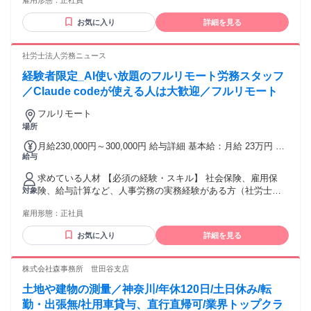
雇用形態：
正社員
めた経験がある方 【魅力】総務未経験からでも、急成長する
組織の要として環境整備や効率化を推進し、「組織を動かす
お気に入り
詳細を見る
力」を短期間で身につけられます。定型業務に留まらず、自
ら課題を抽出して解決するプロジェクトに携わることがで
き、バックオフィスとしての専門性を高めながら幅広いキャ
社労士法人労務ニュース
リアの選択肢を広げられる点が最大の魅力です。 学歴・資格
経験者限定_AI使い放題のフルリモート労務スタッフ
学歴：大学院 大学 語学力： 資格：
／Claude codeが使える人は大歓迎／フルリモート
フルリモート
場所
月給230,000円～300,000円 給与詳細 基本給：月給 23万円 〜
給与
30万円 固定残業代：なし 【一律手当】 全員に一律で支払わ
れる通勤・皆勤・家族手当金額：なし 全員に一律で支払われ
求めている人材 【必須の経験・スキル】 社会保険、雇用保
るその他手当金額：なし ※前職経験・スキルを考慮します。
険、給与計算など、人事労務の実務経験がある方（社労士事
対象
※賞与年2回支給 1ヶ月分×2回を標準にしてます！
務所、企業人事いずれの経験でも構いません） 日々の業務
雇用形態：
正社員
を、正確さを意識して進められる方 クラウドツールやIT環境
に抵抗がない方 【こんな方を歓迎します*】 - 社会保険労務士
お気に入り
詳細を見る
の資格をお持ちの方（または取得を目指している方） - 社労
士事務所・企業の人事部門での実務経験がある方 - Claude
Code を日常的に使っている方は大歓迎！ - 「AIに仕事を奪わ
株式会社森事務所 世田谷支店
れる」ではなく「AIで仕事の質を上げたい」と考える方 - 中
土地や建物の測量／神奈川/年休120日/土日休み/転
小企業の経営者に寄り添った提案ができる方 性別の条件と理
由：女性歓迎（ポジティブアクション）
勤・出張無/社用車貸与、直行直帰可/業界トップクラ