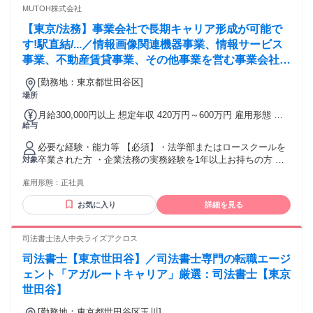
ルやSaaSソフト（マネーフォワード、Freeeなど）の利用経
MUTOH株式会社
験 ◇ リモートワークでの勤務経験 ◇ 顧客対応の経験 【こん
【東京/法務】事業会社で長期キャリア形成が可能で
な方にピッタリ！】 ◎ 正確性を大切にコツコツ業務に取り組
める方 ◎ 期日やルールを守り責任感を持って 行動できる方
す!駅直結/...／情報画像関連機器事業、情報サービス
◎ 相手の立場に立ってコミュニケーションが 取れる方 ◎ 論
事業、不動産賃貸事業、その他事業を営む事業会社を
理的に考えながら業務を進めることが 好きな方 ◎ 誰かを支
傘下に持つ、持株会社としてグループ全体を統括して
える仕事にやりがいを感じる方 ※原則ご自宅での勤務です。
[勤務地：東京都世田谷区]
いる当社にて今後の会社を担う法務担当を募集しま
※日本国内に居住されている方に限ります。
場所
す。
月給300,000円以上 想定年収 420万円～600万円 雇用形態 正
給与
社員 期間の定め：無 賃金形態 形態：月給制 備考：月給
￥300,000～ 基本給￥300,000～を含む/月 諸手当：通勤手当
必要な経験・能力等 【必須】・法学部またはロースクールを
（会社規定に基づき支給）、残業手当（残業時間に応じて別
卒業された方 ・企業法務の実務経験を1年以上お持ちの方 ・
対象
途支給） 試用期間 有 期間：3ヶ月 備考：変更無
契約書のリーガルチェック、修正、管理に関する実務経験
雇用形態：
正社員
【歓迎】・企業法務の実務経験を2年以上お持ちの方 ・契約書
の作成、審査、修正案の提示まで一連の対応経験をお持ちの
お気に入り
詳細を見る
方 ・株主総会、取締役会等の機関法務に関する経験をお持ち
の方 ・メーカー、上場企業、または上場企業グループでの法
務経験 【当社】大型インクジェットプリンタ開発に強みを持
司法書士法人中央ライズアクロス
っており、アメリカの専門誌で2年連続Top product awardを受
司法書士【東京世田谷】／司法書士専門の転職エージ
賞したこともございます。 学歴・資格 学歴：大学院 大学 語
学力：英語 資格：
ェント「アガルートキャリア」厳選：司法書士【東京
世田谷】
[勤務地：東京都世田谷区玉川]