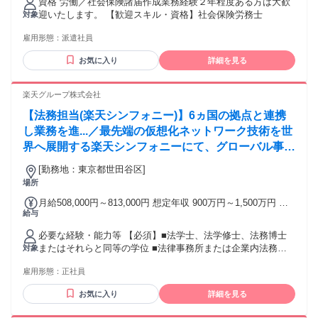
資格 労働／社会保険諸届作成業務経験２年程度ある方は大歓
迎いたします。 【歓迎スキル・資格】社会保険労務士
対象
雇用形態：
派遣社員
お気に入り
詳細を見る
楽天グループ株式会社
【法務担当(楽天シンフォニー)】6ヵ国の拠点と連携
し業務を進...／最先端の仮想化ネットワーク技術を世
界へ展開する楽天シンフォニーにて、グローバル事業
の法的基盤を強固にするミッションを担います。具体
[勤務地：東京都世田谷区]
的には、
場所
月給508,000円～813,000円 想定年収 900万円～1,500万円 雇
給与
用形態 正社員 期間の定め：無 賃金形態 形態：月給制 備考：
月給￥508,000～￥813,000 基本給￥385,823～￥617,468 固定
必要な経験・能力等 【必須】■法学士、法学修士、法務博士
残業代￥122,177～￥195,532を含む/月 諸手当：通勤手当（会
またはそれらと同等の学位 ■法律事務所または企業内法務担
対象
社規定に基づき支給）、残業手当（固定残業代制 超過分別途
当者としての実務経験3～5年以上 ■日本語と英語に堪能であ
支給） 試用期間 有 期間：3ヶ月 備考：変更無
雇用形態：
正社員
ること（TOEIC800点以上） 【魅力・やりがい】通信業界の
パラダイムシフトを法務から創造する、他では得られない手
お気に入り
詳細を見る
応えがあります。6ヵ国に跨るグローバル組織の一員として、
高度な国際契約交渉スキルやアジャイルな問題解決能力を磨